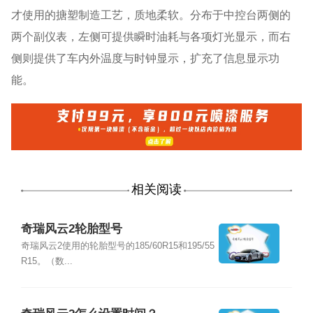
才使用的搪塑制造工艺，质地柔软。分布于中控台两侧的
两个副仪表，左侧可提供瞬时油耗与各项灯光显示，而右
侧则提供了车内外温度与时钟显示，扩充了信息显示功
能。
相关阅读
奇瑞风云2轮胎型号
奇瑞风云2使用的轮胎型号的185/60R15和195/55
R15。（数...