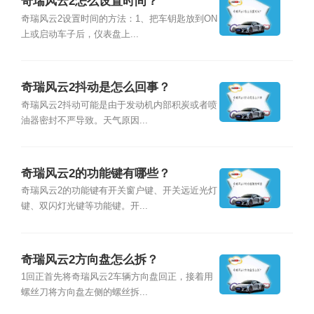
奇瑞风云2怎么设置时间？
奇瑞风云2设置时间的方法：1、把车钥匙放到ON
上或启动车子后，仪表盘上...
奇瑞风云2抖动是怎么回事？
奇瑞风云2抖动可能是由于发动机内部积炭或者喷
油器密封不严导致。天气原因...
奇瑞风云2的功能键有哪些？
奇瑞风云2的功能键有开关窗户键、开关远近光灯
键、双闪灯光键等功能键。开...
奇瑞风云2方向盘怎么拆？
1回正首先将奇瑞风云2车辆方向盘回正，接着用
螺丝刀将方向盘左侧的螺丝拆...