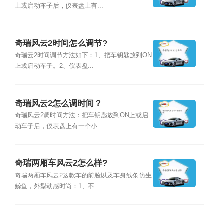
上或启动车子后，仪表盘上有...
奇瑞风云2时间怎么调节?
奇瑞云2时间调节方法如下：1、把车钥匙放到ON
上或启动车子。2、仪表盘...
奇瑞风云2怎么调时间？
奇瑞风云2调时间方法：把车钥匙放到ON上或启
动车子后，仪表盘上有一个小...
奇瑞两厢车风云2怎么样?
奇瑞两厢车风云2这款车的前脸以及车身线条仿生
鲸鱼，外型动感时尚：1、不...