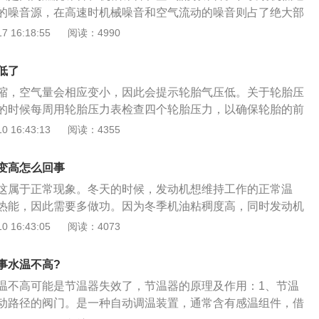
的噪音源，在高速时机械噪音和空气流动的噪音则占了绝大部
烧噪音是气缸压力通过活塞连杆等部件向外传递影响到发动机
 16:18:55
阅读：4990
。发动机机械部分造成的噪音关键是活塞敲击气缸壁、燃油泵
成的气门响等。空气流动噪音关键是在进气和排气流程中造
低了
击造成的涡流响。
缩，空气量会相应变小，因此会提示轮胎气压低。关于轮胎压
的时候每周用轮胎压力表检查四个轮胎压力，以确保轮胎的前
全接触以获得最佳抓地力。效果，同时减少道路振动并提高驾
 16:43:13
阅读：4355
果。轮胎压力基于汽车冷时的值，并且无需考虑在行驶过程中
而引起的轮胎压力变化。由于早晨和晚上的温度不同，因此也
变高怎么回事
。早晨轮胎压力低，到中午轮胎压力会相应增加。这些不需要
这属于正常现象。冬天的时候，发动机想维持工作的正常温
发现冬天的早晨汽车轮胎的气压较低，并且轮胎气压监控中没
热能，因此需要多做功。因为冬季机油粘稠度高，同时发动机
制造商的标准值，但仍在正常范围内，则应考虑给轮胎充气。
燃油雾化效果差，相当一部分燃油未经充分燃烧就排出去，没
 16:43:05
阅读：4073
低的温度。空气压力下降，同时轮胎压力也会随着使用而降
发动机为了能保持原有的输出功率，必然会增加喷油量。附开
加一定的胎压。
、开车时要温柔一些，轻踩油门、刹车。尽量保持匀速行驶，
事水温不高?
别是起步时，猛踩油门会大量增加油耗。2、尽量保持在经济
温不高可能是节温器失效了，节温器的原理及作用：1、节温
都是70KM/h~90KM/h，保持在这个时速区间内，车的油耗是
动路径的阀门。是一种自动调温装置，通常含有感温组件，借
车辆的负重。车辆的负重增加，发动机就要输出更多的动力，