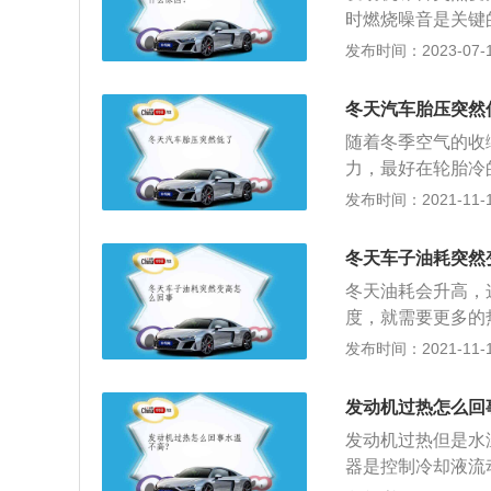
动机高温的情况。
时燃烧噪音是关键
分的影响因素。燃
发布时间：2023-07-17
外表层造成的声音
转动和配气机构造
冬天汽车胎压突然
成，是空气物体撞
随着冬季空气的收
力，最好在轮胎冷
后表面都与地面完
发布时间：2021-11-10
驶舒适度和节油效
由于轮胎温度升高
冬天车子油耗突然
会影响轮胎压力值
冬天油耗会升高，
考虑。因此，如果
度，就需要更多的
有警报，但仍低于
机体温度低，导致
发布时间：2021-11-10
轮胎以弥补冬季较
有转化为有用功，
低。有必要及时增
车省油小技巧：1
发动机过热怎么回
不可忽快忽慢。特
发动机过热但是水
时速区间。一般的车
器是控制冷却液流
最少的。3、减轻