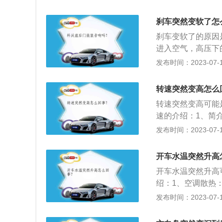
温过高的解决办法
降温能力已达到极
刹车突然变软了怎
的温度得不到冷却
刹车变软了的原因
的冷却液还是可以
进入空气，高压下
不及时更换，其内
发布时间：2023-07-17
况下刹车总泵或刹
的机械制动装置，
转速突然变高怎么
使刹车杠杆联动受
转速突然变高可能
止运行。
速的介绍：1、简
圈数。2、测量：
发布时间：2023-07-17
输出脉冲信号，只
匹配，或直接送P
开车水温突然升高
路法，前两种方法
开车水温突然升高
绍：1、空调散热
器的夹缝里有太多
发布时间：2023-07-17
气是先经过冷凝器
温表显示很高且报