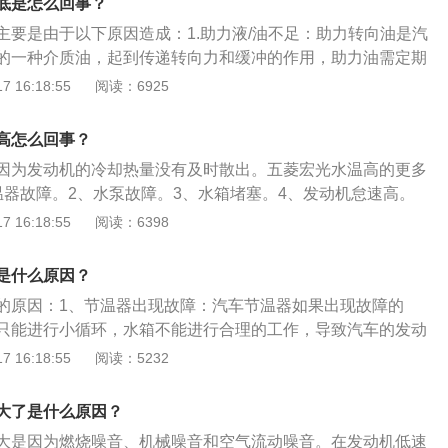
底是怎么回事？
况。如：水温表损坏，传感器损坏，线路的损坏，搭铁接虚
主要是由于以下原因造成：1.助力液/油不足：助力转向油是汽
情况如：水箱盖功能损坏，无法正常排气，降低冷却系统压
的一种介质油，起到传递转向力和缓冲的作用，助力油需定期
力高，也会造成报警。但这种情况应急办法是松开水箱盖卸
损，当助力油不足时就会出现方向盘沉重。2.胎压过低：胎压
 16:18:55
阅读：6925
止烫伤，还有就是更换水箱盖也可以解决。
路面接触面积变多，摩擦增大，转向难度加大，造成方向盘很
全。3.前束：前束也可以对汽车的转向起到影响作用，前束的
高怎么回事？
单来说就是使转向轮自动回正，确保汽车能够稳定直线行驶。
因为发动机的冷却热量没有及时散出。五菱宏光水温高的更多
现问题也会造成方向盘沉重。
温器故障。2、水泵故障。3、水箱堵塞。4、发动机怠速高。
慢或者故障。关于五菱宏光的更多资料如下：1、五菱宏光是上
 16:18:55
阅读：6398
第一款介于商用车和乘用车的跨界自主研发产品，该产品以流
样化、实用性的宽敞驾乘空间。2、五菱宏光在动力性和经济
是什么原因？
及在操控性和安全性上的实力表现，颠覆了人们对商务车的传
的原因：1、节温器出现故障：汽车节温器如果出现故障的
只能进行小循环，水箱不能进行合理的工作，导致汽车的发动
冷却风扇不转：温控开关没有打开，或者是水温传感器失灵，
 16:18:55
阅读：5232
不转；3、水箱堵塞：水箱内部水垢堵塞还是在外部有东西堵
机不能合理的降温，出现发动机水温升高的现象；4、冷却液
大了是什么原因？
却液不足的时候需要及时的添加，避免在开车的时候会出现发
大是因为燃烧噪音、机械噪音和空气流动噪音。在发动机低速