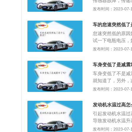
传感器故障，传递
高，需要更换正时
温下工作，误吸入
发布时间：2023-07-17
致，需要安装新的
用电吹风吹干冷却
辆的气缸进行检查
2、节气门太脏：
确导致，通过正时
车的怠速突然低了
速时关闭不充分，
怠速突然低的原因
免。3、怠速控制
试一下电瓶电压，
大、怠速不稳、冷
好更换准备。12
发布时间：2023-07-17
故障：离合器打滑
右，重点检查、清
修理厂，检查故障
发出错误指令：控
缺电，怠速时发电
车身变低了是减震
量控制失准，使发
波动，可高达140
车身变低了不是减
速空气控制不准确
引起转速异常的驾
就知道了，另外，
时间转速和换挡过
不好，容易托底，
发布时间：2023-07-17
嘴等部位，导致转
右误差太大，将会
时，直接影响进入
件最好左右一起更
发动机水温过高怎
引起发动机水温过
导致发动机水温升
查，水温传感器、
发布时间：2023-07-17