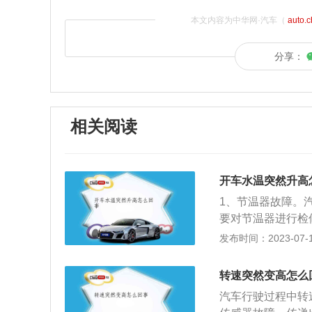
本文内容为中华网·汽车（
auto.
分享：
相关阅读
开车水温突然升高
1、节温器故障。
要对节温器进行检
查冷却液状况并及
发布时间：2023-07-17
然升高，打开温控
塞导致水温升高，
转速突然变高怎么
可。5、水箱盖泄
汽车行驶过程中转
的水箱盖。6、皮