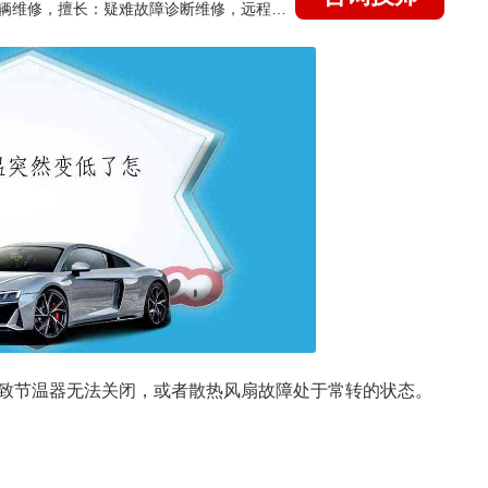
国家认证的汽车维修技师，15年德美日等各系车辆维修，擅长：疑难故障诊断维修，远程维修技术指导
致节温器无法关闭，或者散热风扇故障处于常转的状态。