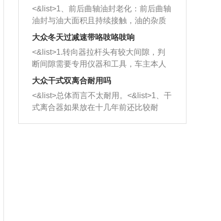
平底锅两耳，然后往左打半圈、一圈、
西取出来。但如果是因为积碳过多引起
<&list>1、前后曲轴油封老化：前后曲轴
一圈半的练习，往右同样也要打相同的
的堵塞，就需要将三元催化器泡在草酸
油封与油大面积且持续接触，油的杂质
圈数。 <&list>3、最后强调要反复练
中进行清洗。 <&list>3、也可以利用清
和发动机内持续温度变化使其密封效果
习，这样就可以形成肌肉记忆，在真实
大众冬天过减速带咯吱咯吱响
洗剂对堵塞的情况得到解决，将清洗剂
逐渐减弱，导致渗油或漏油。<&list>2、
驾驶车辆时，不需要记忆也能打好方
放在燃油箱中，与燃油混合后，车辆启
<&list>1.转向器拉杆头有较大间隙，判
活塞间隙过大：积碳会使活塞环与缸体
向。
动时，就可以和汽油一起进入到燃烧
断间隙需要专用仪器和工具，车主本人
的间隙扩大，导致机油流入燃烧室中，
室，最后形成废气排出，就可以让三元
无法制作，需要将车辆送到修理厂或4s
造成烧机油。<&list>3、机油粘度。使用
大众干式双离合耐用吗
催化器得到清洗，排气管堵塞的情况就
店；<&list>2.车辆半轴套管防尘罩破
机油粘度过小的话，同样会有烧机油现
<&list>总体而言不太耐用。<&list>1、干
能够得到解决。
裂，破裂后会出现漏油现象，使半轴磨
象，机油粘度过小具有很好的流动性，
式离合器如果放在十几年前还比较耐
损严重，磨损的半轴容易损坏，产生异
容易窜入到气缸内，参与燃烧。<&list>
用，但是由于现在的汽车发动机动力输
响；<&list>3.稳定器的转向胶套和球头
4、机油量。机油量过多，机油压力过
出越来越高，使得干式离合器散热不足
老化，一般是使用时间过长造成的。解
大，会将部分机油压入气缸内，也会出
的缺陷也逐渐暴露出来。<&list>2、由于
决方法是更换新的质量好的转向橡胶套
现烧机油。<&list>5、机油滤清器堵塞：
干式双离合的工作环境暴露在空气中，
和球头。
会导致进气不畅，使进气压力下降，形
而离合器的散热也是通离合器罩上面的
成负压，使机油在负压的情况下吸入燃
几个小孔来进行散热。但是在行驶过程
烧室引起烧机油。<&list>6、正时齿轮或
中变速箱需要换挡，就不得不使得离合
链条磨损：正时齿轮或链条的磨损会引
器频繁工作。<&list>3、长时间的低速行
起气阀和曲轴的正时不同步。由于轮齿
驶以及过于频繁的启停，导致离合器的