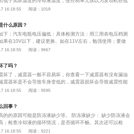
出低于实际温度的冷却液温度，使控制单元误以为发动机在低
皮带。7、叶轮损坏。水泵叶轮开裂或叶轮从泵轴上松脱导
更多空气，喷射更多燃油，导致转速异常升高。测试前，可以
 16:18:55
阅读：1018
水泵叶轮。8、气缸腐蚀。可能是气缸被腐蚀导致，需要对车
液温度传感器。如果功能无法恢复，更换冷却液温度传感器。
并维修。9、点火正时不正确。可能是车辆点火时，正时不正
节气门不干净会导致节气门开度错误，节气门灵敏度降低，怠
灯纠正即可。
是什么原因？
转速突然升高甚至超过3000转/分。这可以通过清洁节流阀来避
如下：汽车电瓶电压偏低：具体检测方法：用三用表电压档测
阀损坏：怠速控制阀损坏会使怠速无法正确调节造成怠速过
如果在10V以下，建议更换。如在11V左右，勉强使用；要做
启动困难等问题。一定要及时去正规维修店维修。4、离合器
V以上可以使用。检查是否由于积碳引起：如果走行2万KM左
 16:18:55
阅读：9667
或损坏，发动机突然失去负人荷，导致转速升高。应及时送到
洗节气门。检查、测试火花塞：如有不妥则及时更换火花塞。
的具体原因，进行修理。5、电池功率损耗：由于蓄电池严重
制单元接收错误信号而发出错误的指令，引起发动机怠速进气
机发电效率不高，导致发动机控制单元供电不足，发动机转速
坏了吗？
动机燃烧不正常。控制不准确：怠速空气执行元件故障导致怠
0转每分至1600转每分。及时给电池充电，或者直接更换电池。
震坏了，减震器一般不容易坏，你查看一下减震器有没有漏油
。
驶习惯有以下方面：长期使用低质量汽油、长期低速行驶、长
减震器坏是不会导致车身变低的，减震器损坏会导致减震性能
早等习惯都会使得积碳产生加剧，污染节气门、转速阀、喷油
车身变低是减震外面套着的那个减震弹簧疲软导致的，如果左
 16:18:55
阅读：9595
速异常；保养不当引起转速异常，使用劣质空滤及保养不及
影响整车的平衡度，你可以单独更换低的那一侧的弹簧，有条
发动机空气的质量，导致转速异常。
换，这样比较平衡。
么回事？
高的的原因可能是防冻液缺少等。 防冻液缺少： 缺少防冻液会
高；检查冷却液的循环情况，是否循环不畅。其次还可以检
水泵、节温器、冷却风扇等，都可能导致水温升高。 发动机水
 16:18:55
阅读：9221