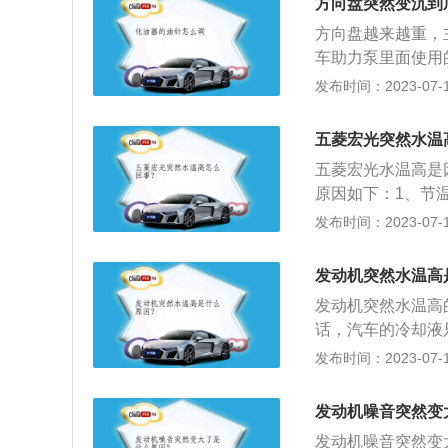
方向盘突然变沉到
原因有以下几种情
方向盘越来越重，
等。当然还有一种
车助力泵里面使用
力，造成水箱内压
更换，检查是否漏
发布时间：2023-07-17
压。但一定小心防
过低会导致轮胎与
沉，不利于驾乘安
五菱宏光突然水温
含义颇为复杂，简
五菱宏光水温高是
所以当这一方面出
原因如下：1、节
5、冷却风扇转速
发布时间：2023-07-17
汽通用五菱推出的
畅的外形设计，多
发动机突然水温高
性的完美平衡，以
发动机突然水温高
统印象。
话，汽车的冷却液
机水温升高；2、
发布时间：2023-07-17
都会导致冷却风扇
塞水箱都会让发动
发动机噪音突然变
不足：如果发现冷
发动机噪音突然变