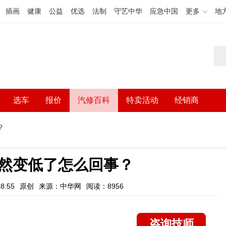
插画
健康
公益
优选
法制
守艺中华
应急中国
更多
地
选车
报价
汽修百科
特卖活动
经销商
？
然变低了怎么回事？
8:55
原创
来源：中华网
阅读：8956
咨询技师