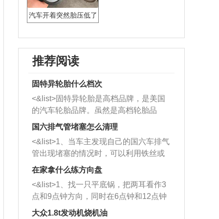
汽车开着突然胎压低了
推荐阅读
固特异轮胎什么档次
<&list>固特异轮胎是高档品牌，是美国
的汽车轮胎品牌。虽然是高档轮胎品
牌，但是中高低端的轮胎都有生产，这
国六排气管堵塞怎么清理
也是为了更好的开拓市场。
<&list>1、当车主发现自己的国六车排气
管出现堵塞的情况时，可以利用铁丝或
者是细棍，直接将杂物给取出来，如果
在家拿什么练方向盘
堵塞情况比较严重，也可以采取应急措
<&list>1、找一只平底锅，把两耳看作3
施。 <&list>2、直接利用木棍将所有的
点和9点钟方向，同时在6点钟和12点钟
杂物推到排气管里面的位置处，然后将
方向做一个标记。 <&list>2、双手握住
三元催化器拆解开，就可以将堵塞的东
大众1.8t发动机烧机油