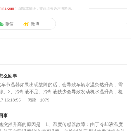
china.com
）编辑或翻译，转载请务必注明来源。
微信
微博
怎么回事
汽车节温器如果出现故障的话，会导致车辆水温突然升高，需
修。2、冷却液不足。冷却液缺少会导致发动机水温升高，检
时添加冷却液。3、风扇故障。冷却风扇不转导致车辆水温突
 16:18:55
阅读：1079
开关或维修水温传感器即可。4、水箱堵塞。水箱内部水垢堵
建议将水箱内的冷却液放空，清洗水垢后，重新添加冷却液即
回事
漏。可能是水箱盖泄露，冷却液溢出导致，建议检查后更换新
速突然升高的原因是：1、温度传感器故障：由于冷却液温度
带断裂。正时皮带因叶轮打滑或卡死而断裂，造成水温突然升