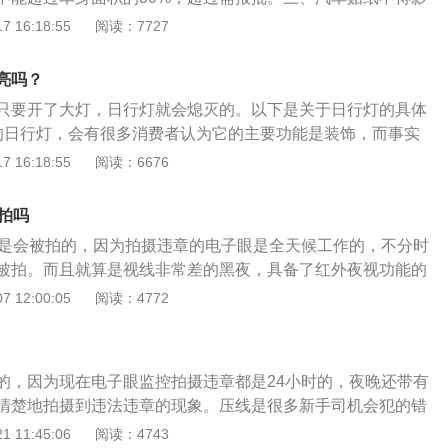
须健康向上。四、汽车车贴是一种非常常见的汽车装饰品，只
 16:18:55
阅读：7727
用车贴，才可以合理、合法地彰显车主的品味和个性。注意：
程抢险专用黄色，国家行政执法专用的上白下蓝颜色及搭配，
亮吗？
色，普通车辆不能使用。
只要开了大灯，日行灯就会熄灭的。以下是关于日行灯的具体
的日行灯，会有很多消费者认为它的主要功能是装饰，而事实
车安全起到很大的作用；2、日间行车期间可以提供车辆的辨
 16:18:55
阅读：6676
日行灯，可以减少12.4%的车辆事故，也可以降低26.45%车
、上述数据仅限于国外一些雾多的气候环境。在国内，还是有
拍吗
装饰用品。
话是会被拍的，因为拍摄违章的电子眼是全天候工作的，不分时
被拍。而且就算是视线非常差的黑夜，具备了红外夜视功能的
楚地拍摄到车牌号还有车内人员的面孔。如果不清楚自己是否
 12:00:05
阅读：4772
网进行查询，下载“交管12123”手机APP就可以查询自己的违
不用亲自到车管所去交罚款，现在在网上就可以交罚款了。目
”有五块板块的功能，分别是机动车的14项细分业务，驾驶证的16
的，因为现在电子眼监控拍摄违章都是24小时的，夜晚还带有
处理和罚款缴纳业务，事故的处理业务还有一键挪车、出行导
清楚地拍摄到违法违章的现象。压线是很多新手司机会犯的错
受到罚款扣分的处罚，很多交的标线都是不可以被压到的，大
 11:45:06
阅读：4743