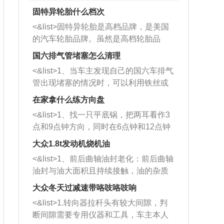
固特异轮胎什么档次
<&list>固特异轮胎是高档品牌，是美国
的汽车轮胎品牌。虽然是高档轮胎品
牌，但是中高低端的轮胎都有生产，这
国六排气管堵塞怎么清理
也是为了更好的开拓市场。
<&list>1、当车主发现自己的国六车排气
管出现堵塞的情况时，可以利用铁丝或
者是细棍，直接将杂物给取出来，如果
在家拿什么练方向盘
堵塞情况比较严重，也可以采取应急措
<&list>1、找一只平底锅，把两耳看作3
施。 <&list>2、直接利用木棍将所有的
点和9点钟方向，同时在6点钟和12点钟
杂物推到排气管里面的位置处，然后将
方向做一个标记。 <&list>2、双手握住
三元催化器拆解开，就可以将堵塞的东
大众1.8t发动机烧机油
平底锅两耳，然后往左打半圈、一圈、
西取出来。但如果是因为积碳过多引起
<&list>1、前后曲轴油封老化：前后曲轴
一圈半的练习，往右同样也要打相同的
的堵塞，就需要将三元催化器泡在草酸
油封与油大面积且持续接触，油的杂质
圈数。 <&list>3、最后强调要反复练
中进行清洗。 <&list>3、也可以利用清
和发动机内持续温度变化使其密封效果
习，这样就可以形成肌肉记忆，在真实
大众冬天过减速带咯吱咯吱响
洗剂对堵塞的情况得到解决，将清洗剂
逐渐减弱，导致渗油或漏油。<&list>2、
驾驶车辆时，不需要记忆也能打好方
放在燃油箱中，与燃油混合后，车辆启
<&list>1.转向器拉杆头有较大间隙，判
活塞间隙过大：积碳会使活塞环与缸体
向。
动时，就可以和汽油一起进入到燃烧
断间隙需要专用仪器和工具，车主本人
的间隙扩大，导致机油流入燃烧室中，