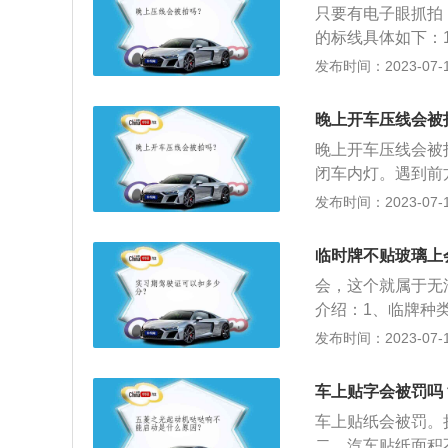
只要有电子眼抓拍
的标线具体如下：
前。不少人开车压
发布时间：2023-07-17
车辆越线或压线行
条非机动车道路、
晚上开车压线会被
车辆越线或压线行
晚上开车压线会被
没有设置实体中央
闭车内灯。遇到前
许掉头的路段，也
因为远光灯的高度
发布时间：2023-07-17
压线行驶，虚线一
用：夜间直行通过
因临时停车造成堵
需要减速并交替使
何车辆在禁停网格
临时牌不贴玻璃上
不用处理灯光；如
会，这个就属于无
介绍：1、临牌种
牌照有效期为15
发布时间：2023-07-17
法：如果有一张临
线最佳；如果有两
车上贴字会被罚吗
玻璃左下角。
车上贴纸会被罚。
二、汽车贴纸面积