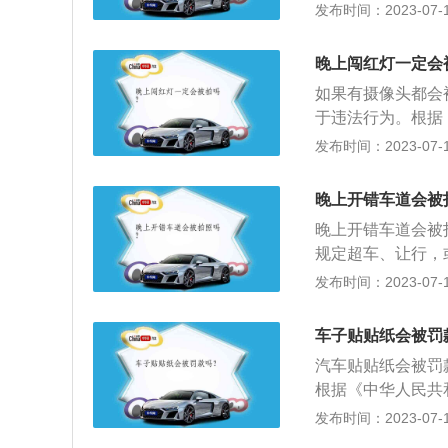
免自身以及其他人
发布时间：2023-07-17
下几点：1、在有
百；识别时间约1
没有电子眼的路段
十以上；晚上依然
3、没有电子监控
晚上闯红灯一定会
要是有违章动作就
车。
如果有摄像头都会
片时，将拍摄到的
于违法行为。根据
信。行人、乘车人
通信号，包括交通
发布时间：2023-07-17
和国道路交通安全
和直行灯都是绿灯
非机动车驾驶人拒
该闯红灯来处罚。
意的是，只要在路
晚上开错车道会被
存在两种指示灯，
控技术拥有红外夜
晚上开错车道会被
的情况下，先看箭
下依然原形毕露。
规定超车、让行，
盘信号红灯时，可
灯的界定是：车辆
行、穿越中央分隔
发布时间：2023-07-17
则按照闯红灯处罚
线的三张照片都具
辆。每天出发前，
不小心越过，后轮
自己是否闯红灯，
胎压。严防疲劳驾
线时，信号灯变红
车子贴贴纸会被罚
闯红灯被拍了。
的主要原因之一。
绿灯闪烁的时候，
汽车贴贴纸会被罚
离路口较近，且当
根据《中华人民共
不快且离路口远，
防车、救护车、工
发布时间：2023-07-17
法实施条例》第三
汽车喷涂的标识或