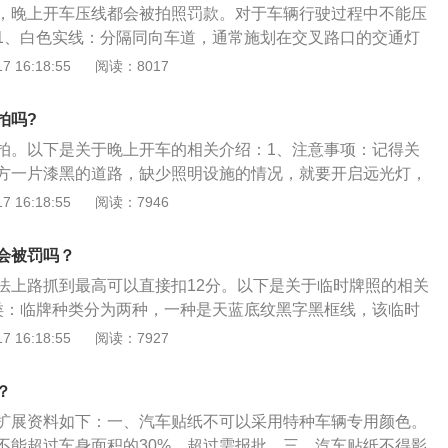
，晚上开车压线都会被拍照罚款。对于车辆行驶过程中不能压
1、白色实线：分隔同向车道，通常施划在交叉路口的交通灯
线违章被拍，压的就是这种标线。2、单黄实线：禁止双方向
 16:18:55
阅读：8017
驶。单黄实线施划于单方向只有一条车道或一条机动车道和一
有其他危险需要禁止超车的路段。3、双黄实线：禁止双方向
拍吗?
驶。双黄实线施划于单方向有两条或两条以上机动车道，而且
拍。以下是关于晚上开车的相关介绍：1、注意事项：记得关
分隔带的道路上。4、黄色虚实线：通常施划在桥梁前后及允
方一片漆黑的道路，缺少照明设施的情况，就要开启远光灯，
能起到分隔双方向车道的作用。黄色实线一侧禁止车辆越线或
比近光灯要高，所以能够把很远很高的物体照亮。2、灯光使
 16:18:55
阅读：7946
侧准许车辆暂时越线或转弯。5、禁停网格线：施划于易发生
路口应该使用近光灯。通过无交通信号灯控制的交叉路口，就
塞的交叉路口、重要单位出入口及其他需要设置的路口等。任
用远、近光灯示意。遇到会车时，如果之前是近光灯，那么就
线上停车(包括停车等候交通灯)，都属于违章行为。
会被罚吗？
果之前开启了远光灯，应提前变换为近光灯。
法上路抓到最高可以直接扣12分。以下是关于临时牌照的相关
类：临牌种类分为两种，一种是天蓝底纹黑字黑框线，该临时
天；另一种是棕黄底纹黑字黑框线，有效期为30天。2、临牌贴
 16:18:55
阅读：7927
时牌照，应贴在前挡风玻璃左下角或右下角，不影响驾驶员视
张临时牌照，一张贴前挡风玻璃，另外一张应贴在车内后挡风
？
扩展资料如下：一、汽车贴纸不可以采用特种车辆专用颜色。
不能超过车身面积的30%，超过需报批。三、汽车贴纸不得影