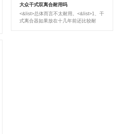
室，最后形成废气排出，就可以让三元
无法制作，需要将车辆送到修理厂或4s
造成烧机油。<&list>3、机油粘度。使用
大众干式双离合耐用吗
催化器得到清洗，排气管堵塞的情况就
店；<&list>2.车辆半轴套管防尘罩破
机油粘度过小的话，同样会有烧机油现
<&list>总体而言不太耐用。<&list>1、干
能够得到解决。
裂，破裂后会出现漏油现象，使半轴磨
象，机油粘度过小具有很好的流动性，
式离合器如果放在十几年前还比较耐
损严重，磨损的半轴容易损坏，产生异
容易窜入到气缸内，参与燃烧。<&list>
用，但是由于现在的汽车发动机动力输
响；<&list>3.稳定器的转向胶套和球头
4、机油量。机油量过多，机油压力过
出越来越高，使得干式离合器散热不足
老化，一般是使用时间过长造成的。解
大，会将部分机油压入气缸内，也会出
的缺陷也逐渐暴露出来。<&list>2、由于
决方法是更换新的质量好的转向橡胶套
现烧机油。<&list>5、机油滤清器堵塞：
干式双离合的工作环境暴露在空气中，
和球头。
会导致进气不畅，使进气压力下降，形
而离合器的散热也是通离合器罩上面的
成负压，使机油在负压的情况下吸入燃
几个小孔来进行散热。但是在行驶过程
烧室引起烧机油。<&list>6、正时齿轮或
中变速箱需要换挡，就不得不使得离合
链条磨损：正时齿轮或链条的磨损会引
器频繁工作。<&list>3、长时间的低速行
起气阀和曲轴的正时不同步。由于轮齿
驶以及过于频繁的启停，导致离合器的
或链条磨损产生的过量侧隙，使得发动
温度不断升高，而低速行驶时空气流动
机的调节无法实现：前一圈的正时和下
效率不高，无法将离合器中的热量有效
一圈可能就不一样。当气阀和活塞的运
的带走，导致离合器内部的温度不断升
动不同步时，会造成过大的机油消耗。
高，加速离合器的磨损。
解决方法：更换正时齿轮或链条。<&list
>7、内垫圈、进风口破裂：新的发动机
设计中，经常采用各种由金属和其他材