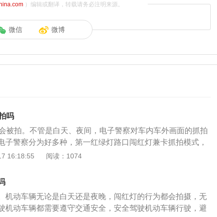
china.com
）编辑或翻译，转载请务必注明来源。
微信
微博
拍吗
定会被拍。不管是白天、夜间，电子警察对车内车外画面的抓拍
电子警察分为好多种，第一红绿灯路口闯红灯兼卡抓拍模式，
小时不间断抓拍的。第二单行道路段抓拍，此模式一般是晚上2
 16:18:55
阅读：1074
7：30这个时间段结束的。电子警察是一种利用自动化检测与测量
或交通事故，利用网络将采集的信息传回公安部门进行分析处
吗
对肇事者进行处罚，以减少事故发生、辅助交警工作的方法。
。机动车辆无论是白天还是夜晚，闯红灯的行为都会拍摄，无
来感应路面上的汽车传来的压力，通过传感器将信号采集到中
驶机动车辆都需要遵守交通安全，安全驾驶机动车辆行驶，避
器暂存（该数据在一个红灯周期内有效）。路边停车请注意以