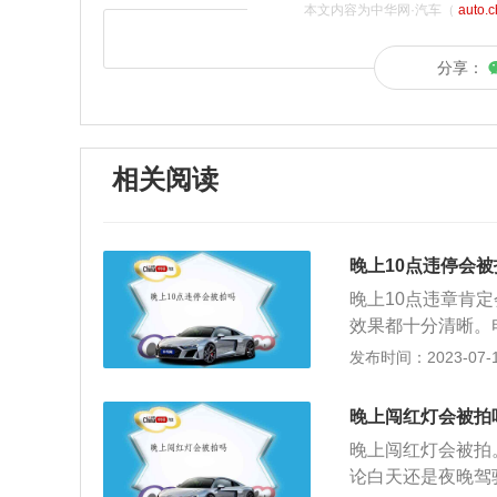
本文内容为中华网·汽车（
auto.
分享：
相关阅读
晚上10点违停会被
晚上10点违章肯
效果都十分清晰。
这种方式一天24
发布时间：2023-07-17
1：00——早上
技术捕获交通违法
晚上闯红灯会被拍
理，并以此为证据
晚上闯红灯会被拍
电子眼采用感应线
论白天还是夜晚驾
央处理器，送寄存