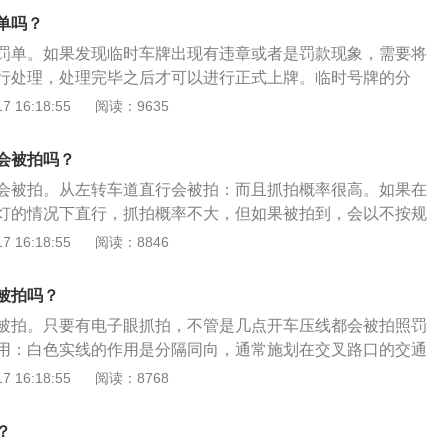
的车辆不得妨碍被放行的直行车辆、行人通行。黄灯亮时，已
备案。如果车身贴纸不符合上述规定，不可以过年检，同时还
单吗？
可以继续通行。红灯亮时，禁止车辆通行。在未设置非机动车
信号灯的路口，非机动车和行人应当按照机动车信号灯的表示
罚单。如果发现临时车牌出现有违章或者是罚款现象，需要将
右转弯的车辆在不妨碍被放行的车辆、行人通行的情况下，可
行处理，处理完毕之后才可以进行正式上牌。临时号牌的分
情况闯红灯不违法：避让特殊车辆：避让救护车、消防车等特
牌是行政区域内临时号牌，第2种临时号牌是跨行政区域临时号
 16:18:55
阅读：9635
殊车辆，被监控探头拍下来违章，人工审核的时不会将闯红灯
牌是特种机动车辆临时号牌，第4种号牌是试验用车临时号牌。
即使记录，可去交警部门申请复议。极端天气：能见度很低，
意事项：在使用过程当中需要粘贴在机动车辆的前挡风玻璃上
会被拍吗？
清楚红绿灯的情况下。拍摄违法证据的照片会存在模糊之类的
使用临时号牌需要注意号牌上的使用时间以及使用地点，避免
会被拍。从左转车道直行会被拍：而且抓拍概率很高。如果在
交警不会给与处罚。紧急情况：送急症患者去医院，一路上肯
成违章违法行为的出现。
灯的情况下直行，抓拍概率不大，但如果被拍到，会以不按规
，12分根本不够。公民将急症患者送到后，拿医院提供的证
罚款扣分，如果在直行绿灯，左转红灯的情况下直行，抓拍概
 16:18:55
阅读：8846
供的证明，到交管局民警处进行核实，确认无误后，可对违章
闯红灯处理，罚款扣分。转弯行驶的注意事项：遇到视线不
果情况允许，最好叫救护车，避免闯红灯引发交通事故。交警
前方情况时应做到减速、鸣喇叭、靠右行。即汽车在接近弯道
峰期的时候，在一些重要路口会有交警临时指挥交通。驾驶员
被拍吗？
，鸣喇叭，靠道路的右侧行驶。左转弯转大弯，留出对方行车
驾驶。交警部门表示，《中华人民共和国道路交通安全法实施
被拍。只要有电子眼抓拍，不管是几点开车压线都会被拍照罚
弯，留出非机动车道。根据弯道情况确定转向时机和速度，并
黄灯闪烁时，已经越过停止线的车辆可以继续通行。如果黄灯
用：白色实线的作用是分隔同向，通常施划在交叉路口的交通
车的准备。转弯时车速要慢：以免因离心力过大造成汽车侧滑
抢行通过，那么这样被拍也算闯红灯。
压线违章被拍，压的基本上就是这种标线。单黄实线的作用：
 16:18:55
阅读：8768
滑，应立即放松加速踏板，必要时将转向盘向后轮侧滑的一侧
禁止双方向车辆越线或压线行驶。单黄实线一般施划于单方向
行驶方向后，再回正转向盘继续行驶。
条机动车道和一条非机动车、有其他危险需要禁止超车的路
？