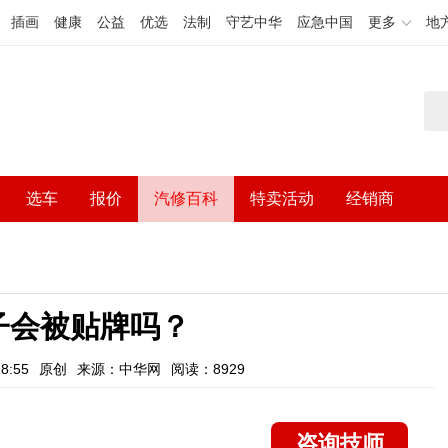
插画
健康
公益
优选
法制
守艺中华
应急中国
更多
地
选车
报价
汽修百科
特卖活动
经销商
子会被贴牌吗？
8:55
原创
来源：中华网
阅读：8929
咨询技师