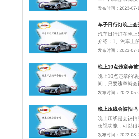
响安全驾驶，内容
发布时间：2023-07-17
有正确、文明的使
消防专用红色，工
车子日行灯晚上会
属于特种车专用颜
汽车日行灯在晚上
介绍：1、汽车上
上，这种配置对行
发布时间：2023-07-17
识性，据统计，开启
祸死亡的几率；3
晚上10点违章会被
很多的人把它当作
晚上10点违章的
间，只要违章就会
电子眼也可以很清
发布时间：2022-05-07
违章的胡啊，可以上
章记录了，而且也
晚上压线会被拍吗
前“交管12123
晚上压线是会被拍
项细分业务，违法
夜视功能，可以很
航的其他业务。
误，一旦压线就要
发布时间：2022-03-21