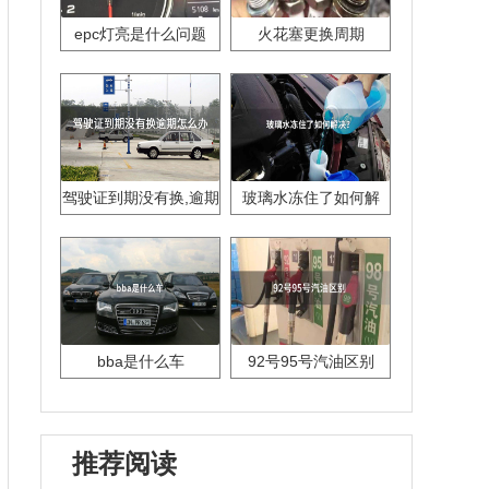
epc灯亮是什么问题
火花塞更换周期
驾驶证到期没有换,逾期
玻璃水冻住了如何解
怎么办??
决？
bba是什么车
92号95号汽油区别
推荐阅读