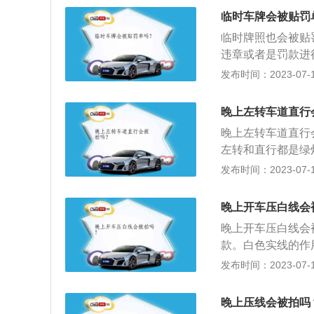
车辆通行，但转弯
需向交管部门申请
临时车牌会被贴罚
越过停止线的车辆
将会面临罚款。
信号灯和人行横道
临时牌照也会被贴
通行。红灯亮时，
违章或者是罚款进
以通行。遇到以下
类：第1种临时号
发布时间：2023-07-17
殊车辆。因避让特
牌，第3种临时号
的行为记录在案。
临时号牌使用的注
晚上左转车道直行
连电子警察都看不
和后挡风玻璃上，
晚上左转车道直行
问题，误闯红灯，
号牌出现过期，造
左转和直行都是绿
定会闯很多的红灯
定方向行驶处罚，
发布时间：2023-07-17
明，或被救助者提
率就很高，通常按
记录进行消除。如
良、无法看清道路
指挥：在上下班高
晚上开车压白线会
时，适当降低车速
需根据交警的手势
晚上开车压白线会
车道，右转弯转小
条例》规定，路口
款。白色实线的作
做好随时减速或停
已经亮起，还继续
灯前。不少人开车
发布时间：2023-07-17
或侧翻。若发生侧
单黄实线的作用是
转动，待恢复正常
只有一条车道或一
晚上压线会被拍吗
段。