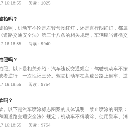
和车辆受到伤害。闯红灯拍摄系统的特点：车辆捕获率百分之
 16:18:55
阅读：1025
电子眼监控的路段违章停车，会被摄像头拍下记录下来。2、在
秒；车辆白天识别率百分之九十五以上，晚间识别率百分之九
违停，有可能不会被处罚，但一早被抄牌的几率还是很大。
能清楚拍摄到车辆闯红灯，晚上闯红灯被拍没哟概率可言，只
的路段违停主要靠交警来监管，尽量还是找允许停车的位置停
被拍吗？
会被记录上传到交警系统。当管理中心收到电子眼拍摄到的照
被拍照，机动车不论是左转弯闯红灯，还是直行闯红灯，都属
车牌号码信息与车辆登记信息进行核对，可以发出违章处罚短
《道路交通安全法》第三十八条的相关规定，车辆应当遵循交
、非机动车驾驶人违反道路交通安全法律、根据《中华人民共
信号灯、交通标志、交通标线和交通警察的指挥。如果左转灯
 16:18:55
阅读：9940
法》第八十九条规定，处警告或者五元以上五十元以下罚款；
，从左转车道直行不符合规定车道。当左转车道是红灯时，应
绝接受罚款处罚的，可以扣留其非机动车。注意事项：需要注
依据以下几点可避免闯红灯：先看箭头灯，再看圆形灯：现在
口装有监控，是24小时全天候监控，自动拍照取证，当前的监
拍照吗？
一种是箭头红绿灯，一种是圆形指示红绿灯。那么在有箭头灯
视功能，并且补装闪光灯，即使遮蔽的更加隐藏，在违章监控
拍照。以下是相关介绍：汽车违反交通规定：驾驶机动车不按
头灯然后再看圆形灯驾驶车辆可避免闯红灯。需注意：遇到圆
最快知道自己是否闯红灯了的方法就是查看行车记录仪，闯红
或者逆行，一次性记三分。驾驶机动车在高速公路上倒车、逆
以右转；遇到箭头信号灯，右转箭头是红灯时，不能右转，否
违章越过停止线、车辆违章驾入路口、车辆违章驾过对面停车
带掉头，一次记12分。汽车驾驶注意事项：每天出发前检查车
 16:18:55
阅读：9754
。及时刹车：当红灯亮起时，车头不要越过停车线。如果前轮
备了，就会判定为闯红灯。如果在行车记录仪上不能清楚判定
要对车辆进行一次全面的检查，包括有无漏油漏水情况；测量
再过，电子摄像头必拍，按照闯红灯处罚；当车前轮刚过停止
可以第二天到当地交警大队或者车管所查询即可知道自己是否
驶。长途驾驶，首先应该避免疲劳驾驶。疲劳驾驶是造成意外
，禁止通过路口，等绿灯后再通行。看准绿灯秒数是否前行：
款吗？
如果有秒数，按照秒数可自行判断；如果没有秒数，那么车距
款。以下是汽车喷涂标志图案的具体说明：禁止喷涂的图案：
时车速较快时，可通过，避免因刹车不及时闯红灯；如果车速
和国道路交通安全法》规定，机动车不得喷涂、使用警车、消
应立即刹车停下避免闯红灯。《中华人民共和国道路交通安全
程救险车车辆专用的或者与其相类似的标志图案。喷涂要求：
 16:18:55
阅读：9754
十八条机动车信号灯和非机动车信号灯表示：绿灯亮时，准许
广告不得影响安全驾驶，车贴面积不得超过30%，超过30%应