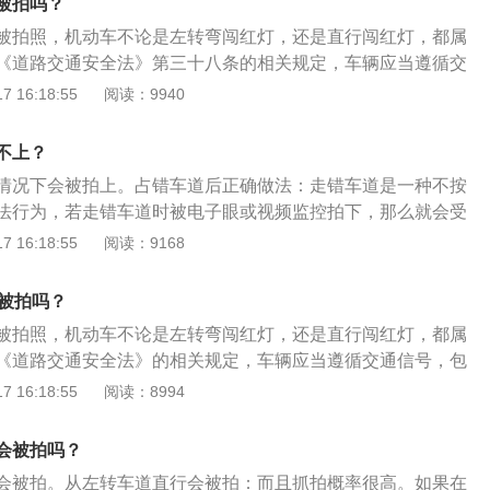
的路段违停主要靠交警来监管，尽量还是找允许停车的位置停
被拍吗？
会被记录上传到交警系统。当管理中心收到电子眼拍摄到的照
被拍照，机动车不论是左转弯闯红灯，还是直行闯红灯，都属
车牌号码信息与车辆登记信息进行核对，可以发出违章处罚短
《道路交通安全法》第三十八条的相关规定，车辆应当遵循交
、非机动车驾驶人违反道路交通安全法律、根据《中华人民共
信号灯、交通标志、交通标线和交通警察的指挥。如果左转灯
 16:18:55
阅读：9940
法》第八十九条规定，处警告或者五元以上五十元以下罚款；
，从左转车道直行不符合规定车道。当左转车道是红灯时，应
绝接受罚款处罚的，可以扣留其非机动车。注意事项：需要注
依据以下几点可避免闯红灯：先看箭头灯，再看圆形灯：现在
口装有监控，是24小时全天候监控，自动拍照取证，当前的监
不上？
一种是箭头红绿灯，一种是圆形指示红绿灯。那么在有箭头灯
视功能，并且补装闪光灯，即使遮蔽的更加隐藏，在违章监控
情况下会被拍上。占错车道后正确做法：走错车道是一种不按
头灯然后再看圆形灯驾驶车辆可避免闯红灯。需注意：遇到圆
最快知道自己是否闯红灯了的方法就是查看行车记录仪，闯红
法行为，若走错车道时被电子眼或视频监控拍下，那么就会受
以右转；遇到箭头信号灯，右转箭头是红灯时，不能右转，否
违章越过停止线、车辆违章驾入路口、车辆违章驾过对面停车
候走错车道及时更正就不会被拍，比如不小心逆行了单行车
 16:18:55
阅读：9168
。及时刹车：当红灯亮起时，车头不要越过停车线。如果前轮
备了，就会判定为闯红灯。如果在行车记录仪上不能清楚判定
在不阻碍直行车辆通行下掉头驶出。走错车道，正确的做法应
再过，电子摄像头必拍，按照闯红灯处罚；当车前轮刚过停止
可以第二天到当地交警大队或者车管所查询即可知道自己是否
车道指示的方向行驶，待通过路口时再纠正路线。如何避免走
，禁止通过路口，等绿灯后再通行。看准绿灯秒数是否前行：
会被拍吗？
在进入路口前减速，观察附近竖立的指示牌或指示标线，提前
如果有秒数，按照秒数可自行判断；如果没有秒数，那么车距
被拍照，机动车不论是左转弯闯红灯，还是直行闯红灯，都属
各个车道的行驶方向；若开着导航行驶，快到的路口的时候注
时车速较快时，可通过，避免因刹车不及时闯红灯；如果车速
《道路交通安全法》的相关规定，车辆应当遵循交通信号，包
；注意力要集中，不能疲劳驾驶。
应立即刹车停下避免闯红灯。《中华人民共和国道路交通安全
通标志、交通标线和交通警察的指挥。如果左转灯和直行灯都
 16:18:55
阅读：8994
十八条机动车信号灯和非机动车信号灯表示：绿灯亮时，准许
道直行不符合规定车道。当左转车道是红灯时，按闯红灯来处
的车辆不得妨碍被放行的直行车辆、行人通行。黄灯亮时，已
可避免闯红灯：先看箭头灯，再看圆形灯：现在存在两种指示
会被拍吗？
可以继续通行。红灯亮时，禁止车辆通行。在未设置非机动车
绿灯，一种是圆形指示红绿灯。那么在有箭头灯的情况下，先
信号灯的路口，非机动车和行人应当按照机动车信号灯的表示
会被拍。从左转车道直行会被拍：而且抓拍概率很高。如果在