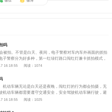
微信
微博
拍吗
定会被拍。不管是白天、夜间，电子警察对车内车外画面的抓拍
电子警察分为好多种，第一红绿灯路口闯红灯兼卡抓拍模式，
小时不间断抓拍的。第二单行道路段抓拍，此模式一般是晚上2
 16:18:55
阅读：1074
7：30这个时间段结束的。电子警察是一种利用自动化检测与测量
或交通事故，利用网络将采集的信息传回公安部门进行分析处
吗
对肇事者进行处罚，以减少事故发生、辅助交警工作的方法。
。机动车辆无论是白天还是夜晚，闯红灯的行为都会拍摄，无
来感应路面上的汽车传来的压力，通过传感器将信号采集到中
驶机动车辆都需要遵守交通安全，安全驾驶机动车辆行驶，避
器暂存（该数据在一个红灯周期内有效）。路边停车请注意以
和车辆受到伤害。闯红灯拍摄系统的特点：车辆捕获率百分之
 16:18:55
阅读：1025
电子眼监控的路段违章停车，会被摄像头拍下记录下来。2、在
秒；车辆白天识别率百分之九十五以上，晚间识别率百分之九
违停，有可能不会被处罚，但一早被抄牌的几率还是很大。
能清楚拍摄到车辆闯红灯，晚上闯红灯被拍没哟概率可言，只