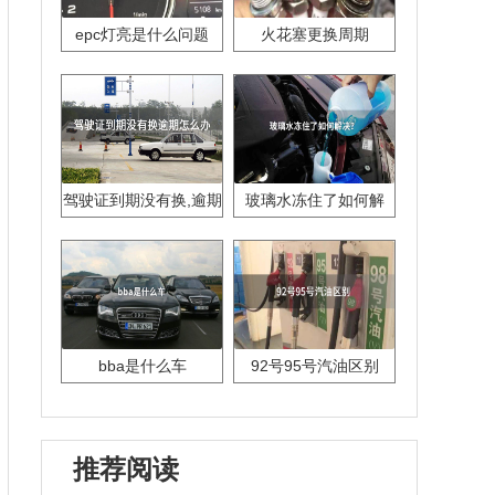
epc灯亮是什么问题
火花塞更换周期
驾驶证到期没有换,逾期
玻璃水冻住了如何解
怎么办??
决？
bba是什么车
92号95号汽油区别
推荐阅读