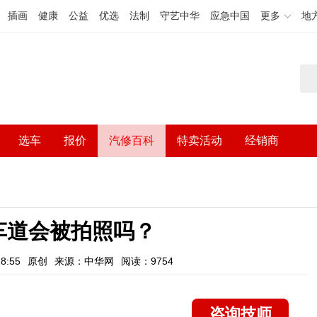
插画
健康
公益
优选
法制
守艺中华
应急中国
更多
地
选车
报价
汽修百科
特卖活动
经销商
车道会被拍照吗？
8:55
原创
来源：中华网
阅读：9754
咨询技师