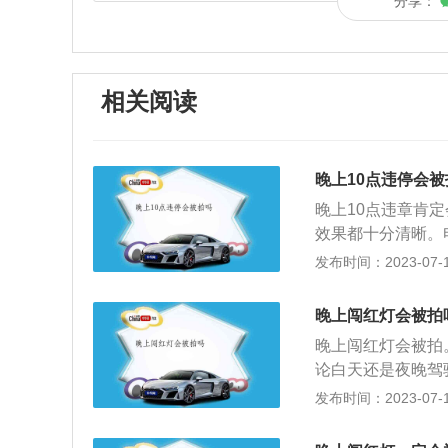
分享：
相关阅读
晚上10点违停会被
晚上10点违章肯
效果都十分清晰。
这种方式一天24
发布时间：2023-07-17
1：00——早上
技术捕获交通违法
晚上闯红灯会被拍
理，并以此为证据
晚上闯红灯会被拍
电子眼采用感应线
论白天还是夜晚驾
央处理器，送寄存
免自身以及其他人
发布时间：2023-07-17
下几点：1、在有
百；识别时间约1
没有电子眼的路段
十以上；晚上依然