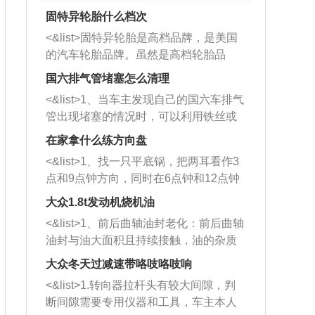
固特异轮胎什么档次
<&list>固特异轮胎是高档品牌，是美国
的汽车轮胎品牌。虽然是高档轮胎品
牌，但是中高低端的轮胎都有生产，这
国六排气管堵塞怎么清理
也是为了更好的开拓市场。
<&list>1、当车主发现自己的国六车排气
管出现堵塞的情况时，可以利用铁丝或
者是细棍，直接将杂物给取出来，如果
在家拿什么练方向盘
堵塞情况比较严重，也可以采取应急措
<&list>1、找一只平底锅，把两耳看作3
施。 <&list>2、直接利用木棍将所有的
点和9点钟方向，同时在6点钟和12点钟
杂物推到排气管里面的位置处，然后将
方向做一个标记。 <&list>2、双手握住
三元催化器拆解开，就可以将堵塞的东
大众1.8t发动机烧机油
平底锅两耳，然后往左打半圈、一圈、
西取出来。但如果是因为积碳过多引起
<&list>1、前后曲轴油封老化：前后曲轴
一圈半的练习，往右同样也要打相同的
的堵塞，就需要将三元催化器泡在草酸
油封与油大面积且持续接触，油的杂质
圈数。 <&list>3、最后强调要反复练
中进行清洗。 <&list>3、也可以利用清
和发动机内持续温度变化使其密封效果
习，这样就可以形成肌肉记忆，在真实
大众冬天过减速带咯吱咯吱响
洗剂对堵塞的情况得到解决，将清洗剂
逐渐减弱，导致渗油或漏油。<&list>2、
驾驶车辆时，不需要记忆也能打好方
放在燃油箱中，与燃油混合后，车辆启
<&list>1.转向器拉杆头有较大间隙，判
活塞间隙过大：积碳会使活塞环与缸体
向。
动时，就可以和汽油一起进入到燃烧
断间隙需要专用仪器和工具，车主本人
的间隙扩大，导致机油流入燃烧室中，