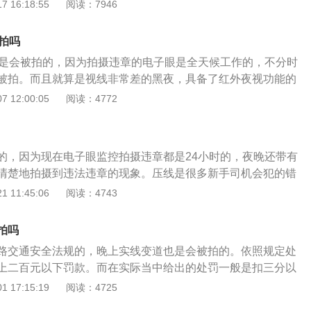
比近光灯要高，所以能够把很远很高的物体照亮。2、灯光使
 16:18:55
阅读：7946
证明，到交管局民警处进行核实，确认无误后，可对违章记录
侧准许车辆暂时越线或转弯。5、禁停网格线：施划于易发生
路口应该使用近光灯。通过无交通信号灯控制的交叉路口，就
况允许，最好叫救护车，避免闯红灯引发交通事故。交警指
塞的交叉路口、重要单位出入口及其他需要设置的路口等。任
用远、近光灯示意。遇到会车时，如果之前是近光灯，那么就
期的时候，在一些重要路口会有交警临时指挥交通。驾驶员需
线上停车(包括停车等候交通灯)，都属于违章行为。
拍吗
果之前开启了远光灯，应提前变换为近光灯。
驶。交警部门表示，《中华人民共和国道路交通安全法实施条
话是会被拍的，因为拍摄违章的电子眼是全天候工作的，不分时
灯闪烁时，已经越过停止线的车辆可以继续通行。如果黄灯已
被拍。而且就算是视线非常差的黑夜，具备了红外夜视功能的
行通过，那么这样被拍也算闯红灯。
楚地拍摄到车牌号还有车内人员的面孔。如果不清楚自己是否
 12:00:05
阅读：4772
网进行查询，下载“交管12123”手机APP就可以查询自己的违
不用亲自到车管所去交罚款，现在在网上就可以交罚款了。目
”有五块板块的功能，分别是机动车的14项细分业务，驾驶证的16
的，因为现在电子眼监控拍摄违章都是24小时的，夜晚还带有
处理和罚款缴纳业务，事故的处理业务还有一键挪车、出行导
清楚地拍摄到违法违章的现象。压线是很多新手司机会犯的错
受到罚款扣分的处罚，很多交的标线都是不可以被压到的，大
 11:45:06
阅读：4743
一就是白色实线，白色实线是分隔同向车道的交通线，一般会
灯前设立。第二就是单黄实线，这个歌线是用来禁止双方向车
拍吗
行驶的，一般设立在单方向的一条车道或者是一条机动车道和
路交通安全法规的，晚上实线变道也是会被拍的。依照规定处
路段。
上二百元以下罚款。而在实际当中给出的处罚一般是扣三分以
对于新手来说，在路面行驶时候，没有按照车道行驶，变道时候
 17:15:19
阅读：4725
题。面对这种问题，要注意提前观察好前进路线，提早进入自