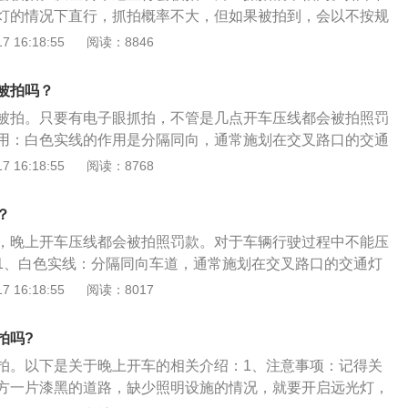
圆形灯驾驶车辆可避免闯红灯。需注意：遇到圆盘信号红灯
右转弯的车辆在不妨碍被放行的车辆、行人通行的情况下，可
灯的情况下直行，抓拍概率不大，但如果被拍到，会以不按规
到箭头信号灯，右转箭头是红灯时，不能右转，否则按照闯红
情况闯红灯不违法：避让特殊车辆：避让救护车、消防车等特
罚款扣分，如果在直行绿灯，左转红灯的情况下直行，抓拍概
 16:18:55
阅读：8846
：当红灯亮起时，车头不要越过停车线。如果前轮不小心越
殊车辆，被监控探头拍下来违章，人工审核的时不会将闯红灯
闯红灯处理，罚款扣分。转弯行驶的注意事项：遇到视线不
子摄像头必拍，按照闯红灯处罚；当车前轮刚过停止线时，信
即使记录，可去交警部门申请复议。极端天气：能见度很低，
前方情况时应做到减速、鸣喇叭、靠右行。即汽车在接近弯道
过路口，等绿灯后再通行。看准绿灯秒数是否前行：绿灯闪烁
被拍吗？
清楚红绿灯的情况下。拍摄违法证据的照片会存在模糊之类的
，鸣喇叭，靠道路的右侧行驶。左转弯转大弯，留出对方行车
，按照秒数可自行判断；如果没有秒数，那么车距离路口较
被拍。只要有电子眼抓拍，不管是几点开车压线都会被拍照罚
交警不会给与处罚。紧急情况：送急症患者去医院，一路上肯
弯，留出非机动车道。根据弯道情况确定转向时机和速度，并
快时，可通过，避免因刹车不及时闯红灯；如果车速不快且离
用：白色实线的作用是分隔同向，通常施划在交叉路口的交通
，12分根本不够。公民将急症患者送到后，拿医院提供的证
车的准备。转弯时车速要慢：以免因离心力过大造成汽车侧滑
车停下避免闯红灯。《中华人民共和国道路交通安全法实施条
压线违章被拍，压的基本上就是这种标线。单黄实线的作用：
 16:18:55
阅读：8768
供的证明，到交管局民警处进行核实，确认无误后，可对违章
滑，应立即放松加速踏板，必要时将转向盘向后轮侧滑的一侧
动车信号灯和非机动车信号灯表示：绿灯亮时，准许车辆通
禁止双方向车辆越线或压线行驶。单黄实线一般施划于单方向
果情况允许，最好叫救护车，避免闯红灯引发交通事故。交警
行驶方向后，再回正转向盘继续行驶。
不得妨碍被放行的直行车辆、行人通行。黄灯亮时，已越过停
条机动车道和一条非机动车、有其他危险需要禁止超车的路
峰期的时候，在一些重要路口会有交警临时指挥交通。驾驶员
？
续通行。红灯亮时，禁止车辆通行。在未设置非机动车信号灯
驾驶。交警部门表示，《中华人民共和国道路交通安全法实施
的路口，非机动车和行人应当按照机动车信号灯的表示通行。
，晚上开车压线都会被拍照罚款。对于车辆行驶过程中不能压
黄灯闪烁时，已经越过停止线的车辆可以继续通行。如果黄灯
的车辆在不妨碍被放行的车辆、行人通行的情况下，可以通
1、白色实线：分隔同向车道，通常施划在交叉路口的交通灯
抢行通过，那么这样被拍也算闯红灯。
闯红灯不违法：避让特殊车辆：避让救护车、消防车等特殊车
线违章被拍，压的就是这种标线。2、单黄实线：禁止双方向
 16:18:55
阅读：8017
辆，被监控探头拍下来违章，人工审核的时不会将闯红灯的行
驶。单黄实线施划于单方向只有一条车道或一条机动车道和一
记录，可去交警部门申请复议。极端天气：能见度很低，连电
有其他危险需要禁止超车的路段。3、双黄实线：禁止双方向
拍吗?
红绿灯的情况下。拍摄违法证据的照片会存在模糊之类的问
驶。双黄实线施划于单方向有两条或两条以上机动车道，而且
拍。以下是关于晚上开车的相关介绍：1、注意事项：记得关
警不会给与处罚。紧急情况：送急症患者去医院，一路上肯定
分隔带的道路上。4、黄色虚实线：通常施划在桥梁前后及允
方一片漆黑的道路，缺少照明设施的情况，就要开启远光灯，
12分根本不够。公民将急症患者送到后，拿医院提供的证明，
能起到分隔双方向车道的作用。黄色实线一侧禁止车辆越线或