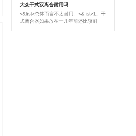
室，最后形成废气排出，就可以让三元
无法制作，需要将车辆送到修理厂或4s
造成烧机油。<&list>3、机油粘度。使用
大众干式双离合耐用吗
催化器得到清洗，排气管堵塞的情况就
店；<&list>2.车辆半轴套管防尘罩破
机油粘度过小的话，同样会有烧机油现
<&list>总体而言不太耐用。<&list>1、干
能够得到解决。
裂，破裂后会出现漏油现象，使半轴磨
象，机油粘度过小具有很好的流动性，
式离合器如果放在十几年前还比较耐
损严重，磨损的半轴容易损坏，产生异
容易窜入到气缸内，参与燃烧。<&list>
用，但是由于现在的汽车发动机动力输
响；<&list>3.稳定器的转向胶套和球头
4、机油量。机油量过多，机油压力过
出越来越高，使得干式离合器散热不足
老化，一般是使用时间过长造成的。解
大，会将部分机油压入气缸内，也会出
的缺陷也逐渐暴露出来。<&list>2、由于
决方法是更换新的质量好的转向橡胶套
现烧机油。<&list>5、机油滤清器堵塞：
干式双离合的工作环境暴露在空气中，
和球头。
会导致进气不畅，使进气压力下降，形
而离合器的散热也是通离合器罩上面的
成负压，使机油在负压的情况下吸入燃
几个小孔来进行散热。但是在行驶过程
烧室引起烧机油。<&list>6、正时齿轮或
中变速箱需要换挡，就不得不使得离合
链条磨损：正时齿轮或链条的磨损会引
器频繁工作。<&list>3、长时间的低速行
起气阀和曲轴的正时不同步。由于轮齿
驶以及过于频繁的启停，导致离合器的
或链条磨损产生的过量侧隙，使得发动
温度不断升高，而低速行驶时空气流动
机的调节无法实现：前一圈的正时和下
效率不高，无法将离合器中的热量有效
一圈可能就不一样。当气阀和活塞的运
的带走，导致离合器内部的温度不断升
动不同步时，会造成过大的机油消耗。
高，加速离合器的磨损。
解决方法：更换正时齿轮或链条。<&list
>7、内垫圈、进风口破裂：新的发动机
设计中，经常采用各种由金属和其他材