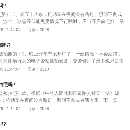
时的变道是很容易压线。不过在遇到这几种情况是不会被处罚
吗?
道路突发情况不得不道路。如果车道前方遇到自然灾害，不能通
照的：1、第五十八条：机动车在夜间没有路灯、照明不良或
不会受到处罚的。2.为避让特殊车辆通行。比如急救车，消防
、沙尘、冰雹等低能见度情况下行驶时，应当开启前照灯、示
.现场有交警指挥，现场有交警指挥的时候，应当按照交警的指
同方向行驶的后车与前车近距离行驶时，不得使用远光灯。机
 21:44:04
阅读：2098
开启雾灯和危险报警闪光灯；2、第五十九条：机动车在夜间
拱桥、人行横道或者没有交通信号灯控制的路口时，应当交替
照吗?
。机动车驶近急弯、坡道顶端等影响安全视距的路段以及超车
被拍照的：1、晚上开车忘记开灯了，一般情况下不会处罚，
时，应当减速慢行，并鸣喇叭示意；3、第六十条：机动车在
针对此项行为的电子警察抓拍设备，交警碰到了最多也只是提
者发生交通事故，妨碍交通又难以移动的，应当按照规定开启
处罚；2、当然，交通法规中有针对此项行为的处罚措施，是
 21:44:04
阅读：2223
在车后50米至100米处设置警告标志，夜间还应当同时开启示
按规定使用灯光的，处警告或者罚款20元以上200元以下罚
车灯也就是俗称的\"小灯\"或者示宽灯，车主夜间上路之前的第
拍照吗?
行车灯，向周围其他车辆示明自己车辆的车身四角，以确保安
会被拍照罚款。根据《中华人民共和国道路交通安全法》规
关一般都是灯光开关的第一挡，提醒车主，车头和车尾的两盏
条：机动车在夜间没有路灯、照明不良或者遇有雾、雨、雪、
，但却足以让周围车主看见车身四角，应在天色渐暗、阴雨或
见度情况下行驶时，应当开启前照灯、示廓灯和后位灯，但同
 21:44:04
阅读：2088
下及早亮起行车灯。
前车近距离行驶时，不得使用远光灯。机动车雾天行驶应当开
闪光灯；2、第五十九条：机动车在夜间通过急弯、坡路、拱
吗?
没有交通信号灯控制的路口时，应当交替使用远近光灯示意。