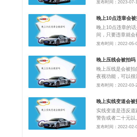
因为远光灯的高度
发布时间：2023-07-17
或被救助者提供的
压线行驶，虚线一
用：夜间直行通过
进行消除。如果情
因临时停车造成堵
需要减速并交替使
挥：在上下班高峰
何车辆在禁停网格
晚上10点违章会被
不用处理灯光；如
根据交警的手势驾
晚上10点违章的
例》规定，路口黄
间，只要违章就会
经亮起，还继续抢
电子眼也可以很清
发布时间：2022-05-07
违章的胡啊，可以上
章记录了，而且也
晚上压线会被拍吗
前“交管12123
晚上压线是会被拍
项细分业务，违法
夜视功能，可以很
航的其他业务。
误，一旦压线就要
发布时间：2022-03-21
致有以下几种。第
在交叉路口的交通
晚上实线变道会被
辆越线或者是压线
实线变道是违反道
一条非机动车道的
警告或者二十元以
及罚款200元。
发布时间：2022-02-01
压线是很常见的问