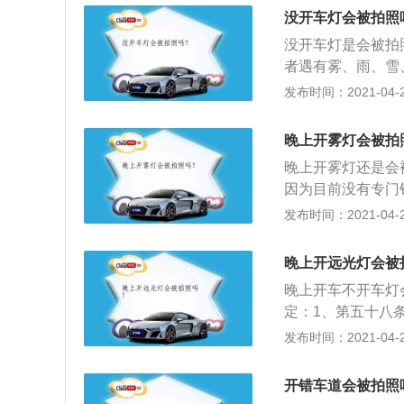
己需要的车道，临
没开车灯会被拍照
的。1.遇到前方
没开车灯是会被拍
行，不得不变道是
者遇有雾、雨、雪
车等特殊车辆。3
廓灯和后位灯，但
发布时间：2021-04-26
挥通行。
动车雾天行驶应当
通过急弯、坡路、
晚上开雾灯会被拍
使用远近光灯示意
晚上开雾灯还是会
或者遇有紧急情况
因为目前没有专门
道路上发生故障或
醒或者警告，不会
发布时间：2021-04-26
危险报警闪光灯并
按：驾驶机动车不
廓灯和后位灯。
款，记1分；3、行
晚上开远光灯会被
一件事就是先打开
晚上开车不开车灯
全车距。行车灯开
定：1、第五十八
小灯尽管亮度不大
沙尘、冰雹等低能
发布时间：2021-04-26
地下停车场等情况
方向行驶的后车与
启雾灯和危险报警
开错车道会被拍照
桥、人行横道或者