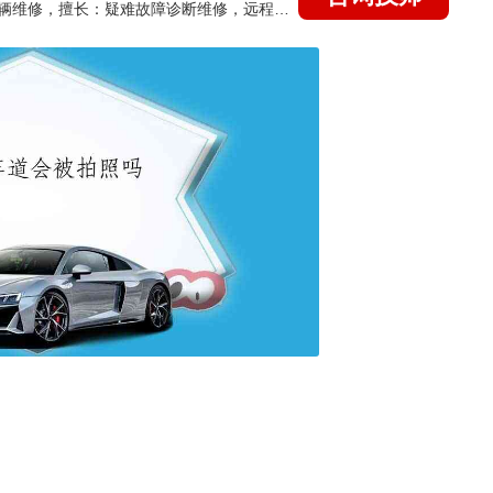
国家认证的汽车维修技师，15年德美日等各系车辆维修，擅长：疑难故障诊断维修，远程维修技术指导