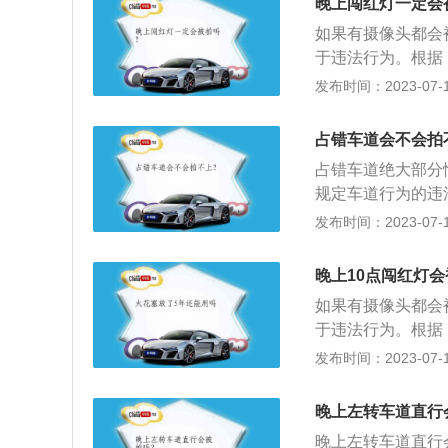
3、没有电子监控
晚上闯红灯一定会
要是有违章动作就
车。
如果有摄像头都会
片时，将拍摄到的
于违法行为。根据
信。行人、乘车人
通信号，包括交通
发布时间：2023-07-17
和国道路交通安全
和直行灯都是绿灯
非机动车驾驶人拒
该闯红灯来处罚。
意的是，只要在路
占错车道会不会拍
存在两种指示灯，
控技术拥有红外夜
占错车道绝大部分
的情况下，先看箭
下依然原形毕露。
规定车道行为的违
盘信号红灯时，可
灯的界定是：车辆
到处罚。但有些时
发布时间：2023-07-17
则按照闯红灯处罚
线的三张照片都具
道，及时发现后，
不小心越过，后轮
自己是否闯红灯，
该是选择继续向该
线时，信号灯变红
晚上10点闯红灯
闯红灯被拍了。
错车道方式如下：
绿灯闪烁的时候，
如果有摄像头都会
了解清楚前方路口
离路口较近，且当
于违法行为。根据
意听清导航的指示
不快且离路口远，
括交通信号灯、交
发布时间：2023-07-17
法实施条例》第三
是绿灯，从左转车
车辆通行，但转弯
罚。依据以下几点
晚上左转车道直行
越过停止线的车辆
灯，一种是箭头红
信号灯和人行横道
晚上左转车道直行