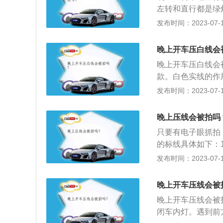
看箭头灯然后再看
通行。红灯亮时，
左转和直行都是绿
时，可以右转；遇
以通行。遇到以下
定方向行驶处罚，
发布时间：2023-07-17
灯处罚。及时刹车
殊车辆。因避让特
率就很高，通常按
过，后轮再过，电
的行为记录在案。
良、无法看清道路
号灯变红，禁止通
晚上开车压白线会
连电子警察都看不
时，适当降低车速
的时，如果有秒数
晚上开车压白线会
问题，误闯红灯，
车道，右转弯转小
近，且当时车速较
款。白色实线的作
定会闯很多的红灯
做好随时减速或停
路口远，应立即刹
灯前。不少人开车
发布时间：2023-07-17
明，或被救助者提
或侧翻。若发生侧
例》第三十八条机
单黄实线的作用是
记录进行消除。如
转动，待恢复正常
行，但转弯的车辆
只有一条车道或一
指挥：在上下班高
晚上压线会被拍吗
止线的车辆可以继
段。
需根据交警的手势
和人行横道信号灯
只要有电子眼抓拍
条例》规定，路口
红灯亮时，右转弯
的标线具体如下：
已经亮起，还继续
行。遇到以下情况
前。不少人开车压
发布时间：2023-07-17
辆。因避让特殊车
车辆越线或压线行
为记录在案。即使
条非机动车道路、
晚上开车压线会被
子警察都看不清楚
车辆越线或压线行
晚上开车压线会被
题，误闯红灯，交
没有设置实体中央
闭车内灯。遇到前
会闯很多的红灯，
许掉头的路段，也