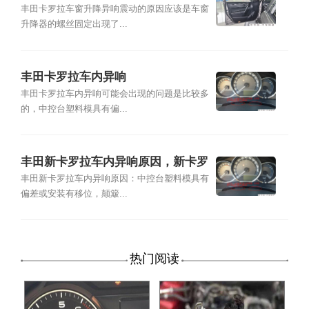
窗升降异响
丰田卡罗拉车窗升降异响震动的原因应该是车窗
升降器的螺丝固定出现了...
丰田卡罗拉车内异响
丰田卡罗拉车内异响可能会出现的问题是比较多
的，中控台塑料模具有偏...
丰田新卡罗拉车内异响原因，新卡罗
拉车内异响解决
丰田新卡罗拉车内异响原因：中控台塑料模具有
偏差或安装有移位，颠簸...
热门阅读