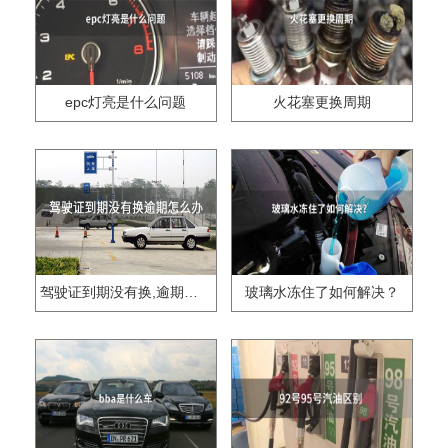
epc灯亮是什么问题
火花塞更换周期
驾驶证到期没有换,逾期怎么办??
玻璃水冻住了如何解决？