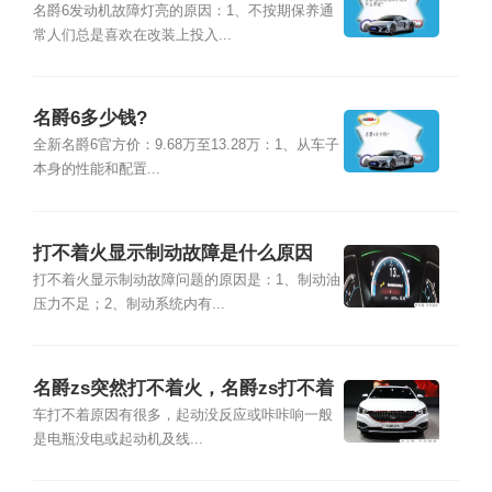
名爵6发动机故障灯亮的原因：1、不按期保养通
常人们总是喜欢在改装上投入...
名爵6多少钱?
全新名爵6官方价：9.68万至13.28万：1、从车子
本身的性能和配置...
打不着火显示制动故障是什么原因
打不着火显示制动故障问题的原因是：1、制动油
压力不足；2、制动系统内有...
名爵zs突然打不着火，名爵zs打不着
火怎么办
车打不着原因有很多，起动没反应或咔咔响一般
是电瓶没电或起动机及线...