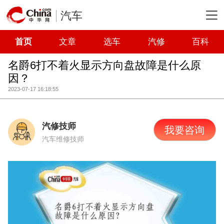
汽车
首页
文章
选车
汽修
百科
名爵6打不着火显示方向盘故障是什么原
因？
2023-07-17 16:18:55
汽修技师
我要咨询
汽车维修技师