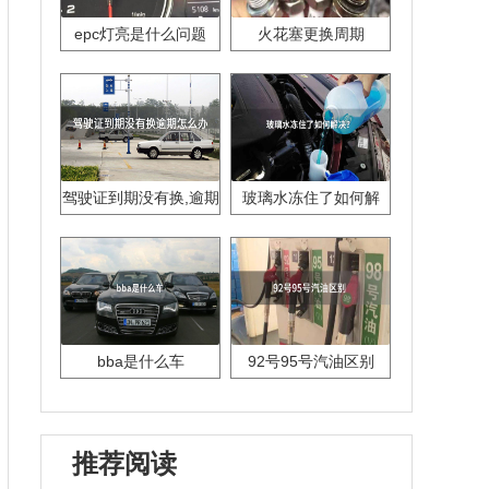
epc灯亮是什么问题
火花塞更换周期
驾驶证到期没有换,逾期
玻璃水冻住了如何解
怎么办??
决？
bba是什么车
92号95号汽油区别
推荐阅读