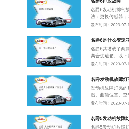
的燃料一般都有标
名爵6排放故障
组。以2021款Pr
型的机油。如果车
名爵6发动机排气
33kw，最大扭矩
油。4、进气系统
法：更换传感器；
00到4000转每
机积碳等。需要清
机油质量不好；解
发布时间：2023-07-17
制电磁阀、EGR
解决方法：清洗三
6、发动机的控制
方法：更换火花塞
名爵6是什么变速
里程过长，火花塞
通常人们总是喜欢
化的车辆机械，给
名爵6共搭载了两款
业汽车维修经营者
工作正常。可能是
离合变速箱。以下
十左右。可见发动
一个挡，在实际操
发布时间：2023-07-17
变质。不同等级的
经济角度来讲六速
后，性能就会变化
有，也就是超速，
应该结合使用条件
名爵发动机故障灯
时刻刻都在省油，
之间为好。机油从
发动机故障灯亮的
以确保，总传动数
清器中。如滤清器
温、曲轴位置、空
且还能够使换挡更
从旁通阀通过，仍
良或信号中断时，
发布时间：2023-07-17
合变速箱的结构与
剧。因此机油滤芯
机故障灯亮。油质
合器和一套换挡控
主要由空气滤芯和
发动机的磨损，导
合器是控制偶数挡
名爵5发动机故障
芯，可使用的方法
积碳或爆震，被氧
为纸质，所以吹的
名爵5发动机故障