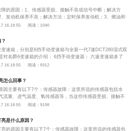
签。制造商一般会推荐车主应该使用哪种标号的燃油和哪种类
o1.5T自动Trophy豪华版为例最大马力为181马力，最大功率为1
主不按要求添加，会报警很久。建议车主去正规的加油站加
故障的原因：1、传感器受损、接触不良或信号中断；解决方
为285牛米，最大功率转速为5600转每分钟，最大扭矩转速为15
的电子元件故障，比如氧传感器、碳罐电磁阀、节气门、发动
2、发动机保养不良；解决方法：定时保养发动机；3、燃油和
分钟。（数据来源于有驾官网）
除积碳。5、检查气缸的压力、进排气门的间隙、燃油蒸气控
决方法：到正规的加油站添加燃油；4、混合气燃烧不充分；
 16:18:55
阅读：1040
阀缸体工作情况、进气歧管是否漏气等。更换漏气的进气歧管。
元催化器和氧传感器；5、火花塞故障、点火线圈故障。解决
程序需要进行更新或者调试。这是正常的现象。7、发动机行驶
或点火线圈。名爵6发动机故障灯亮的原因：1、不按期保养。
箱？
工作特性减弱，需要更换火花塞。8、车辆机械老化，更换老
在改装上投入很多，但却容易忽视按期给发动机做保养。据专
车辆进行保养。9、也有可能是假故障。报告了故障代码，但
变速箱，分别是6挡手动变速箱与全新一代7速DCT280湿式双
介绍，车辆因发动机保养不良造成的故障占总故障的百分之五
超出电脑控制范围的操作导致电脑反馈的故障码。
是对名爵6变速箱的介绍： 6挡手动变速器： 六速变速箱多了
机保养对延长车辆使用寿命能起到至关重要的作用；2、机油
作中会比较的麻烦，可是这样却可以使车有较低的耗油量，从
 16:18:55
阅读：9312
润滑油在使用过程中油质都会发生变化。车辆行驶一定里程之
手动还是比较好。六速手动多出来的那一档，传统手动挡没
，可能会给发动机带来种种问题。为了避免这些故障的发生，
可以让车子在高速行驶的时候，仍然有较低的耗油量，车子时
，定期给汽车换机油，并使油量适中，一般以机油标尺上下限
亮怎么回事？
十分的经济划算，同时当变速箱的档位数比较多的时候，就可
机油滤芯的细孔通过时，把油中的固体颗粒和黏稠物积存在滤
原因主要有以下7个：传感器故障：这里所说的传感器包括水
不变，每个齿轮的转动比设定的更加贴近。调挡更加的及时而
堵塞，机油不能顺畅通过滤芯时，会胀破滤芯或打开安全阀，
气流量、进气温度、氧传感器等，当这些传感器受损、接触不
加的顺畅，换挡的时候异物感较小。 7速双离合变速箱： 双离
把脏物带回润滑部位，促使发动机磨损加快，内部的污染加
汽车的ECU就不能准确获得发动机的数据，此时就会引起发动
 16:18:55
阅读：9198
手动变速箱差不多，这种变速箱只是比手动变速箱多了一套离
的定期更换同样重要；3、空气滤芯堵塞。发动机的进气系统
问题：如果没有按照厂家要求添加燃油和机油，有可能会造成
制机构。双离合变速箱的一套离合器是控制奇数挡，另一套离
进气道两部分组成。根据不同的使用情况，要定期清洁空气滤
致故障灯亮。混合气燃烧不良：混合气燃烧不良会导致发动机
，双离合变速箱的换挡速度很快。
灯亮是什么原因？
有高压空气由里向外吹，把滤芯中的灰尘吹出。由于空气滤芯
传感器监测到并报告给ECU后，亮起故障灯以示警告。火花塞
时候要注意空气的压力不能过高，以免损坏滤芯。空气滤芯一
灯亮的原因主要有以下7个：传感器故障：这里所说的传感器包