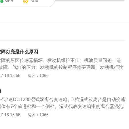
微信
微博
故障灯亮是什么原因
故障的原因传感器损坏、发动机维护不佳、机油质量问题、进
故障、气缸的压力、发动机的控制程序需要更新、发动机行驶
械老化还有一种是假故障的可能。以下是具体原因及解决办
 16:18:55
阅读：1060
坏：包括水温、曲轴位置、空气流量、进气温度、氧传感器
损坏、接触不良或信号中断时，汽车的ECU无法准确获取发动
箱
致发动机故障灯亮起。需要去4s维修店找专业维修人员检查人
代7速DCT280湿式双离合变速箱。7档湿式双离合是自动变速
，然后进行维修。2、发动机维护不佳：发动机维护不当是发
档位有7个前进档和一个倒档。湿式代表变速箱中的离合器浸泡
原因。所有车辆都有一定的保养周期。如果车主不按期保养，
，靠变速箱油来散热。双离合为有两组离合器分别由电子控制
 16:18:55
阅读：1063
习惯，会增加发动机运转的负担。建议车主保持良好的驾驶习
，而两组离合器分别对应两组行星齿轮，这样传动轴也相应复
期保养。3、机油质量问题：包括油性燃料和机油，汽车加注
，中心的实心传动轴负责一组齿轮，而空心传动轴负责另一