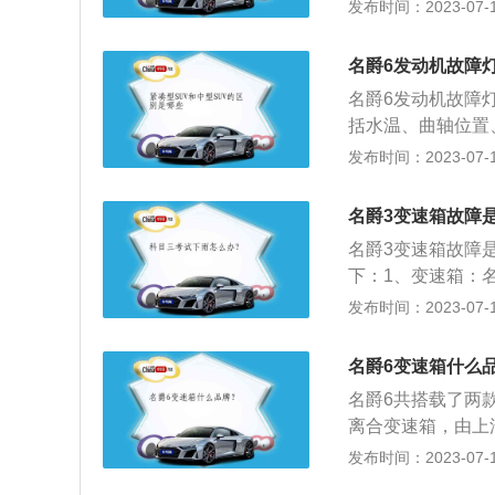
的情况下一定不要
械老化；4、水温
发布时间：2023-07-17
⻋，直接按⼀下启
或信号中断。汽车
电后会开启⾃检功
态；2、检查汽车
名爵6发动机故障
有熄灭，则请尽快
有无爆震情况；4
名爵6发动机故障
获得故障信息，进
括水温、曲轴位置
触不良或信号中断
发布时间：2023-07-17
发动机故障灯亮。
造成发动机的磨损
名爵3变速箱故障
动机积碳或爆震，
名爵3变速箱故障
花塞故障、点火线
下：1、变速箱：
不良。增压问题：
速器。2、故障表
发布时间：2023-07-17
最常见的是涡轮增
速箱的资料如下：
降、金属异响、排
矩，并能固定或分
题，就有可能导致
名爵6变速箱什么
由变速传动机构和
芯如果不干净，没
名爵6共搭载了两款
无级式和综合式变
导致发动机故障灯
离合变速箱，由上汽
能。
出现排气问题的原
全新一代1.5T-
发布时间：2023-07-17
润滑油添加剂、三
顺。以下是关于名爵6