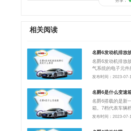
分享：
相关阅读
名爵6发动机排放
名爵6发动机排放
气系统的电子元件
里程过长、车辆机
发布时间：2023-07-17
法：1、传感器损
等。当这些传感器
名爵6是什么变速
机的数据，就会导
名爵6搭载的是新一
具体故障的传感器
箱。7档代表车辆
动机故障的最常见
在自动变速箱油中
发布时间：2023-07-17
再加上不良的驾驶
并由液压系统推动
惯并且给发动机定
杂的被分为两部分