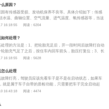
：如果汽车电子防盗系统出现故障，或者防盗控制器与发动机
m，符合国6排放标准，整车呈强劲运动轿跑姿态，配合经典溜背造
什么原因？
，防盗系统也会导致发动机不能正常工作，同时发动机故障灯
第一款采用上汽“蓝芯”2.0MEGA-Tech动力总成的车型。最大
灯亮，可以按照以下步骤处理： ⾸先关注发动机运转是否正
原因有传感器受损、发动机保养不良等。具体介绍如下：传感
扭矩285Nm，百公里油耗仅需6.2L。2、第三代名爵6使用12.3
、冒⿊烟等问题，若有则尽量不要再启动。特别说明，亮红灯
括水温、曲轴位置、空气流量、进气温度、氧传感器等，当这
表、具备多种仪表主题可显示仪表/大屏双屏互动、AR-Drivi
再启动。如果发动机可以启动，熄⽕5-10分钟之后，不要踩刹
触不良或信号中断时，汽车的ECU就不能准确获得发动机的数
 16:18:55
阅读：6204
导航/车辆状态/音乐等信息。同时搭配高清触控互联大屏，手机
动键，或不踩离合器只旋转⻋钥匙半圈到on的位置，汽⻋在通
发动机故障灯亮。发动机保养不良：发动机保养不良是引起发
实现互联在线导航、互联娱乐、蓝牙电话/音乐等功能。在智能
能，待5-10秒后观察仪表盘上故障灯是否熄灭。如果故障灯没
见的原因。车辆都有一定的保养周期，如果车主不按期保养，
钥匙进入系统、一键启动系统、电子排挡、Auto-Hold自动驻
亮如何处理？
⾄服务站查找原因。服务站通过便携式诊断仪可读取故障码，
习惯，那么就会加重发动机运行的负担。油质问题：油质包括
能电子驻车系统等高科技配置。
亮处理的方法是：1、把轮胎充足后，开一段时间后故障灯自动
行有针对性的修复。
加注的燃油一般都有标号，厂家一般都会推荐车主使用哪种标
个轮胎充气足了之后，按住车内回车箭头，胎压灯复位；3、长
型的机油，如果车主没有按要求添加，长期下去就会报警。
除按钮即可。名爵6是一款紧凑型5门5座掀背车，其车身尺寸
 16:18:55
阅读：5628
1848mm、高1466mm，轴距为2715mm，名爵6搭载了1.5l
挡手动变速箱，最大功率是133千瓦，最大扭矩是285牛米。
亮怎么处理
瓶故障灯亮，驾驶员应该先看车子是不是在启动状态，如果车
，就是属于车子自带的质检功能，只需要把车子完全启动起
灭。其次是在电瓶电量亏损的时候也会出现故障灯亮起的情
 16:43:18
阅读：4474
车子电瓶的传感器问题，需要及时清理。电瓶故障灯的作用灯
一系列不正常的电瓶故障后，车辆自检系统给于提示的一种方
么
起的因素有：1，电瓶电量低，或者充电不良。2，线路故障。