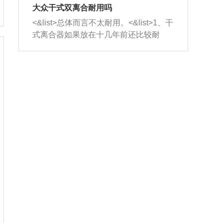
室，最后形成废气排出，就可以让三元
无法制作，需要将车辆送到修理厂或4s
造成烧机油。<&list>3、机油粘度。使用
大众干式双离合耐用吗
催化器得到清洗，排气管堵塞的情况就
店；<&list>2.车辆半轴套管防尘罩破
机油粘度过小的话，同样会有烧机油现
<&list>总体而言不太耐用。<&list>1、干
能够得到解决。
裂，破裂后会出现漏油现象，使半轴磨
象，机油粘度过小具有很好的流动性，
式离合器如果放在十几年前还比较耐
损严重，磨损的半轴容易损坏，产生异
容易窜入到气缸内，参与燃烧。<&list>
用，但是由于现在的汽车发动机动力输
响；<&list>3.稳定器的转向胶套和球头
4、机油量。机油量过多，机油压力过
出越来越高，使得干式离合器散热不足
老化，一般是使用时间过长造成的。解
大，会将部分机油压入气缸内，也会出
的缺陷也逐渐暴露出来。<&list>2、由于
决方法是更换新的质量好的转向橡胶套
现烧机油。<&list>5、机油滤清器堵塞：
干式双离合的工作环境暴露在空气中，
和球头。
会导致进气不畅，使进气压力下降，形
而离合器的散热也是通离合器罩上面的
成负压，使机油在负压的情况下吸入燃
几个小孔来进行散热。但是在行驶过程
烧室引起烧机油。<&list>6、正时齿轮或
中变速箱需要换挡，就不得不使得离合
链条磨损：正时齿轮或链条的磨损会引
器频繁工作。<&list>3、长时间的低速行
起气阀和曲轴的正时不同步。由于轮齿
驶以及过于频繁的启停，导致离合器的
或链条磨损产生的过量侧隙，使得发动
温度不断升高，而低速行驶时空气流动
机的调节无法实现：前一圈的正时和下
效率不高，无法将离合器中的热量有效
一圈可能就不一样。当气阀和活塞的运
的带走，导致离合器内部的温度不断升
动不同步时，会造成过大的机油消耗。
高，加速离合器的磨损。
解决方法：更换正时齿轮或链条。<&list
>7、内垫圈、进风口破裂：新的发动机
设计中，经常采用各种由金属和其他材