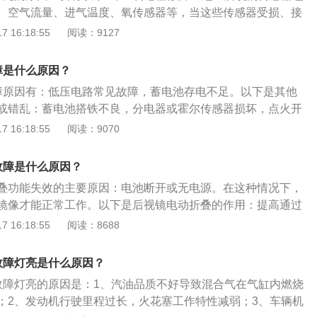
障、燃油泵故障、油路堵塞等都会引起发动机混合气燃烧不
应更换新的，清洗周期可以由日常驾驶区域的空气质量而定。
、空气流量、进气温度、氧传感器等，当这些传感器受损、接
气增压管路、涡轮增压器也会导致发动机故障灯点亮。其中最
时，汽车的ECU就不能准确获得发动机的数据，此时就会引起
 16:18:55
阅读：9127
器损坏，同时车辆还会出现漏油、机油消耗量大、动力下降、
油质问题：如果没有按照厂家要求添加燃油和机油，有可能会
冒蓝烟或黑烟等症状。进气问题：如果汽车进气出现问题，就
，导致故障灯亮。混合气燃烧不良：混合气燃烧不良会导致发
管路堵塞，严重的话就会引起发动机故障灯亮。空气滤芯如果
障是什么原因？
被氧传感器监测到并报告给ECU后，亮起故障灯以示警告。火
清理，会导致进气出现问题。排气问题：排气故障也会导致发
障原因有：低压电路常见故障，蓄电池存电不足。以下是其他
圈故障、燃油泵故障、油路堵塞等都会引起发动机混合气燃烧
氧传感器、三元催化器、排气凸轮轴及轴瓦故障，都是出现排
或错乱：蓄电池搭铁不良，分电器或霍尔传感器损坏，点火开
进气增压管路、涡轮增压器也会导致发动机故障灯点亮。其中
中三元催化剂最常见。使用含铅汽油、使用含铅或硅的润滑油
，晶体管点火控制单元损坏或接线不良，低压电路故障的诊断
 16:18:55
阅读：9070
压器损坏，同时车辆还会出现漏油、机油消耗量大、动力下
被磕碰、发动机供油系统故障都容易引起三元催化器故障。防
表或电压表逐线检查来排除故障点。高压电路常见的故障：高
气管冒蓝烟或黑烟等症状。进气问题：如果汽车进气出现问
汽车电子防盗系统出现故障，或者防盗控制器与发动机电子控
分电器盖破裂击穿，分电器分火头烧蚀破裂击穿，火花塞电极
发动机管路堵塞，严重的话就会引起发动机故障灯亮。空气滤
故障是什么原因？
系统也会导致发动机不能正常工作，同时发动机故障灯点亮。
火花塞积炭过多，火花塞绝缘体损坏，点火线圈损坏或接线脱
有定期清理，会导致进气出现问题。排气问题：排气故障也会
可以按照以下步骤处理： ⾸先关注发动机运转是否正常，是否
叠功能失效的主要原因：电池断开或无电源。在这种情况下，
亮。后氧传感器、三元催化器、排气凸轮轴及轴瓦故障，都是
等问题，若有则尽量不要再启动。特别说明，亮红灯的情况下
镜像才能正常工作。以下是后视镜电动折叠的作用：提高通过
因，其中三元催化剂最常见。使用含铅汽油、使用含铅或硅的
如果发动机可以启动，熄⽕5-10分钟之后，不要踩刹⻋，直接
汽车上安装的最宽的部件，在摩擦的情况下最容易受到冲击。
 16:18:55
阅读：8688
元催化被磕碰、发动机供油系统故障都容易引起三元催化器故
不踩离合器只旋转⻋钥匙半圈到on的位置，汽⻋在通电后会开
免磨损，后视镜需要有折叠功能。具有折叠功能的后视镜，在
：如果汽车电子防盗系统出现故障，或者防盗控制器与发动机
-10秒后观察仪表盘上故障灯是否熄灭。如果故障灯没有熄灭，
以缩小，提高汽车的通过能力。避免刮擦：可减少车位有效避
故障灯亮是什么原因？
，防盗系统也会导致发动机不能正常工作，同时发动机故障灯
查找原因。服务站通过便携式诊断仪可读取故障码，获得故障
情况下，后视镜折叠按钮位于驾驶员侧门的电动开启和关闭区
灯亮，可以按照以下步骤处理： ⾸先关注发动机运转是否正
故障灯亮的原因是：1、汽油品质不好导致混合气在气缸内燃烧
性的修复。
如换挡基地区域。
、冒⿊烟等问题，若有则尽量不要再启动。特别说明，亮红灯
；2、发动机行驶里程过长，火花塞工作特性减弱；3、车辆机