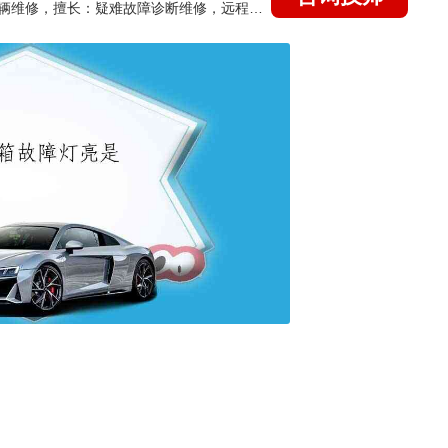
国家认证的汽车维修技师，15年德美日等各系车辆维修，擅长：疑难故障诊断维修，远程维修技术指导