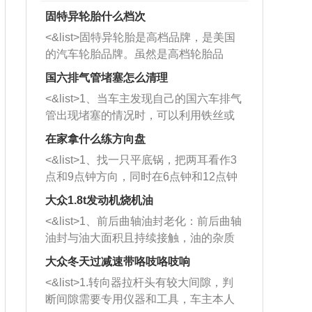
固特异轮胎什么档次
<&list>固特异轮胎是高档品牌，是美国
的汽车轮胎品牌。虽然是高档轮胎品
牌，但是中高低端的轮胎都有生产，这
国六排气管堵塞怎么清理
也是为了更好的开拓市场。
<&list>1、当车主发现自己的国六车排气
管出现堵塞的情况时，可以利用铁丝或
者是细棍，直接将杂物给取出来，如果
在家拿什么练方向盘
堵塞情况比较严重，也可以采取应急措
<&list>1、找一只平底锅，把两耳看作3
施。 <&list>2、直接利用木棍将所有的
点和9点钟方向，同时在6点钟和12点钟
杂物推到排气管里面的位置处，然后将
方向做一个标记。 <&list>2、双手握住
三元催化器拆解开，就可以将堵塞的东
大众1.8t发动机烧机油
平底锅两耳，然后往左打半圈、一圈、
西取出来。但如果是因为积碳过多引起
<&list>1、前后曲轴油封老化：前后曲轴
一圈半的练习，往右同样也要打相同的
的堵塞，就需要将三元催化器泡在草酸
油封与油大面积且持续接触，油的杂质
圈数。 <&list>3、最后强调要反复练
中进行清洗。 <&list>3、也可以利用清
和发动机内持续温度变化使其密封效果
习，这样就可以形成肌肉记忆，在真实
大众冬天过减速带咯吱咯吱响
洗剂对堵塞的情况得到解决，将清洗剂
逐渐减弱，导致渗油或漏油。<&list>2、
驾驶车辆时，不需要记忆也能打好方
放在燃油箱中，与燃油混合后，车辆启
<&list>1.转向器拉杆头有较大间隙，判
活塞间隙过大：积碳会使活塞环与缸体
向。
动时，就可以和汽油一起进入到燃烧
断间隙需要专用仪器和工具，车主本人
的间隙扩大，导致机油流入燃烧室中，