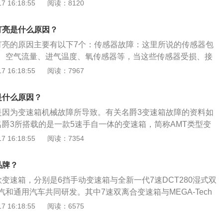
再启动。如果发动机可以启动，熄⽕5-10分钟之后，不要踩刹
、曲轴位置、空气流量、进气温度、氧传感器受损、接触不良
 16:18:55
阅读：8120
动键，或不踩离合器只旋转⻋钥匙半圈到on的位置，汽⻋在通
发动机故障灯亮的解决方法是：1、及时检查汽车发动机的状
能，待5-10秒后观察仪表盘上故障灯是否熄灭。如果故障灯没
的传感器、气流量传感器、火花塞零部件的状态；3、检查汽车
灯亮是什么原因？
⾄服务站查找原因。服务站通过便携式诊断仪可读取故障码，
、检查点火线圈有无故障。
灯亮的原因主要有以下7个：传感器故障：这里所说的传感器包
行有针对性的修复。
、空气流量、进气温度、氧传感器等，当这些传感器受损、接
时，汽车的ECU就不能准确获得发动机的数据，此时就会引起
 16:18:55
阅读：7967
油质问题：如果没有按照厂家要求添加燃油和机油，有可能会
，导致故障灯亮。混合气燃烧不良：混合气燃烧不良会导致发
是什么原因？
被氧传感器监测到并报告给ECU后，亮起故障灯以示警告。火
是因为变速箱机械故障所导致。有关名爵3变速箱故障的资料如
圈故障、燃油泵故障、油路堵塞等都会引起发动机混合气燃烧
名爵3所搭载的是一款5速手自一体的变速箱，简称AMT类型变
进气增压管路、涡轮增压器也会导致发动机故障灯点亮。其中
现：掉档，跳空挡，偶尔挂不上档位，没有高速档等。有关变
 16:18:55
阅读：7354
压器损坏，同时车辆还会出现漏油、机油消耗量大、动力下
1、变速箱：别称变速器，是用来改变来自发动机的转速和转
气管冒蓝烟或黑烟等症状。进气问题：如果汽车进气出现问
档改变输出轴和输入轴传动比的汽车配件。2、作用：变速箱
发动机管路堵塞，严重的话就会引起发动机故障灯亮。空气滤
品牌？
操纵机构组成，有些汽车还有动力输出机构，可分为有级式、
有定期清理，会导致进气出现问题。排气问题：排气故障也会
变速箱，分别是6挡手动变速箱与全新一代7速DCT280湿式双
速器，具有实现倒车行驶、中断动力传递、改变传动比等功
亮。后氧传感器、三元催化器、排气凸轮轴及轴瓦故障，都是
和通用汽车共同研发。其中7速双离合变速箱与MEGA-Tech
因，其中三元催化剂最常见。使用含铅汽油、使用含铅或硅的
PRO发动机合称黄金动力组合，换挡更快、更高效，驾驶感更平
 16:18:55
阅读：6575
元催化被磕碰、发动机供油系统故障都容易引起三元催化器故
的介绍：1、名爵6长/宽/高(mm)分别为4704*1848*1466，