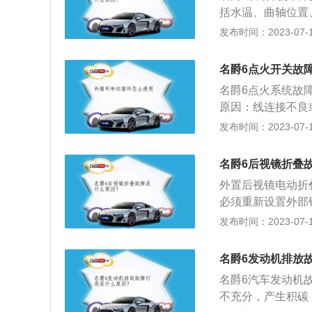
故障、点火线圈故
般在清洗3次后就
括水温、曲轴位置
良。增压问题：进
触不良或信号中断
发布时间：2023-07-17
常见的是涡轮增压
发动机故障灯亮。
金属异响、排气管
造成发动机的磨损
有可能导致发动机
名爵6点火开关故
动机积碳或爆震，
不干净，没有定期
名爵6点火系统故
花塞故障、点火线
动机故障灯亮。后
原因：线连接不良
不良。增压问题：
气问题的原因，其
关损坏或接线不良
发布时间：2023-07-17
最常见的是涡轮增
添加剂、三元催化
方法大多采用电流
降、金属异响、排
盗系统故障：如果
压线脱落或漏电，
题，就有可能导致
名爵6后视镜折叠
制器不匹配，防盗
间隙过大或过小，
芯如果不干净，没
发动机故障灯亮，
外置后视镜电动折
落。
导致发动机故障灯
存在抖动、冒⿊烟
必须重新设置外部
出现排气问题的原
一定不要再启动。
能力：后视镜作为
发布时间：2023-07-17
润滑油添加剂、三
按⼀下启动键，或
为了最大限度地避
障。防盗系统故障
启⾃检功能，待5
通过狭窄道路时可
名爵6发动机排放
电子控制器不匹配
则请尽快⾄服务站
免刮擦。在大多数
点亮。发动机故障
名爵6汽车发动机
信息，进行有针对
域，但也有例外，
常，是否存在抖动
不充分，产生积碳