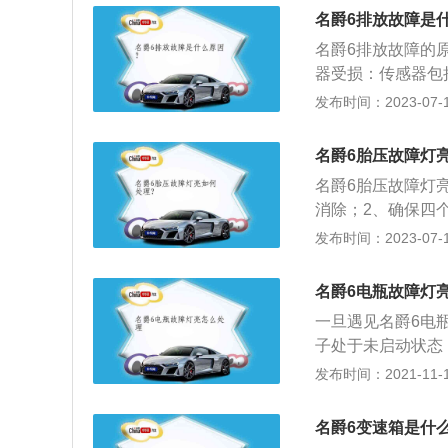
障。防盗系统故障
轴距：2715m
名爵6排放故障是
电子控制器不匹配
型和掀背尾门。作为
点亮。发动机故障
名爵6排放故障的
功率135kW，最大
常，是否存在抖动
器受损：传感器包
英寸交互式全虚拟仪
的情况下一定不要
些传感器受损，接
发布时间：2023-07-17
ng实景导航、3D
⻋，直接按⼀下启
据，此时就会引起
与车机双屏互联可
电后会开启⾃检功
动机故障亮起最常
舒适方面采用智能无
名爵6胎压故障灯
有熄灭，则请尽快
再加之不良的驾驶
车功能、EPB智
名爵6胎压故障灯
获得故障信息，进
燃油和机油，汽车
消除；2、确保四
号的燃油，哪种类
按中控台的胎压消
发布时间：2023-07-17
是：长4704mm、宽
涡轮增压发动机和6
名爵6电瓶故障灯
一旦遇见名爵6电
子处于未启动状态
来，其他灯就会熄
发布时间：2021-11-10
况。最后还要考虑
主要是当车子遇到
名爵6变速箱是什
式。一般故障灯亮