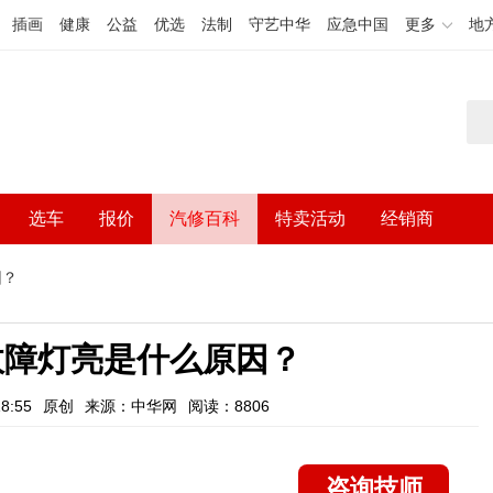
插画
健康
公益
优选
法制
守艺中华
应急中国
更多
地
选车
报价
汽修百科
特卖活动
经销商
因？
故障灯亮是什么原因？
8:55
原创
来源：中华网
阅读：8806
咨询技师