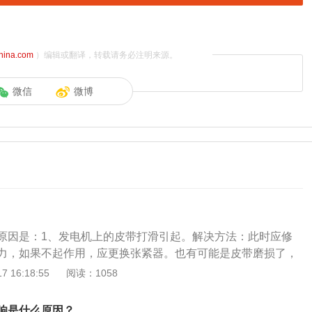
china.com
）编辑或翻译，转载请务必注明来源。
微信
微博
原因是：1、发电机上的皮带打滑引起。解决方法：此时应修
力，如果不起作用，应更换张紧器。也有可能是皮带磨损了，
。2、皮带老化。解决方法：这时候更换皮带就可以了。3、皮
 16:18:55
阅读：1058
或皮带和皮带轮之间的沙粒引起的。解决方法：检查所有皮带
物，如有及时清理。4、发动机皮带的异常噪音，倒水是为了
响是什么原因？