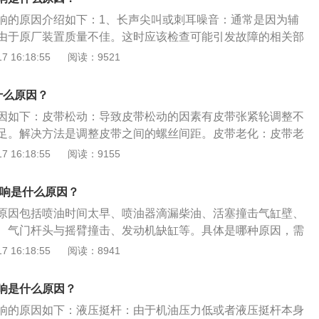
际上提高了皮带的粘度。但是水干了之后，皮带就会恢复原
响的原因介绍如下：1、长声尖叫或刺耳噪音：通常是因为辅
的方法：1、正时皮带的更换根据不同车型，建议的公里数也
由于原厂装置质量不佳。这时应该检查可能引发故障的相关部
厂家规定是6W公里更换正时皮带，其他的车型例如大众的捷
轮的表面是否有脏物存在。2、嘶嘶声、嘎嘎声、咆哮声或鸣
 16:18:55
阅读：9521
，雪铁龙的爱丽舍等车型厂家的规定大多数也在8W12W公里
嘶嘶声或嘎嘎声并且随着引擎转速的提高而增大，通常意味着
证书上会有针对车型的保养建议。正时皮带如果不换，则有可
承缺油。借助听诊器，可以进一步查听这些噪音。然后卸掉传
直接罢工，严重的会导致气门损坏或活塞损坏，维修成本便宜
什么原因？
疑是有故障存在的部件，更换轴承或更换相对应部件。
的甚至高达几千元甚至万元，更主要的是如果高速行驶中发动
因如下：皮带松动：导致皮带松动的因素有皮带张紧轮调整不
其危险的。3、建议按照厂家的规定里程更换发动机正时皮
足。解决方法是调整皮带之间的螺丝间距。皮带老化：皮带老
长时间使用过程中逐渐硬化、失去弹性，与皮带轮之间的摩擦
 16:18:55
阅读：9155
是用润滑油反复擦洗皮带，使皮带更加有张力。皮带过于老
异响，太紧又增加了皮带传动阻力并造成带动的发电机、水泵
异响是什么原因？
磨损。解决方法是更换新的皮带。
原因包括喷油时间太早、喷油器滴漏柴油、活塞撞击⽓缸壁、
、⽓⻔杆头与摇臂撞击、发动机缺缸等。具体是哪种原因，需
情况来确定，具体如下：发动机⼯作粗暴引起的异响，俗称“敲
 16:18:55
阅读：8941
速运转时声⾳强，在距发动机⼗⼏⽶远处听得⽐较真切，同时伴
动机着⽕后，运转不平稳，冷却⽔消耗较快。这种异响是由喷
响是什么原因？
，应当重新调整供油提前⻆。发动机异响有⼀定规律，有时敲
响的原因如下：液压挺杆：由于机油压力低或者液压挺杆本身
时伴随着发动机转速不稳定及间断排放⿊烟等现象。这种不均