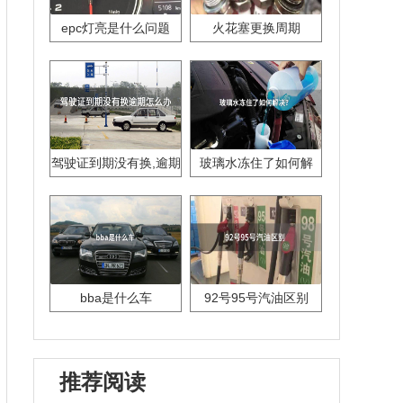
epc灯亮是什么问题
火花塞更换周期
驾驶证到期没有换,逾期
玻璃水冻住了如何解
怎么办??
决？
bba是什么车
92号95号汽油区别
推荐阅读