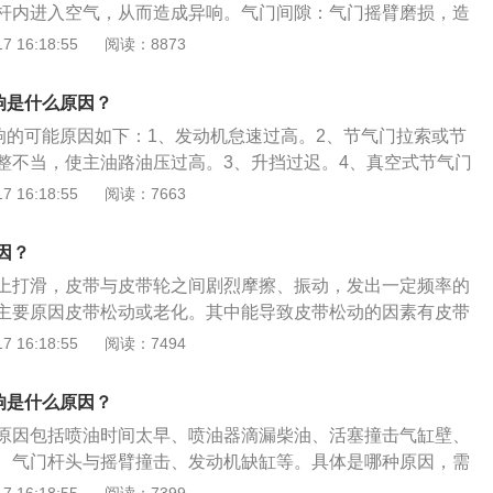
杆内进入空气，从而造成异响。气门间隙：气门摇臂磨损，造
油器滴漏柴油引起的，当出现这种现象时，应对喷油器进⾏保
节气门脏：油泥、积炭的不断堆积导致的节气门过脏。碳罐电
 16:18:55
阅读：8873
空咚”、“空咚”的敲击声，在发动机低速运转或转速突然变化时特
个是正常声音，可以继续使用，如果声音过大，建议去4S店检
烧机油的现象。这种异响声是由于活塞与⽓缸壁间隙过⼤，当
器：冷车启动后半分钟内有异响，之后就没有，这一般是三元
了活塞对⽓缸壁的撞击⽽引起的。消除的办法是换⽓缸套或活
响是什么原因？
发出的声响。
⻓部位都能听到似⼩锤轻轻敲击铁砧的“当当”响声，当发动机转
异响的可能原因如下：1、发动机怠速过高。2、节气门拉索或节
更明显。这是因为活塞环侧间隙太⼤引起的，应更换活塞环，
整不当，使主油路油压过高。3、升挡过迟。4、真空式节气门
。 ⽓缸罩盖周围发出“咯嗒”、“咯嗒”的敲击声热机时声⾳⼩，
或松脱。5、主油路调压阀有故障，使主油路油压过高。6、减
 16:18:55
阅读：7663
速停⽌供油时声⾳不消失。主要原因是⽓⻔间隙太⼤，造成⽓
能起减振作用。7、单向阀钢球漏装，换挡执行元件（离合器
，应调整⽓⻔间隙。汽车排出的废气气流有明显的间歇，同时
快。8、换挡执行元件打滑。9、油压电磁阀不工作。10、电脑
因？
能够清晰地听到发动机异响。这是由于发动机缺缸引起的异
上打滑，皮带与皮带轮之间剧烈摩擦、振动，发出一定频率的
主要原因皮带松动或老化。其中能导致皮带松动的因素有皮带
张紧轮弹力不足。以下是皮带的扩展资料：1、解决方法：调
 16:18:55
阅读：7494
紧力，如果没有效果则更换张紧轮。皮带老化主要是指皮带在
逐渐硬化、失去弹性，与皮带轮之间的摩擦力降低。这种情况
响是什么原因？
、调节：皮带太松打滑异响，太紧又增加了皮带传动阻力并造
原因包括喷油时间太早、喷油器滴漏柴油、活塞撞击⽓缸壁、
水泵和空调的轴承过早磨损。调整合适的发电机皮带紧张度是
、⽓⻔杆头与摇臂撞击、发动机缺缸等。具体是哪种原因，需
情况来确定，具体如下：发动机⼯作粗暴引起的异响，俗称“敲