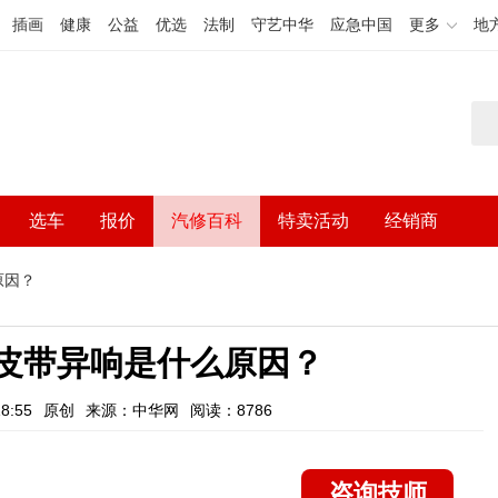
插画
健康
公益
优选
法制
守艺中华
应急中国
更多
地
选车
报价
汽修百科
特卖活动
经销商
原因？
机皮带异响是什么原因？
8:55
原创
来源：中华网
阅读：8786
咨询技师