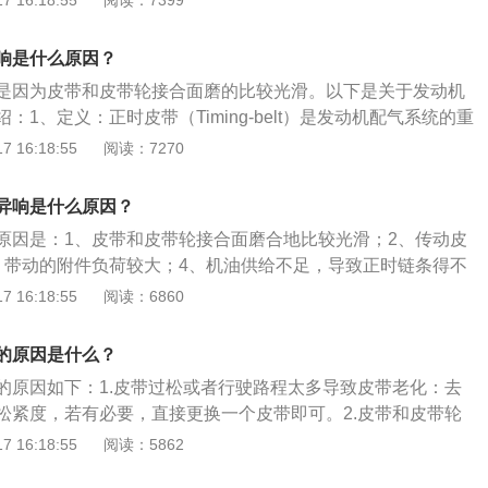
 16:18:55
阅读：7399
速运转时声⾳强，在距发动机⼗⼏⽶远处听得⽐较真切，同时伴
动机着⽕后，运转不平稳，冷却⽔消耗较快。这种异响是由喷
响是什么原因？
，应当重新调整供油提前⻆。发动机异响有⼀定规律，有时敲
是因为皮带和皮带轮接合面磨的比较光滑。以下是关于发动机
时伴随着发动机转速不稳定及间断排放⿊烟等现象。这种不均
：1、定义：正时皮带（Timing-belt）是发动机配气系统的重
油器滴漏柴油引起的，当出现这种现象时，应对喷油器进⾏保
与曲轴的连接并配合一定的传动比来保证进、排气时间的准
 16:18:55
阅读：7270
空咚”、“空咚”的敲击声，在发动机低速运转或转速突然变化时特
时皮带的作用是承上启下。上部连接是发动机缸盖的正时轮、
烧机油的现象。这种异响声是由于活塞与⽓缸壁间隙过⼤，当
时轮；正时轮连接的是凸轮轴，这个凸轮轴上有凸轮，接触点
了活塞对⽓缸壁的撞击⽽引起的。消除的办法是换⽓缸套或活
异响是什么原因？
过正时皮带带来的动力产生压力，起到顶起的作用。
⻓部位都能听到似⼩锤轻轻敲击铁砧的“当当”响声，当发动机转
原因是：1、皮带和皮带轮接合面磨合地比较光滑；2、传动皮
更明显。这是因为活塞环侧间隙太⼤引起的，应更换活塞环，
、带动的附件负荷较大；4、机油供给不足，导致正时链条得不
。 ⽓缸罩盖周围发出“咯嗒”、“咯嗒”的敲击声热机时声⾳⼩，
过度磨损导致皮带表面的摩擦系数较低；6、皮带轮表面沾有污
 16:18:55
阅读：6860
速停⽌供油时声⾳不消失。主要原因是⽓⻔间隙太⼤，造成⽓
皮带反向安装。判断发动机皮带异响的方法：1、检查：首先就
，应调整⽓⻔间隙。汽车排出的废气气流有明显的间歇，同时
皮带。如果汽车里面有多根皮带，不能判断具体是哪根皮带的
的原因是什么？
能够清晰地听到发动机异响。这是由于发动机缺缸引起的异
车子，然后往皮带上倒点水，如果出现异响消失，就说明是这
的原因如下：1.皮带过松或者行驶路程太多导致皮带老化：去
可以看是松动了还是质量不好。2、皮带浇水：发动机皮带异
松紧度，若有必要，直接更换一个皮带即可。2.皮带和皮带轮
加其粘性，实际是提高了皮带的粘性。但水干之后皮带会恢复
检查皮带附近是否轴承损坏、卡死、松旷，如果没问题，就用
 16:18:55
阅读：5862
皮带浇水的原理。
皮带与皮带轮的接合面，滴一点机油。3.发动机皮带多久更换一