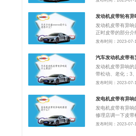
发布时间：2023-07-17
缸声”。现象是低
随着起动困难。发
发动机皮带轮有异
油时间太早引起的
发动机皮带有异响
缸，有时放炮，同
正时皮带的部分介绍
匀的异响是由于喷
要组成部分。通过
发布时间：2023-07-17
养。发动机发出“
确。2、用途：正
别明显，同时伴有
下部连接是曲轴正
柴油机⼯作时增加
汽车发动机皮带有
是小摇臂，摇臂通
塞。 在⽓缸体全
发动机皮带异响的
速突然变化时声响
带松动、老化；3
必要时活塞⼀起更换
到及时润滑；5、
发布时间：2023-07-17
冷机时声⾳⼤，低
垢；7、使用过的
⻔杆头与摇臂撞击
要检查一下发动机
发电机皮带有异响
排气管抖动厉害，
问题，可以先启动
响。
发电机皮带有异响
根皮带有问题，就
修理店调一下皮带
响，用水浇就是增
接合面光滑引起：
发布时间：2023-07-17
原来状态，这就是
100号纱布打磨