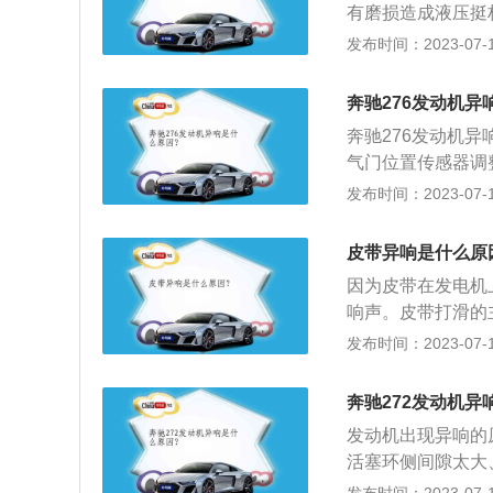
有磨损造成液压挺
匀的异响是由于喷
成气门间隙过大。
发布时间：2023-07-17
养。发动机发出“
磁阀工作声音：这
别明显，同时伴有
查一下。三元催化
柴油机⼯作时增加
奔驰276发动机异
催化器受热后膨胀
塞。 在⽓缸体全
奔驰276发动机
速突然变化时声响
气门位置传感器调
必要时活塞⼀起更换
阀的真空软管破裂
发布时间：2023-07-17
冷机时声⾳⼤，低
振器活塞卡住，不
⻔杆头与摇臂撞击
或制动器）接合过
皮带异响是什么原
排气管抖动厉害，
有故障。
响。
因为皮带在发电机
响声。皮带打滑的
张紧轮调整不当或
发布时间：2023-07-17
整皮带张紧轮的张
长时间使用过程中
奔驰272发动机异
只能更换皮带。2
发动机出现异响的
成带动的发电机、
活塞环侧间隙太⼤
关键。
要依据不同的异响