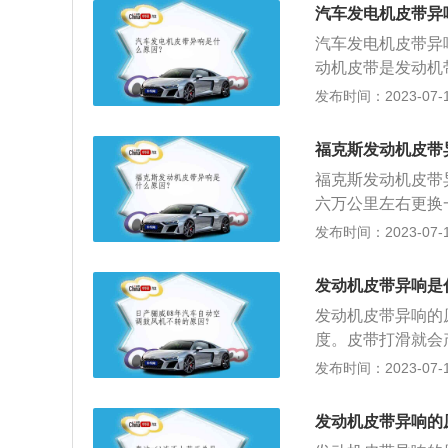
次：根据车主的行
汽车发电机皮带异
题继续使用，等到1
汽车发电机皮带异
问题继续使用，等
动机皮带是发动机
车的主要电源，其
发布时间：2023-07-17
电池充电。汽车发
使励磁绕组通电时
福克斯发动机皮带
通交替地在定子绕
福克斯发动机皮带
交变的感应电动势
六万公里左右更换一
1810mm、高14
发布时间：2023-07-17
福克斯2021款搭载
m，与其匹配的是
发动机皮带异响是
悬架类型是扭力梁
发动机皮带异响的
度。皮带打滑就会
入恶性循环，所以
发布时间：2023-07-17
有换过皮带，可以
通过与曲轴的连接
发动机皮带异响的
不是齿轮来传动是