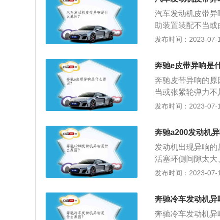
增加其粘度。这实
汽车发动机皮带异
状。保养汽车皮带
助装置装配不当或
不同，北京现代的
件，检查所有皮带
发布时间：2023-07-17
达、普桑、志俊等
鸣声：连续不断的
左右。2、质量保
辅助转动机构的轴
能断裂导致发动机
奔驰e皮带异响是
动皮带，用手转动
的也在上千元，有
奔驰皮带异响的原
机突然罢工，是及
当或张紧轮弹力不
带。
化主要是指皮带在
发布时间：2023-07-17
力降低。解决方法
旧：皮带太旧打滑
奔驰a200发动机
和空调的轴承过早
发动机出现异响的
活塞环侧间隙太⼤
要依据不同的异响
发布时间：2023-07-17
缸声”。现象是低
随着起动困难。发
奔驰冷车发动机异
油时间太早引起的
奔驰冷车发动机异
缸，有时放炮，同