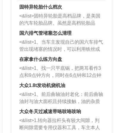
固特异轮胎什么档次
<&list>固特异轮胎是高档品牌，是美国
的汽车轮胎品牌。虽然是高档轮胎品
牌，但是中高低端的轮胎都有生产，这
国六排气管堵塞怎么清理
也是为了更好的开拓市场。
<&list>1、当车主发现自己的国六车排气
管出现堵塞的情况时，可以利用铁丝或
者是细棍，直接将杂物给取出来，如果
在家拿什么练方向盘
堵塞情况比较严重，也可以采取应急措
<&list>1、找一只平底锅，把两耳看作3
施。 <&list>2、直接利用木棍将所有的
点和9点钟方向，同时在6点钟和12点钟
杂物推到排气管里面的位置处，然后将
方向做一个标记。 <&list>2、双手握住
三元催化器拆解开，就可以将堵塞的东
大众1.8t发动机烧机油
平底锅两耳，然后往左打半圈、一圈、
西取出来。但如果是因为积碳过多引起
<&list>1、前后曲轴油封老化：前后曲轴
一圈半的练习，往右同样也要打相同的
的堵塞，就需要将三元催化器泡在草酸
油封与油大面积且持续接触，油的杂质
圈数。 <&list>3、最后强调要反复练
中进行清洗。 <&list>3、也可以利用清
和发动机内持续温度变化使其密封效果
习，这样就可以形成肌肉记忆，在真实
大众冬天过减速带咯吱咯吱响
洗剂对堵塞的情况得到解决，将清洗剂
逐渐减弱，导致渗油或漏油。<&list>2、
驾驶车辆时，不需要记忆也能打好方
放在燃油箱中，与燃油混合后，车辆启
<&list>1.转向器拉杆头有较大间隙，判
活塞间隙过大：积碳会使活塞环与缸体
向。
动时，就可以和汽油一起进入到燃烧
断间隙需要专用仪器和工具，车主本人
的间隙扩大，导致机油流入燃烧室中，