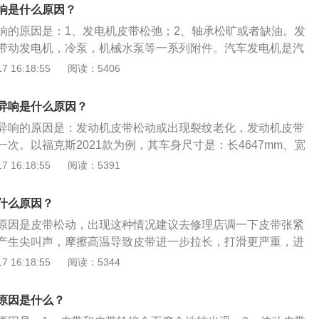
驶情况来定，如果长期空车跑，在10万公里左右检查，没有问
响是什么原因？
3-14万公里更换；如果长期负重，就需要6-8万公里检查，没
响的原因是：1、发电机皮带松弛；2、轴承松旷或者缺油。发
10万公里更换。
带动发电机，冷泵，机械水泵等一系列附件。汽车发电机是汽
功用是在发动机正常运转时，向所有用电设备供电，同时向蓄
 16:18:55
阅读：5406
电机也叫整体交流发电机，其工作原理是：当外电路通过电刷
，便产生磁场，使爪极被磁化为n极和s极，当转子旋转时，磁
异响是什么原因？
组中变化，根据电磁感应原理可知，定子的三相绕组中便产生
异响的原因是：发动机皮带松动或出现裂纹老化，发动机皮带
。
次。以福克斯2021款为例，其车身尺寸是：长4647mm、宽
68mm，轴距为2705mm，油箱容积为53l，行李箱容积为511l。
 16:18:55
阅读：5391
了1.5l自然吸气发动机，最大功率是90kw，最大扭矩是153n
6挡手动变速箱，其采用的前悬架类型是麦弗逊式独立悬架，后
什么原因？
式非独立悬架。
原因是皮带松动，出现这种情况建议去修理店调一下皮带张紧
产生尖叫声，摩擦高温导致皮带进一步拉长，打滑更严重，进
需要及时的调节皮带张紧度。如果已经行驶了快20000公里没
 16:18:55
阅读：5344
直接更换皮带。正时皮带是发动机配气系统的重要组成部分，
并配合一定的传动比来保证进、排气时间的准确。使用皮带而
原因是什么？
因为皮带噪音小，自身变化量小而且易于补偿。