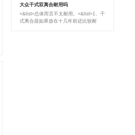
室，最后形成废气排出，就可以让三元
无法制作，需要将车辆送到修理厂或4s
造成烧机油。<&list>3、机油粘度。使用
大众干式双离合耐用吗
催化器得到清洗，排气管堵塞的情况就
店；<&list>2.车辆半轴套管防尘罩破
机油粘度过小的话，同样会有烧机油现
<&list>总体而言不太耐用。<&list>1、干
能够得到解决。
裂，破裂后会出现漏油现象，使半轴磨
象，机油粘度过小具有很好的流动性，
式离合器如果放在十几年前还比较耐
损严重，磨损的半轴容易损坏，产生异
容易窜入到气缸内，参与燃烧。<&list>
用，但是由于现在的汽车发动机动力输
响；<&list>3.稳定器的转向胶套和球头
4、机油量。机油量过多，机油压力过
出越来越高，使得干式离合器散热不足
老化，一般是使用时间过长造成的。解
大，会将部分机油压入气缸内，也会出
的缺陷也逐渐暴露出来。<&list>2、由于
决方法是更换新的质量好的转向橡胶套
现烧机油。<&list>5、机油滤清器堵塞：
干式双离合的工作环境暴露在空气中，
和球头。
会导致进气不畅，使进气压力下降，形
而离合器的散热也是通离合器罩上面的
成负压，使机油在负压的情况下吸入燃
几个小孔来进行散热。但是在行驶过程
烧室引起烧机油。<&list>6、正时齿轮或
中变速箱需要换挡，就不得不使得离合
链条磨损：正时齿轮或链条的磨损会引
器频繁工作。<&list>3、长时间的低速行
起气阀和曲轴的正时不同步。由于轮齿
驶以及过于频繁的启停，导致离合器的
或链条磨损产生的过量侧隙，使得发动
温度不断升高，而低速行驶时空气流动
机的调节无法实现：前一圈的正时和下
效率不高，无法将离合器中的热量有效
一圈可能就不一样。当气阀和活塞的运
的带走，导致离合器内部的温度不断升
动不同步时，会造成过大的机油消耗。
高，加速离合器的磨损。
解决方法：更换正时齿轮或链条。<&list
>7、内垫圈、进风口破裂：新的发动机
设计中，经常采用各种由金属和其他材