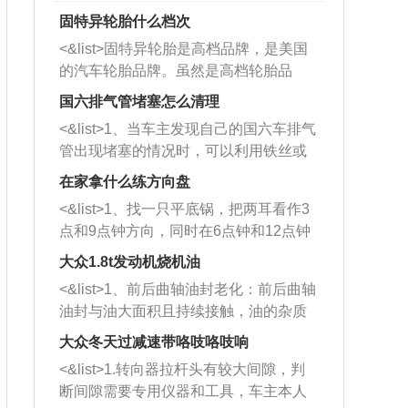
固特异轮胎什么档次
<&list>固特异轮胎是高档品牌，是美国
的汽车轮胎品牌。虽然是高档轮胎品
牌，但是中高低端的轮胎都有生产，这
国六排气管堵塞怎么清理
也是为了更好的开拓市场。
<&list>1、当车主发现自己的国六车排气
管出现堵塞的情况时，可以利用铁丝或
者是细棍，直接将杂物给取出来，如果
在家拿什么练方向盘
堵塞情况比较严重，也可以采取应急措
<&list>1、找一只平底锅，把两耳看作3
施。 <&list>2、直接利用木棍将所有的
点和9点钟方向，同时在6点钟和12点钟
杂物推到排气管里面的位置处，然后将
方向做一个标记。 <&list>2、双手握住
三元催化器拆解开，就可以将堵塞的东
大众1.8t发动机烧机油
平底锅两耳，然后往左打半圈、一圈、
西取出来。但如果是因为积碳过多引起
<&list>1、前后曲轴油封老化：前后曲轴
一圈半的练习，往右同样也要打相同的
的堵塞，就需要将三元催化器泡在草酸
油封与油大面积且持续接触，油的杂质
圈数。 <&list>3、最后强调要反复练
中进行清洗。 <&list>3、也可以利用清
和发动机内持续温度变化使其密封效果
习，这样就可以形成肌肉记忆，在真实
大众冬天过减速带咯吱咯吱响
洗剂对堵塞的情况得到解决，将清洗剂
逐渐减弱，导致渗油或漏油。<&list>2、
驾驶车辆时，不需要记忆也能打好方
放在燃油箱中，与燃油混合后，车辆启
<&list>1.转向器拉杆头有较大间隙，判
活塞间隙过大：积碳会使活塞环与缸体
向。
动时，就可以和汽油一起进入到燃烧
断间隙需要专用仪器和工具，车主本人
的间隙扩大，导致机油流入燃烧室中，