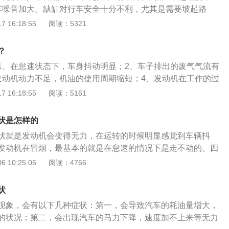
车噪音加大。缺缸对行车安全十分不利，尤其是需要坡起路
动机负荷增大，车身抖动更加明显，非常容易出现瞬间死火。
 16:18:55
阅读：5321
原因主要来自点火系统和燃油喷射系统，点火系统的分电器盖
严重烧蚀，会产生跳火跨接，大多发生于盖上相对应的柱头之
？
高忽低，动力下降严重，车辆感觉像是严重的哮喘病发作。
1、在怠速状态下，车身抖动明显；2、车子排出的废气气流有
发动机动力不足，机油的使用周期缩短；4、发动机在工作的过
熄火的现象。发动机缺缸原因：1、气缸套活塞环磨损间隙
 16:18:55
阅读：5161
损导致的燃油雾化不良。发动机是一种能够把其他形式的能转
，包括往复活塞式发动机、斯特林发动机、蒸汽机、喷气发动
状是怎样的
机既适用于动力发生装置，也可指包括动力装置的整个机器。
状就是发动机会变得无力，在运转的时候明显感觉到车辆抖
发动机在冒烟，最基本的就是在怠速的情况下是走不动的。四
已经非常明显了，如果缺二缸的话，怠速的抖动感会非常强
 10:25:05
阅读：4766
时候还是可以勉强行驶的，但是如是在三档或者是30码以上的
，甚至会无法行驶，这样子会导致油耗增大，还会损害到车辆
状
全。气缸就是指引活塞在缸内进行直线往复运动的圆筒形金属
现象，会有以下几种症状：第一，会导致汽车的耗油量增大，
转活塞式发动机等的壳体一般也被称为“气缸”。
的状况；第二，会出现汽车的马力下降，速度加不上来等无力