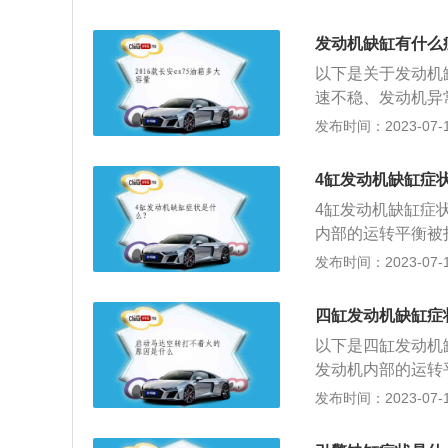
会有明显抖动，加
决方法：1、喷油
盖，观察运行中的
出现缺缸现象。解
发动机缺缸有什么
嘴。2、火花塞、
以下是关于发动机
易出现。解决方法
速不稳、发动机异
面的活塞环、活塞
气管冒黑烟。2、
发布时间：2023-07-17
况一般会有比较明
烧蚀，产生跳火跨
解决方法：发动机
有积碳或喷油嘴滤
4缸发动机缺缸症
机。4、ECU故
出现问题导致的缺
4缸发动机缺缸症
严重：由于燃油、
内部的运转平衡被
碳，会导致缺缸。
机，抖动将会越严
发布时间：2023-07-17
会使得发动机的动
的运转噪音。3、
四缸发动机缺缸症
话，即使发动机缺
以下是四缸发动机
为碳小颗粒没有完
发动机内部的运转
缸会造成发动机的
的发动机，抖动将
发布时间：2023-07-17
这一现象就会越严
音。缺缸会使得发
随有异常的运转噪