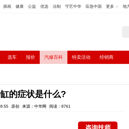
插画
健康
公益
优选
法制
守艺中华
应急中国
更多
地
选车
报价
汽修百科
特卖活动
经销商
缸的症状是什么?
8:55
原创
来源：中华网
阅读：8761
咨询技师