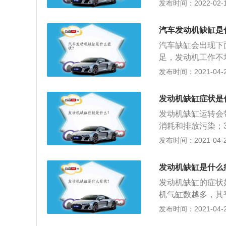
的现象；第三，会
发布时间：2022-02-15
况；第四，在起坡
时，会带来很大的
汽车发动机缺缸是
汽车的燃料消耗增
汽车缺缸会出现下
运转部件，使润滑
足，发动机工作不
炮；2、发动机缺
发布时间：2021-04-28
严重抖动，交通噪
动机负荷增大，车
发动机缺缸症状是
发动机缺缸运转会
消耗和排放污染；
了缺缸现象可以导
发布时间：2021-04-27
度，抖动严重，行
段，缺缸车辆的发
发动机缺缸是什么
发动机缺缸的症状
机气缸数越多，其
忽下，或者发动机
发布时间：2021-04-25
缸内的空气和燃料