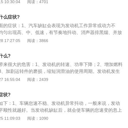
出现车辆严重的抖动，并且在行车过程中会出现噪音增大的情
 10:30:04
阅读：4701
路段行驶，很容易出现死火的状况。当汽车出现缺缸的状况
危害，比如，会导致汽车的发动机的功率和转速降低，还会使
什么症状?
大，并且增加汽车尾气的排放污染，除此之外，还会磨损汽车
面的症状：1、汽车缺缸会表现为发动机工作异常或动力不
油的使用寿命缩短。
均匀出现高、中、低速，有节奏地抖动、消声器排黑烟、并放
缸可导致大量油耗、黑烟、虚弱、马力下降，车辆无法提速，
 17:27:05
阅读：3866
声增大，对行车安全非常不利；3、坡起路段时，缺缸车的发
身抖动更明显，很容易出现瞬间熄火。
什么?
带来很大的危害：1、发动机的转速、功率下降；2、增加燃料
3、加剧运转件的磨损，缩短润滑油的使用周期。发动机发生
致汽车出现耗油量大，冒黑烟，无力，马力下降车辆加不起速
 16:55:04
阅读：2439
车噪音加大。而且对行车安全十分不利。尤其是需要坡起路
动机负荷增大，车身抖动更加明显，非常容易出现瞬间死火。
症状?
如下：1、车辆怠速不稳、发动机异常抖动，一般来说，发动
平顺性就越好。当发动机缺缸后，就会使车辆的怠速变的忽上
异常抖动了；2、动力明显下降，汽车的动力是压缩发动机气
 11:09:03
阅读：1090
使其共同燃烧产生的。如果发动机缺缸，燃料得不到燃烧就会