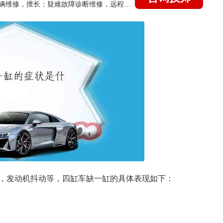
国家认证的汽车维修技师，15年德美日等各系车辆维修，擅长：疑难故障诊断维修，远程维修技术指导
，发动机抖动等，四缸车缺一缸的具体表现如下：