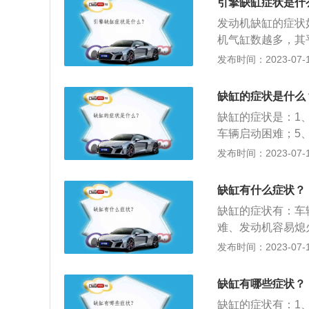
引擎缺缸症状是什
无关的话，即使发
发动机缺缸的症状
出，因为碳小颗粒
机气缸数越多，其
火。缺缸会造成发
忽下，或者发动机
发布时间：2023-07-17
越多，这一现象就
内的空气和燃料使
车辆加速无力的表
缺缸的症状是什么
多，这种现象就会
缺缸的症状是：1
到燃烧就被排出车
车辆启动困难；5
致动力不足、没动
发布时间：2023-07-17
点火系统分电器盖
障；3、缸线受到
缺缸有什么症状？
射和雾化；5、火
缺缸的症状有：车
难、发动机容易熄
力，共有缸数或少
发布时间：2023-07-17
的触点出现了严重
耗；4、喷油嘴聚
缺缸有哪些症状？
塞积碳过多。
缺缸的症状有：1