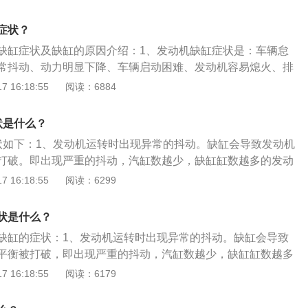
速无力，转速高抖动感反而减轻。发动机抖动：打开发动机
嘴出现堵塞，喷油嘴线路出现短路或者断路故障会导致发动机
发动机，发现发动机有明显的抖动，从而导致发动机故障。
决方法：前往专业维修点，检修喷油系统，或直接更换喷油
症状？
点火线圈等点火部件出现损耗，发动机的缺缸现象就会比较容
缺缸症状及缺缸的原因介绍：1、发动机缺缸症状是：车辆怠
：前往4S店更换火花塞、点火线圈等部件即可。3、发动机里
常抖动、动力明显下降、车辆启动困难、发动机容易熄火、排
销、活塞等部件出现磨损，也会导致发动机缺缸出现。这种情
发动机缺缸的原因：（1）点火系统分电器盖的触点出现了严重
 16:18:55
阅读：6884
显的噪音发出，检查机油的时候，会发现里面较多的金属屑。
接；（2）点火线圈出现故障；（3）缸线损耗；（4）喷油嘴
故障，需要前往专业厂家检修发动机，必要时需要更换发动
网堵塞，导致不能精确喷射和雾化；（5）火花塞积碳过多。
状是什么？
障，如果是高压共轨发动机，还有可能会出现发动机电脑板ECU
缸。解决方法：到维修点检修、更换ECU主板即可。5、积碳
状如下：1、发动机运转时出现异常的抖动。缺缸会导致发动机
机油质量较低，发动机内燃烧不充分，剩余物无法排出形成积
打破。即出现严重的抖动，汽缸数越少，缺缸缸数越多的发动
解决方法：及时清理积碳，并注意使用高质量的油液。
重。2、汽车动力下降，且发动机运转出现异常的噪音。缺缸
 16:18:55
阅读：6299
力急剧下降；且由于运转的状态极不稳定，所以会伴随有异常
排气管排出黑烟。如果发动机缺缸的原因与供油系统无关的
状是什么？
缸，燃油还是照旧喷射，没有燃烧的可燃混合气体被排出，因
缺缸的症状：1、发动机运转时出现异常的抖动。缺缸会导致
全燃烧，所以会呈黑烟状态。4、启动困难、发动机熄火。缺
平衡被打破，即出现严重的抖动，汽缸数越少，缺缸缸数越多
启动困难，甚至熄火；发动机汽缸数越少或者缺缸缸数越多，
会越严重。2、汽车动力下降，且发动机运转出现异常的噪
 16:18:55
阅读：6179
重。
动机的动力急剧下降；且由于运转的状态极不稳定，所以会伴
音。3、排气管排出黑烟。如果发动机缺缸的原因与供油系统