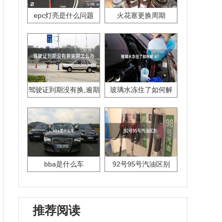
epc灯亮是什么问题
火花塞更换周期
驾驶证到期没有换,逾期
玻璃水冻住了如何解
怎么办??
决？
bba是什么车
92号95号汽油区别
推荐阅读