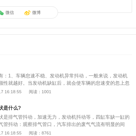
微信
微博
有：1、车辆怠速不稳、发动机异常抖动，一般来说，发动机
顺性就越好。当发动机缺缸后，就会使车辆的怠速变的忽上忽
常抖动了；2、动力明显下降，汽车的动力是压缩发动机气缸
 16:18:55
阅读：1001
其共同燃烧产生的。如果发动机缺缸，燃料得不到燃烧，就会
的表现；3、车辆启动困难、发动机容易熄火，发动机缺缸数
状是什么?
会越严重；4、排气管冒黑烟，发动机缺缸后，缸内的燃料得
状是排气管抖动，加速无力，发动机抖动等，四缸车缺一缸的
车外，因此排气管冒黑烟；5、油耗增多，发动机缺缸之后，
气管抖动：观察排气管口，汽车排出的废气气流有明显的间
状态下的动力，就需要更多的燃油，此时油耗增多；6、发动
害，同时还会发出异响。车身抖动：在2000多的低转速下车身
 16:18:55
阅读：8761
缸后内部各部件相互碰撞，形成异响。发动机缺缸的原因及解