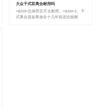
室，最后形成废气排出，就可以让三元
无法制作，需要将车辆送到修理厂或4s
造成烧机油。<&list>3、机油粘度。使用
大众干式双离合耐用吗
催化器得到清洗，排气管堵塞的情况就
店；<&list>2.车辆半轴套管防尘罩破
机油粘度过小的话，同样会有烧机油现
<&list>总体而言不太耐用。<&list>1、干
能够得到解决。
裂，破裂后会出现漏油现象，使半轴磨
象，机油粘度过小具有很好的流动性，
式离合器如果放在十几年前还比较耐
损严重，磨损的半轴容易损坏，产生异
容易窜入到气缸内，参与燃烧。<&list>
用，但是由于现在的汽车发动机动力输
响；<&list>3.稳定器的转向胶套和球头
4、机油量。机油量过多，机油压力过
出越来越高，使得干式离合器散热不足
老化，一般是使用时间过长造成的。解
大，会将部分机油压入气缸内，也会出
的缺陷也逐渐暴露出来。<&list>2、由于
决方法是更换新的质量好的转向橡胶套
现烧机油。<&list>5、机油滤清器堵塞：
干式双离合的工作环境暴露在空气中，
和球头。
会导致进气不畅，使进气压力下降，形
而离合器的散热也是通离合器罩上面的
成负压，使机油在负压的情况下吸入燃
几个小孔来进行散热。但是在行驶过程
烧室引起烧机油。<&list>6、正时齿轮或
中变速箱需要换挡，就不得不使得离合
链条磨损：正时齿轮或链条的磨损会引
器频繁工作。<&list>3、长时间的低速行
起气阀和曲轴的正时不同步。由于轮齿
驶以及过于频繁的启停，导致离合器的
或链条磨损产生的过量侧隙，使得发动
温度不断升高，而低速行驶时空气流动
机的调节无法实现：前一圈的正时和下
效率不高，无法将离合器中的热量有效
一圈可能就不一样。当气阀和活塞的运
的带走，导致离合器内部的温度不断升
动不同步时，会造成过大的机油消耗。
高，加速离合器的磨损。
解决方法：更换正时齿轮或链条。<&list
>7、内垫圈、进风口破裂：新的发动机
设计中，经常采用各种由金属和其他材