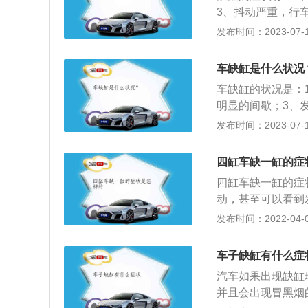
3、抖动严重，行
段，缺缸车辆的发
发布时间：2023-07-17
造成发动机缺缸的
的触点如果出现了
车缺缸是什么状况
间，怠速严重的忽
车缺缸的状况是：
明显的间歇；3、
程中非常容易出现
发布时间：2023-07-17
大；2、喷油器磨
化为机械能的机器
四缸车缺一缸的症
机、电动机，发动
四缸车缺一缸的症
动，甚至可以看到
缸车缺一缸的症状
发布时间：2022-04-06
烈，在一、二档的
话，就会开始暴抖
车子缺缸有什么症
的寿命和驾驶的安
汽车如果出现缺缸
机件，涡轮机、旋
并且会出现冒黑烟