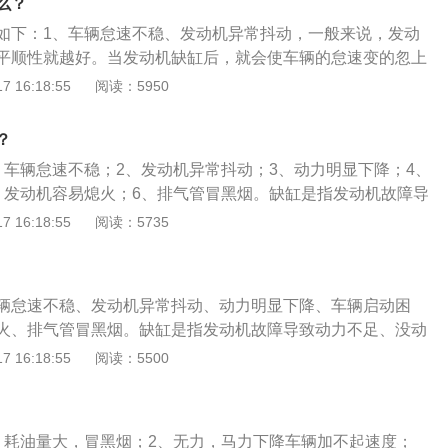
么？
动机缺缸，燃油还是照旧喷射，没有燃烧的可燃混合气体被排
如下：1、车辆怠速不稳、发动机异常抖动，一般来说，发动
没有完全燃烧，所以会呈黑烟状态。4、启动困难、发动机熄
平顺性就越好。当发动机缺缸后，就会使车辆的怠速变的忽上
动机的启动困难，甚至熄火；发动机汽缸数越少或者缺缸缸数
异常抖动；2、动力明显下降，汽车的动力是压缩发动机气缸
 16:18:55
阅读：5950
会越严重。
其共同燃烧产生。假如发动机缺缸，燃料得不到燃烧就会出现
现；3、车辆启动困难、发动机容易熄火，发动机缺缸数越
？
越严重；4、排气管冒黑烟，发动机缺缸后，缸内的燃料得不
、车辆怠速不稳；2、发动机异常抖动；3、动力明显下降；4、
外，因此排气管便会冒黑烟。
、发动机容易熄火；6、排气管冒黑烟。缺缸是指发动机故障导
力，共有缸数或少数缸体不工作的情况。缺缸的原因有：1、
 16:18:55
阅读：5735
的触点出现了严重烧蚀，产生跳火跨接；2、点火线圈出现故
损耗；4、喷油嘴聚有积碳或喷油嘴滤网堵塞，导致不能精确喷
花塞积碳过多。
辆怠速不稳、发动机异常抖动、动力明显下降、车辆启动困
火、排气管冒黑烟。缺缸是指发动机故障导致动力不足、没动
数缸体不工作的情况。缺缸的原因有：1、点火系统分电器盖
 16:18:55
阅读：5500
烧蚀，产生跳火跨接；2、点火线圈出现故障；3、缸线受到损
有积碳或喷油嘴滤网堵塞，导致不能精确喷射和雾化；5、火花
、耗油量大，冒黑烟；2、无力，马力下降车辆加不起速度；