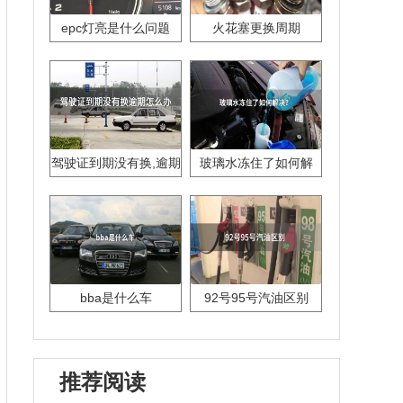
epc灯亮是什么问题
火花塞更换周期
驾驶证到期没有换,逾期
玻璃水冻住了如何解
怎么办??
决？
bba是什么车
92号95号汽油区别
推荐阅读