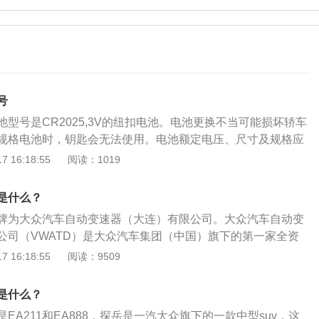
号
型号是CR2025,3V的纽扣电池。电池更换不当可能损坏轿车
规格电池时，钥匙会无法使用。电池额定电压、尺寸及规格应
是一种锂锰二氧化电池，根据IEC标准命名。其中包括：C-代表以
 16:18:55
阅读：1019
氧化锰为正极的化学电池体系；R-表示电池的形状是圆柱形，
替；20表示电池直径为20mm；25表示电池的高度为2.5m
是什么？
V，端点电压为2.0V，额定容量为140-170mAh。CR2025的寿
牌为大众汽车自动变速器（大连）有限公司。大众汽车自动变
果厂商制造水平不高或者质量控制不好，其寿命会大大缩短。
公司（VWATD）是大众汽车集团（中国）旗下的第一家全资
基本能保证这个寿命。如果使用环境比较理想（密封、常温、
年09月24日成立，公司位于大连，主要生产最新型双离合自动变
 16:18:55
阅读：9509
使用7挡湿式双离合变速箱。湿式双离合是指离合器片浸泡在
合变速箱，双离合变速箱有两种，一种是干式，一种是湿
是什么？
箱在日常使用中，要注意以下几点：不可长时间不更换变速箱
EA211和EA888，探岳是一汽大众旗下的一款中型suv，这