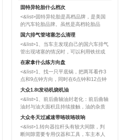
固特异轮胎什么档次
<&list>固特异轮胎是高档品牌，是美国
的汽车轮胎品牌。虽然是高档轮胎品
牌，但是中高低端的轮胎都有生产，这
国六排气管堵塞怎么清理
也是为了更好的开拓市场。
<&list>1、当车主发现自己的国六车排气
管出现堵塞的情况时，可以利用铁丝或
者是细棍，直接将杂物给取出来，如果
在家拿什么练方向盘
堵塞情况比较严重，也可以采取应急措
<&list>1、找一只平底锅，把两耳看作3
施。 <&list>2、直接利用木棍将所有的
点和9点钟方向，同时在6点钟和12点钟
杂物推到排气管里面的位置处，然后将
方向做一个标记。 <&list>2、双手握住
三元催化器拆解开，就可以将堵塞的东
大众1.8t发动机烧机油
平底锅两耳，然后往左打半圈、一圈、
西取出来。但如果是因为积碳过多引起
<&list>1、前后曲轴油封老化：前后曲轴
一圈半的练习，往右同样也要打相同的
的堵塞，就需要将三元催化器泡在草酸
油封与油大面积且持续接触，油的杂质
圈数。 <&list>3、最后强调要反复练
中进行清洗。 <&list>3、也可以利用清
和发动机内持续温度变化使其密封效果
习，这样就可以形成肌肉记忆，在真实
大众冬天过减速带咯吱咯吱响
洗剂对堵塞的情况得到解决，将清洗剂
逐渐减弱，导致渗油或漏油。<&list>2、
驾驶车辆时，不需要记忆也能打好方
放在燃油箱中，与燃油混合后，车辆启
<&list>1.转向器拉杆头有较大间隙，判
活塞间隙过大：积碳会使活塞环与缸体
向。
动时，就可以和汽油一起进入到燃烧
断间隙需要专用仪器和工具，车主本人
的间隙扩大，导致机油流入燃烧室中，