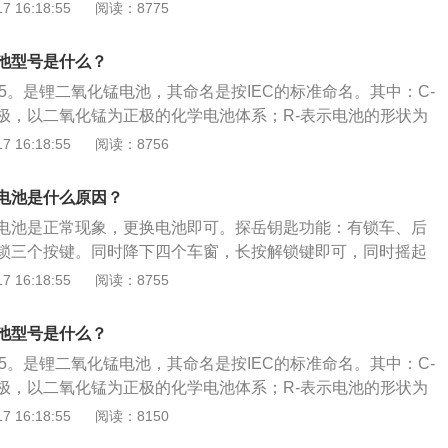
为圆柱形，如果是方形则F替代；20表示电池的直径是20m
 16:18:55
阅读：8775
。按住智能钥匙侧面的锁扣，就能取下机械钥匙。第二步，打
为2.5mm。标称电压为3.0V，端点电压(endpointvoltage)
械钥匙后，可以看到智能钥匙的顶部，有一个深槽，一个浅
为140-170mAh不等。CR2025通常是5年寿命，如果生产厂家
，而浅槽就是用来打开电池盖的。用机械钥匙插入浅槽，往外
池型号是什么？
品质控制不好，其寿命会大大缩短。国内一线品牌的电池基本
就打开了。打开后能够看到纽扣电池，轻轻一扣，电池就出来
25。是锂二氧化锰电池，其命名是按IEC的标准命名。其中：C-
如使用环境很理想(密封，常温，无水份等干扰)其寿命会进一
新电池。换上新的电池，把电池盖、机械钥匙依次装上，钥匙
极，以二氧化锰为正极的化学电池体系；R-表示电池的形状为
，甚至10年。一般，汽车钥匙电池更换，只需要以下3步：第一
。
则F替代；20表示电池的直径是20mm；25代表电池的高度
 16:18:55
阅读：8756
。按住智能钥匙侧面的锁扣，就能取下机械钥匙。第二步，打
3.0V，端点电压(endpointvoltage)为2.0V，额定容量为14
械钥匙后，可以看到智能钥匙的顶部，有一个深槽，一个浅
等。CR2025通常是5年寿命，生产厂家制造水平不高，或品质控制
，而浅槽就是用来打开电池盖的。用机械钥匙插入浅槽，往外
电池是什么原因？
大缩短。国内一线品牌的电池基本可保证这个寿命。如使用环
就打开了。打开后能够看到纽扣电池，轻轻一扣，电池就出来
电池是正常现象，更换电池即可。探岳钥匙功能：有锁车、后
常温，无水份等干扰)其寿命会进一步延长，可达8年，甚至10
新电池。换上新的电池，把电池盖、机械钥匙依次装上，钥匙
锁三个按键。同时降下四个车窗，长按解锁键即可，同时摇起
电池的使用时间，和使用频率有着很大的关系，使用频率越频
。
车键即可。需要注意这个功能在部分大众系车型中需要手动设
 16:18:55
阅读：8755
短，遥控钥匙电池没电的情况下，可以直接使用机械钥匙打开
置激活。更换电池注意事项：电池更换不当可能损坏轿车钥
动车辆。汽车遥控钥匙使用的电池是纽扣电池，主要使用三种
格电池时钥匙会无法使用。电池额定电压、尺寸及规格应相
CR2025和CR2032。对于每个型号上使用的具体型号，车主可以
池型号是什么？
更换电池大多数没有问题，如果更换的过程中出现问题无法解
电池型号进行更换。纽扣型CR2016电池：车钥匙遥控器的使
25。是锂二氧化锰电池，其命名是按IEC的标准命名。其中：C-
寻求帮助。
常见的车遥控电池之一。这种电池的电池电压是3V，一般的车
极，以二氧化锰为正极的化学电池体系；R-表示电池的形状为
供电，所以每次更换电池，三节电池都要更换。如：广本、丰
则F替代；20表示电池的直径是20mm；25代表电池的高度
 16:18:55
阅读：8150
。CR2016规格：电池直径20毫米，厚度1.6毫米。纽扣式C
3.0V，端点电压(endpointvoltage)为2.0V，额定容量为14