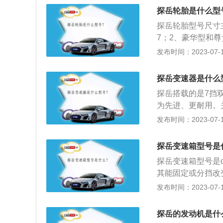
R2025电池：其
0-170mAh不
探岳轮胎是什么型
比2016年厚，但
不好，其寿命会大
毫米。这种类型的
探岳轮胎型号尺寸主
境很理想(密封，
7；2、豪华型和尊贵
年。车辆遥控钥匙
胎型号尺寸是235
发布时间：2023-07-17
繁，使用时间会缩
面磨损到三角符号
车辆车辆，启动机
或者修补轮胎后，
电池:CR2016、
探岳变速器是什么
动的情况，不要高
根据用户手册中的
探岳搭载的是7挡
用率很高，几乎是
为先进、更耐用。
钥匙电池都是9V
动，所以有延时，DSG
发布时间：2023-07-17
田、大众、马自达等
器”。2.DSG
R2025电池：其
欢手动变速器的驾
探岳变速箱型号是
比2016年厚，但
换能够马上产生牵
毫米。这种类型的电
探岳变速箱型号是
离合变速箱结合了
容量在200mah左
其能固定或分挡改
两套离合器，通过
二氧化锰结构。正
是：长4589mm、
发布时间：2023-07-17
为没有了液力变矩
电解液为锂电池。
020款探岳搭载了1
互交替工作，使得
形状像纽扣，简称
与其匹配的是7挡
直接，动力损失更
探岳的发动机是什
三款来说较厚、大，直