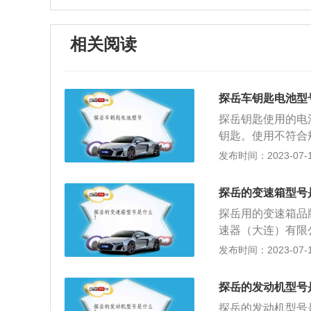
相关阅读
探岳车钥匙电池型
探岳钥匙使用的电池
钥匙。使用不符合
相同。CR2032
发布时间：2023-07-17
金属锂为负极，二
如果是方形，F会代
探岳的变速箱型号
m；标称电压为3.0
探岳用的变速箱品
命通常为5年。如
速器（大连）有限
国内一线品牌电池
子公司。于2007
发布时间：2023-07-17
无水干扰等）。
速器。探岳变速箱
变速箱油中的双离
探岳的发动机型号
式。 探岳的变速
探岳的发动机型号是