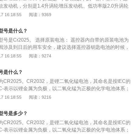
变速箱油会导致变速箱内轴承、壳体等部件的损坏；避免长时
发动机，分别是1.4升涡轮增压发动机、低功率版2.0升涡轮
驶手动挡车型时，很多“老司机”会采用空挡滑行的操作，但对
版2.0升涡轮增压发动机。探岳的车身尺寸长宽高分别是458
 16:18:55
阅读：9369
空挡滑行会导致自动变速箱过热、再次挂入D挡时会产生一定
米、1660毫米，轴距是2371毫米。探岳的车身处处彰显着SUV的
稳时挂入D/R挡。很多司机为了体现自己“流畅”的操作，会在车
视面积高达1.18平方米的全景天窗、矩阵式尾灯和多达24处
挂入反向挡位，这样对变速箱内齿轮的伤害较高，长时间的话
型号是什么？
灯，其前引擎盖上的8条棱线、蜂窝链式前格栅和立体的尾部
；不要频繁D挡爬陡坡。在面对一些陡坡路段时，自动挡车辆
号是Cr2025。 选择原装电池： 遥控器内自带的原装电池为
先锋感。
而过热，或过早升挡导致爬坡无力，这时可以用手动模式限定
因涉及到日后的用车安全，建议选择遥控器钥匙电池的时候，
模式来保护变速箱；不能长距离拖车。当自动挡车辆发生故障
电池，避免贪图小便宜而因小失大。 电池没电提示： 当探岳遥
 16:18:55
阅读：9274
车，在车辆处于N挡时移动至托板上，而不能使用拖车绳等，
电脑出会现遥控器电量不足，请及时更换电池的提示，出现这
马上就没电，遥控器钥匙还可以勉强使用半个月左右。
号是什么？
CR2025。CR2032，是锂二氧化锰电池，其命名是按IEC的
C-表示以锂金属为负极，以二氧化锰为正极的化学电池体系；
为圆柱形，如果是方形则F替代；20表示电池的直径是20m
 16:18:55
阅读：9216
为2.5mm。标称电压为3.0V，端点电压(endpointvoltage)
为140-170mAh不等。CR2025通常是5年寿命，如果生产厂家
型号是多少？
品质控制不好，其寿命会大大缩短。国内一线品牌的电池基本
CR2025。CR2032，是锂二氧化锰电池，其命名是按IEC的
如使用环境很理想(密封，常温，无水份等干扰)其寿命会进一
C-表示以锂金属为负极，以二氧化锰为正极的化学电池体系；
，甚至10年。一般，汽车钥匙电池更换，只需要以下3步：第一