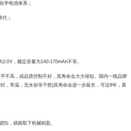
的化学电池体系；
替代；
e)为2.0V，额定容量为140-170mAh不等。
造水平不高，或品质控制不好，其寿命会大大缩短。国内一线品牌
封，常温，无水份等干扰)其寿命会进一步延长，可达8年，甚
锁扣，就能取下机械钥匙。