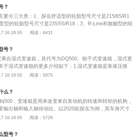
使用率远低于CR2016。但仍有个别车钥匙会被使用。厚度相对
等。CR2025通常是5年寿命，生产厂家制造水平不高，或品质控制
号？
存储容量相对较高。CR2025型规格：电池直径20毫米，厚度2.5
大缩短。国内一线品牌的电池基本可保证这个寿命。如使用环
电池也常用于音频遥控。纽扣电池CR2032：
要分三大类：1、探岳舒适型的轮胎型号尺寸是215/65/R1
常温，无水份等干扰)其寿命会进一步延长，可达8年，甚至10
型的轮胎型号尺寸是235/55/R18；3、R-Line和旗舰型的轮
电池的使用时间，和使用频率有着很大的关系，使用频率越频
/50R19。以下是关于汽车轮胎的相关介绍：1、当汽车轮胎的表
 16:18:55
阅读：6431
短，遥控钥匙电池没电的情况下，可以直接使用机械钥匙打开
的位置时，就要及时对其更换，防止发生安全隐患。2、更换
动车辆。汽车遥控钥匙使用的电池是纽扣电池，主要使用三种
要及时做四轮定位和动平衡，防止汽车高速行驶时出现异常抖
CR2025和CR2032。对于每个型号上使用的具体型号，车主可以
型号？
速路过坑洼路段，防止引起轮胎爆胎。
电池型号进行更换。纽扣型CR2016电池：车钥匙遥控器的使
双离合湿式变速箱，其代号为DQ500。较干式变速箱，湿式更
常见的车遥控电池之一。这种电池的电池电压是3V，一般的车
关于湿式变速箱的更多介绍如下：1.湿式变速箱是靠液压推
供电，所以每次更换电池，三节电池都要更换。如：广本、丰
（Direct-Shift-Gearbox）中文表面意思为“直接换挡变速
 16:18:55
阅读：5975
。CR2016规格：电池直径20毫米，厚度1.6毫米。纽扣式C
变速器主要是要满足消费者对驾驶感觉和车辆节油的双重要求，为喜
使用率远低于CR2016。但仍有个别车钥匙会被使用。厚度相对
驶者提供了最佳选择。配备了DSG的发动机由于快速的齿轮转
什么？
存储容量相对较高。CR2025型规格：电池直径20毫米，厚度2.5
引力和更大的灵活性，加速时间比手动变速器更加迅捷。3.双
池也常用于音频遥控。纽扣电池CR2032：电压也是3V，但
dq500，变速箱是用来改变来自发动机的转速和转矩的机构，
手动变速箱和自动变速箱的优点，没有使用变矩器，转而采用
右，所以厚度是CR2016的两倍。3V-CR2032锂锰电池属于锂-
变输出轴和输入轴传动比。以2020款探岳为例，其车身尺寸
两套离合器的相互交替工作，来到达无间隙换挡的效果。4.因
极材料为化学性质非常稳定的二氧化锰，负极材料为金属锂，
宽1860mm、高1660mm，轴距为2731mm，油箱容积为60l。2
 16:18:55
阅读：5728
器，所以发动机的动力可以完全发挥出来，同时两组离合器相
电解液的主要成分是乙二醇二甲醚、碳酸丙烯酯和高氯酸锂，
.4t涡轮增压发动机，最大功率是110kw，最大扭矩是250nm，
换挡时间极短，发动机的动力断层也就非常有限。由于换挡更
纽扣锂电池或锂锰纽扣电池。纽扣电池CR2450：相对于其他
双离合变速箱，其采用的前悬架类型是麦弗逊式独立悬架。
小，所以其燃油消耗可以降低10%以上。
么型号？
径是24.5mm，高度为5.0mm。额定CR2450的电流值为0.