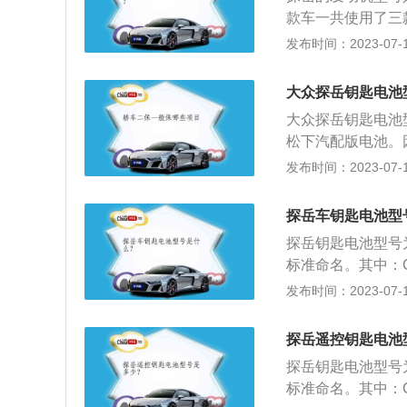
油。长时间不更换
款车一共使用了三款
间空挡滑行。在驾
增压发动机、高功率
发布时间：2023-07-17
自动挡车型来说，
9毫米、1860毫
冲击；切忌在没停
力量感，探岳拥有可
辆没有停稳时直接
大众探岳钥匙电池
十色可调内饰氛围
会造成打齿等故障
大众探岳钥匙电池型
造型则充分体现出
往往会因为高负荷
松下汽配版电池。
低速档位或用运动
尽量选择原装原厂
发布时间：2023-07-17
时，应使用板式拖
控器没电时，行车
用车辆直接拖拽。
个提示后，并不是
探岳车钥匙电池型
探岳钥匙电池型号为
标准命名。其中：
R-表示电池的形状
发布时间：2023-07-17
m；25代表电池的高度
为2.0V，额定容量
探岳遥控钥匙电池
制造水平不高，或
探岳钥匙电池型号为
可保证这个寿命。
标准命名。其中：
步延长，可达8年