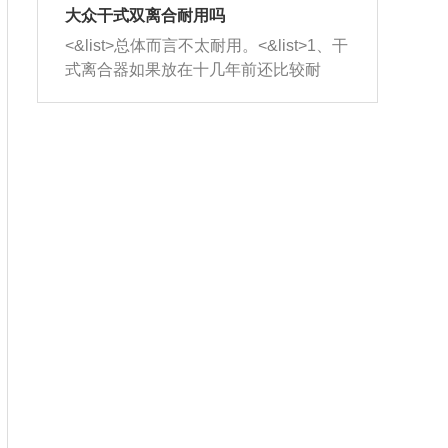
室，最后形成废气排出，就可以让三元
无法制作，需要将车辆送到修理厂或4s
造成烧机油。<&list>3、机油粘度。使用
大众干式双离合耐用吗
催化器得到清洗，排气管堵塞的情况就
店；<&list>2.车辆半轴套管防尘罩破
机油粘度过小的话，同样会有烧机油现
<&list>总体而言不太耐用。<&list>1、干
能够得到解决。
裂，破裂后会出现漏油现象，使半轴磨
象，机油粘度过小具有很好的流动性，
式离合器如果放在十几年前还比较耐
损严重，磨损的半轴容易损坏，产生异
容易窜入到气缸内，参与燃烧。<&list>
用，但是由于现在的汽车发动机动力输
响；<&list>3.稳定器的转向胶套和球头
4、机油量。机油量过多，机油压力过
出越来越高，使得干式离合器散热不足
老化，一般是使用时间过长造成的。解
大，会将部分机油压入气缸内，也会出
的缺陷也逐渐暴露出来。<&list>2、由于
决方法是更换新的质量好的转向橡胶套
现烧机油。<&list>5、机油滤清器堵塞：
干式双离合的工作环境暴露在空气中，
和球头。
会导致进气不畅，使进气压力下降，形
而离合器的散热也是通离合器罩上面的
成负压，使机油在负压的情况下吸入燃
几个小孔来进行散热。但是在行驶过程
烧室引起烧机油。<&list>6、正时齿轮或
中变速箱需要换挡，就不得不使得离合
链条磨损：正时齿轮或链条的磨损会引
器频繁工作。<&list>3、长时间的低速行
起气阀和曲轴的正时不同步。由于轮齿
驶以及过于频繁的启停，导致离合器的
或链条磨损产生的过量侧隙，使得发动
温度不断升高，而低速行驶时空气流动
机的调节无法实现：前一圈的正时和下
效率不高，无法将离合器中的热量有效
一圈可能就不一样。当气阀和活塞的运
的带走，导致离合器内部的温度不断升
动不同步时，会造成过大的机油消耗。
高，加速离合器的磨损。
解决方法：更换正时齿轮或链条。<&list
>7、内垫圈、进风口破裂：新的发动机
设计中，经常采用各种由金属和其他材