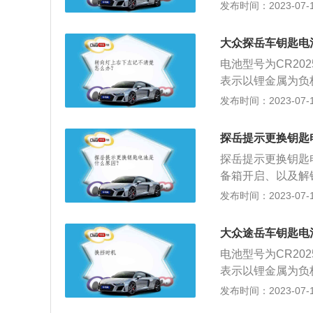
R-表示电池的形状
发布时间：2023-07-17
步，取下机械钥匙
m；25代表电池的高度
开电池盖。取下机
为2.0V，额定容量
槽，深槽是钥匙孔
大众探岳车钥匙电
制造水平不高，或
用力一掰，电池盖
电池型号为CR20
可保证这个寿命。
了。第三步，更换
表示以锂金属为负
步延长，可达8年
电池就更换完成了
圆柱形，如果是方形
发布时间：2023-07-17
步，取下机械钥匙
为2.5mm。标称电压为
开电池盖。取下机
0-170mAh不
槽，深槽是钥匙孔
探岳提示更换钥匙
不好，其寿命会大
用力一掰，电池盖
探岳提示更换钥匙
境很理想(密封，
了。第三步，更换
备箱开启、以及解
年。车辆遥控钥匙
电池就更换完成了
四个车窗，长按锁
发布时间：2023-07-17
繁，使用时间会缩
置，通过中控屏设
车辆车辆，启动机
匙、使用不符合规
电池:CR2016、
大众途岳车钥匙电
同、正确按照步骤
根据用户手册中的
电池型号为CR20
决建议致电4s店
用率很高，几乎是
表示以锂金属为负
钥匙电池都是9V
圆柱形，如果是方形
发布时间：2023-07-17
田、大众、马自达等
为2.5mm。标称电压为