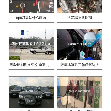
epc灯亮是什么问题
火花塞更换周期
驾驶证到期没有换,逾期怎么办??
玻璃水冻住了如何解决？