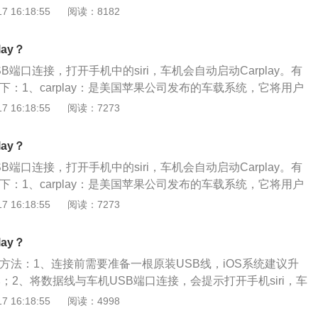
phoneInformation”。4进入标签页面选择进入标签页面，选
 16:18:55
阅读：8182
”并打开。5点击返回按钮回到中控界面，将苹果手机链接到USB接
ay？
B端口连接，打开手机中的siri，车机会自动启动Carplay。有
料如下：1、carplay：是美国苹果公司发布的车载系统，它将用户
使用体验与仪表盘系统无缝结合。2、carplay的作用：可以将iP
 16:18:55
阅读：7273
大部分基础功能，通过汽车的控制面板来使用。其中的部分功能包
工具，iTunes音乐播放，苹果地图以及短信服务。
ay？
B端口连接，打开手机中的siri，车机会自动启动Carplay。有
料如下：1、carplay：是美国苹果公司发布的车载系统，它将用户
使用体验与仪表盘系统无缝结合。2、carplay的作用：可以将iP
 16:18:55
阅读：7273
大部分基础功能，通过汽车的控制面板来使用。其中的部分功能包
工具，iTunes音乐播放，苹果地图以及短信服务。
ay？
ay的方法：1、连接前需要准备一根原装USB线，iOS系统建议升
本；2、将数据线与车机USB端口连接，会提示打开手机siri，车
lay；3、如车机主界面未出现启动的carplay，点击手机上的car
 16:18:55
阅读：4998
动该系统。雅阁是本田创新精神与全球领先技术的践行者，其原配