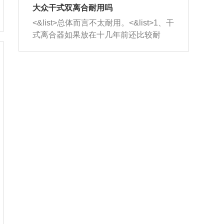
室，最后形成废气排出，就可以让三元
无法制作，需要将车辆送到修理厂或4s
造成烧机油。<&list>3、机油粘度。使用
大众干式双离合耐用吗
催化器得到清洗，排气管堵塞的情况就
店；<&list>2.车辆半轴套管防尘罩破
机油粘度过小的话，同样会有烧机油现
<&list>总体而言不太耐用。<&list>1、干
能够得到解决。
裂，破裂后会出现漏油现象，使半轴磨
象，机油粘度过小具有很好的流动性，
式离合器如果放在十几年前还比较耐
损严重，磨损的半轴容易损坏，产生异
容易窜入到气缸内，参与燃烧。<&list>
用，但是由于现在的汽车发动机动力输
响；<&list>3.稳定器的转向胶套和球头
4、机油量。机油量过多，机油压力过
出越来越高，使得干式离合器散热不足
老化，一般是使用时间过长造成的。解
大，会将部分机油压入气缸内，也会出
的缺陷也逐渐暴露出来。<&list>2、由于
决方法是更换新的质量好的转向橡胶套
现烧机油。<&list>5、机油滤清器堵塞：
干式双离合的工作环境暴露在空气中，
和球头。
会导致进气不畅，使进气压力下降，形
而离合器的散热也是通离合器罩上面的
成负压，使机油在负压的情况下吸入燃
几个小孔来进行散热。但是在行驶过程
烧室引起烧机油。<&list>6、正时齿轮或
中变速箱需要换挡，就不得不使得离合
链条磨损：正时齿轮或链条的磨损会引
器频繁工作。<&list>3、长时间的低速行
起气阀和曲轴的正时不同步。由于轮齿
驶以及过于频繁的启停，导致离合器的
或链条磨损产生的过量侧隙，使得发动
温度不断升高，而低速行驶时空气流动
机的调节无法实现：前一圈的正时和下
效率不高，无法将离合器中的热量有效
一圈可能就不一样。当气阀和活塞的运
的带走，导致离合器内部的温度不断升
动不同步时，会造成过大的机油消耗。
高，加速离合器的磨损。
解决方法：更换正时齿轮或链条。<&list
>7、内垫圈、进风口破裂：新的发动机
设计中，经常采用各种由金属和其他材