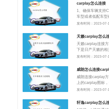
较多的灰尘堆积在
错。短信的用途:
carplay怎么连接
即可。3、车上的
过siri找到你
1、确保车辆支持Ca
车主到4S店或专
车型或者低配车型
上的话，需要重启
车辆的USB端口连接
发布时间：2023-07-17
车。5、可能是手
有打开，车载主机上
新版本即可。6、
没有出现启动的Ca
紧固车载主机与外置
天籁carplay怎么
成功之后，即可通过
天籁carplay连
布的车载系统，可
下是日产天籁的相
联，可以在主屏幕
观，除2.0L入门
发布时间：2023-07-17
通过Siri来和
日间行车灯。动力方
用语音进行回复，车
匹配等同于8AT变
可以被连接起来。
威朗怎么连接carpl
上搭载的可变压缩比
威朗连接carpl
加速仅需6.42秒，
上的carplay图
该使用原装数据线
发布时间：2023-07-17
种数据线插上之后车
mm、1466mm
轩逸carplay怎么
翼式镀铬进气格栅