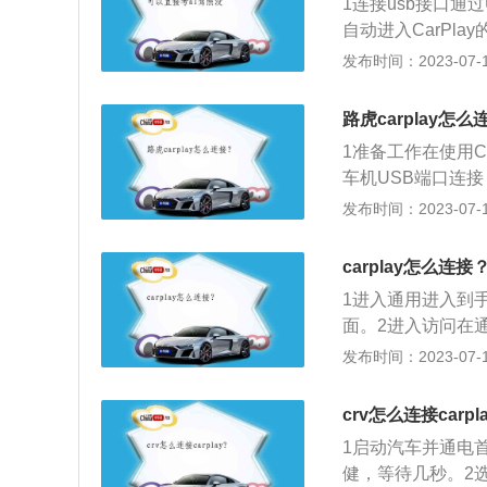
1连接usb接口通
铝合金运动轮毂、
自动进入CarPl
主机触摸屏幕或者
发布时间：2023-07-17
路虎carplay怎么
1准备工作在使用C
车机USB端口连接
y。3点击启动如果车
发布时间：2023-07-17
即启动该系统。
carplay怎么连接
1进入通用进入到
面。2进入访问在通
制选项，点击进入
发布时间：2023-07-17
的设置界面，再点击c
连接，这样即可正
crv怎么连接carpl
1启动汽车并通电
健，等待几秒。2