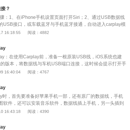
跑胎PilotSuperSport。在车身尺寸方面，雅阁的长款高分
连接？
45mm、1470mm，轴距为2775mm。
接步骤：1、在iPhone手机设置页面打开Siri；2、通过USB数据线
USB接口，或车载蓝牙与手机蓝牙接通，自动进入carplay模
rplay的图标，点击同意即连接成功。carplay是美国苹果公司
 16:18:55
阅读：4882
用户的iOS设备、iOS使用体验与仪表盘系统结合。控制carp
式：1、Siri；2、触屏显示器；3、物理按键。
ay
lay：在使用Carplay前，准备一根原装USB线，iOS系统也建
以上的版本，将数据线与车机USB端口连接，这时候会提示打开手
车机会自动启动Carplay。如果车主希望凌派连接carplay，那么
 16:40:04
阅读：4767
作的流程会比较繁琐。汽车连接carplay所需要花费的时间是
车主可以非常了解并且完全掌握所有更换的技巧，那么也可以
ay
成这个操作。只要连接成功了，那么就可以给车主带来很多的
play时，首先要准备好苹果手机一部，还有原厂的数据线，手机
在汽车上可以直接访问手机上的联系人、邮件、通知、地图导
图软件，还可以安装音乐软件，数据线插上手机，另一头插到
，即便车主正在驾驶汽车，但是依旧可以听到一些非常喜爱的
接口上，如果不能显示，就可以换一根数据线重新试一下。连好
 16:43:18
阅读：4390
车主的疲劳。
打开设置--通用--CarPlay车载，选择伊兰特的大写字母，连
屏幕上看到的软件图标和软件排版位置，拖动软件进行排序。
ay