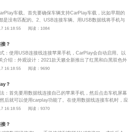
接口处了。解决办法：我们可以用小刷子清洁一下USB接口处
当你打开手机图标时，会出现第一个屏幕。这个时候，你可以通
USB插头出现损坏，这个损坏是内部的损坏。解决办法：建议
想打电话的人。第二个屏幕是拨号接口，第三个屏幕是电话簿。
rPlay车载。首先要确保车辆支持CarPlay车载，比如早期的
业维修店进行检查并维修。4、如果我们是用蓝牙连接，连接不
都是没有匹配的。2、USB连接车辆。用USB数据线将手机与
。解决办法：我们可以尝试重启一下手机，也可以重启一下汽
。3、打开Siri。在手机设置中打开Siri，如果手机上的Siri没
 16:18:55
阅读：1084
机版本的原因导致连接不上。解决办法：将苹果手机更新到最
会提示CarPlay不可用。4、确认连接成功。如果车载主机上
车载主机与外置USBHUB的连线有松动现象。解决办法：重新
rPlay，只需点击手机上的CarPlay图标即可启动，在确认连接
USBHUB的连线。
连接？
方向盘上的屏幕按钮进行操作控制。CarPlay是苹果公司发
接方式：使用USB连接线连接苹果手机，CarPlay会自动启用。以
以将iOS设备和车上的系统连接在一起，部分装有触控屏的车
关介绍：外观设计：2021款天籁全新推出了红黑和白黑双色外
上开启或关闭应用。当手机设备与车载系统连接成功后，可以
版车型外，均配备了17寸及以上尺寸的轮辋、LED大灯组及LED
 16:18:55
阅读：9690
汽车进行交流与操纵，还可以听到系统播报手机上收到的信息，并使
面：2021款天籁提供2.0L自然吸气和2.0T涡轮增压发动机，
辆自带的按键也可以控制CarPlay，音量控制和更换曲目也
速范围的全新智能XTRONICCVT无级变速器。2.0T车型在动力
ay？
涡轮增压发动机VC-TURBO超变擎，2021款天籁的百公里
ay方法：首先要用数据线连接自己的苹果手机，然后点击车机屏幕
百公里最低油耗为6.6L。
标，然后就可以使用carplay功能了。在使用数据线连接车机时，应
，很多后期购买的数据线只有充电功能没有数据传输功能，这
 16:18:55
阅读：9370
机屏幕是没有反应的。威朗的长宽高分别为4723mm、1802
，轴距为2700mm。威朗基于别克新家族化设计语言打造，配有飞
连接？
、展翼型LED自动感应大灯、展翼型LED尾灯、17寸十幅双色