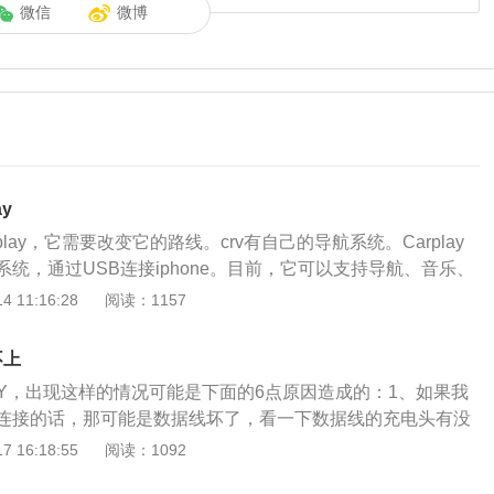
微信
微博
ay
rplay，它需要改变它的路线。crv有自己的导航系统。Carplay
统，通过USB连接iphone。目前，它可以支持导航、音乐、
有声读物等功能。Carplay中的所有功能都与手机链接，所有
 11:16:28
阅读：1157
i输入。如何连接Carplay:使用Carplay之前需要准备一根原装
系统也建议升级到9.0及以上版本。将数据线连接到汽车的USB端
不上
示你开启siri，汽车会自动启动Carplay。如果车主主界面没
AY，出现这样的情况可能是下面的6点原因造成的：1、如果我
点击手机上的Carplay图标即可启动系统。Carplay的导航功能:
连接的话，那可能是数据线坏了，看一下数据线的充电头有没
的导航不支持第三方，只支持苹果自己的导航(默认高德地图)。手机
损坏会容易导致接触不良。解决办法：就是买一根新的苹果数
 16:18:55
阅读：1092
可以搜索目的地，也可以同时进入导航界面。音乐播放功能:音乐的
好一点的。2、车上的USB接口处的金属被氧化了，或者是有
区别。如果你的iphone里有歌曲，可以直接播放，听歌也不