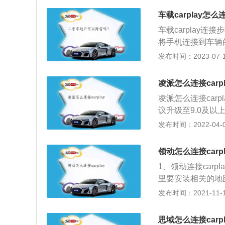
轮胎为米其林超高性能
车载carplay怎么
别为4930mm、18
车载carplay连
将手机连接到车辆的
式；3、手机显示ca
发布时间：2023-07-17
发布的车载系统，将
lay主要有三种方
凌派怎么连接carpl
凌派怎么连接carp
议升级至9.0及
机中的siri，接着
发布时间：2022-04-09
也不是很难，就是操
不少的，但是如果
领动怎么连接carpl
非常迅速轻松的完
1、领动连接car
好处，例如：车主
里要安装相关的地
航以及音乐播放等
挡把前面的USB
发布时间：2021-11-10
音乐，有利于缓解
数据线后，在手机中
接成功后，在中控
思域怎么连接carpl