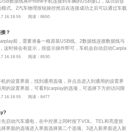
过USB数据线将iPhone手机连接到车辆的USB接口，成功后会
快背式车顶等。
ay的模式。2汽车物理按钮操控然后在连接成功之后可以通过车载
是汽车物理的按钮进行操作控制。
 16:18:55
阅读：8650
连接？
arplay前，需要准备一根原装USB线。2数据线连接数据线与
，这时候会有提示，按提示操作即可，车机会自动启动Carpla
机主界面未出现启动的Carplay，点击手机上的Carplay图标
 16:18:55
阅读：8530
？
手机的设置界面，找到通用选项，并点击进入到通用的设置界
用的设置界面，可看到carplay的选项，可选择下方的访问限
。3输入密码进去前需输入密码，输入两遍后进入到访问限制
 16:18:55
阅读：8477
arplay后边的开关。4正常使用点击进入carplay，使用无线
常使用。
ay?
首先启动汽车通电，在中控屏上同时按下VOL、TEL和亮度按
选择界面的选项进入界面选择第二个选项。3进入新界面进入新