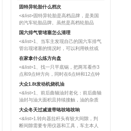
固特异轮胎什么档次
<&list>固特异轮胎是高档品牌，是美国
的汽车轮胎品牌。虽然是高档轮胎品
牌，但是中高低端的轮胎都有生产，这
国六排气管堵塞怎么清理
也是为了更好的开拓市场。
<&list>1、当车主发现自己的国六车排气
管出现堵塞的情况时，可以利用铁丝或
者是细棍，直接将杂物给取出来，如果
在家拿什么练方向盘
堵塞情况比较严重，也可以采取应急措
<&list>1、找一只平底锅，把两耳看作3
施。 <&list>2、直接利用木棍将所有的
点和9点钟方向，同时在6点钟和12点钟
杂物推到排气管里面的位置处，然后将
方向做一个标记。 <&list>2、双手握住
三元催化器拆解开，就可以将堵塞的东
大众1.8t发动机烧机油
平底锅两耳，然后往左打半圈、一圈、
西取出来。但如果是因为积碳过多引起
<&list>1、前后曲轴油封老化：前后曲轴
一圈半的练习，往右同样也要打相同的
的堵塞，就需要将三元催化器泡在草酸
油封与油大面积且持续接触，油的杂质
圈数。 <&list>3、最后强调要反复练
中进行清洗。 <&list>3、也可以利用清
和发动机内持续温度变化使其密封效果
习，这样就可以形成肌肉记忆，在真实
大众冬天过减速带咯吱咯吱响
洗剂对堵塞的情况得到解决，将清洗剂
逐渐减弱，导致渗油或漏油。<&list>2、
驾驶车辆时，不需要记忆也能打好方
放在燃油箱中，与燃油混合后，车辆启
<&list>1.转向器拉杆头有较大间隙，判
活塞间隙过大：积碳会使活塞环与缸体
向。
动时，就可以和汽油一起进入到燃烧
断间隙需要专用仪器和工具，车主本人
的间隙扩大，导致机油流入燃烧室中，