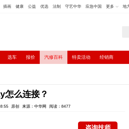
插画
健康
公益
优选
法制
守艺中华
应急中国
更多
地
选车
报价
汽修百科
特卖活动
经销商
lay怎么连接？
8:55
原创
来源：中华网
阅读：8477
咨询技师