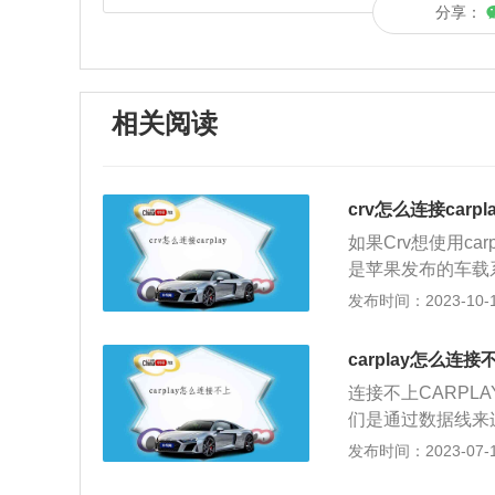
分享：
相关阅读
crv怎么连接carpl
如果Crv想使用ca
是苹果发布的车载系
电话、短信、播客和
发布时间：2023-10-14
控件都可以通过Sir
的USB线，iOS
carplay怎么连接
口。这时候手机会提
连接不上CARPL
有启动Carplay，
们是通过数据线来
目前Carplay
有折断，充电头的
发布时间：2023-07-17
和Carplay都
据线，尽量买质量
界面与普通机型没有