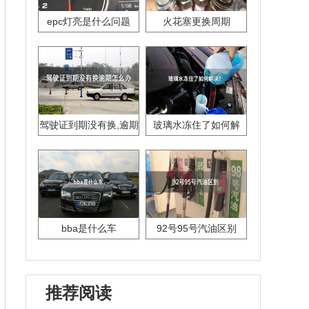
epc灯亮是什么问题
火花塞更换周期
驾驶证到期没有换,逾期
玻璃水冻住了如何解
怎么办??
决？
bba是什么车
92号95号汽油区别
推荐阅读