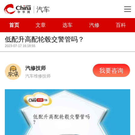
汽车
首页
文章
选车
汽修
百科
低配升高配轮毂交警管吗？
2023-07-17 16:18:55
汽修技师
我要咨询
汽车维修技师