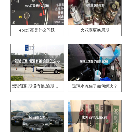
epc灯亮是什么问题
火花塞更换周期
驾驶证到期没有换,逾期怎么办??
玻璃水冻住了如何解决？