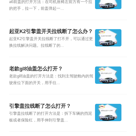
a6前盖的打开方法：在司机座椅左前方有一个拉
的把手，拉一下，前盖弹起一...
起亚K2引擎盖开关拉线断了怎么办？
起亚K2引擎盖开关拉线断了打不开，可以通过更
换拉线解决问题。拉线断了的...
老款gl8油盖怎么打开？
老款gl8油盖的打开方法是：找到主驾驶舱内的驾
驶座位下面的开关，用手往...
引擎盖拉线断了怎么打开？
引擎盖拉线断了的打开方法是：拆下车辆的挡泥
板或者保险杠，用手伸到引擎盖...