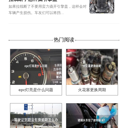
如果拉线断了不要用蛮力撬开引擎盖，这样会对
车辆产生损伤。车友们可以将挡...
热门阅读
epc灯亮是什么问题
火花塞更换周期