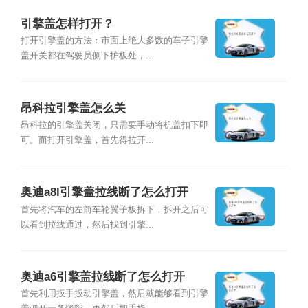
引擎盖怎样打开？
打开引擎盖的方法：市面上绝大多数的车子引擎
盖开关都在驾驶员侧下护板处，...
昂科拉引擎盖怎么关
昂科拉的引擎盖关闭，只需要手动将机盖扣下即
可。而打开引擎盖，首先得拉开...
奥迪a8l引擎盖拉线断了怎么打开
首先将汽车的左前车轮翼子板拆下，拆开之后可
以看到拉线通过，然后找到引擎...
奥迪a6引擎盖拉线断了怎么打开
首先利用扳手扳动引擎盖，然后就能够看到引擎