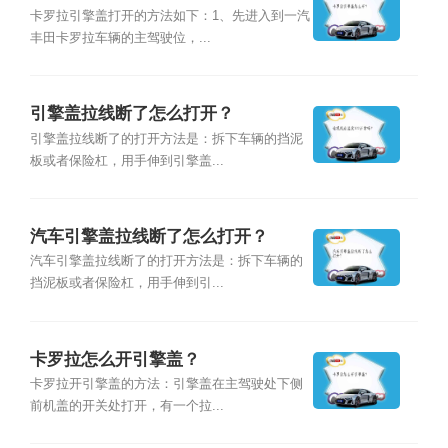
卡罗拉引擎盖打开的方法如下：1、先进入到一汽
丰田卡罗拉车辆的主驾驶位，...
引擎盖拉线断了怎么打开？
引擎盖拉线断了的打开方法是：拆下车辆的挡泥
板或者保险杠，用手伸到引擎盖...
汽车引擎盖拉线断了怎么打开？
汽车引擎盖拉线断了的打开方法是：拆下车辆的
挡泥板或者保险杠，用手伸到引...
卡罗拉怎么开引擎盖？
卡罗拉开引擎盖的方法：引擎盖在主驾驶处下侧
前机盖的开关处打开，有一个拉...