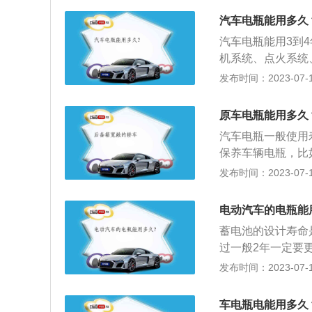
题是硬伤。三元锂
汽车电瓶能用多久
电池一致性好，生
汽车电瓶能用3到
循环寿命约为150
机系统、点火系统
时，在电池利用率
供电；缓和点系中
发布时间：2023-07-17
度使用蓄电池；经
排气孔避免堵塞；
原车电瓶能用多久
电。
汽车电瓶一般使用
保养车辆电瓶，比
这样时间一长容易
发布时间：2023-07-17
途：定期跑跑高速
跑高速一个小时以
电动汽车的电瓶能
将车搁置：如果长
蓄电池的设计寿命
辆行驶几十公里，
过一般2年一定要
器，比如车载电冰
个月左右。关于汽
发布时间：2023-07-17
接供电，应该先将
电池，是电池的一
的电瓶是指铅酸蓄
车电瓶电能用多久