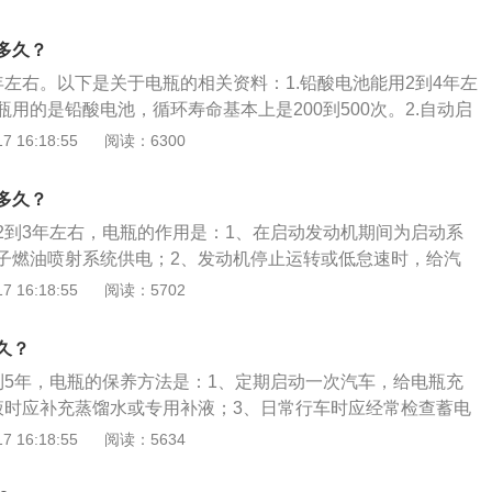
绍：1、电瓶的分类：汽车电瓶分为免维护电瓶和普通电瓶
目前大部分车型采用的是免维护电瓶，而大多数日系车则采用
多久？
瓶的电极由铅和铅的氧化物构成，电解液是硫酸的水溶液，寿
年左右。以下是关于电瓶的相关资料：1.铅酸电池能用2到4年左
，因此两年一换最合理。而免维护电瓶相对耐用点，一般3年左
用的是铅酸电池，循环寿命基本上是200到500次。2.自动启
保养：想要延长电瓶的使用寿命，就需要定期保养电瓶，还要
年到6年，循环寿命400到800次。3.新能源汽车的锂电池寿命
 16:18:55
阅读：6300
当电解液不足时，会导致电瓶不存电，需要及时加注；在汽车
想要使汽车电瓶使用寿命达到最佳，可以给汽车电瓶并联蓄电池寿
灯全部关闭，避免电瓶电量过度损耗导致亏电；如果汽车长期
除硫化。5.还需要注意不过度放电、不亏电来防止汽车电瓶正
瓶负极，将电瓶断电，这样可以避免亏电，最好一星期启动一
多久？
常停车、听音乐或者经常短途低速行车的话，半个月左右给汽车
发动机怠速状态下依靠内部发电机进行充电，这样能够确保电
2到3年左右，电瓶的作用是：1、在启动发动机期间为启动系
汽车电瓶使用寿命最长。
次启动使用。
子燃油喷射系统供电；2、发动机停止运转或低怠速时，给汽
3、能将发电机多余的电能存储起来。汽车电瓶保养的方法
 16:18:55
阅读：5702
中需要及时检查，定期清洁电瓶的外部；2、汽车熄火后，尽量
器；3、汽车电瓶有使用寿命，定期更换电瓶；4、车辆长时间
久？
期的启动汽车。
到5年，电瓶的保养方法是：1、定期启动一次汽车，给电瓶充
液时应补充蒸馏水或专用补液；3、日常行车时应经常检查蓄电
通气；4、检查电池的正、负级有无被氧化的情况；5、检查电
 16:18:55
阅读：5634
或短路的地方；6、离开车时关闭用电设备。电瓶充电注意事
接电瓶充电，避免拆下电瓶，否则会有数据丢失；2、电瓶电压