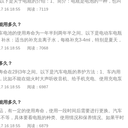
时，以下是关于电瓶的介绍：1、简介：电瓶是电池的一种，也叫
时，会把蓄电池外壳撑破，影响蓄电池寿命。
原理是把化学能转化为电能。2、构成：通常人们所说的电瓶
 16:18:55
阅读：7119
即一种主要由铅及其氧化物做电极，硫酸溶液做电解液的蓄电
填满海绵状铅的铅板作负极，填满二氧化铅的铅板作正极，并
能用多久？
硫酸作电解质。
车电池的使用寿命为一年半到两年半之间。以下是电动车电瓶
补水：适当的补充去离子水，每格补充3-4ml，特别是夏天，
住盖好安全阀。2、充电：电量显示在80%以上时不必充电，
 16:18:55
阅读：7068
间有机会就充电，低于30%一定要充电。3、车况：保持车辆机
轮胎气压足，润滑良好，车闸间隙正常。
多久？
寿命在2到3年之间。以下是汽车电瓶的养护方法：1、车内用
，比如不能在熄火时大声听收音机、给手机充电、使用充电泵
容易让电瓶亏电，而电瓶亏电次数多，寿命就大大下降。2、
 16:18:55
阅读：6987
跑跑高速有很多好处，不仅能清除车辆积碳，还能让电瓶充满
个小时以上，车电瓶基本能充满，电瓶能保持最佳状态。3、
能用多久？
搁置：如果长时间的不用车，应该将电瓶线切断，或者隔两个
品，有一定的使用寿命，使用一段时间后需要进行更换。汽车
驶几十公里，以保证电瓶能正常使用。4、高功率电器连接：
5年不等，具体要看电瓶的种类、使用情况和保养情况。如果平时
，比如车载电冰箱、吸尘器、充气泵等等，瞬时间功率很大，
好的用车习惯，汽车电瓶寿命可以得到一定的延长，可以用4-5
 16:18:55
阅读：6879
供电，应该先将车辆点火，之后再连接用电设备。