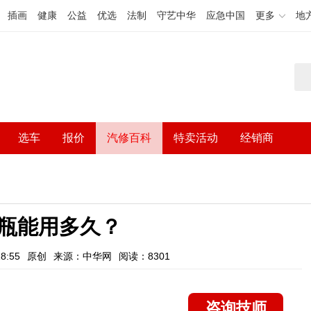
插画
健康
公益
优选
法制
守艺中华
应急中国
更多
地
选车
报价
汽修百科
特卖活动
经销商
瓶能用多久？
8:55
原创
来源：中华网
阅读：8301
咨询技师