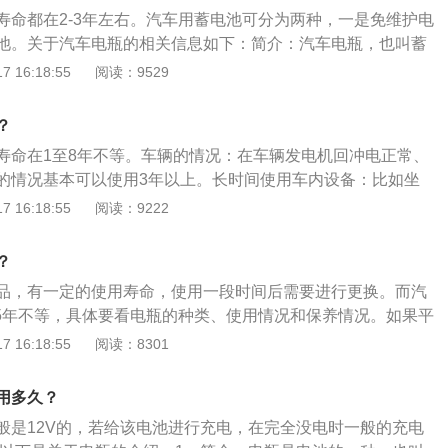
池的优点：普通蓄电池的极板是由铅和铅的氧化物构成，电解
寿命都在2-3年左右。汽车用蓄电池可分为两种，一是免维护电
。它的主要优点是电压稳定、价格便宜；缺点是比能低（即每
池。关于汽车电瓶的相关信息如下：简介：汽车电瓶，也叫蓄
电能）、使用寿命短和日常维护频繁。
种，它的工作原理就是把化学能转化为电能。通常，人们所说
 16:18:55
阅读：9529
电池。即一种主要由铅及其氧化物制成，电解液是硫酸溶液的
：它用填满海绵状铅的铅板作负极，填满二氧化铅的铅板作正
？
8%的稀硫酸作电解质。在充电时，电能转化为化学能，放电时化
寿命在1至8年不等。车辆的情况：在车辆发电机回冲电正常、
。
的情况基本可以使用3年以上。长时间使用车内设备：比如坐
省油不少驾驶者都会选择关掉发动机然后坐在车内用音响听广
 16:18:55
阅读：9222
，这样做省油的目的是达到，但会却会深深伤害蓄电池。正确使
态下连续听广播尽量不超过30分钟，同时不建议大家在熄火状
？
D等设备。
品，有一定的使用寿命，使用一段时间后需要进行更换。而汽
-5年不等，具体要看电瓶的种类、使用情况和保养情况。如果平
上好的用车习惯，汽车电瓶寿命可以得到一定的延长，可以用
 16:18:55
阅读：8301
关于汽车蓄电池使用的注意事项：蓄电池长久不用：蓄电池长久不
电，直至报废。因此，每隔一段时间（半个月到1个月）就应
用多久？
兜一圈，给蓄电池充充电。日常行车时：日常行车时应经常检
般是12V的，若给该电池进行充电，在完全没电时一般的充电
孔是否通气。倘若蓄电池盖小孔被堵，产生的氢气和氧气排不