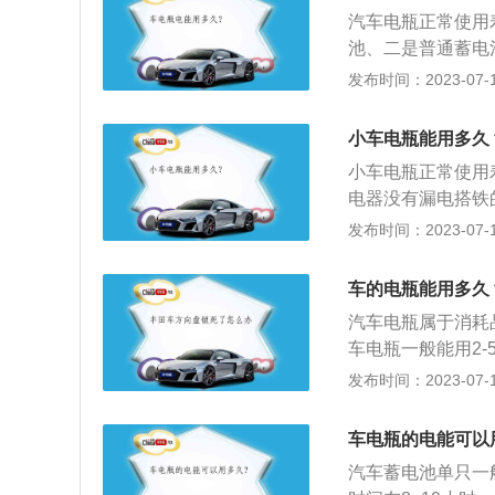
蓄电池。普通蓄电
汽车电瓶正常使用
液是硫酸的水溶液
池、二是普通蓄电
公斤蓄电池存储的
电池，是电池的一
发布时间：2023-07-17
的电瓶是指铅酸蓄
蓄电池。工作原理
小车电瓶能用多久
极，并用22～2
小车电瓶正常使用
学能又转化为电能
电器没有漏电搭铁
在车内等人，为了
发布时间：2023-07-17
播或者看DVD等
用方法是在熄火状
车的电瓶能用多久
态下使用车载DV
汽车电瓶属于消耗
车电瓶一般能用2
时保养得当，再加
发布时间：2023-07-17
4-5年。以下是
用，会慢慢自行放
车电瓶的电能可以
起动发动机并出去
汽车蓄电池单只一
查蓄电池盖上的小