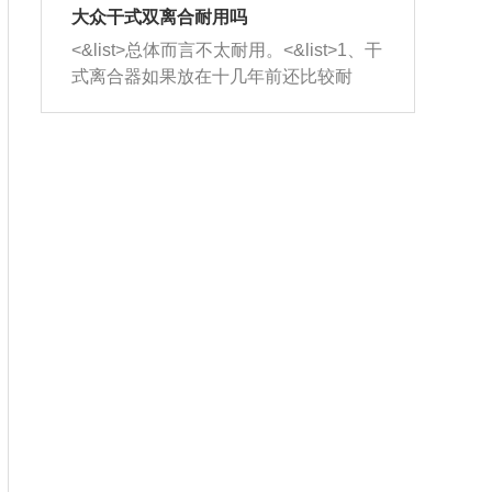
室，最后形成废气排出，就可以让三元
无法制作，需要将车辆送到修理厂或4s
造成烧机油。<&list>3、机油粘度。使用
大众干式双离合耐用吗
催化器得到清洗，排气管堵塞的情况就
店；<&list>2.车辆半轴套管防尘罩破
机油粘度过小的话，同样会有烧机油现
<&list>总体而言不太耐用。<&list>1、干
能够得到解决。
裂，破裂后会出现漏油现象，使半轴磨
象，机油粘度过小具有很好的流动性，
式离合器如果放在十几年前还比较耐
损严重，磨损的半轴容易损坏，产生异
容易窜入到气缸内，参与燃烧。<&list>
用，但是由于现在的汽车发动机动力输
响；<&list>3.稳定器的转向胶套和球头
4、机油量。机油量过多，机油压力过
出越来越高，使得干式离合器散热不足
老化，一般是使用时间过长造成的。解
大，会将部分机油压入气缸内，也会出
的缺陷也逐渐暴露出来。<&list>2、由于
决方法是更换新的质量好的转向橡胶套
现烧机油。<&list>5、机油滤清器堵塞：
干式双离合的工作环境暴露在空气中，
和球头。
会导致进气不畅，使进气压力下降，形
而离合器的散热也是通离合器罩上面的
成负压，使机油在负压的情况下吸入燃
几个小孔来进行散热。但是在行驶过程
烧室引起烧机油。<&list>6、正时齿轮或
中变速箱需要换挡，就不得不使得离合
链条磨损：正时齿轮或链条的磨损会引
器频繁工作。<&list>3、长时间的低速行
起气阀和曲轴的正时不同步。由于轮齿
驶以及过于频繁的启停，导致离合器的
或链条磨损产生的过量侧隙，使得发动
温度不断升高，而低速行驶时空气流动
机的调节无法实现：前一圈的正时和下
效率不高，无法将离合器中的热量有效
一圈可能就不一样。当气阀和活塞的运
的带走，导致离合器内部的温度不断升
动不同步时，会造成过大的机油消耗。
高，加速离合器的磨损。
解决方法：更换正时齿轮或链条。<&list
>7、内垫圈、进风口破裂：新的发动机
设计中，经常采用各种由金属和其他材