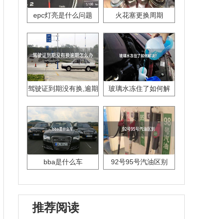
epc灯亮是什么问题
火花塞更换周期
驾驶证到期没有换,逾期
玻璃水冻住了如何解
怎么办??
决？
bba是什么车
92号95号汽油区别
推荐阅读