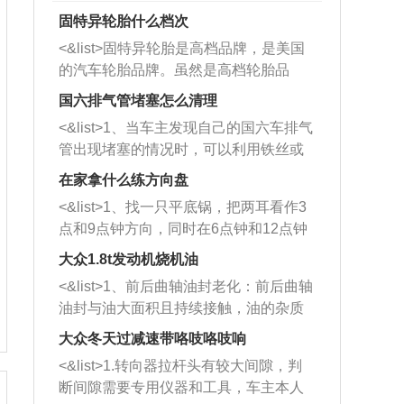
固特异轮胎什么档次
<&list>固特异轮胎是高档品牌，是美国
的汽车轮胎品牌。虽然是高档轮胎品
牌，但是中高低端的轮胎都有生产，这
国六排气管堵塞怎么清理
也是为了更好的开拓市场。
<&list>1、当车主发现自己的国六车排气
管出现堵塞的情况时，可以利用铁丝或
者是细棍，直接将杂物给取出来，如果
在家拿什么练方向盘
堵塞情况比较严重，也可以采取应急措
<&list>1、找一只平底锅，把两耳看作3
施。 <&list>2、直接利用木棍将所有的
点和9点钟方向，同时在6点钟和12点钟
杂物推到排气管里面的位置处，然后将
方向做一个标记。 <&list>2、双手握住
三元催化器拆解开，就可以将堵塞的东
大众1.8t发动机烧机油
平底锅两耳，然后往左打半圈、一圈、
西取出来。但如果是因为积碳过多引起
<&list>1、前后曲轴油封老化：前后曲轴
一圈半的练习，往右同样也要打相同的
的堵塞，就需要将三元催化器泡在草酸
油封与油大面积且持续接触，油的杂质
圈数。 <&list>3、最后强调要反复练
中进行清洗。 <&list>3、也可以利用清
和发动机内持续温度变化使其密封效果
习，这样就可以形成肌肉记忆，在真实
大众冬天过减速带咯吱咯吱响
洗剂对堵塞的情况得到解决，将清洗剂
逐渐减弱，导致渗油或漏油。<&list>2、
驾驶车辆时，不需要记忆也能打好方
放在燃油箱中，与燃油混合后，车辆启
<&list>1.转向器拉杆头有较大间隙，判
活塞间隙过大：积碳会使活塞环与缸体
向。
动时，就可以和汽油一起进入到燃烧
断间隙需要专用仪器和工具，车主本人
的间隙扩大，导致机油流入燃烧室中，