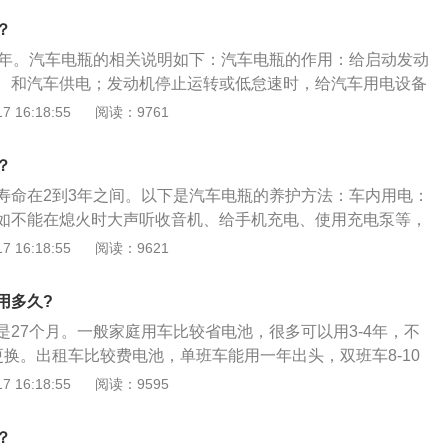
电池的特点是在相同的体积和重量下，能量密度高，容量大，
？
产工艺成熟。根据日本汽车电池组的研究报告，三元锂电池的
4年。汽车电瓶的相关说明如下：汽车电瓶的作用：给启动发动
0次(正常工作条件下)，而满充放电的使用寿命约为800次。同
、和汽车供电；发动机停止运转或低怠速时，给汽车用电设备
大于25%的情况下，电池在正常工作条件下可充电1200次。
的冲击电压，保护汽车上的电子设备。电瓶保养方法：不要过
 16:18:55
阅读：9761
常清洁蓄电池正负极接头；定期检查非免维护蓄电池上盖上的
避免电瓶水位过低；长期停车时要一周启动一次车辆为电瓶充
？
寿命在2到3年之间。以下是汽车电瓶的养护方法：车内用电：
如不能在熄火时大声听收音机、给手机充电、使用充电泵等，
让电瓶亏电，而电瓶亏电次数多，寿命就大大下降。跑高速长
 16:18:55
阅读：9621
有很多好处，不仅能清除车辆积碳，还能让电瓶充满电，一般
上，车电瓶基本能充满，电瓶能保持最佳状态。不要长时间的
用多久?
时间的不用车，应该将电瓶线切断，或者隔两个星期后发动车
是27个月。一般家庭用车比较省电池，很多可以用3-4年，不
以保证电瓶能正常使用。高功率电器连接：现在很多车载电
更换。出租车比较费电池，单班车能用一年出头，双班车8-10
箱、吸尘器、充气泵等等，瞬时间功率很大，不要用车电瓶直
车电瓶的相关信息如下：汽车电瓶的简介：汽车电瓶，也叫蓄
 16:18:55
阅读：9595
车辆点火，之后再连接用电设备。
种，它的工作原理就是把化学能转化为电能。通常，人们所说
电池。即一种主要由铅及其氧化物制成，电解液是硫酸溶液的
？