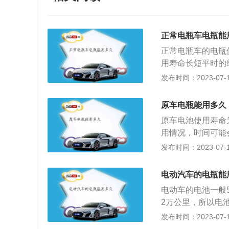
正常电瓶车电瓶能
正常电瓶车的电瓶
用寿命长短平时的
辆来说，电瓶使用
发布时间：2023-07-17
况下，电瓶车的电
1、电瓶每次使用
原车电瓶能用多久
瓶车的电瓶容量有
原车电池使用寿命
长时间的放置，那
用情况，时间可能
补充个1-2次。
听音乐，不要打开
发布时间：2023-07-17
起步或者是上坡时
量不要把车停在外
寿命。汽车长时间
电动汽车的电瓶能
池寿命的详细信息
电动车的电池一般
不要使用电动车窗
2万公里，所以电
耗电大户。
部分是锂电池。其
发布时间：2023-07-17
电池。磷酸铁锂电