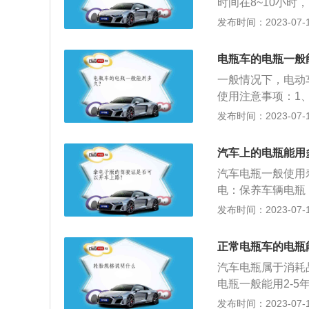
时间在8~10小
出去，电解液膨胀
蓄电池，它的工作
发布时间：2023-07-17
是指铅酸蓄电池，
池。3、原理：用
电瓶车的电瓶一般
用22～28%的稀
一般情况下，电动
使用注意事项：1、
加好水后一定要记
发布时间：2023-07-17
在30%～80%之
械技术状态良好，
汽车上的电瓶能用
汽车电瓶一般使用
电：保养车辆电瓶
等，这样时间一长
发布时间：2023-07-17
跑高速长途：定期
电，一般跑高速一
正常电瓶车的电瓶
不要长时间的将车
汽车电瓶属于消耗
星期后发动车辆行
电瓶一般能用2-
现在很多车载电器
保养得当，再加上
发布时间：2023-07-17
不要用车电瓶直接