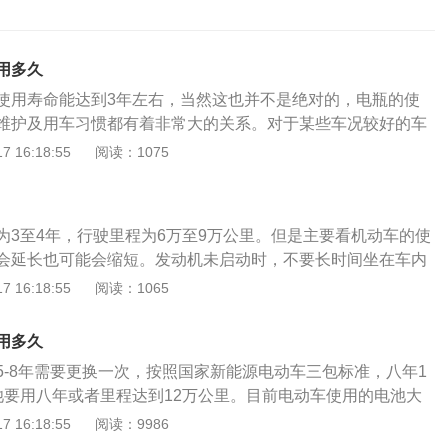
用多久
使用寿命能达到3年左右，当然这也并不是绝对的，电瓶的使
维护及用车习惯都有着非常大的关系。对于某些车况较好的车
个5、6年都没问题。但是，如果车主的驾驶习惯非常不好的情
 16:18:55
阅读：1075
瓶1-2年就需要进行更换了。电瓶车电瓶使用时的注意事项：
的放电深度越小，那么电瓶的使用寿命就会越长，所以不管电
多大，车主都应该要养成随用随充的习惯。2、如果电瓶需要
为3至4年，行驶里程为6万至9万公里。但是主要看机动车的使
么一定要记得充足电，并且定期给电瓶补充电量，一般一个月
会延长也可能会缩短。发动机未启动时，不要长时间坐在车内
3、大电流放电对电瓶车的电瓶有一定的损害，所以驾驶电瓶车在
大灯，不要打开空开关，这样会降低电池寿命。冬天，晚上尽
 16:18:55
阅读：1065
，尽量用脚蹬辅助加力。
面。冬天室外温度很低，把车停在室外过夜会缩短电池的使用
不用时，可以断开电池负极，这样可以防止电池失电。延长电
用多久
如下:启动前不要使用前照灯:启动车辆前不要打开大灯或风扇，
5-8年需要更换一次，按照国家新能源电动车三包标准，八年1
等。即使在晚上，也应该等到发动机空转后再打开或使用这些
池要用八年或者里程达到12万公里。目前电动车使用的电池大
优点是温度低，损耗低。锂电池也分为三元锂电池和磷酸铁锂
 16:18:55
阅读：9986
池的使用寿命比三元锂电池长，但是体积太大，续航有限的问