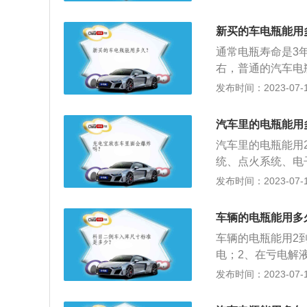
年。以下是相关介
（铅酸蓄电池），
新买的车电瓶能用
普通电瓶。普通电
通常电瓶寿命是3
命一般在2年左右
右，普通的汽车电瓶
右一换。2、定期
停专用电瓶寿命在4
发布时间：2023-07-17
有好的用车习惯。
在5到8年。4.
熄火后，要确保车
命延长器来防硫化
停放，建议拔掉电
汽车里的电瓶能用
极板软化。6.经
次汽车，电瓶会在
汽车里的电瓶能用
电瓶充电，可以使
瓶有足够电量供下
统、点火系统、电
车用电设备供电；
发布时间：2023-07-17
是：1、使用过程
少使用车内的用电
车辆的电瓶能用多
不使用时，需要定
车辆的电瓶能用2
电；2、在亏电解
池盖上的小孔是否
发布时间：2023-07-17
路各部分有无老化
项：1、应直接连