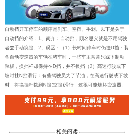
自动挡开车停车的顺序是刹车、空挡、手刹。以下是关于
自动挡的介绍：1、简介：自动挡，顾名思义就是不用驾驶
者去手动换挡。2、误区：（1）长时间停车时仍挂D挡：装
备自动变速器的车辆在堵车时，一些车主常常只踩下制动
踏板，换挡杆却保持在D挡，并不换挡（2）高速行驶或下
坡时挂N挡滑行：有些驾驶员为了节油，在高速行驶或下坡
时，将换挡杆拨到N挡(空挡)滑行，这很可能烧坏变速器。
相关阅读