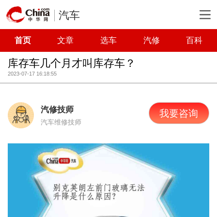
汽车
首页
文章
选车
汽修
百科
库存车几个月才叫库存车？
2023-07-17 16:18:55
汽修技师
我要咨询
汽车维修技师