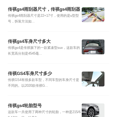
传祺gs4雨刮器尺寸，传祺gs4雨刮器
怎么换
传祺gs4雨刮器尺寸是22+17寸，使用的是u型型
号，拆装方法如...
传祺gs4车身尺寸多大
传祺gs4是传祺旗下的一款紧凑型suv，这款车的
长宽高分别是4545毫...
传祺GS4车身尺寸多少
传祺GS4有很多款车型，不同车型的车身尺寸是
不同的。以2020款传祺G...
传祺gs4轮胎型号
这款车一共使用了两种尺寸的轮胎，一种是215/6