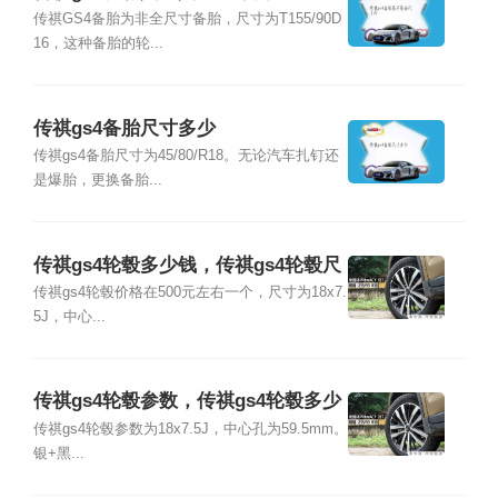
传祺GS4备胎为非全尺寸备胎，尺寸为T155/90D
16，这种备胎的轮...
传祺gs4备胎尺寸多少
传祺gs4备胎尺寸为45/80/R18。无论汽车扎钉还
是爆胎，更换备胎...
传祺gs4轮毂多少钱，传祺gs4轮毂尺
寸
传祺gs4轮毂价格在500元左右一个，尺寸为18x7.
5J，中心...
传祺gs4轮毂参数，传祺gs4轮毂多少
寸
传祺gs4轮毂参数为18x7.5J，中心孔为59.5mm。
银+黑...