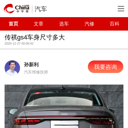
汽车
首页
文章
选车
汽修
百科
传祺gs4车身尺寸多大
2020-12-27 00:06:42
孙新利
我要咨询
汽车维修技师