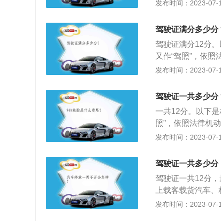
科目三考试应当在
起，市民换领新版
发布时间：2023-07-17
的道路驾驶技能考
份证原件、原驾驶
目三。科目一是指
检）前往车管所。
驾驶证满分多少分
地驾驶技能考试科
驾驶证满分12分
驾驶常识考试科目
又作“驾照”，依
为科目四考试。实
分是对驾驶人交通
发布时间：2023-07-17
记分值最高12分
驶人就失去驾驶资
驾驶证一共多少分
驾驶资格。记分起
一共12分。以下
率，但是执法中对
照”，依照法律机
习驾驶机动车的人
发布时间：2023-07-17
门考试合格，核发
机动车驾驶证的六
驾驶证一共多少分
机动车驾驶证；在
驾驶证一共12分，
换发长期有效的机
上载客载货汽车、
规定时速20%以
发布时间：2023-07-17
50%以上。2、饮酒