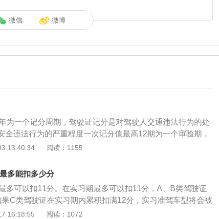
微信
微博
一年为一个记分周期，驾驶证记分是对驾驶人交通违法行为的处
安全违法行为的严重程度一次记分值最高12期为一个审验期，
2个月；法律依据：《机动车驾驶证申领和使用规定》第七十一
 13:40:34
阅读：1155
管理部门对机动车驾驶人的道路交通安全违法行为，除依法给
行道路交通安全违法行为累积记分制度，记分周期为12个月，
,最多能扣多少分
驶证全称为机动车驾驶证，又作驾照，依照法律机动车辆驾驶人
最多可以扣11分。在实习期最多可以扣11分，A、B类驾驶证
，驾驶机动车需要一定的驾驶技能，缺少这种技能的如果随意
如果C类驾驶证在实习期内累积扣满12分，实习准驾车型将会被
可能发生交通事故，无证不能上路行驶，但对于已具备安全驾
就是驾驶人需要重新缴费、重新申领驾驶证、重新考试。A、B
 16:18:55
阅读：1072
道路上驾驶车辆，这种允许的证件就是驾驶证。