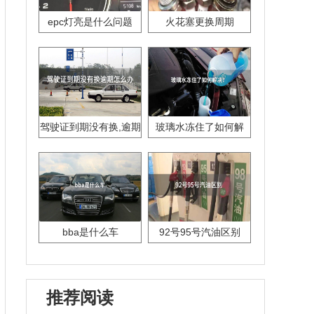
epc灯亮是什么问题
火花塞更换周期
驾驶证到期没有换,逾期
玻璃水冻住了如何解
怎么办??
决？
bba是什么车
92号95号汽油区别
推荐阅读