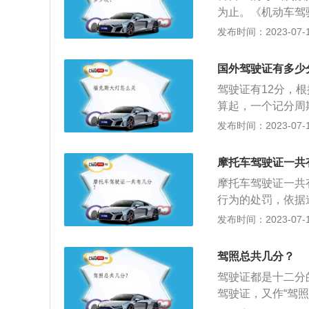
条第一款规定，注
避让行人和校车;5
为止。《机动车驾
市公交车、中型客
一般道路超速20%
次，第一次不及格
发布时间：2023-07-17
达到12分的，实
分的违法行为有：1
目一考试终止，只
分的，注销其实习
速公路上超速20%
理论考试，是机动
国外驾驶证有多少
事故造成轻伤逃逸
全法律法规、地方
车;2、故意遮挡、
驾驶证有12分，
考试的时间为45分
的机动车;5、驾
算起，一个记分周
和判断题，每一题
则。过期换证规则
发布时间：2023-07-17
试。科目一试题内
条件证明，完成驾
路交通安全违法行
所需资料：《机动
方性法规；大中型
摩托车驾驶证一共
人的身份证明（原
车、无轨电车专用
摩托车驾驶证一共
同签名的申请表以
穿拖鞋，电子产品
行为的处罚，依据
观察大屏幕上注意
1分，记分周期为
发布时间：2023-07-17
身份核对处分配座
通常要不少于7天
次不过当天有补考
的作用：记分起到
驾照总共几分？
没有签字视为无效
但是执法中对驾驶
不合格的，可以补
驾驶证都是十二分
请人应当重新预约
驾驶证，又作“驾