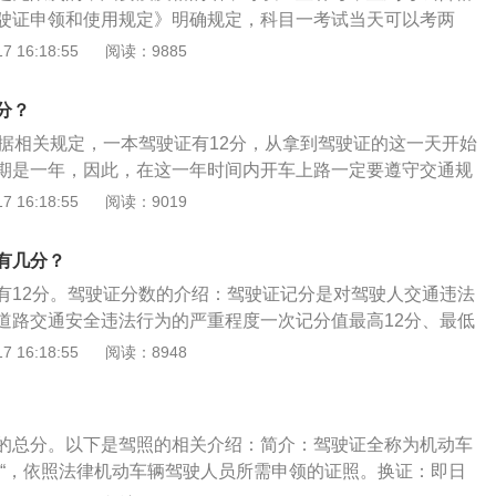
销其最高准驾车型驾驶资格；4、持有大型客车、牵引车、城
、不按规定设置警告标志;6、高速路上低于规定的最低时速;7、
驶证申领和使用规定》明确规定，科目一考试当天可以考两
车、大型货车驾驶证的驾驶人在一年实习期内记6分以上但未
以上未达到50%;8、高速或城市快速路不按规定车道行驶。扣6
的，可以免费补考第二次，如果第二次依然不合格的，本次科
 16:18:55
阅读：9885
习期限延长一年。在延长的实习期内再次记6分以上但未达到12
、不按交通信号指示灯通行;2、一般道路超速50%以上;3、高
能十天后再预约考试。科目一，又称科目一理论考试、驾驶员
的准驾车型驾驶资格。
以上未达到50%;4、高速公路、城市快速路占用应急车道;5、
车驾驶证考核的一部分。考试内容包括驾车理论基础、道路安
分？
、尚未构成犯罪。扣9分的违法行为有：1、高速公路上违法停
性法规等相关知识。考试形式为上机考试，考试时间有限制，
污损号牌;3、7座以上载客汽车超速50%;4、驾驶准驾车型不符
根据相关规定，一本驾驶证有12分，从拿到驾驶证的这一天开始
钟。驾驶证考科目一90分及格，题目是100道题，分为单选题
驶机动车未悬挂号牌。扣12分的违法行为有：
期是一年，因此，在这一年时间内开车上路一定要遵守交通规
1分，总分100分，考试时答错11题，系统会自动交卷结束考
：有效期过后一年内，可以向户口所在地的交警支队提交身体
 16:18:55
阅读：9019
容：驾驶证和机动车管理规定；道路通行条件及通行规定；道
驶证的更换申请。如果超过一年的时间，驾驶证就会被注销。
为及处罚；道路交通事故处理相关规定；机动车基础知识；地
车驾驶证申请表》，需本人签字；机动车驾驶证；机动车驾驶
客货车制动系统与安全装置知识；轮式自行机械车、有轨电
有几分？
件及复印件）；如申请人不能到场，需提交申请人和代理人共
知识。科目一考试注意事项：科一考试时学员注意着装，不准
有12分。驾驶证分数的介绍：驾驶证记分是对驾驶人交通违法
及申请人和代理人的身份证明（原件及复印件）等。
和包包不准携带进入考场，带好身份证，排队进入候考大厅。
道路交通安全违法行为的严重程度一次记分值最高12分、最低
事项及流程，进入考场前将随身物品放入保险柜。进入考场，
一个审验期，一个周期被记12分，该驾驶人就失去驾驶资格，
 16:18:55
阅读：8948
位，找到后开始考试，注意摄像头对准自己遵守考试纪律，一
交通安全教育，考试合格后，方可恢复驾驶资格。驾驶证记分
，再不过交钱重新预约。结束后，排队领取成绩单，并签字，
强行驾驶人遵守交通安全法作用，从而减少交通事故发案率，
。科目一考试没有预约次数的限制，每个科目考试一次，考试
人记分处罚丧失了严肃性、规范性，使记分流于形式。
考一次。不参加补考或者补考仍不合格的，本次考试终止，申
的总分。以下是驾照的相关介绍：简介：驾驶证全称为机动车
考试。而科目二和科目三则规定只有5次考试机会，科目二、
照“，依照法律机动车辆驾驶人员所需申领的证照。换证：即日