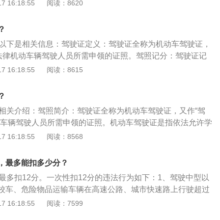
十日后预约。科目三安全文明驾驶常识考试不合格的，已通过
驾驶证，携带两张身份证复印件、两张1寸免冠彩色近照及身
 16:18:55
阅读：8620
试成绩有效。驾考共有3个科目，分别是科目一、科目二、科
证、县级或县级以上医院的体检证明（也可在车管所免费体
道路交通安全法律、法规和相关知识考试科目；科目二是指场
在填写《机动车驾驶证申请表》后，即可免费换证。
？
目；科目三考试分为两项内容，是指道路驾驶技能和安全文明
。以下是相关信息：驾驶证定义：驾驶证全称为机动车驾驶证，
。安全文明驾驶常识考试在科目三之后进行，所以都习惯称之
照法律机动车辆驾驶人员所需申领的证照。驾照记分：驾驶证记
际的官方说法中（即公安部123号令）没有科目四一说。
违法行为的处罚，依据道路交通安全违法行为的严重程度一次
 16:18:55
阅读：8615
、最低1分，记分周期为一个审验期，一个周期被记12分，该驾
格，通常要不少于7天交通安全教育，考试合格后，方可恢复
？
到强行驾驶人遵守交通安全法作用，从而减少交通事故发案
是相关介绍：驾照简介：驾驶证全称为机动车驾驶证，又作“驾
驾驶人记分处罚丧失了严肃性、规范性，使记分流于形式。
动车辆驾驶人员所需申领的证照。机动车驾驶证是指依法允许学
员，经过学习，掌握了交通法规知识和驾驶技术后，经管理部
 16:18:55
阅读：8568
许可驾驶某类机动车的法律凭证。领证时间：机动车驾驶人在
年有效期内，每个记分周期均未记满12分，换发十年有效期的
，最多能扣多少分？
机动车驾驶证的十年有效期内，每个记分周期均未记满12分，
最多扣12分。一次性扣12分的违法行为如下：1、驾驶中型以
动车驾驶证。
校车、危险物品运输车辆在高速公路、城市快速路上行驶超过
上或者在高速公路、城市快速路以外的道路上行驶超过规定时速
 16:18:55
阅读：7599
后驾驶机动车，酒精含量达到20mg/100ml但不足80mg/100m