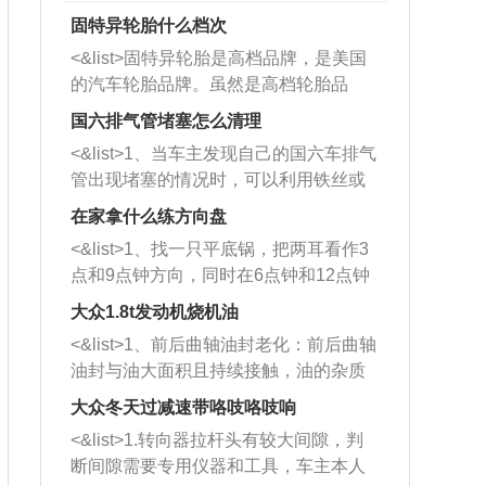
固特异轮胎什么档次
<&list>固特异轮胎是高档品牌，是美国
的汽车轮胎品牌。虽然是高档轮胎品
牌，但是中高低端的轮胎都有生产，这
国六排气管堵塞怎么清理
也是为了更好的开拓市场。
<&list>1、当车主发现自己的国六车排气
管出现堵塞的情况时，可以利用铁丝或
者是细棍，直接将杂物给取出来，如果
在家拿什么练方向盘
堵塞情况比较严重，也可以采取应急措
<&list>1、找一只平底锅，把两耳看作3
施。 <&list>2、直接利用木棍将所有的
点和9点钟方向，同时在6点钟和12点钟
杂物推到排气管里面的位置处，然后将
方向做一个标记。 <&list>2、双手握住
三元催化器拆解开，就可以将堵塞的东
大众1.8t发动机烧机油
平底锅两耳，然后往左打半圈、一圈、
西取出来。但如果是因为积碳过多引起
<&list>1、前后曲轴油封老化：前后曲轴
一圈半的练习，往右同样也要打相同的
的堵塞，就需要将三元催化器泡在草酸
油封与油大面积且持续接触，油的杂质
圈数。 <&list>3、最后强调要反复练
中进行清洗。 <&list>3、也可以利用清
和发动机内持续温度变化使其密封效果
习，这样就可以形成肌肉记忆，在真实
大众冬天过减速带咯吱咯吱响
洗剂对堵塞的情况得到解决，将清洗剂
逐渐减弱，导致渗油或漏油。<&list>2、
驾驶车辆时，不需要记忆也能打好方
放在燃油箱中，与燃油混合后，车辆启
<&list>1.转向器拉杆头有较大间隙，判
活塞间隙过大：积碳会使活塞环与缸体
向。
动时，就可以和汽油一起进入到燃烧
断间隙需要专用仪器和工具，车主本人
的间隙扩大，导致机油流入燃烧室中，