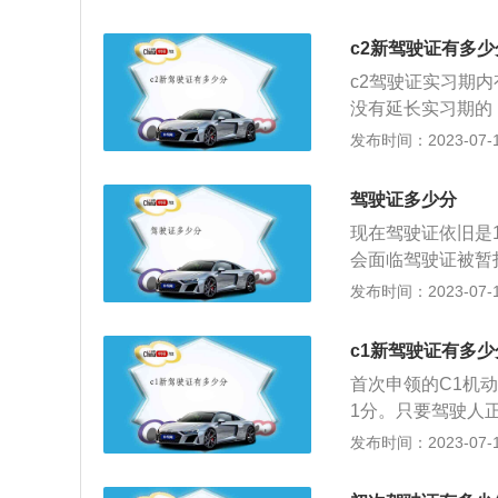
类驾驶证如果在实
果在延长的实习期
c2新驾驶证有多少
果实习准驾车型不
c2驾驶证实习期内
论是实习期还是正
没有延长实习期的
驾驶证，增驾是在
申领和使用规定》
发布时间：2023-07-17
分的。驾驶证分扣
满12分的，注销
驶证会被交警暂扣
定》，机动车驾驶
法行为地公安机关
驾驶证多少分
的12个月为实习
知识学习。二十日
现在驾驶证依旧是
一式样的实习标志
通过记分予以清除
会面临驾驶证被暂
执行任务的警车、
证如果在一个记分
免除记分。当然驾
发布时间：2023-07-17
学物品、剧毒或者
在15日内到指定
高可累计减免6分
驶人在实习期内驾
参加学法减分来免
驾驶证三年以上的
c1新驾驶证有多少
的12分值基础上
可以由持有小型自
首次申领的C1机
减分来获得分值，
车型后的实习期内
1分。只要驾驶人
还剩7分，以此类
实习期间的C1机
发布时间：2023-07-17
学法减分来增分，
驾驶机动车上高速
情况下才能参加，
分不能被扣完，否