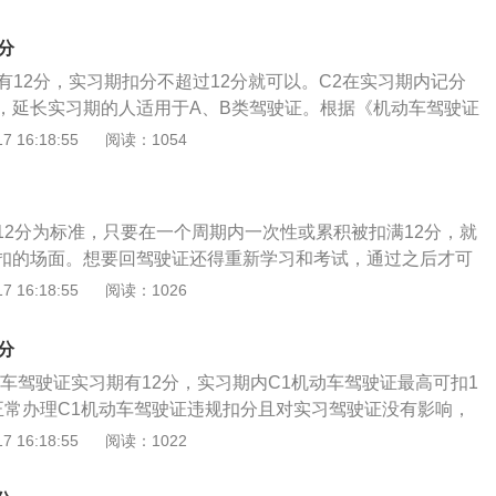
习期内累积扣满6分，但未达12分，实习期将会延长一年。如
内再次累积扣满6分，但不满12分，会注销实习准驾车型。如
分
是最高准驾车型，那么最高的准驾车型将会被注销。驾驶证无
有12分，实习期扣分不超过12分就可以。C2在实习期内记分
式期、或者是增驾，都只有12分。对于增驾，并不等于有两本
，延长实习期的人适用于A、B类驾驶证。根据《机动车驾驶证
原有的驾驶证上增加新的准驾车型，所有的准驾车型是共用12
，机动车驾驶人在实习期内发生的道路交通安全违法行为被记
 16:18:55
阅读：1054
完的办法：C类驾驶证如果在一个记分周期内被扣满12分，驾
其实习的准驾车型驾驶资格。根据《机动车驾驶证申领和使用规
，机动车驾驶人应当在十五日内到机动车驾驶证核发地或者违
人初次取得汽车类准驾车型或者初次取得摩托车类准驾车型后
交通管理部门参加为期七天的道路交通安全法律、法规和相关
期。在实习期内驾驶机动车的，应当在车身后部粘贴或者悬挂统
内进行科目一考试，考试合格的记分清除，发还驾驶证。考试
12分为标准，只要在一个周期内一次性或累积被扣满12分，就
。机动车驾驶人在实习期内不得驾驶公共汽车、营运客车或者
并返还驾驶证，否则将继续参加学习、继续考试。A、B类驾驶
扣的场面。想要回驾驶证还得重新学习和考试，通过之后才可
消防车、救护车、工程救险车以及载有爆炸物品、易燃易爆化
周期内累积扣满12分，驾驶证将会面临降级处理；驾驶人需要
驶证也有18分的情况，参加学法减分教育活动，一个周期内最
 16:18:55
阅读：1026
放射性等危险物品的机动车；驾驶的机动车不得牵引挂车。驾
地方办理降级换证手续。
。此减免分可以在违章记分情况下使用，在被扣分之后，可以
驶机动车上高速公路行驶，应当由持相应或者包含其准驾车型
去记分。需要注意的是减免并不代表增分。也就是不能在本来
驾驶人陪同。其中，驾驶残疾人专用小型自动挡载客汽车的，
分
相加，如驾驶证被扣6分，此时还有6分没扣，那么可以参加学法
动挡载客汽车以上准驾车型驾驶证的驾驶人陪同。在增加准驾
动车驾驶证实习期有12分，实习期内C1机动车驾驶证最高可扣1
得到一分，那么扣分就可减免一分，也就是驾驶证被扣5分，
，驾驶原准驾车型的机动车时不受上述限制。
正常办理C1机动车驾驶证违规扣分且对实习驾驶证没有影响，
推，最高减免6分。没有记分的话，满分的驾驶证，是不可以用
动车驾驶证就不能违规扣分12分，实习驾驶证驾驶人也不能单独
 16:18:55
阅读：1022
也不可以参与学法减分。还有学法减分是必须在驾驶证有分的
公路。新手注意事项：1、拿到新驾照的第一年是实习期，12
驾驶证被扣满12分的同样不能够使用减免分。另外处于实习期
则准驾车型将会被注销；2、实习期间上路行驶要张贴实习标