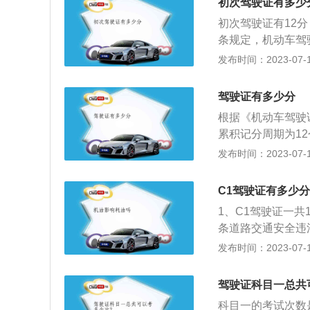
间的驾驶证是不能
初次驾驶证有多少
志，实习标志要张
还剩有分的情况下
初次驾驶证有12
如果是磁吸式实习
获得分值的途径：
条规定，机动车驾
号令第六十四条第
2、现场学习：参
驶资格。同时，在
发布时间：2023-07-17
独上高速的，需要
试后一次可以减免
的，如果在延长的
才能上高速行驶；
关知识，考试及格
分周期内违法记分
携式查询终端的，
驾驶证有多少分
分!而在一个记分
值。
根据《机动车驾驶
管记分系统便会将
累积记分周期为1
人交通违法行为的
《机动车驾驶证申
发布时间：2023-07-17
12分、最低1分
分记录的，注销其
去驾驶资格，通常
车型的，还应当按
格。记分起到强行
C1驾驶证有多少分
有大型客车、牵引
执法中对驾驶人记
1、C1驾驶证一
实习期内记6分以
条道路交通安全违
次记6分以上但未
初次领取之日起计
发布时间：2023-07-17
安全违法行为的严重
分值为：12分、6
分六种；扣1分的违
则》第六十九条机
4、不按规定年检;
驾驶证科目一总共
车型驾驶资格。被
违法行为有：1、开
科目一的考试次数