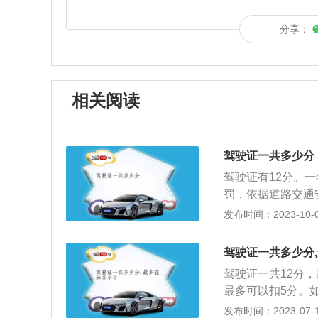
分享：
相关阅读
驾驶证一共多少分
驾驶证有12分。
罚，依据道路交通
一个记分周期是1
发布时间：2023-10-03
条：公安机关交通
予行政处罚外，实
驾驶证一共多少分
满分为12分。驾
驾驶证一共12分，
员所需申领的证照
最多可以扣5分。
驾驶机动车，就有
注销；也就是说，
发布时间：2023-07-17
驶技术的人他们在