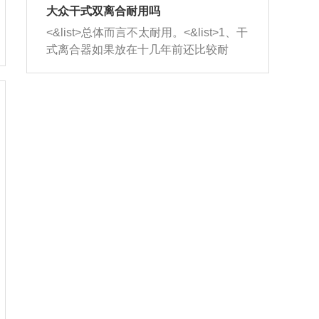
室，最后形成废气排出，就可以让三元
无法制作，需要将车辆送到修理厂或4s
造成烧机油。<&list>3、机油粘度。使用
大众干式双离合耐用吗
催化器得到清洗，排气管堵塞的情况就
店；<&list>2.车辆半轴套管防尘罩破
机油粘度过小的话，同样会有烧机油现
<&list>总体而言不太耐用。<&list>1、干
能够得到解决。
裂，破裂后会出现漏油现象，使半轴磨
象，机油粘度过小具有很好的流动性，
式离合器如果放在十几年前还比较耐
损严重，磨损的半轴容易损坏，产生异
容易窜入到气缸内，参与燃烧。<&list>
用，但是由于现在的汽车发动机动力输
响；<&list>3.稳定器的转向胶套和球头
4、机油量。机油量过多，机油压力过
出越来越高，使得干式离合器散热不足
老化，一般是使用时间过长造成的。解
大，会将部分机油压入气缸内，也会出
的缺陷也逐渐暴露出来。<&list>2、由于
决方法是更换新的质量好的转向橡胶套
现烧机油。<&list>5、机油滤清器堵塞：
干式双离合的工作环境暴露在空气中，
和球头。
会导致进气不畅，使进气压力下降，形
而离合器的散热也是通离合器罩上面的
成负压，使机油在负压的情况下吸入燃
几个小孔来进行散热。但是在行驶过程
烧室引起烧机油。<&list>6、正时齿轮或
中变速箱需要换挡，就不得不使得离合
链条磨损：正时齿轮或链条的磨损会引
器频繁工作。<&list>3、长时间的低速行
起气阀和曲轴的正时不同步。由于轮齿
驶以及过于频繁的启停，导致离合器的
或链条磨损产生的过量侧隙，使得发动
温度不断升高，而低速行驶时空气流动
机的调节无法实现：前一圈的正时和下
效率不高，无法将离合器中的热量有效
一圈可能就不一样。当气阀和活塞的运
的带走，导致离合器内部的温度不断升
动不同步时，会造成过大的机油消耗。
高，加速离合器的磨损。
解决方法：更换正时齿轮或链条。<&list
>7、内垫圈、进风口破裂：新的发动机
设计中，经常采用各种由金属和其他材