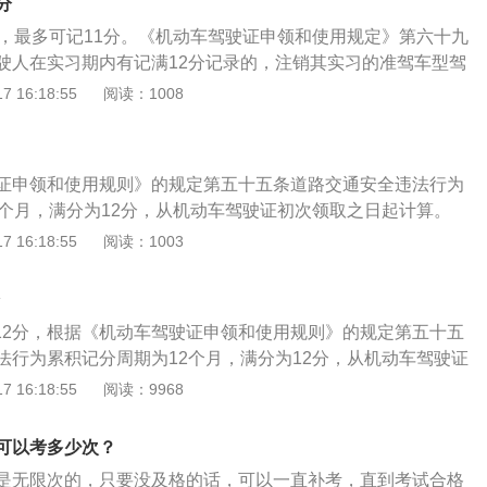
参与的。也就是说获得减免分值的前提一定是在被扣分之后又
分
贴交通管理部门统一颁发的，并且要张贴在汽车后玻璃内侧；
，可参加学法减分的教育活动来获得分值减免扣分。学法减分
分，最多可记11分。《机动车驾驶证申领和使用规定》第六十九
标志，要张贴在汽车后面外壳上；否则一旦被拦截会根据123
1、公益活动：参加交通安全公益活动，一次可以减免1分。
驶人在实习期内有记满12分记录的，注销其实习的准驾车型驾
三款规定处以20元以上200元以下罚款；3、实习期间是不能单
加道路交通安全法律、法规和相关知识现场学习活动，通过考
一年的实习期内，扣分不要超过六分，否则会实习期延长一年
 16:18:55
阅读：1008
有相同驾驶证或更高准驾车型驾驶证3年以上经验的人陪同，
2分。3、网上学习：在网上学习道路交通安全法律、法规和相
一年内，扣分继续超过六分的话就要重考了当驾驶证在一个记
4、驾驶时要带齐证件，如今并不是全国都使用电子驾照和便
后，获得减分资格。
达到12分的，要参加学习并通过科目一的考试后才可以消除记
一旦遇到交警查车，没能及时出示证件，会被扣除相应的分
周期内，违法记分不达到12分的，下一个记分周期开始，公安车
证申领和使用规则》的规定第五十五条道路交通安全违法行为
上一记分周期所记的分数全部自动清零。驾驶证记分是对驾驶
2个月，满分为12分，从机动车驾驶证初次领取之日起计算。
处罚，依据道路交通安全违法行为的严重程度一次记分值最高
领和使用规则》第六十九条机动车驾驶人在实习期内有记满12
 16:18:55
阅读：1003
，记分周期为一个审验期，一个周期被记12分的，该驾驶人就失
实习的准驾车型驾驶资格。被注销的驾驶资格不属于最高准驾
要不少于7天交通安全教育，考试合格后，方可恢复驾驶资
照第六十八条第一款规定，注销其最高准驾车型驾驶资格。持
驾驶人遵守交通安全法作用，从而减少交通事故发案率，但是
车、城市公交车、中型客车、大型货车驾驶证的驾驶人在一年
分处罚丧失了严肃性、规范性，使记分流于形式。
共12分，根据《机动车驾驶证申领和使用规则》的规定第五十五
上但未达到12分的，实习期限延长一年。在延长的实习期内再
法行为累积记分周期为12个月，满分为12分，从机动车驾驶证
达到12分的，注销其实习的准驾车型驾驶资格。依据道路交通
算；2、依据道路交通安全违法行为的严重程度，一次记分的
 16:18:55
阅读：9968
程度，一次记分的分值为：12分、9分、6分、3分、2分、1
分、3分、2分、1分五种；3、《机动车驾驶证申领和使用规
法行为有：1、压黄线行驶;2、未系安全带;3、不按规定会车;
动车驾驶人在实习期内有记满12分记录的，注销其实习的准驾
5、不按规定使用灯光;6、违反禁令标志、禁止标线。扣3分的
可以考多少次？
注销的驾驶资格不属于最高准驾车型的，还应当按照第六十八
车接打电话;2、不按规定借道超车;3、普通道路逆行的;4、不
是无限次的，只要没及格的话，可以一直补考，直到考试合格