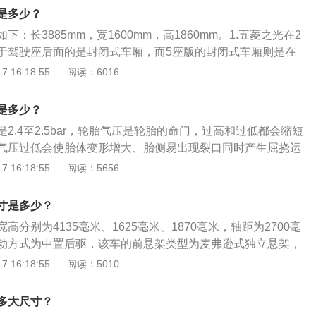
光的自然吸气发动机拥有73kw的最大功率和135牛米的最大扭
是多少？
大功率转速为5400转每分钟，最大扭矩转速为3800-5000转
：长3885mm，宽1600mm，高1860mm。1.五菱之光在2
点电喷技术，并且使用了铝合金缸盖缸体。与这款发动机匹配
于驾驶座后面的是封闭式车厢，而5座版的封闭式车厢则是在
箱(MT)。国家关于汽车的尺寸有相关规定，根据发行的国家标
.在配置和动力上新车型配备了近光灯高度可调、ABS+EBD
 16:18:55
阅读：6016
89》中提到，车辆的总宽不包括后视镜，汽车宽度的限制是为相邻
而动力上搭载的是.2L四缸自然吸气发动机，最大功率76马力，
分的侧向净空间。也就是说，在国家标准中，汽车宽度数据的
配5挡手动变速器，百公里油耗为6L。
时候能提供足够的空间，不会因为宽度太大而导致超车过程中
是多少？
发生道路的标线比汽车的宽度要窄的情况，另外，国家规定车
2.4至2.5bar，轮胎气压是轮胎的命门，过高和过低都会缩短
2.5m，以符合相关公共道路的使用需求。
气压过低会使胎体变形增大、胎侧易出现裂口同时产生屈挠运
；气压过高会使轮胎帘线受到过度的伸张变形，胎体弹性下
 16:18:55
阅读：5656
.2LL4自然吸气发动机，发动机最大扭矩为108牛米，最大扭
0至4200转。五菱之光的长宽高分别为3797mm、1510mm、
寸是多少？
2500mm，最高车速达到每小时100千米，轮胎规格为165/70R
高分别为4135毫米、1625毫米、1870毫米，轴距为2700毫
动方式为中置后驱，该车的前悬架类型为麦弗逊式独立悬架，
非独立悬架。在动力方面，五菱宏光搭载了一台自然吸气发动
 16:18:55
阅读：5010
马力为76匹，最大扭矩为135牛米，最大功率为56千瓦，最
5600转，最大扭矩转速为每分钟3600转到4200转。
多大尺寸？