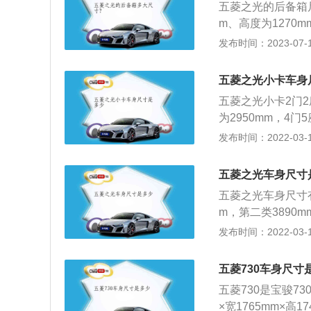
五菱之光的后备箱
m、高度为1270
mm。7座版的车
发布时间：2023-07-17
箱。五菱之光车型
直列4缸自然吸气发
五菱之光小卡车身
s，最大扭矩115n
五菱之光小卡2门2座
为2950mm，4门
为2950mm。五
发布时间：2022-03-11
外观设计出众，车
菱之光小卡按照通
五菱之光车身尺寸
并且车身轻巧，行
五菱之光车身尺寸有四
面相对来说比较便
m，第二类3890mm
10mm×1830mm
发布时间：2022-03-10
为2500mm。
018款、2019
五菱730车身尺寸
到130千米每小时
五菱730是宝骏7
6款，变速箱类型均
×宽1765mm×高1