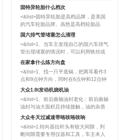
固特异轮胎什么档次
<&list>固特异轮胎是高档品牌，是美国
的汽车轮胎品牌。虽然是高档轮胎品
牌，但是中高低端的轮胎都有生产，这
国六排气管堵塞怎么清理
也是为了更好的开拓市场。
<&list>1、当车主发现自己的国六车排气
管出现堵塞的情况时，可以利用铁丝或
者是细棍，直接将杂物给取出来，如果
在家拿什么练方向盘
堵塞情况比较严重，也可以采取应急措
<&list>1、找一只平底锅，把两耳看作3
施。 <&list>2、直接利用木棍将所有的
点和9点钟方向，同时在6点钟和12点钟
杂物推到排气管里面的位置处，然后将
方向做一个标记。 <&list>2、双手握住
三元催化器拆解开，就可以将堵塞的东
大众1.8t发动机烧机油
平底锅两耳，然后往左打半圈、一圈、
西取出来。但如果是因为积碳过多引起
<&list>1、前后曲轴油封老化：前后曲轴
一圈半的练习，往右同样也要打相同的
的堵塞，就需要将三元催化器泡在草酸
油封与油大面积且持续接触，油的杂质
圈数。 <&list>3、最后强调要反复练
中进行清洗。 <&list>3、也可以利用清
和发动机内持续温度变化使其密封效果
习，这样就可以形成肌肉记忆，在真实
大众冬天过减速带咯吱咯吱响
洗剂对堵塞的情况得到解决，将清洗剂
逐渐减弱，导致渗油或漏油。<&list>2、
驾驶车辆时，不需要记忆也能打好方
放在燃油箱中，与燃油混合后，车辆启
<&list>1.转向器拉杆头有较大间隙，判
活塞间隙过大：积碳会使活塞环与缸体
向。
动时，就可以和汽油一起进入到燃烧
断间隙需要专用仪器和工具，车主本人
的间隙扩大，导致机油流入燃烧室中，