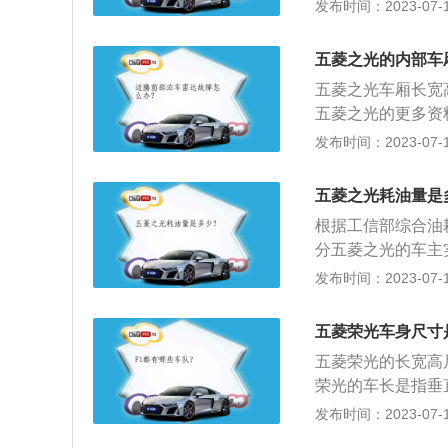
2003年上市。新
发布时间：2023-07-17
的车内空间。2、
用汽车和上汽集团
五菱之光的内部车
光”是在不装配安
五菱之光车厢长宽高分
的车型，并按照国
五菱之光的更多资
了产品的先进技术
属性，车身上贴有
发布时间：2023-07-17
是第三排为封闭式
点烟器、收音机+A
五菱之光耗油量是
3、动力方面，汽车
根据工信部综合油耗所
矩108牛·米，传
分五菱之光的车主实
油耗为6升。
受诸多因素影响，
发布时间：2023-07-17
程和速度的关系来
2.下次再加油时
五菱荣光车身尺寸
数，通过路程和速
五菱荣光的长宽高尺寸
荣光的车长是指垂
位的两垂直间的距
发布时间：2023-07-17
外刚性固定突出部