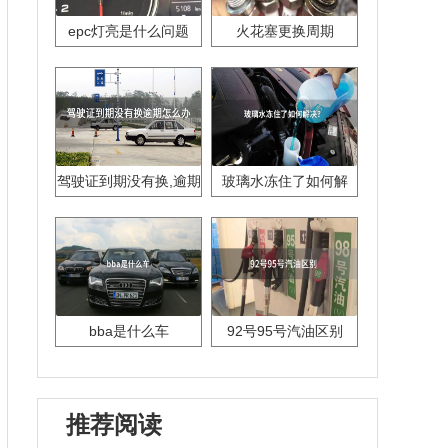
epc灯亮是什么问题
火花塞更换周期
驾驶证到期没有换,逾期
玻璃水冻住了如何解
怎么办??
决？
bba是什么车
92号95号汽油区别
推荐阅读