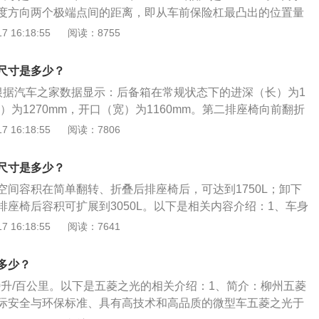
扭矩，这款发动机可以在3000到4000转每分钟时输出最大扭
度方向两个极端点间的距离，即从车前保险杠最凸出的位置量
动变速器。1.5升自然吸气发动机具有99马力和140牛米的最
最凸出的位置，这两点间的距离。车身宽度定义：汽车宽度方
 16:18:55
阅读：8755
可以在3400到4400转每分钟时输出最大扭矩，匹配的是6速
距离，也就是车身左、右最凸出位置之间的距离。根据业界通
关于汽车的尺寸有相关规定，根据发行的国家标准《GB1589-
度不包含左、右后视镜伸出的宽度，即最凸出位置应在后视镜
辆的总宽不包括后视镜，汽车宽度的限制是为相邻车道间超车提
尺寸是多少？
间。也就是说，在国家标准中，汽车宽度数据的意义在于在超
根据汽车之家数据显示：后备箱在常规状态下的进深（长）为1
够的空间，不会因为宽度太大而导致超车过程中发生意外事故
高）为1270mm，开口（宽）为1160mm。第二排座椅向前翻折
线比汽车的宽度要窄的情况，另外，国家规定车辆的总宽不能
70mm。7座版的车型，最小进深为280mm，只能容纳双肩包
 16:18:55
阅读：7806
符合相关公共道路的使用需求。
第三排座椅可以向前翻折，不过座椅采用螺栓固定，需要工具
相关资料如下：1.简介：截至2019年8月19日，五菱之光在
尺寸是多少？
18款，共有四款车型在售，全部为国五排放标准。五菱之光车型
空间容积在简单翻转、折叠后排座椅后，可达到1750L；卸下
身样式分为卡车和面包车两种。其中面包车的车身尺寸为：37
排座椅后容积可扩展到3050L。以下是相关内容介绍：1、车身
5mm，轴距为2500mm。2.配置：动力方面，全系搭载1.2L直列4缸
宽分别为：3695mm、1495mm、1860mm。2、品牌介绍：
 16:18:55
阅读：7641
配5挡手动变速箱，最大功率60KW，最大马力82PS，最大
菱依托上汽集团、通用汽车的先进管理水平并结合五菱多年的
。悬架方面，前悬架为麦弗逊式独立悬架，后悬架为整体桥式非独
验，并与湖南大学合作，自主开发的符合国际安全与环保标
为后轮驱动。
多少？
高品质的微型车。
.0升/百公里。以下是五菱之光的相关介绍：1、简介：柳州五菱
际安全与环保标准、具有高技术和高品质的微型车五菱之光于