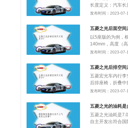
和110牛米的最大
长度定义：汽车长
矩，匹配的是5速手
起，到车后保险杠
发布时间：2023-07-17
大扭矩，这款发动机
向两个极端点间的
手动变速器。 国家
用的规则，车身宽
89》中提到，车
五菱之光后面空间
折叠后选取。
供充分的侧向净空
以5座版的为例，
车的时候能提供足
140mm，高度（
或者发生道路的标
后，最大进深为14
发布时间：2023-07-17
超过2.5m，以
或较小的行李箱。
配合，不方便。更多
五菱之光后排空间
售的最新款是20
五菱宏光车内行李
定位为面包车，车
后排座椅，折叠中
97/1510/183
尺寸：五菱之光长高
发布时间：2023-07-17
自然吸气发动机，匹
五菱之光是柳州五
扭矩115N·m
丰富的微车制造经
立悬架。驱动方式
五菱之光的油耗是
准、具有高技术和
五菱之光油耗是7
自主开发出符合国