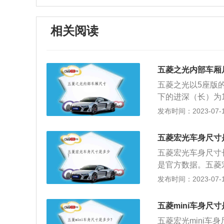
相关阅读
五菱之光内部车厢
五菱之光以5座版
下的进深（长）为1
米。第二排座椅向
发布时间：2023-07-17
80毫米，只能容
采用螺栓固定，需
五菱宏光车身尺寸
为卡车和面包车两种
五菱宏光车身尺寸长
例：长为3797毫
是官方数据。五菱
来源于百度有驾）
前、后最外端突出
发布时间：2023-07-17
手动变速箱，最大功
分别抵靠车辆两侧
悬架为麦弗逊式独
点与车辆支承平面
动。
五菱mini车身尺
吸气发动机，另一款
五菱宏光mini车身尺