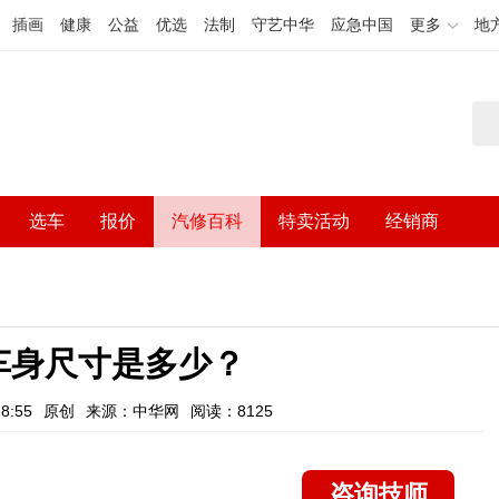
插画
健康
公益
优选
法制
守艺中华
应急中国
更多
地
选车
报价
汽修百科
特卖活动
经销商
车身尺寸是多少？
8:55
原创
来源：中华网
阅读：8125
咨询技师