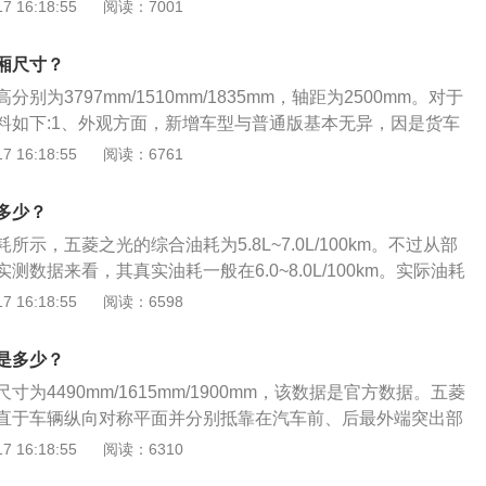
款6360微车，行驶更安全，外型美观大方，经济实用，拥有宽敞
 16:18:55
阅读：7001
产品评价："五菱之光”是国内第一款利用国内先进技术，并在通
合资的泛亚汽车技术中心支持下自主开发的新款车型。“五菱之
厢尺寸？
全气囊前提下，国内第一批通过了“正面碰撞乘员保护”试验认证
别为3797mm/1510mm/1835mm，轴距为2500mm。对于
际上最先进的汽车技术规范进行整车综合试验验证，充分代表
料如下:1、外观方面，新增车型与普通版基本无异，因是货车
。
反光标识。2座版车型驾驶位后方全部为封闭式车厢，5座版则
 16:18:55
阅读：6761
车厢。2、配置方面，汽车标配近光灯高度可调、手动车窗、
UX接口、ABS+EBD，可选配前置空调和可折叠后排座椅。
多少？
将搭载1.2L四缸自然吸气发动机，最大功率76马力，最大扭
示，五菱之光的综合油耗为5.8L~7.0L/100km。不过从部
动系统将匹配5挡手动变速器，最高车速为100km/h，百公里综合
测数据来看，其真实油耗一般在6.0~8.0L/100km。实际油耗
需要从多方面因素综合考虑。以下为计算油耗的方法：通过路
 16:18:55
阅读：6598
计算油耗。1.给汽车加油加到跳枪为止，记录此时的公里数。
，仍然加到跳枪为止，记录加油量。3.计算此时距上次跑的公里
是多少？
度的关系来计算油耗即可。
为4490mm/1615mm/1900mm，该数据是官方数据。五菱
直于车辆纵向对称平面并分别抵靠在汽车前、后最外端突出部
离；车宽是指平行于车辆纵向对称平面并分别抵靠车辆两侧最
 16:18:55
阅读：6310
位的平面之间的距离；车高是指车辆最高点与车辆支承平面之