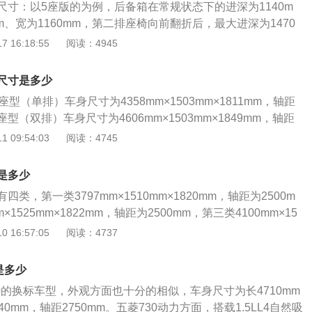
尺寸：以5座版的为例，后备箱在常规状态下的进深为1140m
mm、宽为1160mm，第二排座椅向前翻折后，最大进深为1470
型的后备箱最小进深为280mm，只能容纳双肩包或较小的行李
 16:18:55
阅读：4945
定位面包车，车身样式分为卡车和面包车两种，全系搭载1.2L
动机，匹配5挡手动变速箱，最大功率60kw，最大马力82p
尺寸是多少
m。
型（单排）车身尺寸为4358mm×1503mm×1811mm，轴距
5座型（双排）车身尺寸为4606mm×1503mm×1849mm，轴距
菱之光小卡是上海通用五菱其中一个车型，官方报价为3.49万。
 09:54:03
阅读：4745
子底盘充实，整车加长尺寸，扩容货箱，增大了车内空间。五
用汽车标准进行打造，满足了用户在空间和性能方面的需求，
是多少
车灵活方便，发动机噪声小，使用成本低。五菱小卡在价格方
类，第一类3797mm×1510mm×1820mm，轴距为2500m
宜，不会造成太大的经济压力。
×1525mm×1822mm，轴距为2500mm，第三类4100mm×15
，轴距为2750mm，第四类3797mm×1510mm×1835mm，轴距
 16:57:05
阅读：4737
五菱之光是上海通用五菱汽车推出的其中一个车型，目前在售的有2
款和2020款三款。整车的质保为三年或六万公里，最高车速可以达
是多少
，油箱容积为49升。五菱宏光S3在售和即将上市的车型一共有
30的换标车型，外观方面也十分的相似，车身尺寸为长4710mm
为手动。发动机排量为1206毫升，最大功率为60.3千瓦。五
740mm，轴距2750mm。五菱730动力方面，搭载1.5LL4自然吸