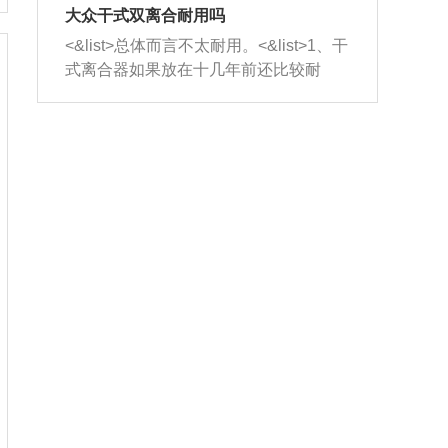
室，最后形成废气排出，就可以让三元
无法制作，需要将车辆送到修理厂或4s
造成烧机油。<&list>3、机油粘度。使用
大众干式双离合耐用吗
催化器得到清洗，排气管堵塞的情况就
店；<&list>2.车辆半轴套管防尘罩破
机油粘度过小的话，同样会有烧机油现
<&list>总体而言不太耐用。<&list>1、干
能够得到解决。
裂，破裂后会出现漏油现象，使半轴磨
象，机油粘度过小具有很好的流动性，
式离合器如果放在十几年前还比较耐
损严重，磨损的半轴容易损坏，产生异
容易窜入到气缸内，参与燃烧。<&list>
用，但是由于现在的汽车发动机动力输
响；<&list>3.稳定器的转向胶套和球头
4、机油量。机油量过多，机油压力过
出越来越高，使得干式离合器散热不足
老化，一般是使用时间过长造成的。解
大，会将部分机油压入气缸内，也会出
的缺陷也逐渐暴露出来。<&list>2、由于
决方法是更换新的质量好的转向橡胶套
现烧机油。<&list>5、机油滤清器堵塞：
干式双离合的工作环境暴露在空气中，
和球头。
会导致进气不畅，使进气压力下降，形
而离合器的散热也是通离合器罩上面的
成负压，使机油在负压的情况下吸入燃
几个小孔来进行散热。但是在行驶过程
烧室引起烧机油。<&list>6、正时齿轮或
中变速箱需要换挡，就不得不使得离合
链条磨损：正时齿轮或链条的磨损会引
器频繁工作。<&list>3、长时间的低速行
起气阀和曲轴的正时不同步。由于轮齿
驶以及过于频繁的启停，导致离合器的
或链条磨损产生的过量侧隙，使得发动
温度不断升高，而低速行驶时空气流动
机的调节无法实现：前一圈的正时和下
效率不高，无法将离合器中的热量有效
一圈可能就不一样。当气阀和活塞的运
的带走，导致离合器内部的温度不断升
动不同步时，会造成过大的机油消耗。
高，加速离合器的磨损。
解决方法：更换正时齿轮或链条。<&list
>7、内垫圈、进风口破裂：新的发动机
设计中，经常采用各种由金属和其他材