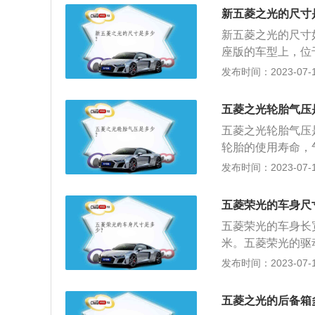
间的距离。 五菱荣
新五菱之光的尺寸
矩，这款发动机的最
新五菱之光的尺寸如下
每分钟。搭载了多
座版的车型上，位
的是5速手动变速
第三排座位之后。2
发布时间：2023-07-17
准《GB1589-
和点烟器等配置。
车道间超车提供充
扭矩108Nm，匹
意义在于在超车的
五菱之光轮胎气压
发生意外事故或者
五菱之光轮胎气压是
辆的总宽不能超过
轮胎的使用寿命，
动、促使橡胶老化
发布时间：2023-07-17
降。五菱之光使用1
矩转速为每分钟360
五菱荣光的车身尺
1820mm，轴距为
五菱荣光的车身长宽
13。
米。五菱荣光的驱
后悬架为钢板弹簧
发布时间：2023-07-17
机，该发动机的最大
大功率转速为每分钟
五菱之光的后备箱