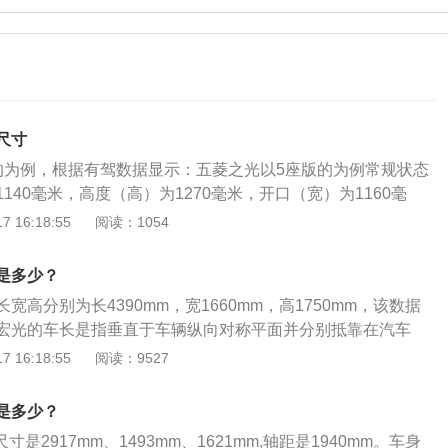
尺寸
的为例，根据有驾数据显示：五菱之光以5座版的为例常规状态
140毫米，高度（高）为1270毫米，开口（宽）为1160毫
前翻折后，最大进深为1470毫米。7座版的车型，最小进深为2
 16:18:55
阅读：1054
纳双肩包或较小的行李箱。第三排座椅可以向前翻折，不过座椅
要工具配合，不方便。五菱之光车型定位面包车，车身样式分
是多少？
。其中面包车的车身尺寸以五菱之光2008款1.0L基本型为
宽高分别为长4390mm，宽1660mm，高1750mm，该数据
米，宽为1510毫米，高为1860毫米，轴距为2500毫米（此数据
宏光的车长是指垂直于车辆纵向对称平面并分别抵靠在汽车
。动力方面，全系搭载1.2升直列4缸自然吸气发动机，匹配5挡
部位的两垂直间的距离；车宽是指平行于车辆纵向对称平面并
 16:18:55
阅读：9527
率60千瓦，最大马力82，最大扭矩115牛米。悬架方面，前
最外刚性固定突出部位的平面之间的距离；车高是指车辆最高
立悬架，后悬架为整体桥式非独立悬架。驱动方式为后轮驱
之间的距离。 五菱宏光使用了两款发动机，一款是1.2升自然
寸是多少？
是1.5升自然吸气发动机。1.2升自然吸气发动机具有76马力
寸是2917mm、1493mm、1621mm,轴距是1940mm。车身