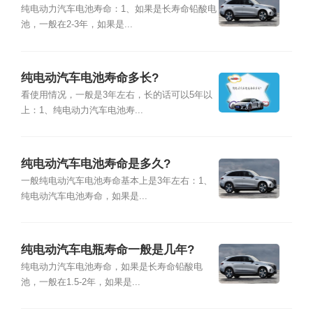
纯电动力汽车电池寿命：1、如果是长寿命铅酸电
池，一般在2-3年，如果是...
纯电动汽车电池寿命多长?
看使用情况，一般是3年左右，长的话可以5年以
上：1、纯电动力汽车电池寿...
纯电动汽车电池寿命是多久?
一般纯电动汽车电池寿命基本上是3年左右：1、
纯电动汽车电池寿命，如果是...
纯电动汽车电瓶寿命一般是几年?
纯电动力汽车电池寿命，如果是长寿命铅酸电
池，一般在1.5-2年，如果是...