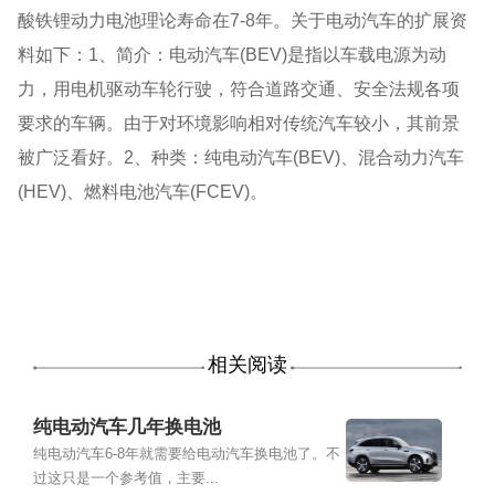
酸铁锂动力电池理论寿命在7-8年。关于电动汽车的扩展资
料如下：1、简介：电动汽车(BEV)是指以车载电源为动
力，用电机驱动车轮行驶，符合道路交通、安全法规各项
要求的车辆。由于对环境影响相对传统汽车较小，其前景
被广泛看好。2、种类：纯电动汽车(BEV)、混合动力汽车
(HEV)、燃料电池汽车(FCEV)。
相关阅读
纯电动汽车几年换电池
纯电动汽车6-8年就需要给电动汽车换电池了。不
过这只是一个参考值，主要...