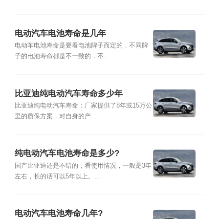
电动汽车电池寿命是几年
电动车电池寿命是要看电池牌子而定的，不同牌
子的电池寿命都是不一致的，不...
比亚迪纯电动汽车寿命多少年
比亚迪纯电动汽车寿命：厂家提供了8年或15万公
里的质保方案，对自身的产...
纯电动汽车电池寿命是多少?
国产比亚迪还是不错的，看使用情况，一般是3年
左右，长的话可以5年以上。...
电动汽车电池寿命几年?