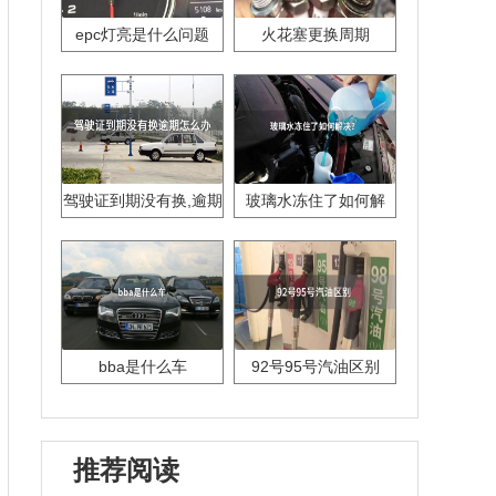
epc灯亮是什么问题
火花塞更换周期
驾驶证到期没有换,逾期
玻璃水冻住了如何解
怎么办??
决？
bba是什么车
92号95号汽油区别
推荐阅读