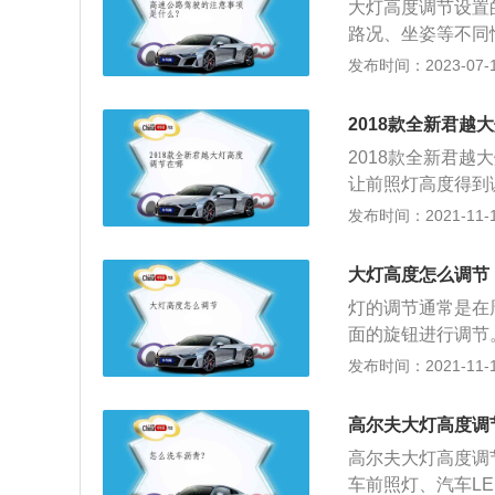
大灯高度调节设置
路况、坐姿等不同
射角度的功能，通
发布时间：2023-07-17
行驶的安全性。一
是不需要调整的。
2018款全新君越
大灯高度如果不合
2018款全新君
发交通事故。
让前照灯高度得到
度。别克君越大灯
发布时间：2021-11-10
将起作用，从而根
在平坦路面上行驶
大灯高度怎么调节
化，前大灯光轴可
灯的调节通常是在
关上标明的数字越
面的旋钮进行调节
无货物；位置2是
总成后面的调节旋
发布时间：2021-11-10
驶员，并且行李箱
右，是上还是下。
有的是自动的，带
高度：“0”、“1”
据车辆所载负荷自
高尔夫大灯高度调
数字越低，照明度越
高尔夫大灯高度调
调整前照灯的高度
车前照灯、汽车L
时，由于悬架行程