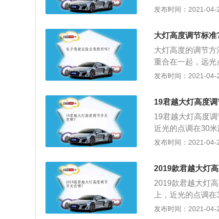
象，更与夜间开车
发布时间：2021-04-26
的位置将会改变。
类：1、前照灯，
的高度。前照灯的
发出的光可以照亮
节。调整前照灯照
大灯高度调节标准
2、组合尾灯，组
开到平坦开阔的地
大灯高度的调节方
用来向其它道路使
太远，会影响驾驶
重合在一起，远光
照灯，牌照灯它主
将车停在车头与墙
发布时间：2021-04-25
测量地面到大灯中
1米的地方张贴一
19君越大灯高度调
调节螺丝，直到大
19君越大灯高度
直到大灯光束是径
近光的点调在30
的高度，确保两者
墙是调两个远光点
发布时间：2021-04-25
平的，并且汽车和
灯之间的距离；4
2019款君越大灯
胶带在汽车的正前
2019款君越大
带的中间；继续调
上，近光的点调在
正确性，测量墙上
了，用墙是调两个
发布时间：2021-04-25
面是水平的，并且