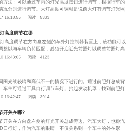
的方法：可以通过车内的灯光高度按钮进行调节，根据行车的
情况分别进行调节。大灯高度可调就是说前大灯有调节灯光照
过调节大灯照射角度以便获得良好的照射范围，从而提高道路
 16:18:55
阅读：5333
般汽车出厂时的灯光都是合适的，只要自己没有调整过，一般
如果确实想调整，建议去4S店或是专业的汽修店让技师调整。
大灯高度调节在哪
适，会造成对向车辆驾驶员炫目，分散注意力的情况，容易引
越大灯高度调节在方向盘左侧的车外灯控制器装置上，该功能可以
调整以与车辆负荷匹配，必须开启近光前照灯以调整前照灯高
调节：当点火开关处于ON位置且打开前大灯时前大灯光束控制
 16:43:05
阅读：4123
据驾驶情况调节前大灯光轴。如果行驶时没有大载荷/行李或者
。选择普通位置0。如果车内的乘客数量和载荷/行李发生变
能比正常位置高。如需调整至适当光束高度.转动相应的开关开
周围光线较暗和高低不一的情况下进行的。通过前照灯总成背
大，则前大灯光轴就越低。位置1是乘员坐满，并且行李箱内
。车主可通过工具自行调节车灯。抬起发动机罩，找到前照灯
乘员坐满，并且行李箱内货物重量均匀分布；位置3则是只有驾
钮，用相应的工具进行调节。调整时，先判断旋钮是左还是
 16:42:47
阅读：3914
内货物重量均匀分布。通用别克新君越大灯高度调节控制装置
可实现大灯高度调节开关。有四个位置可调节前组合灯的照明
有自动前照灯高度调节装置的车辆无需进行调整。高度调整根
、“2”和“3”。前照灯高度调节旋钮位于方向盘的左下角。旋钮上的
动控制。
节开关在哪?
高。“”0”表示灯的最高位置，“3”表示灯的最低位置。有必要
节开关在方向盘左侧的灯光开关总成旁边。汽车大灯，也称汽
，因为汽车不是固定的。当后座被占用或后备箱中放置重物
ED日行灯，作为汽车的眼睛，不仅关系到一个车主的外在形
的变化，车身将处于非水平位置。前照灯照明高度相对于车身