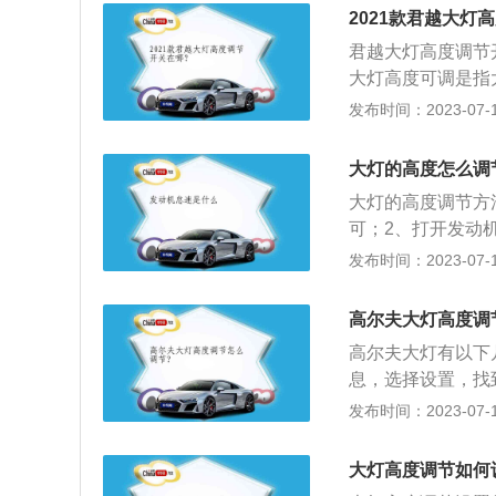
车内有驾驶员，副
系新能源2022款
2021款君越大灯
车内坐满乘客，没
架采用了多连杆式独
君越大灯高度调节
客，并且行离的重
最大功率是135
大灯高度可调是指
是为了通过调节大
网）
获得最佳的照射范
发布时间：2023-07-17
节大灯的高度，从
和自动两种。作用
开关采用滚轮调节
清前方路面的具体
数字越高，大灯高
大灯的高度怎么调
要注重于上破面和
选择。汽车灯光的
大灯的高度调节方
向灯：提示前后左
可；2、打开发动
4、远光灯：查看
械调整即可。大灯
发布时间：2023-07-17
在雾中的穿透力强
性；3、避免影响
参与者的注意；8
驶开启近光灯；2
高尔夫大灯高度调
3、夜间通过急弯
高尔夫大灯有以下
应当交替使用远近
息，选择设置，找
盖，找到大灯附近
发布时间：2023-07-17
手动调节旋钮调节
灯直射不能获取最
大灯高度调节如何
况，保证行驶安全