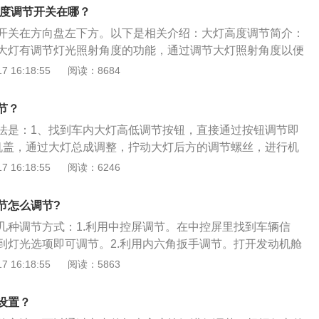
驾驶乘坐一名乘客，车主可以将这个开光调节至“0”位置。如果
改款二535Le豪华套装的前悬架采用了双叉臂式独立悬架，后悬
高度调节开关在哪？
有携带行李，车主可以将开关调节至“1”位置。如果车内坐满乘
立悬架，搭载了2.0T涡轮增压发动机，最大马力是184匹，
开关在方向盘左下方。以下是相关介绍：大灯高度调节简介：
量均匀分布，车主可以将开关调节至“2”位置。车大灯高度调节
千瓦，与其匹配的是8挡手自一体变速箱。（以上数据来源有驾官
大灯有调节灯光照射角度的功能，通过调节大灯照射角度以便
灯高度获得最佳的照射距离，一般利用电动机通过电动方式调
围，从而提高道路行驶的安全性。大灯高度调节可以分为手动
 16:18:55
阅读：8684
而获得最佳的照射距离，避免行驶中发生危险。大灯高度调节
：在黑暗中行驶起到非常大的作用，大灯的高度调节是为了看
，滚轮上标记着数字挡位，数字的高低表明大灯高度的高低，
情况，空间范围的具体情况，适用在高低起伏不一的路面，主
度就越往上。当然哪个挡位最合适，也要根据实际情况来进行
节？
下破面。
种类及作用有：1、刹车灯：对车后的人或车起到警示；2、转
法是：1、找到车内大灯高低调节按钮，直接通过按钮调节即
右的车辆和行人注意；3、牌照灯：用于夜间照亮汽车牌照；
机盖，通过大灯总成调整，拧动大灯后方的调节螺丝，进行机
远方道路情况；5、近光灯：看清车前的路面状况；6、雾灯：
的作用是：1、准确照亮前方道路；2、提高夜间行驶的安全
 16:18:55
阅读：6246
，容易让车辆和行人及早注意到；7、行车灯：引起其他交通
对面车驾驶员的视线。使用汽车灯光的注意事项是：1、夜间行
、危险报警灯：提醒后方车辆避让。
、同方向行驶的后车与前车近距离行驶时，不得使用远光灯；
节怎么调节?
、坡路、拱桥、人行横道或者没有交通信号灯控制的路口时，
几种调节方式：1.利用中控屏调节。在中控屏里找到车辆信
光灯示意。
到灯光选项即可调节。2.利用内六角扳手调节。打开发动机舱
的白色塑料旋钮，使用内六角扳手调节大灯高度。3.利用内部
 16:18:55
阅读：5863
，此按钮可以随意调节前照灯的照射高度。在起伏路面上，大
佳行车视野，调节大灯高低可照射到起伏路前方所需的视野情
设置？
。