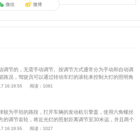
微信
微博
动调节的，无需手动调节。按调节方式通常分为手动和自动调
据路况，驾驶员可以通过转动车灯的滚轮来控制大灯的照明角
节到低角度照明，下坡时调节到高角度照明。自动调节：具有
 16:18:55
阅读：1081
车配有多个传感器，可以检测车辆的动态平衡，并通过预设程
度。少数车型没有大灯高度可调功能，所以没有大灯高度调节
节前照灯总成上的轻微扭曲来微调前照灯的高度。大灯高度调
择较为平坦的路段，打开车辆的发动机引擎盖，使用六角螺丝
，车灯后面有一个内六棱的塑料孔，往里看有十字花。可用十
方的调节齿轮，将近光灯的照射距离调节至30米远，并且两个
方板子，顺时针旋转大灯可往低调节，逆时针是往高调节。以
够重合，将车辆远光灯照射的光束调整到与地面平行，此时车
 16:18:55
阅读：1027
22款改款二535Le豪华套装为例，其车身尺寸：长为5106毫
。一些配置较高的车辆会为车辆配备大灯高度调节功能，如果
米、高为1490毫米，轴距为3105毫米，油箱容积为46升。宝马5