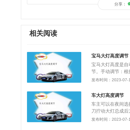
分享：
相关阅读
宝马大灯高度调节
宝马大灯高度是自
节。手动调节：根
度，例如上坡时调
发布时间：2023-07-17
自动调光功能的汽
序自动调节照明角
车大灯高度调节
按钮。可以通过调
车主可以在夜间选
节可打开机器盖子
刀拧动大灯总成后
字形的螺丝刀或六
近光灯的照射点能
发布时间：2023-07-17
宝马5系新能源20
辆大灯的高度最佳
米、宽为1868毫