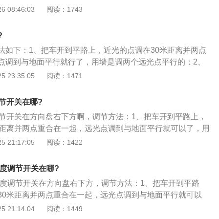
或坏天气条件下的安全驾驶紧密联系。以下是汽车车灯的分
 08:46:03
阅读：1743
当车身高度发生变化时，尤其是在夜间，必须适当调整前照灯
组合前照灯在汽车的前部，它主要起照明和信号作用。前照灯
高度可以通过调节灯头的高度而不是前照灯总成的位置来调
车体前方的道路情况，使驾驶者可以在黑夜里安全的行车；
射距离，同时调整车灯之间的距离和两个前照灯的高度。把车
?
合尾灯在汽车的后部，它主要起照明和信号作用；3、转向灯，
方，测量30米的距离。近30米的横梁基本合适。如果调整太高
法如下：1、把车开到平路上，近光的点调在30米距离并两点
用者表示左转或者右转向的灯具。法规要求为琥珀色；4、牌
员的视力。
点调到与地面平行就行了，用墙是调两个远光点平行的；2、
要是照明车牌，使人们在黑夜中辨别车辆牌照。
7.6米远的位置，确保地面是水平的，并且汽车和墙是垂直的，
 23:35:05
阅读：1471
心的高度，并测量两个大灯之间的距离；3、在墙上比大灯低0.
个水平遮蔽胶带，并确保胶带在汽车的正前方中央，调整垂直
节开关在哪?
灯光束是位于墙上胶带的中间；4、继续调整垂直调节螺丝，
调节开关在方向盘右下方啊，调节方法：1、把车开到平路上，
直向前，为了确保调整的正确性，测量墙上光束的高度和大灯
米距离并两点重合在一起，远光点调到与地面平行就可以了，用
的数值是相等的。
平行的；2、将车停在车头与墙7.6米远的位置，确保地面是水
 21:17:05
阅读：1422
墙是垂直的；3、测量地面到大灯中心的高度，并测量两个大
、在墙上比大灯低0.1米的地方张贴一个水平遮蔽胶带，并确保
高度调节开关在哪?
方中央；5、调整垂直调节螺丝，直到大灯光束是位于墙上胶
灯高度调节开关在方向盘右下方，调节方法：1、把车开到平路
整垂直调节螺丝，直到大灯光束是径直向前，为了确保调整的
30米距离并两点重合在一起，远光点调到与地面平行就可以
光束的高度和大灯的高度，确保两者的数值是相等的。
远光点平行的；2、将车停在车头与墙7.6米远的位置，确保地
 21:14:04
阅读：1449
汽车和墙是垂直的；3、测量地面到大灯中心的高度，并测量