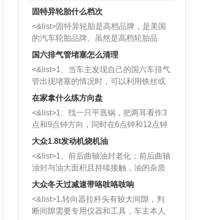
固特异轮胎什么档次
<&list>固特异轮胎是高档品牌，是美国
的汽车轮胎品牌。虽然是高档轮胎品
牌，但是中高低端的轮胎都有生产，这
国六排气管堵塞怎么清理
也是为了更好的开拓市场。
<&list>1、当车主发现自己的国六车排气
管出现堵塞的情况时，可以利用铁丝或
者是细棍，直接将杂物给取出来，如果
在家拿什么练方向盘
堵塞情况比较严重，也可以采取应急措
<&list>1、找一只平底锅，把两耳看作3
施。 <&list>2、直接利用木棍将所有的
点和9点钟方向，同时在6点钟和12点钟
杂物推到排气管里面的位置处，然后将
方向做一个标记。 <&list>2、双手握住
三元催化器拆解开，就可以将堵塞的东
大众1.8t发动机烧机油
平底锅两耳，然后往左打半圈、一圈、
西取出来。但如果是因为积碳过多引起
<&list>1、前后曲轴油封老化：前后曲轴
一圈半的练习，往右同样也要打相同的
的堵塞，就需要将三元催化器泡在草酸
油封与油大面积且持续接触，油的杂质
圈数。 <&list>3、最后强调要反复练
中进行清洗。 <&list>3、也可以利用清
和发动机内持续温度变化使其密封效果
习，这样就可以形成肌肉记忆，在真实
大众冬天过减速带咯吱咯吱响
洗剂对堵塞的情况得到解决，将清洗剂
逐渐减弱，导致渗油或漏油。<&list>2、
驾驶车辆时，不需要记忆也能打好方
放在燃油箱中，与燃油混合后，车辆启
<&list>1.转向器拉杆头有较大间隙，判
活塞间隙过大：积碳会使活塞环与缸体
向。
动时，就可以和汽油一起进入到燃烧
断间隙需要专用仪器和工具，车主本人
的间隙扩大，导致机油流入燃烧室中，