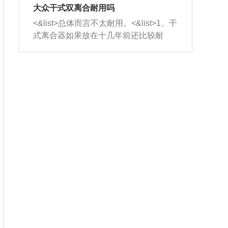
室，最后形成废气排出，就可以让三元
无法制作，需要将车辆送到修理厂或4s
造成烧机油。<&list>3、机油粘度。使用
大众干式双离合耐用吗
催化器得到清洗，排气管堵塞的情况就
店；<&list>2.车辆半轴套管防尘罩破
机油粘度过小的话，同样会有烧机油现
<&list>总体而言不太耐用。<&list>1、干
能够得到解决。
裂，破裂后会出现漏油现象，使半轴磨
象，机油粘度过小具有很好的流动性，
式离合器如果放在十几年前还比较耐
损严重，磨损的半轴容易损坏，产生异
容易窜入到气缸内，参与燃烧。<&list>
用，但是由于现在的汽车发动机动力输
响；<&list>3.稳定器的转向胶套和球头
4、机油量。机油量过多，机油压力过
出越来越高，使得干式离合器散热不足
老化，一般是使用时间过长造成的。解
大，会将部分机油压入气缸内，也会出
的缺陷也逐渐暴露出来。<&list>2、由于
决方法是更换新的质量好的转向橡胶套
现烧机油。<&list>5、机油滤清器堵塞：
干式双离合的工作环境暴露在空气中，
和球头。
会导致进气不畅，使进气压力下降，形
而离合器的散热也是通离合器罩上面的
成负压，使机油在负压的情况下吸入燃
几个小孔来进行散热。但是在行驶过程
烧室引起烧机油。<&list>6、正时齿轮或
中变速箱需要换挡，就不得不使得离合
链条磨损：正时齿轮或链条的磨损会引
器频繁工作。<&list>3、长时间的低速行
起气阀和曲轴的正时不同步。由于轮齿
驶以及过于频繁的启停，导致离合器的
或链条磨损产生的过量侧隙，使得发动
温度不断升高，而低速行驶时空气流动
机的调节无法实现：前一圈的正时和下
效率不高，无法将离合器中的热量有效
一圈可能就不一样。当气阀和活塞的运
的带走，导致离合器内部的温度不断升
动不同步时，会造成过大的机油消耗。
高，加速离合器的磨损。
解决方法：更换正时齿轮或链条。<&list
>7、内垫圈、进风口破裂：新的发动机
设计中，经常采用各种由金属和其他材