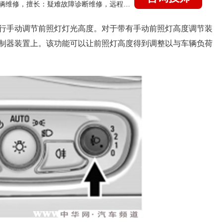
国家认证的汽车维修技师，15年德美日等各系车辆维修，擅长：疑难故障诊断维修，远程维修技术指导
行手动调节前照灯灯光高度。对于带有手动前照灯高度调节装
制器装置上。该功能可以让前照灯高度得到调整以与车辆负荷