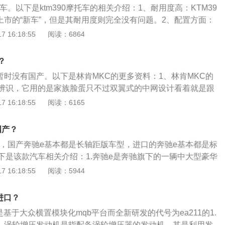
托车。以下是ktm390摩托车的相关介绍：1、耐用度高：KTM39
油门和刹车的踏板还有方向盘底下，很多的塑料边缘和材料的
才上市的“新车”，但是其耐用度则完全没有问题。2、配置方面：
备箱和储物空间，完全没有任何保护。国产奔驰存在偷工减料
水冷引擎，最大的实际排量达到372cc，最大功率和最大扭矩
 16:18:55
阅读：6864
会有这种情况。2、精细方面：国产奔驰的底盘和一些塑料的
和39NM，极限速度大约可以达到每小时一百七十千米，而且0
该拧上螺丝的地方并没有螺丝。3、配置方面：国产配置要比
间只有5.2秒，自身重量也只有152千克。
？
暂时没有国产。以下是林肯MKC的更多资料：1、林肯MKC的
辨识，它用的是家族脸蛋只不过双翼式的中网设计看着就是跟
特得多。2、尾部也是有一定的特色所在，比如连体式尾灯就
 16:18:55
阅读：6165
机使用了2.0TEcoBoost直喷涡轮增压发动机，分为高低功率
搭载与国产翼虎同款的2.0升的EcoBoost四缸涡轮增压发动
国产？
0马力，每分5500转，扭矩365牛米，同时还备有2.3升Ecob
产的，国产奔驰e基本都是长轴距版车型，进口的奔驰e基本都是标
适用于Select和Reserve两款车型），该引擎最大功率275马
下是该款汽车相关介绍：1.奔驰e是奔驰旗下的一辆中大型豪华
。
标车型是宝马5系，奥迪a6|等。2.奔驰e300共使用三款发动
 16:18:55
阅读：5944
涡轮增压发动机，低功率版2.0升涡轮增压发动机，高功率版2.0
3.1.5升涡轮增压发动机最大功率是135kw，最大扭矩为280
进口？
为三干到4000转每分钟，最大功率转速为6100转每分钟。这
其是基于大众横置模块化mqb平台而全新研发的代号为ea211的1.
直喷技术,而且使用的是铝合金缸盖缸体。4.低功率版2.0升涡
机。涡轮增压发动机是指配备涡轮增压器的发动机，其是利用发