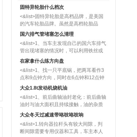
固特异轮胎什么档次
<&list>固特异轮胎是高档品牌，是美国
的汽车轮胎品牌。虽然是高档轮胎品
牌，但是中高低端的轮胎都有生产，这
国六排气管堵塞怎么清理
也是为了更好的开拓市场。
<&list>1、当车主发现自己的国六车排气
管出现堵塞的情况时，可以利用铁丝或
者是细棍，直接将杂物给取出来，如果
在家拿什么练方向盘
堵塞情况比较严重，也可以采取应急措
<&list>1、找一只平底锅，把两耳看作3
施。 <&list>2、直接利用木棍将所有的
点和9点钟方向，同时在6点钟和12点钟
杂物推到排气管里面的位置处，然后将
方向做一个标记。 <&list>2、双手握住
三元催化器拆解开，就可以将堵塞的东
大众1.8t发动机烧机油
平底锅两耳，然后往左打半圈、一圈、
西取出来。但如果是因为积碳过多引起
<&list>1、前后曲轴油封老化：前后曲轴
一圈半的练习，往右同样也要打相同的
的堵塞，就需要将三元催化器泡在草酸
油封与油大面积且持续接触，油的杂质
圈数。 <&list>3、最后强调要反复练
中进行清洗。 <&list>3、也可以利用清
和发动机内持续温度变化使其密封效果
习，这样就可以形成肌肉记忆，在真实
大众冬天过减速带咯吱咯吱响
洗剂对堵塞的情况得到解决，将清洗剂
逐渐减弱，导致渗油或漏油。<&list>2、
驾驶车辆时，不需要记忆也能打好方
放在燃油箱中，与燃油混合后，车辆启
<&list>1.转向器拉杆头有较大间隙，判
活塞间隙过大：积碳会使活塞环与缸体
向。
动时，就可以和汽油一起进入到燃烧
断间隙需要专用仪器和工具，车主本人
的间隙扩大，导致机油流入燃烧室中，