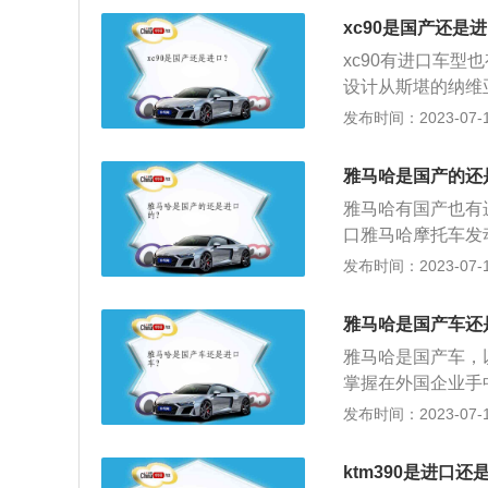
最成功的高档汽车
xc90是国产还是
创新能力、以及一
xc90有进口车型
enz外加麦穗环绕
设计从斯堪的纳维
合二为一，下有Mer
格栅以及镶嵌在中央
发布时间：2023-07-17
enz的字样。而
辉。2、动力：全系
请专利权，而此圆
发动机，引入48V
雅马哈是国产的还
匹马力，峰值扭矩3
雅马哈有国产也有
耗的和谐统一。
口雅马哈摩托车发
而且在发动机号两
发布时间：2023-07-17
摩托车车架号和发
伪。雅马哈每生产
雅马哈是国产车还
国家机动车光盘目
雅马哈是国产车，
的生产厂家与正品
掌握在外国企业手
人自己设计并制造
发布时间：2023-07-17
资方出品牌、技术
是中外合资生产的
ktm390是进口还
1、做工方面：国