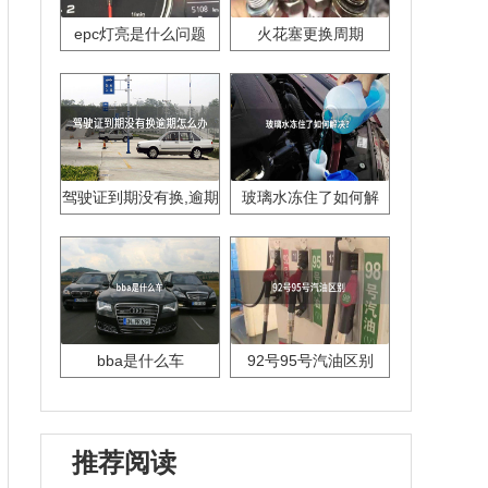
epc灯亮是什么问题
火花塞更换周期
驾驶证到期没有换,逾期
玻璃水冻住了如何解
怎么办??
决？
bba是什么车
92号95号汽油区别
推荐阅读