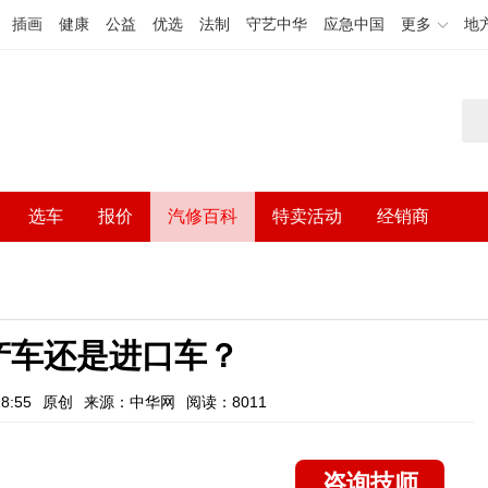
插画
健康
公益
优选
法制
守艺中华
应急中国
更多
地
选车
报价
汽修百科
特卖活动
经销商
产车还是进口车？
8:55
原创
来源：中华网
阅读：8011
咨询技师