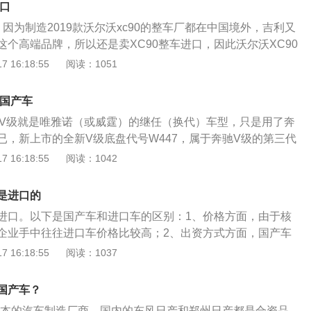
进口
。因为制造2019款沃尔沃xc90的整车厂都在中国境外，吉利又
这个高端品牌，所以还是卖XC90整车进口，因此沃尔沃XC90
于沃尔沃XC902023款B6智雅豪华版7座的介绍：2023款沃
 16:18:55
阅读：1051
寸分别达到了4953mm，1958mm，1776mm，轴距则达到了
此有优秀的数据下，不仅让2023款沃尔沃XC90看起来更加高大
是国产车
内，也会提供给乘客更加宽敞舒适的乘坐环境。而在前脸部分
产。V级就是唯雅诺（或威霆）的继任（换代）车型，只是用了奔
沃尔沃XC90也是比上一代车型更显精致。新车的前脸延续了它
已，新上市的全新V级底盘代号W447，属于奔驰V级的第三代
，方形的进气格栅内部使用了熏黑处理的蜂窝式网格，结合两
次引进的车型与海外版保持一致。以下为相关拓展资料：1、
 16:18:55
阅读：1042
大灯，给人在视觉上便造成了不小的冲击感，而前包围的话，
-奔驰（Mercedes-Benz），德国汽车品牌，被认为是世界上
式的造型，配合前倾的鲨鱼嘴，可进一步提升它的运动感。接
品牌之一。其完美的技术水平、过硬的质量标准、推陈出新的
的内饰部分，2023款沃尔沃XC90的内饰依旧是我们所熟悉
是进口的
系列经典轿跑车款式令人称道。2、车标：奔驰的标志最初是B
典雅，简约的造型，不仅看起来高级，同时也能够彰显出用户
进口。以下是国产车和进口车的区别：1、价格方面，由于核
。1926年，戴姆勒与奔驰合并，星形的标志与奔驰的麦穗终于
让其看来更显奢华，2023款沃尔沃XC90还为其添加了直纹
企业手中往往进口车价格比较高；2、出资方式方面，国产车
cedes-Benz字样，后将麦穗改成圆环，并去掉了Mercedes-B
裹的中控台，配合黑色钢琴烤漆的面板以及水晶档杆，更是凸
并制造的车；进口车由中方出资出让土地厂房使用权、资金，
 16:18:55
阅读：1037
随着这两家历史最悠久的汽车生产商的合并，厂方再次为商标申
义。当然，配置方面的话，2023款沃尔沃XC90也给出了极
、技术等共同制造汽车；3、品牌方面国产车是自主品牌；进
环中的星形标志演变成今天的图案，一直沿用至今。
OTA升级，前后驻车雷达，360度全景影像，全速自适应巡
产的汽车。以下是进口奔驰和国产奔驰的主要区别的扩展资
国产车？
坡缓降，L2级辅助驾驶，刹车辅助，车道居中保持，道路交通
，国内的车子，先是车门，转角和铁皮金属的处理都非常的粗
道路救援系统等等，让用户可以体验到全方位的行车保护。最
日本的汽车制造厂商，国内的东风日产和郑州日产都是合资品