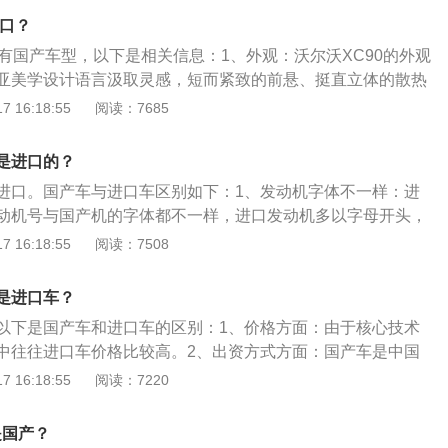
品牌之一。其完美的技术水平、过硬的质量标准、推陈出新的
进口？
系列经典轿跑车款式令人称道。2、车标：奔驰的标志最初是B
也有国产车型，以下是相关信息：1、外观：沃尔沃XC90的外观
。1926年，戴姆勒与奔驰合并，星形的标志与奔驰的麦穗终于
亚美学设计语言汲取灵感，短而紧致的前悬、挺直立体的散热
cedes-Benz字样，后将麦穗改成圆环，并去掉了Mercedes-B
的VOLVO徽标，与两侧醒目的“雷神之锤”LED前大灯相映成
 16:18:55
阅读：7685
随着这两家历史最悠久的汽车生产商的合并，厂方再次为商标申
搭载混合动力系统，B5及B6车型搭载全新一代2.0T涡轮增压
环中的星形标志演变成今天的图案，一直沿用至今。
轻度混合动力系统，匹配8速自动变速箱。B5车型最大功率250
是进口的？
50牛米，综合油耗低至7.7升/100公里，实现了高能耗和低消
进口。国产车与进口车区别如下：1、发动机字体不一样：进
动机号与国产机的字体都不一样，进口发动机多以字母开头，
端都没有*号。2、车架号和发动机号不一样：进口雅马哈正品
 16:18:55
阅读：7508
动机号都是唯一，发送车架号至雅马哈短信平台，可以验证真
一辆车，发动机号和车架号都是唯一的并且相互对应并上传至
是进口车？
录，然后买车后到车管所上牌时，车管所打印出来的行驶证上
以下是国产车和进口车的区别：1、价格方面：由于核心技术
车对应。
中往往进口车价格比较高。2、出资方式方面：国产车是中国
的车；进口车由中方出资出让土地厂房使用权、资金，国外投
 16:18:55
阅读：7220
等共同制造汽车。3、品牌方面：国产车是自主品牌；进口车
汽车。以下是进口奔驰和国产奔驰的主要区别的扩展资料：
是国产？
内的车子，先是车门，转角和铁皮金属的处理都非常的粗糙，