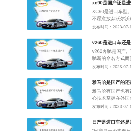
xc90是国产还是
XC90是进口车型
不愿意放弃沃尔沃
还是进口。以下是关
发布时间：2023-07-17
尔沃XC90的车身尺
2984mm。在如
v260是进口车还
霸气，同时反馈车
v260奔驰是国
的设计，2023款
驰新的命名方式而
经典的家族式理念
车型，福建奔驰本
发布时间：2023-07-17
侧雷神之锤造型的
奔驰简介：梅赛德斯
则使用了这种三段
最成功的高档汽车
下来咱们再来说说它
雅马哈是国产的还
创新能力、以及一
的北欧风格，这种
雅马哈有国产也有
enz外加麦穗环绕
的品味。而为了能够
心技术掌握在外国
合二为一，下有Mer
胡桃木以及皮质包
是中国人自己设计
发布时间：2023-07-17
enz的字样。而
显出了它对豪华的定
国外投资方出品牌
请专利权，而此圆
大的诚意，比如说
口车是中外合资生
日产是进口车还是
航，自动泊车，陡
料：1、做工方面
识别，膝部气囊，
“日产是一个来自