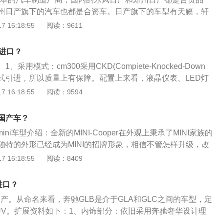
分，油门和刹车的踏板还有方向盘底下，很多的塑料边缘和材
的核心动力，在动力方面2023款沃尔沃XC90提供了两套动
州日产旗下的汽车也都是合资车。日产旗下的车型有天籁，轩
。后备箱和储物空间，完全没有任何保护。国产奔驰存在偷工
2.0T+48V轻混以及2.0T双增压（电动增压+涡轮增压）发动
奇骏，劲客等。东风日产花都、襄阳、郑州工厂年总生产能力
 16:18:55
阅读：9611
很少会有这种情况；2、精细方面，国产奔驰的底盘和一些塑
者马力最大为250匹，后者则为299匹，另外它还全系标配了四
冲压、焊接、涂装、总装和树脂等五大工艺车间，产品品质和生
多应该拧上螺丝的地方并没有螺丝；3、配置方面，国产配置
源有驾）
进水平。目前，东风日产旗下拥有新一代天籁、楼兰、奇骏、
是进口？
、阳光、骊威、玛驰等多款畅销车型，完成了五大车系的战略
、采用模式：cm300采用CKD(Compiete-Knocked-Down
PV、SUV、CROSS-OVER等领域，东风日产已成为行业内
式引进，所以质量上有保障。配置上来看，液晶仪表、LED灯
最完整的企业之一。
滑动离合器，这些主流配置它都有。2、群体定位：cm300定
 16:18:55
阅读：9594
代步和轻度摩旅的实用和娱乐兼顾的车型。潜在购买者年龄在
街车人群。
是国产车？
ini车型介绍：全新的MINI-Cooper在外观上秉承了MINI家族的
独特的外形已经成为MINI的招牌形象，相信不管怎样升级，改
过90%的外观特征。MINI驱动：MINI-Cooper采用前置发
 16:18:55
阅读：8409
6气门的发动机排量为1.6L，0—100km\/h的加速时间为9.2
oper装备的是四轮独立跑车化悬架系统，以及后轴多连杆悬架系统，
进口？
道路操控性。
国产。从命名来看，奔驰GLB是介于GLA和GLC之间的车型，定
UV。扩展资料如下：1、内饰部分：依旧采用奔驰奢华设计理