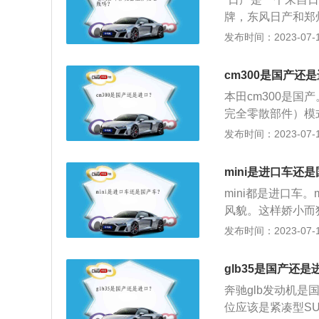
糙，再到驾驶座部
后便是大家比较关心
牌，东风日产和郑
料的安装都有毛边
力系统，它们分别是
逸，蓝鸟，逍客，
发布时间：2023-07-17
减料的现象，进口
机+48V轻混，前
达70万辆，拥有
料的拼装部分，很
驱系统。（数据来
产效率比肩国际先
要比进口贵。
cm300是国产还
逍客、轩逸、骐达
本田cm300是国产。1
布局，覆盖轿车、M
完全零散部件）模
车型最多，产品线
源、双通道ABS、
发布时间：2023-07-17
位清晰，属于常规
中年左右，区别于
mini是进口车还
mini都是进口车。m
风貌。这样娇小而
款，厂方也会保留其超
发布时间：2023-07-17
动机前轮驱动，四缸1
s。MINI-Co
glb35是国产还是
提供了极为优越的
奔驰glb发动机是
位应该是紧凑型S