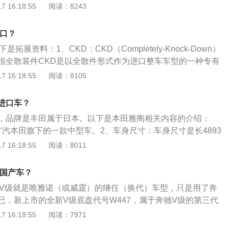
大面积镀铬装饰，显得豪华而又不失科技感，运动式的三幅方
 16:18:55
阅读：8243
，手感细腻，中控和行车显示屏采用一整块液晶显示屏，极具
有五处银色圆形触控口，看上去非常时尚。2、外观设计：全
进口？
承了奔驰SUV家族“硬核”的设计基因，外观方正有型，简约硬朗的
拓展资料：1、CKD：CKD（Completely-Knock-Down）
型面体现了“感性·纯粹”的设计哲学，采用网格式进气格栅，边
指全散装件CKD是以全散件形式作为进口整车车型的一种专有
计，搭配两侧LED大灯设计方案显得格外孔武有力。
生产的零部件以较低的关税和较低的工资，利用当地劳动力组
 16:18:55
阅读：8105
售价出售。2、SKD：SKD是英文Semi-KnockedDown的
散装”。换句话说，SKD汽车就是指从国外进口汽车总成（如发
进口车？
盘等），然后在国内汽车厂装配而成的汽车。SKD相当于人家
，品牌是丰田属于日本。以下是本田雅阁相关内容的介绍：
品”，进口后简单组装就成整车。
广汽本田旗下的一款中型车。2、车身尺寸：车身尺寸是长4893
、高1449mm，轴距为2830mm，整备质量为1495kg。2、悬
 16:18:55
阅读：8011
阁前悬架是麦弗逊式独立悬架，后悬架是多连杆式独立悬架，其搭
动机，最大马力是194ps，最大功率是143kw，最大扭矩是260
是国产车？
cvt无级变速箱。
产。V级就是唯雅诺（或威霆）的继任（换代）车型，只是用了奔
已，新上市的全新V级底盘代号W447，属于奔驰V级的第三代
次引进的车型与海外版保持一致。以下为相关拓展资料：1、
 16:18:55
阅读：7971
-奔驰（Mercedes-Benz），德国汽车品牌，被认为是世界上