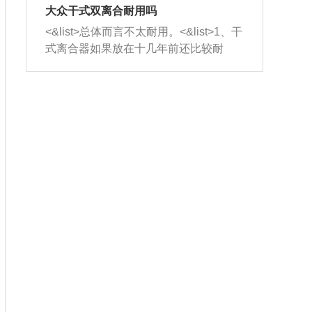
室，最后形成废气排出，就可以让三元
无法制作，需要将车辆送到修理厂或4s
造成烧机油。<&list>3、机油粘度。使用
大众干式双离合耐用吗
催化器得到清洗，排气管堵塞的情况就
店；<&list>2.车辆半轴套管防尘罩破
机油粘度过小的话，同样会有烧机油现
<&list>总体而言不太耐用。<&list>1、干
能够得到解决。
裂，破裂后会出现漏油现象，使半轴磨
象，机油粘度过小具有很好的流动性，
式离合器如果放在十几年前还比较耐
损严重，磨损的半轴容易损坏，产生异
容易窜入到气缸内，参与燃烧。<&list>
用，但是由于现在的汽车发动机动力输
响；<&list>3.稳定器的转向胶套和球头
4、机油量。机油量过多，机油压力过
出越来越高，使得干式离合器散热不足
老化，一般是使用时间过长造成的。解
大，会将部分机油压入气缸内，也会出
的缺陷也逐渐暴露出来。<&list>2、由于
决方法是更换新的质量好的转向橡胶套
现烧机油。<&list>5、机油滤清器堵塞：
干式双离合的工作环境暴露在空气中，
和球头。
会导致进气不畅，使进气压力下降，形
而离合器的散热也是通离合器罩上面的
成负压，使机油在负压的情况下吸入燃
几个小孔来进行散热。但是在行驶过程
烧室引起烧机油。<&list>6、正时齿轮或
中变速箱需要换挡，就不得不使得离合
链条磨损：正时齿轮或链条的磨损会引
器频繁工作。<&list>3、长时间的低速行
起气阀和曲轴的正时不同步。由于轮齿
驶以及过于频繁的启停，导致离合器的
或链条磨损产生的过量侧隙，使得发动
温度不断升高，而低速行驶时空气流动
机的调节无法实现：前一圈的正时和下
效率不高，无法将离合器中的热量有效
一圈可能就不一样。当气阀和活塞的运
的带走，导致离合器内部的温度不断升
动不同步时，会造成过大的机油消耗。
高，加速离合器的磨损。
解决方法：更换正时齿轮或链条。<&list
>7、内垫圈、进风口破裂：新的发动机
设计中，经常采用各种由金属和其他材