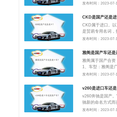
念，新车内饰采用
发布时间：2023-07-17
向盘采用真皮包裹
科技感。中控一共
CKD是国产还是
新GLB-SUV继
CKD属于进口。以下是
线条和充满张力的
是贸易专用名词，
框是四边圆润型设
名词术语，在当地
发布时间：2023-07-17
装成整车，并以较低零
缩写，意思是“半
雅阁是国产车还是
动机、驾驶室、底
雅阁属于国产合资
将汽车做成“半成
1、车型：雅阁是
mm、宽1862mm
发布时间：2023-07-17
架：2021款雅
载1.5t涡轮增压发
v260是进口车还
nm，与其匹配的是
v260奔驰是国
驰新的命名方式而
车型，福建奔驰本
发布时间：2023-07-17
奔驰简介：梅赛德斯