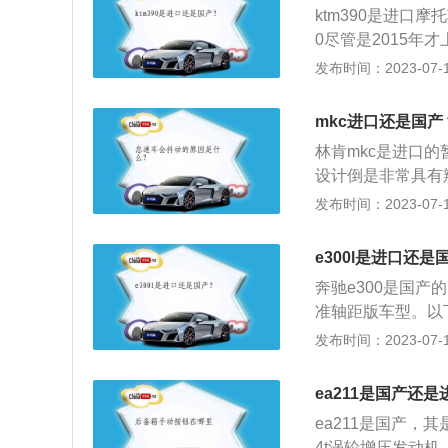
ktm390是进口摩
再到驾驶座部分，
0尽管是2015年
安装都有毛边。后
该款摩托配置单缸
发布时间：2023-07-17
的现象，进口很少
分别达到了32KW
拼装部分，很多应
到100米的加速时
进口贵。
mkc进口还是国产
林肯mkc是进口的
设计倒是非常具有
普遍的一体式要独
发布时间：2023-07-17
看着特别高端，发动
版本。3、林肯mkc
e300l是进口还是
机，最大输出功率24
奔驰e300是国
oost发动机可选（
准轴距版车型。以
力，扭矩406牛米
汽车,这一款车的对
发布时间：2023-07-17
机，分别是1.5升
升涡轮增压发动机。
ea211是国产还是
牛米，最大扭矩转速
ea211是国产，
款发动机配备了缸内
4t涡轮增压发动