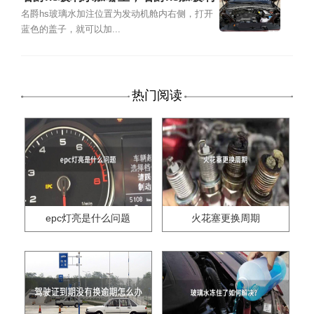
水图解
名爵hs玻璃水加注位置为发动机舱内右侧，打开
蓝色的盖子，就可以加...
热门阅读
epc灯亮是什么问题
火花塞更换周期