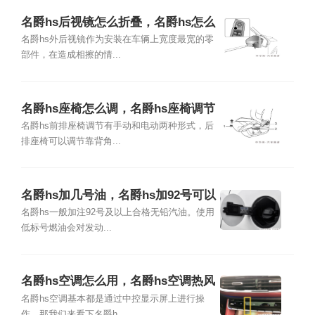
名爵hs后视镜怎么折叠，名爵hs怎么
后视镜加热
名爵hs外后视镜作为安装在车辆上宽度最宽的零
部件，在造成相擦的情...
名爵hs座椅怎么调，名爵hs座椅调节
开关图解
名爵hs前排座椅调节有手动和电动两种形式，后
排座椅可以调节靠背角...
名爵hs加几号油，名爵hs加92号可以
吗
名爵hs一般加注92号及以上合格无铅汽油。使用
低标号燃油会对发动...
名爵hs空调怎么用，名爵hs空调热风
怎么开
名爵hs空调基本都是通过中控显示屏上进行操
作，那我们来看下名爵h...