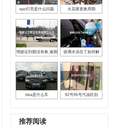
epc灯亮是什么问题
火花塞更换周期
驾驶证到期没有换,逾期
玻璃水冻住了如何解
怎么办??
决？
bba是什么车
92号95号汽油区别
推荐阅读