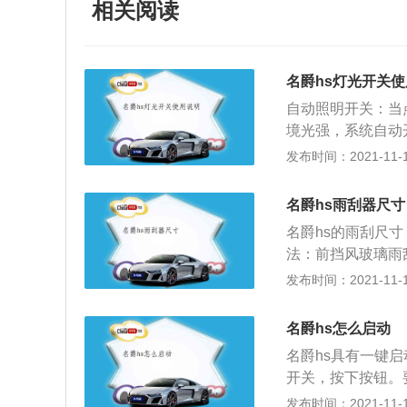
相关阅读
名爵hs灯光开关
自动照明开关：当
境光强，系统自动
ON状态时，根据
发布时间：2021-11-10
前照灯的近场照明
灯，打开背光照明
名爵hs雨刮器尺寸
光灯和开关的反光
名爵hs的雨刮尺
天行车灯自动开启
法：前挡风玻璃雨
20秒内，按下雨
发布时间：2021-11-10
风玻璃上。将雨刮
将雨刮器顶部向外
名爵hs怎么启动
雨刮器的接头插入
名爵hs具有一键
全卡入，并将雨刮
开关，按下按钮。
次按下雨刮器杠杆
下载“斑马智行”
发布时间：2021-11-10
器将退出维修模式