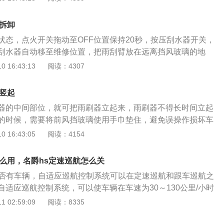
带自动变速器的拉闸车会把齿轮放在P挡或N挡，踩下刹车踏板。
他位置时，发动机不能启动。配备手动变速器的车辆在完全踩
么拆卸
必须把齿轮放到空齿轮上。按动仪表板上的“启动”按钮，汽车
状态，点火开关拖动至OFF位置保持20秒，按压刮水器开关，
放按钮。
刮水器自动移至维修位置，把雨刮臂放在远离挡风玻璃的地
钮，把雨刮臂顶部向外拉，然后把雨刮臂扔掉，把新雨刮接头
 16:43:13
阅读：4307
槽内。向刮水臂方向推进刮水器，直到它完全内置。把雨刮装
保雨刮装置正确地固定在雨刮臂上。再一次按压刮水器手柄开
么竖起
轮并松开，或打开点火开关，刮水器就会退出维修模式，自动
器的中间部位，就可把雨刷器立起来，雨刷器不得长时间立起
窗雨刮器阶段：将雨刮器提起到远离玻璃雨刮片的位置，稍用
的时候，需要将前风挡玻璃使用手巾垫住，避免误操作损坏车
，将其与雨刮片分开。把新雨刮上的接头插入雨刮臂的槽中，
上的雨刮器也可以叫做刮水器，通过它来清洁车辆的前风挡玻
 16:43:05
阅读：4154
刮臂正确连接。把雨刷安装在通风窗玻璃上。
辆的前方挡玻璃上出现雨水或者是污垢的时候，可以喷涂一些
汽车雨刮器，就可以把玻璃擦拭的很干净。可以为机动车驾驶
怎么用，名爵hs定速巡航怎么关
能见度，增加车辆在道路上行驶的行车安全性。
是否有车辆，自适应巡航控制系统可以在定速巡航和跟车巡航之
适应巡航控制系统，可以使车辆在车速为30～130公里/小时
，也可以设定车辆与前车的时距进行跟车巡航。以下是自适应
 02:59:09
阅读：8335
 1.当点火开关处于ON位置时，如果自适应巡航拨杆开关位
示7），自适应巡航控制系统处于关闭状态。 2.将自适应巡航拨