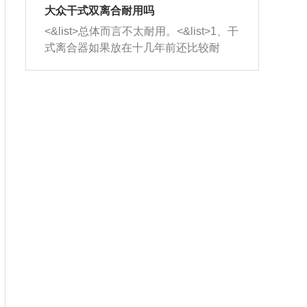
室，最后形成废气排出，就可以让三元
无法制作，需要将车辆送到修理厂或4s
造成烧机油。<&list>3、机油粘度。使用
大众干式双离合耐用吗
催化器得到清洗，排气管堵塞的情况就
店；<&list>2.车辆半轴套管防尘罩破
机油粘度过小的话，同样会有烧机油现
<&list>总体而言不太耐用。<&list>1、干
能够得到解决。
裂，破裂后会出现漏油现象，使半轴磨
象，机油粘度过小具有很好的流动性，
式离合器如果放在十几年前还比较耐
损严重，磨损的半轴容易损坏，产生异
容易窜入到气缸内，参与燃烧。<&list>
用，但是由于现在的汽车发动机动力输
响；<&list>3.稳定器的转向胶套和球头
4、机油量。机油量过多，机油压力过
出越来越高，使得干式离合器散热不足
老化，一般是使用时间过长造成的。解
大，会将部分机油压入气缸内，也会出
的缺陷也逐渐暴露出来。<&list>2、由于
决方法是更换新的质量好的转向橡胶套
现烧机油。<&list>5、机油滤清器堵塞：
干式双离合的工作环境暴露在空气中，
和球头。
会导致进气不畅，使进气压力下降，形
而离合器的散热也是通离合器罩上面的
成负压，使机油在负压的情况下吸入燃
几个小孔来进行散热。但是在行驶过程
烧室引起烧机油。<&list>6、正时齿轮或
中变速箱需要换挡，就不得不使得离合
链条磨损：正时齿轮或链条的磨损会引
器频繁工作。<&list>3、长时间的低速行
起气阀和曲轴的正时不同步。由于轮齿
驶以及过于频繁的启停，导致离合器的
或链条磨损产生的过量侧隙，使得发动
温度不断升高，而低速行驶时空气流动
机的调节无法实现：前一圈的正时和下
效率不高，无法将离合器中的热量有效
一圈可能就不一样。当气阀和活塞的运
的带走，导致离合器内部的温度不断升
动不同步时，会造成过大的机油消耗。
高，加速离合器的磨损。
解决方法：更换正时齿轮或链条。<&list
>7、内垫圈、进风口破裂：新的发动机
设计中，经常采用各种由金属和其他材