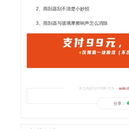
2、雨刮器刮不清楚小妙招
3、雨刮器与玻璃摩擦响声怎么消除
本文内容为中华网·汽车（
auto.
分享：