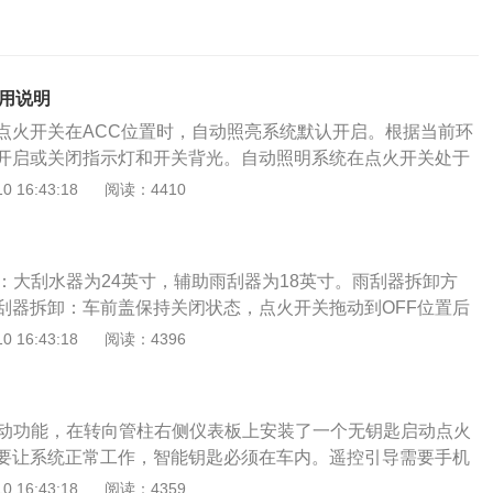
使用说明
点火开关在ACC位置时，自动照亮系统默认开启。根据当前环
开启或关闭指示灯和开关背光。自动照明系统在点火开关处于
当前环境光线的强度，自动开启或关闭指示灯、背光开关照明和
 16:43:18
阅读：4410
。示宽灯和开关背光照明：将主灯光开关转至on，打开示宽
。前照灯：当点火开关处于熄火状态时，打开前照灯的近光，
，以开启照明。白天行车灯：当点火开关处于断电状态时，白
寸：大刮水器为24英寸，辅助雨刮器为18英寸。雨刮器拆卸方
。白天的驾驶灯在指示灯亮了之后会自动关闭。
刮器拆卸：车前盖保持关闭状态，点火开关拖动到OFF位置后
刮器拉杆开关然后松开，雨刮器自动移动到维修位置，停止在挡
 16:43:18
阅读：4396
器臂抬高到远离挡风玻璃的位置。按下雨刮器臂按钮的同时，
拉，从雨刮器臂中拔出。从雨刮器臂上拆下废弃雨刮器。将新
雨刮器臂的窄槽中，将雨刮器朝雨刮器臂推进，直到雨刮器完
启动功能，在转向管柱右侧仪表板上安装了一个无钥匙启动点火
器组件放入回风窗上，确保雨刮器正确固定在雨刮器臂上。再
要让系统正常工作，智能钥匙必须在车内。遥控引导需要手机
开关，打开雨刮器然后松开开关，或打开车辆点火开关，雨刮
软件，通过手机进行遥控引导。引擎开机：关闭所有不必要的电
 16:43:18
阅读：4359
，自动返回原来的位置。