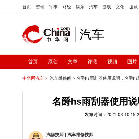
首页
资讯
军事
财经
娱乐
汽车
游戏
文化
援藏
汽车
首页
原创
文章
评测
视频
图片
中华网汽车＞
汽车维修间 >
名爵hs雨刮器使用说明，名爵h
名爵hs雨刮器使用说
发布时间：2021-03-10 19:2
汽修技师
|
汽车维修技师