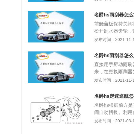
器(包括空调)。
解释：变速杆在其
名爵hs雨刮器怎
踏离合器踏板时，
前舱盖板保持关闭
引擎启动后立即释
松开刮水器齿轮，
方，按下雨刮臂按
发布时间：2021-11-10
插入雨刮臂的狭长
置插入通风窗，确
名爵hs雨刮器怎
关，点起刮水器齿
直接用手掰动雨刷
返回原位。更换后
来，在更换雨刷器
力拉出雨刮片接头
辆风挡。机动车辆
发布时间：2021-11-10
并确保雨刮臂与雨
璃的水垢，机动车
玻璃水，然后启动
名爵hs定速巡航
人提供一个很好的
名爵hs根据前方
间自动切换。利用自
的范围内定速巡航
发布时间：2021-03-11
巡航的使用方法：
于“关闭”位置（图