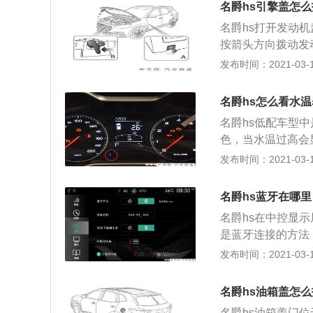
名爵hs引擎盖怎
杆开关拨到“开启
名爵hs打开发动机
点亮为黄色，自适
按箭头方向拨动发
的速度和位置，当
盖安全锁。 3将
发布时间：2021-03-11
的“设置”按键（
仅被保持在安全锁
入激活状态，其目
盖往下按压，将其
标车速，则本车会
名爵hs怎么看水温
施加一定向下的力
速，则进入跟车巡
名爵hs低配车型
通过尝试提起发动
定的目标车速。 
色，当水温过高会
开发动机盖，再次重
放，目标车速将增
的显示，那么我们
发布时间：2021-03-11
盖（黑盖） 2机油
确定前方没有车辆
仪表-7寸彩色屏
洗涤液储液罐（蓝盖
度。向下（图示2
的条形格数量来指
2机油尺（黄色） 
名爵hs蓝牙在哪里
度出现在组合仪表
表通过点亮的条形
罐（蓝盖）
隔内时，车速将降
名爵hs在中控显
一般是60℃至1
航控制系统处于激
是蓝牙连接的方法：
度为90℃。车辆
系统退出到待命状
开关]中的蓝牙按键
发布时间：2021-03-11
的原因可能有：冷
能自动解除，需要驾
称。 3.在手机
却液出现不足应及
7）。 2.踩下制动
对请求，配对完成
避免损坏发动机。
名爵hs油箱盖怎
踩加速踏板。 6.
步骤。 4.已配
名爵hs油箱盖门