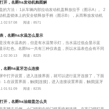
么打开，名爵hs发动机舱图解
”位置（图示4），组合仪表上的自适应巡航控制系统状态指示灯
盖的方法： 1从车辆内部拉动发动机盖释放拉手（图示A）。 2
应巡航控制系统处于待命状态。 3.系统自动检测本车前方车辆
动机盖锁体上的安全锁释放手柄（图示B），从而释放发动机
本车车速大于30公里/小时，按下自适应巡航拨杆开关端部
前舱盖向上提起，打开发动机盖。 注意：当发动机盖未关闭或仅
 02:57:08
阅读：8571
图示6）后，组合仪表上指示灯变为绿色，自适应巡航控制系统进
下时，不要行驶车辆。 关闭发动机盖的方法：双手扶住发动机
标车速为激活时的实际车速。如前方车辆车速大于本车巡航目
放低。当发动机盖降至离它的锁止位置大约20～30厘米处时，
保持目标车速进行定速巡航；如前车车速小于本车巡航目标车
表，名爵hs水温怎么显示
，使其有一定加速度从而关闭发动机盖。在关闭发动机盖后，
航，组合仪表上显示前方车辆车尾图标，实际车速可能小于设
中是没有水温表的，但是有水温警示灯，当水温过低会显示蓝
机盖前缘来验证其是否被完全锁止。若未完全锁止，请重新打
自适应巡航目标车速调节： 向上（图示1）拨拨杆开关并保持不
显示红色。名爵hs一共有三种仪表盘，所以水温表也会有不同
复关闭动作。 1.5升涡轮增压发动机舱如下图： 1机油加油口
大，直到所需设置速度出现在组合仪表上，然后释放开关。当
就来看下，不同的仪表盘怎么看水温表，如下图所示： 在组合
 02:30:13
阅读：8225
尺（黄色） 3制动液储液罐（黄盖） 4冷却液储液罐（黑盖） 5
或前方的车辆超出预选的跟车间隔时，车速将增加到设置速
中：发动机冷却液温度表显示在彩色屏中，如下图所示通过点亮
） 2.0升涡轮增压发动机舱如下图： 1机油加油口盖（黑盖）
）拨拨杆开关并保持不放，目标车速将减小，直到所需设置速
示发动机冷却液温度。 在全液晶仪表盘中：发动机冷却液温度
3制动液储液罐（黄盖） 4冷却液储液罐（黑盖） 5洗涤液储液
，名爵hs蓝牙怎么连接
上，然后释放开关。当确定前方行驶较慢的车辆在预选跟车间
格数量来指示发动机冷却液温度。如下图所示。 水温表的数值
低并保持选择的跟车间隔行驶。 自适应巡航暂停： 当自适应巡
示屏中打开设置，进入连接界面，就可以进行蓝牙连接了，下面
20℃，发动机冷却液温度不是越低越好也不是越高越好，正常温
活状态时，将拨杆开关拨到“取消”位置（图示3），自适应巡航
 1.在设置界面，触摸[连接]，进入连接设置界面，触摸[蓝牙
启动后，当水温表的指针达到中间时起步最好。水温表温度过高
态。 自适应巡航自动解除： 在下列情况下，自适应巡航控制可
（上图中的1）开启蓝牙功能。 2.系统显示蓝牙地址和设备名
 01:51:09
阅读：8235
却液不足、散热风扇故障、循环水泵故障和叶轮损坏。如果冷
驶员自主操控车辆。 1.将拨杆开关拨到“关闭”位置（图示
上开启蓝牙功能并搜索本娱乐系统进行配对，手机将会收到蓝牙配
时添加，如果是机器出现故障则需要马上到维修店进行维修，
踏板。 3.将车辆挂至非D挡。 4.驾驶员解开安全带。 5.长时间
之后，将出现连接完成的提示信息。若配对失败，请重复上述
么打开，名爵hs油箱盖怎么关
四个车门之一，或者前后舱盖被打开。 7.拉起EPB开关。 8.传感
对成功的手机将被存储到已配对设备列表中。触摸列表按键（上图
位于车辆左后侧，小门锁和中控门锁系统相连接。在车门锁打开