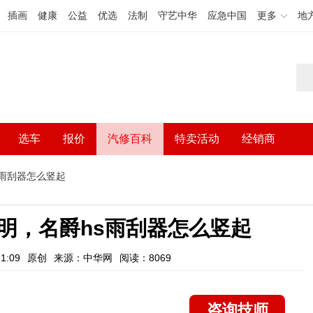
插画
健康
公益
优选
法制
守艺中华
应急中国
更多
地
选车
报价
汽修百科
特卖活动
经销商
s雨刮器怎么竖起
明，名爵hs雨刮器怎么竖起
1:09
原创
来源：中华网
阅读：8069
咨询技师