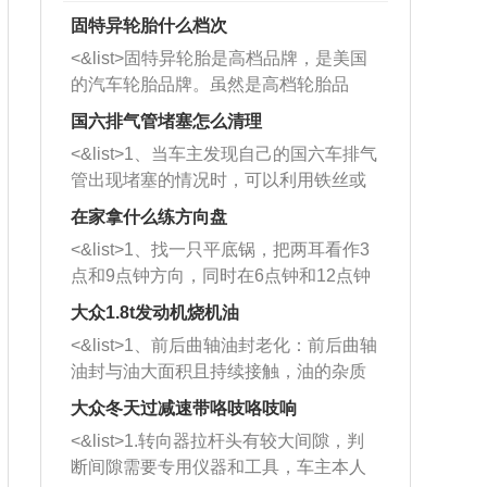
固特异轮胎什么档次
<&list>固特异轮胎是高档品牌，是美国
的汽车轮胎品牌。虽然是高档轮胎品
牌，但是中高低端的轮胎都有生产，这
国六排气管堵塞怎么清理
也是为了更好的开拓市场。
<&list>1、当车主发现自己的国六车排气
管出现堵塞的情况时，可以利用铁丝或
者是细棍，直接将杂物给取出来，如果
在家拿什么练方向盘
堵塞情况比较严重，也可以采取应急措
<&list>1、找一只平底锅，把两耳看作3
施。 <&list>2、直接利用木棍将所有的
点和9点钟方向，同时在6点钟和12点钟
杂物推到排气管里面的位置处，然后将
方向做一个标记。 <&list>2、双手握住
三元催化器拆解开，就可以将堵塞的东
大众1.8t发动机烧机油
平底锅两耳，然后往左打半圈、一圈、
西取出来。但如果是因为积碳过多引起
<&list>1、前后曲轴油封老化：前后曲轴
一圈半的练习，往右同样也要打相同的
的堵塞，就需要将三元催化器泡在草酸
油封与油大面积且持续接触，油的杂质
圈数。 <&list>3、最后强调要反复练
中进行清洗。 <&list>3、也可以利用清
和发动机内持续温度变化使其密封效果
习，这样就可以形成肌肉记忆，在真实
大众冬天过减速带咯吱咯吱响
洗剂对堵塞的情况得到解决，将清洗剂
逐渐减弱，导致渗油或漏油。<&list>2、
驾驶车辆时，不需要记忆也能打好方
放在燃油箱中，与燃油混合后，车辆启
<&list>1.转向器拉杆头有较大间隙，判
活塞间隙过大：积碳会使活塞环与缸体
向。
动时，就可以和汽油一起进入到燃烧
断间隙需要专用仪器和工具，车主本人
的间隙扩大，导致机油流入燃烧室中，