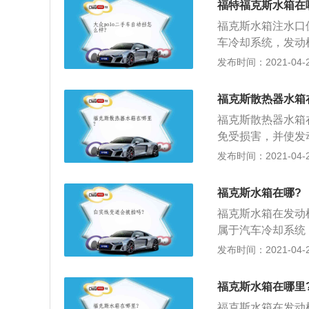
福特福克斯水箱在
机；4、启动发动
福克斯水箱注水口
膨胀罐内，直至液
车冷却系统，发动
盖子，确保压力盖
三部分构成。汽车
发布时间：2021-04-26
嘶声，等到声音消
到膨胀罐MAX和
福克斯散热器水箱
动发动机；4、启
福克斯散热器水箱
却液到膨胀罐内，
免受损害，并使发
新装上盖子，确保
散热器芯等三部分
发布时间：2021-04-26
冷却液由于向空气
热器的拆卸步骤如
福克斯水箱在哪?
管，卸下散热风扇
福克斯水箱在发动
角有一个螺丝；3
属于汽车冷却系统
可以把散热风扇从
器芯等三部分构成
发布时间：2021-04-26
温度降下来后打开
工作后再怠速运转5
福克斯水箱在哪里
保所有固定螺丝均
福克斯水箱在发动