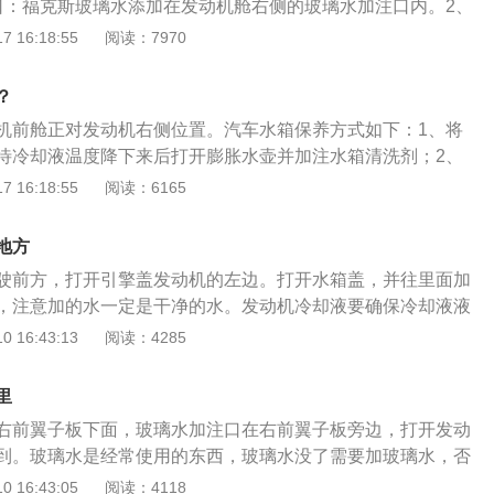
口：福克斯玻璃水添加在发动机舱右侧的玻璃水加注口内。2、
璃水添加量在2.5升左右，添加时注意不要加的太满，以防溢
 16:18:55
阅读：7970
意事项：加注时，使用洗涤液和水的混合液可帮助预防洗涤液
并且能改善清洁能力。4、玻璃水介绍：一般市场上的玻璃水
？
是夏季用，在原成分基础上增加了除虫胶成分，可以更快速清
机前舱正对发动机右侧位置。汽车水箱保养方式如下：1、将
的飞虫残留物，另外也对车前脸的飞虫残留痕迹有很好的清除
待冷却液温度降下来后打开膨胀水壶并加注水箱清洗剂；2、
冬季使用的防冻型玻璃水，保证在外界气温低于零下20℃时，
散热风扇工作后再怠速运转5-10分钟；3、熄火并将车辆前保
 16:18:55
阅读：6165
汽车设施。在冬季天气寒冷而路上又需要清洗风挡玻璃时，玻
一定要确保所有固定螺丝均已拧下，同时再缓慢的由两端向中
清洁还能够起到吸收静电的作用。第三类是特效防冻型，保证
要将固定卡扣弄断；4、确保冷却液温度完全冷却过后将水箱
旧不结冰，适合我国最北部的严寒地区使用。
地方
一同排出，最后再更换新的发动机冷却液。
驶前方，打开引擎盖发动机的左边。打开水箱盖，并往里面加
，注意加的水一定是干净的水。发动机冷却液要确保冷却液液
的最大值标记和最小值标记之间，如果冷却液液位处于或低于
 16:43:13
阅读：4285
即添加冷却液。保持冷却液浓度在48％至50％，这相当于冰点
℃之间。注意：冷却液遇热会膨胀。液位可能会超过最大值标记。
里
请遵照以下步骤加注冷却液：1.拆下冷却液储液罐盖。2.添加
右前翼子板下面，玻璃水加注口在右前翼子板旁边，打开发动
大值)与MIN(最小值)中间位置，勿过量加注。3.放回冷却液储液
到。玻璃水是经常使用的东西，玻璃水没了需要加玻璃水，否
盖子，拧紧至听到有咔的一声，感觉有强烈的阻力。
风玻璃。在加注新的汽车玻璃水，需要确保将储液罐清洗干
 16:43:05
阅读：4118