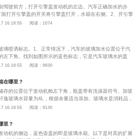
副驾驶前方，打开引擎盖发动机的左边。汽车正确加水的步
下面打开引擎盖的开关将引擎盖打开，水箱在右侧。2、开引擎
往里推打开水箱盖，并往里面加水或防冻液，加至适量位置。
 16:18:55
阅读：1074
防冻液一定要是干净的水或高质量防冻液。盖上水箱盖，合上
内容：不能将发动机冷却液置于挡风玻璃洗涤液容器内。如果
到挡风玻璃上，可能难以看清前方道路。不能在发动机运转或
玻璃喷洒标志。1、正常情况下，汽车的玻璃加水位置位于汽
储液罐盖。
的左下角。找到如图所示的蓝色标志，它是汽车玻璃水的盖
玻璃水。2、在汽车玻璃的正常维护过程中，根据季节和天气
 16:18:55
阅读：9830
适的玻璃水。当我们发现挡风玻璃的表面模糊时，用合适的玻
亮。如果你发现玻璃在夜间随机反射，你也可以用玻璃水擦
箱在哪里？
高速运行或灰尘较多时，玻璃水的使用速度会非常快。注意及
储存的位置位于发动机舱左下角，瓶盖带有洗涤器符号。加玻
。
轩逸玻璃水容量为4L，根据余量适当添加。玻璃水是消耗品，
期，取决于车主使用的频率。玻璃水配置因季节而异：夏季沙
 16:18:55
阅读：9130
加一瓶盖的洗洁精，不过不能过量，因为泡泡多了很难清洗干
时，适当添加酒精，以此降低溶液冰点。只要百分之50-60的
哪里？
0发酒精，就可以将冰点降至-25度，这样就能满足大部分地区的
发动机的侧边，蓝色壶盖的即是玻璃水箱。以下是对其的扩展