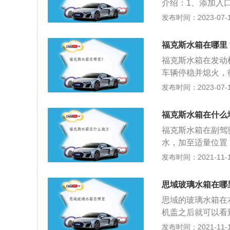
介绍：1、添加入
添加量：福克斯玻
发布时间：2023-07-17
出。3、加注时注
在寒冷天气下结冰
福克斯水箱在哪里
分为3大类，一类
福克斯水箱在发动
除撞在风挡玻璃上
车辆停稳并熄火，
效果。第二类专为
启动发动机，直至
发布时间：2023-07-17
依旧不会结冰冻坏
险杠卸下。拆卸时
璃水不仅能够有效
间慢慢拆卸，切不
在零下40℃时依
福克斯水箱在什么
清洗剂随着冷却液
福克斯水箱在副驾
水，加至适量位置
位在冷却液储液罐
发布时间：2021-11-10
最小值标记，应立
在-29℃和-34
思域玻璃水箱在哪
添加发动机冷却液
思域的玻璃水箱在
冷却液至MAX(最
机盖之后就可以看
罐盖。顺时针转动
则会影响清洁前挡
发布时间：2021-11-10