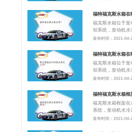
净，尤其是储液罐
车窗清洗剂与储液
福特福克斯水箱在
一类型号；否则，
福克斯水箱位于发
性剂不同，可能会
却系统，发动机水
一次，与夏、冬不
分构成。汽车水箱
发布时间：2021-04-26
类：夏季玻璃水、
声，等到声音消失
镜面上的飞虫残留
膨胀罐MAX和M
部件不会结冰，特
福特福克斯水箱在
发动机；4、启动
摄氏度时仍然不结
福克斯水箱位于发
液到膨胀罐内，直
却系统，发动机水
装上盖子，确保压
分构成。汽车水箱
发布时间：2021-04-26
声，等到声音消失
膨胀罐MAX和M
福特福克斯水箱框
发动机；4、启动
福克斯水箱框架在
液到膨胀罐内，直
系统，发动机水冷
装上盖子，确保压
构成。汽车水箱加
发布时间：2021-04-26
等到声音消失后再
罐MAX和MIN