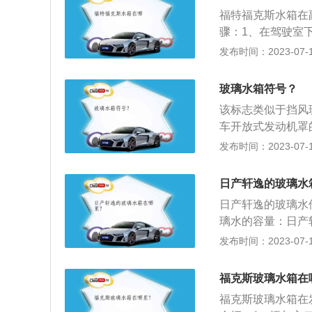
福特福克斯水箱在
骤：1、在驾驶室
盖时需将引擎盖闩
发布时间：2023-07-17
3、注意加的水或
引擎盖即可。扩展
玻璃水箱符号？
将发动机冷却液喷
该标志类似于挡风
高温时打开冷却液
车开放式发动机罩
子。打开它，加入
发布时间：2023-07-17
的具体情况选择合
璃水清洗会更加明
日产轩逸的玻璃水
拭。3、此外，在
日产轩逸的玻璃水
时注入新的玻璃水
璃水的容量：日产
没有固定的加注周
发布时间：2023-07-17
尘多，可以稍微多
净。冬季气候寒冷
福克斯玻璃水箱在
水，百分之40-5
福克斯玻璃水箱在
气候需求。