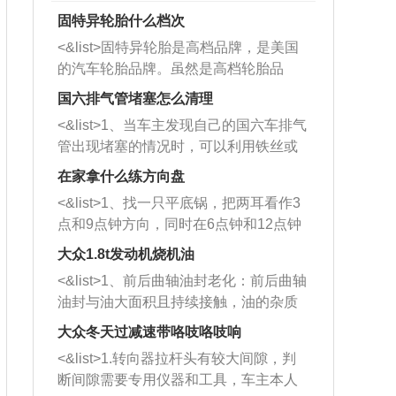
固特异轮胎什么档次
<&list>固特异轮胎是高档品牌，是美国
的汽车轮胎品牌。虽然是高档轮胎品
牌，但是中高低端的轮胎都有生产，这
国六排气管堵塞怎么清理
也是为了更好的开拓市场。
<&list>1、当车主发现自己的国六车排气
管出现堵塞的情况时，可以利用铁丝或
者是细棍，直接将杂物给取出来，如果
在家拿什么练方向盘
堵塞情况比较严重，也可以采取应急措
<&list>1、找一只平底锅，把两耳看作3
施。 <&list>2、直接利用木棍将所有的
点和9点钟方向，同时在6点钟和12点钟
杂物推到排气管里面的位置处，然后将
方向做一个标记。 <&list>2、双手握住
三元催化器拆解开，就可以将堵塞的东
大众1.8t发动机烧机油
平底锅两耳，然后往左打半圈、一圈、
西取出来。但如果是因为积碳过多引起
<&list>1、前后曲轴油封老化：前后曲轴
一圈半的练习，往右同样也要打相同的
的堵塞，就需要将三元催化器泡在草酸
油封与油大面积且持续接触，油的杂质
圈数。 <&list>3、最后强调要反复练
中进行清洗。 <&list>3、也可以利用清
和发动机内持续温度变化使其密封效果
习，这样就可以形成肌肉记忆，在真实
大众冬天过减速带咯吱咯吱响
洗剂对堵塞的情况得到解决，将清洗剂
逐渐减弱，导致渗油或漏油。<&list>2、
驾驶车辆时，不需要记忆也能打好方
放在燃油箱中，与燃油混合后，车辆启
<&list>1.转向器拉杆头有较大间隙，判
活塞间隙过大：积碳会使活塞环与缸体
向。
动时，就可以和汽油一起进入到燃烧
断间隙需要专用仪器和工具，车主本人
的间隙扩大，导致机油流入燃烧室中，