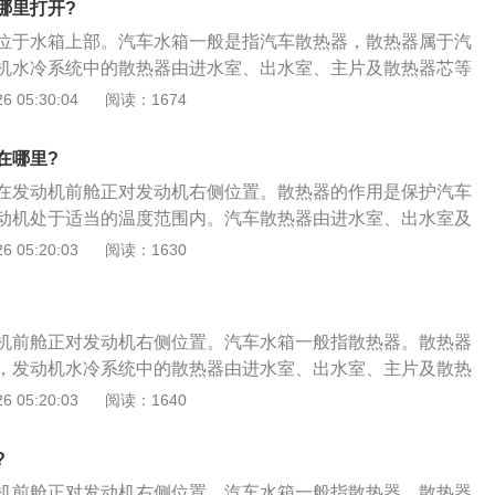
哪里打开?
机后，罐内冷却液会慢慢减少，这时候再添加适量的冷却液到
位于水箱上部。汽车水箱一般是指汽车散热器，散热器属于汽
面达到冷却液膨胀罐MAX和MIN度之间的位置；5、重新装上
机水冷系统中的散热器由进水室、出水室、主片及散热器芯等
用手拧紧并完全入位。
水箱加水步骤如下：1、逆时针方向转动压力盖，如果听到嘶
 05:30:04
阅读：1674
失后再打开；2、将适量的冷却液加注在冷却液膨胀罐内，达
MIN刻度之间的位置；3、在冷却液膨胀罐盖打开的情况下，启
在哪里?
动发动机后，罐内冷却液会慢慢减少，这时候再添加适量的冷
在发动机前舱正对发动机右侧位置。散热器的作用是保护汽车
直至液面达到冷却液膨胀罐MAX和MIN度之间的位置；5、重
动机处于适当的温度范围内。汽车散热器由进水室、出水室及
压力盖用手拧紧并完全入位。
构成。冷却液在散热器芯内流动，空气在散热器外通过。热的
 05:20:03
阅读：1630
散热而变冷，冷空气则因为吸收冷却液散出的热量而升温。散
下：1、打开汽车的引擎盖，拆下位于散热风扇上面的进气
；2、散热风扇和空调风扇位于风扇架上面，共四个角，每个
机前舱正对发动机右侧位置。汽车水箱一般指散热器。散热器
、使用专业的工具拧下这四个螺丝；4、当螺丝全部拧下时，就
，发动机水冷系统中的散热器由进水室、出水室、主片及散热
车上卸下来了。
。汽车水箱保养方式如下：1、将车辆停稳并熄火，待冷却液
 05:20:03
阅读：1640
膨胀水壶并加注水箱清洗剂；2、启动发动机，直至散热风扇
--10分钟；3、熄火并将车辆前保险杠卸下。拆卸时一定要确
?
已拧下，同时再缓慢的由两端向中间慢慢拆卸，切不要将固定
机前舱正对发动机右侧位置。汽车水箱一般指散热器。散热器