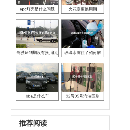
epc灯亮是什么问题
火花塞更换周期
驾驶证到期没有换,逾期
玻璃水冻住了如何解
怎么办??
决？
bba是什么车
92号95号汽油区别
推荐阅读