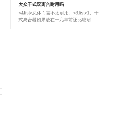
室，最后形成废气排出，就可以让三元
无法制作，需要将车辆送到修理厂或4s
造成烧机油。<&list>3、机油粘度。使用
大众干式双离合耐用吗
催化器得到清洗，排气管堵塞的情况就
店；<&list>2.车辆半轴套管防尘罩破
机油粘度过小的话，同样会有烧机油现
<&list>总体而言不太耐用。<&list>1、干
能够得到解决。
裂，破裂后会出现漏油现象，使半轴磨
象，机油粘度过小具有很好的流动性，
式离合器如果放在十几年前还比较耐
损严重，磨损的半轴容易损坏，产生异
容易窜入到气缸内，参与燃烧。<&list>
用，但是由于现在的汽车发动机动力输
响；<&list>3.稳定器的转向胶套和球头
4、机油量。机油量过多，机油压力过
出越来越高，使得干式离合器散热不足
老化，一般是使用时间过长造成的。解
大，会将部分机油压入气缸内，也会出
的缺陷也逐渐暴露出来。<&list>2、由于
决方法是更换新的质量好的转向橡胶套
现烧机油。<&list>5、机油滤清器堵塞：
干式双离合的工作环境暴露在空气中，
和球头。
会导致进气不畅，使进气压力下降，形
而离合器的散热也是通离合器罩上面的
成负压，使机油在负压的情况下吸入燃
几个小孔来进行散热。但是在行驶过程
烧室引起烧机油。<&list>6、正时齿轮或
中变速箱需要换挡，就不得不使得离合
链条磨损：正时齿轮或链条的磨损会引
器频繁工作。<&list>3、长时间的低速行
起气阀和曲轴的正时不同步。由于轮齿
驶以及过于频繁的启停，导致离合器的
或链条磨损产生的过量侧隙，使得发动
温度不断升高，而低速行驶时空气流动
机的调节无法实现：前一圈的正时和下
效率不高，无法将离合器中的热量有效
一圈可能就不一样。当气阀和活塞的运
的带走，导致离合器内部的温度不断升
动不同步时，会造成过大的机油消耗。
高，加速离合器的磨损。
解决方法：更换正时齿轮或链条。<&list
>7、内垫圈、进风口破裂：新的发动机
设计中，经常采用各种由金属和其他材