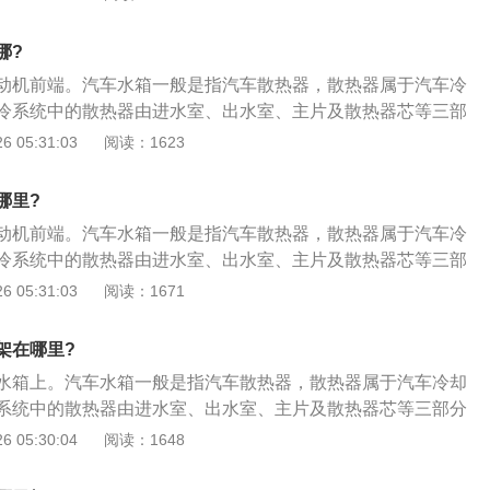
和输液管中有水垢的，要将水垢完全除去。注意当需要将新的
罐中的玻璃水混用时，一定要确保两种玻璃水为同一品牌的同
哪?
混用后会改变原来的冰点。此外，由于不同产品所用的表面活
动机前端。汽车水箱一般是指汽车散热器，散热器属于汽车冷
造成添加剂的沉降。玻璃水属于汽车消耗品，基本上一个月加
冷系统中的散热器由进水室、出水室、主片及散热器芯等三部
一样，现在国内市场上销售的玻璃水品种繁多。但主要分为三
加水步骤如下：1、逆时针方向转动压力盖，如果听到嘶嘶
 05:31:03
阅读：1623
冬季防冻玻璃水和防冻玻璃水，其中夏季玻璃水主要用于去除
后再打开；2、将适量的冷却液加注在冷却液膨胀罐内，达到
。冬季防冻型玻璃水主要是保证温度在-20摄氏度以下，汽车零
IN刻度之间的位置；3、在冷却液膨胀罐盖打开的情况下，启动
别寒冷地区北部主要使用特殊的防冻玻璃水，以保证汽车在-40
哪里?
发动机后，罐内冷却液会慢慢减少，这时候再添加适量的冷却
冰。
动机前端。汽车水箱一般是指汽车散热器，散热器属于汽车冷
至液面达到冷却液膨胀罐MAX和MIN度之间的位置；5、重新
冷系统中的散热器由进水室、出水室、主片及散热器芯等三部
力盖用手拧紧并完全入位。
加水步骤如下：1、逆时针方向转动压力盖，如果听到嘶嘶
 05:31:03
阅读：1671
后再打开；2、将适量的冷却液加注在冷却液膨胀罐内，达到
IN刻度之间的位置；3、在冷却液膨胀罐盖打开的情况下，启动
架在哪里?
发动机后，罐内冷却液会慢慢减少，这时候再添加适量的冷却
水箱上。汽车水箱一般是指汽车散热器，散热器属于汽车冷却
至液面达到冷却液膨胀罐MAX和MIN度之间的位置；5、重新
系统中的散热器由进水室、出水室、主片及散热器芯等三部分
力盖用手拧紧并完全入位。
水步骤如下：1、逆时针方向转动压力盖，如果听到嘶嘶声，
 05:30:04
阅读：1648
打开；2、将适量的冷却液加注在冷却液膨胀罐内，达到膨胀
刻度之间的位置；3、在冷却液膨胀罐盖打开的情况下，启动发动