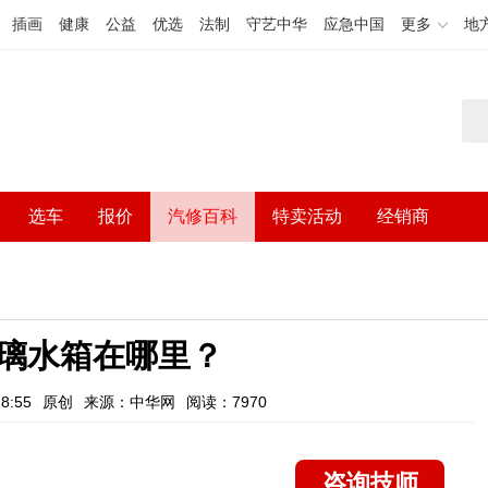
插画
健康
公益
优选
法制
守艺中华
应急中国
更多
地
选车
报价
汽修百科
特卖活动
经销商
璃水箱在哪里？
8:55
原创
来源：中华网
阅读：7970
咨询技师