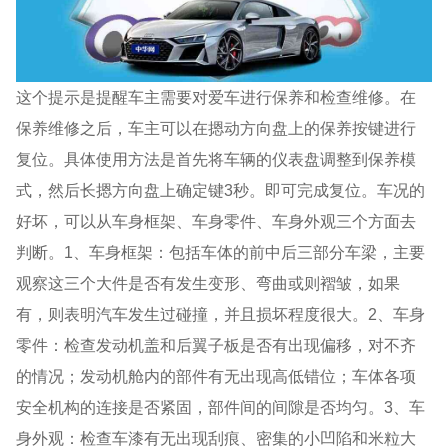
这个提示是提醒车主需要对爱车进行保养和检查维修。在
保养维修之后，车主可以在摁动方向盘上的保养按键进行
复位。具体使用方法是首先将车辆的仪表盘调整到保养模
式，然后长摁方向盘上确定键3秒。即可完成复位。车况的
好坏，可以从车身框架、车身零件、车身外观三个方面去
判断。1、车身框架：包括车体的前中后三部分车梁，主要
观察这三个大件是否有发生变形、弯曲或则褶皱，如果
有，则表明汽车发生过碰撞，并且损坏程度很大。2、车身
零件：检查发动机盖和后翼子板是否有出现偏移，对不齐
的情况；发动机舱内的部件有无出现高低错位；车体各项
安全机构的连接是否紧固，部件间的间隙是否均匀。3、车
身外观：检查车漆有无出现刮痕、密集的小凹陷和米粒大