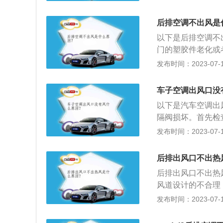
滤芯是位于鼓风机
么就会存在漏气，
需要经过空调滤芯
后排空调不出风是
滤芯，那么空调滤
以下是后排空调不
的气体流量变小，
门的塑胶件老化或
后排空调出风口是
轻轻撬开阀门。2
发布时间：2023-07-17
气问题，后排空调
会老化破损或者与
可以到4S店或维
车子空调出风口没
长，发动内会积攒
以下是汽车空调出
口的出风效率。空
隔阀损坏。首先检
管道，清理掉杂物
没有风，这时应检
发布时间：2023-07-17
是空调相关介绍：
度、出风口方向、
后排出风口不出热
度的高低调节旋钮
后排出风口不出热
口方向调节，调节
风道设计的不合理
旋钮是空调出风量
后排出风口是一项
发布时间：2023-07-17
风口，其与前排空
口不出热风的解决