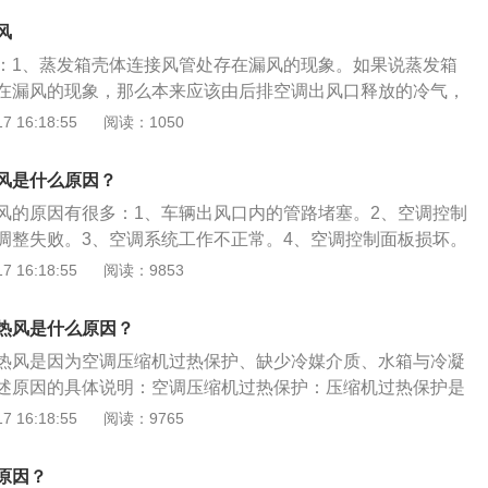
是可以在空调开启的时候，是自动开启的。但一旦阀门出现了
现磨损。风道破损后，风会从破损处泄漏掉。可以到4S店或维
门无法自动开启，一直处于关闭状态所以就不出风。解决方
风
。3、管道或空调滤芯堵塞：汽车使用时间长，发动内会积攒
士维修出风口阀门。6、制冷剂过量，会导致五菱宏光空调出
：1、蒸发箱壳体连接风管处存在漏风的现象。如果说蒸发箱
树叶、棉絮、灰尘等，会堵塞管道影响出风口的出风效率。空
法：适当减少制冷剂用量；7、散热不好，会导致五菱宏光空
在漏风的现象，那么本来应该由后排空调出风口释放的冷气，
，也会使出风效率下降。这些情况可以拆开管道，清理掉杂物
决方法：检查冷凝管有无污垢，清洗冷凝器；8、蒸发器或滤
露，这也就导致了后排空调出风口的风量过小。2、空调滤芯
 16:18:55
阅读：1050
空调滤芯的使用情况。4、鼓风机出现了故障：在鼓风机出现
流量变小，系统压力和温度失衡。解决方法：清洁蒸发器或过
滤芯是位于鼓风机进气口的位置，只要是从汽车空调吹出的冷
造成不起风的情况，解决办法：需要及时的修理，或者是直接
需要经过空调滤芯的。但是空调滤芯也是很容易积累脏污的部
可能是由于后排出风口的独立控制开关出现了问题，这种情况
风是什么原因？
及时更换空调滤芯，那么空调滤芯上很容易附着上大量的灰
开关进行修理就可以解决。6、内部电容损坏也造成的后排空
风的原因有很多：1、车辆出风口内的管路堵塞。2、空调控制
至是老鼠尸体等等。而这些杂物自然就会导致从空调滤芯通过
时的检查损坏的部件，通过对损坏的部件进行修理或者是更
调整失败。3、空调系统工作不正常。4、空调控制面板损坏。
，那么后排空调出风口的风量也会减少。3、后空调出风口的
排空调不出风的问题。汽车空调的保养方法：1、定期检查制
了。6、空调压缩机缺少制冷剂。7、车辆没有启动。机动车辆
 16:18:55
阅读：9853
况下，空调打开时后空调出风口的阀门可以自动打开，但如果阀
、清理冷凝器表面；3、清洗蒸发器表面。合理使用空调的方
气。可能是机动车辆上的乘客关闭了车辆的出风口。您可以手
致阀门关闭，当后空调出风口的阀门.关闭时，会导致后空调出
时关闭空调；2、车内开空调不要吸烟3、先熄火再关空调；4、
风口的控制开关。打开后，空气将从车辆的出风口排出。对于
、附加气管密封性变差。后排空调出风口是有附加气管连接到
热风是什么原因？
内循环。汽车空气调节装置简称汽车空调，是由制冷系统、供
检查空调管路是否堵塞。
加气管密封性变差了，那么就会存在漏气，后排空调出风口的
气净化装置及控制系统组成。
热风是因为空调压缩机过热保护、缺少冷媒介质、水箱与冷凝
可以试着将吹风模式切换为迎面吹风模式，在后排空调处调节
述原因的具体说明：空调压缩机过热保护：压缩机过热保护是
。在其他模式下后排空调的出风都是很小的，没有起到太大的
冷循环系统，当压缩机外壳的温度异常升高，压缩机上的热保
 16:18:55
阅读：9765
管道或空调滤芯堵塞。后排出风口是一项舒适性配置，在车辆
缩机停止工作。缺少冷媒介质：空调制冷剂的缺失也是导致空
置有一个或多个空调出风口，其与前排空调共用同一个压缩
水箱与冷凝器过脏：出现这种情况需要冲洗一下冷凝器和水箱
原因？
送风量的大小。到4s店或维修店进行检查更换风道；拆开管