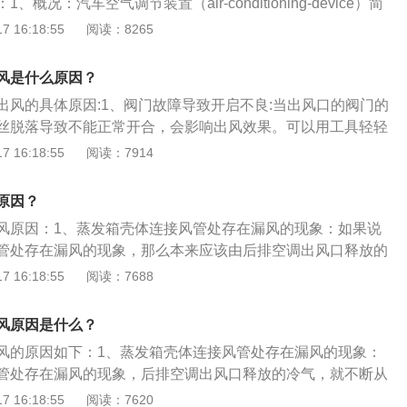
概况：汽车空气调节装置（air-conditioning-device）简
把汽车车厢内的温度、湿度、空气清洁度及空气流动调整和控
 16:18:55
阅读：8265
、作用：汽车空调能够为驾驶员提供舒适的乘坐环境，减少旅
创造良好的工作条件，确保行车安全。汽车空调装置通常包括
风是什么原因？
置和通风换气装置。
出风的具体原因:1、阀门故障导致开启不良:当出风口的阀门的
丝脱落导致不能正常开合，会影响出风效果。可以用工具轻轻
路出现破损:汽车空调的风道都是塑料件，一定时间后就会老化
 16:18:55
阅读：7914
件干涉出现磨损。风道破损后，风会从破损处泄漏掉。可以到
行检查更换。3、管道或空调滤芯堵塞:汽车使用时间长，发动机
原因？
物，比如树叶、棉絮、灰尘等，会堵塞管道影响出风口的出风
风原因：1、蒸发箱壳体连接风管处存在漏风的现象：如果说
久不更换，也会使出风效率下降。这些情况可以拆开管道，清
管处存在漏风的现象，那么本来应该由后排空调出风口释放的
定时检查空调滤芯的使用情况。
风处泄露，这也就导致了后排空调出风口的风量过小。2、空
 16:18:55
阅读：7688
：空调滤芯是位于鼓风机进气口的位置，只要是从汽车空调吹
风，都需要经过空调滤芯。但是空调滤芯也是很容易积累脏污
风原因是什么？
没有及时更换空调滤芯，那么空调滤芯上很容易附着上大量的
风的原因如下：1、蒸发箱壳体连接风管处存在漏风的现象：
甚至是老鼠尸体等等。而这些杂物自然就会导致从空调滤芯通
管处存在漏风的现象，后排空调出风口释放的冷气，就不断从
，那么后排空调出风口的风量也会减少。3、附加气管密封性
导致后排空调出风口风量过小。2、空调滤芯出现问题：空调
 16:18:55
阅读：7620
风口有附加气管连接到鼓风机，如果附加气管密封性变差，那