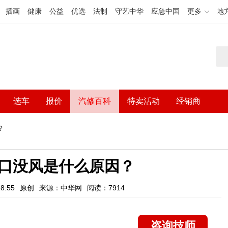
插画
健康
公益
优选
法制
守艺中华
应急中国
更多
地
选车
报价
汽修百科
特卖活动
经销商
？
口没风是什么原因？
8:55
原创
来源：中华网
阅读：7914
咨询技师