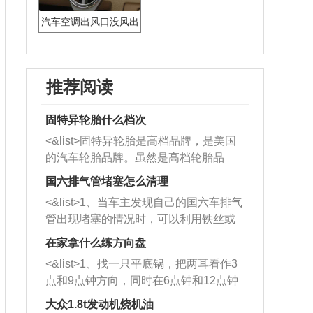
汽车空调出风口没风出
来是什么原因
推荐阅读
固特异轮胎什么档次
<&list>固特异轮胎是高档品牌，是美国
的汽车轮胎品牌。虽然是高档轮胎品
牌，但是中高低端的轮胎都有生产，这
国六排气管堵塞怎么清理
也是为了更好的开拓市场。
<&list>1、当车主发现自己的国六车排气
管出现堵塞的情况时，可以利用铁丝或
者是细棍，直接将杂物给取出来，如果
在家拿什么练方向盘
堵塞情况比较严重，也可以采取应急措
<&list>1、找一只平底锅，把两耳看作3
施。 <&list>2、直接利用木棍将所有的
点和9点钟方向，同时在6点钟和12点钟
杂物推到排气管里面的位置处，然后将
方向做一个标记。 <&list>2、双手握住
三元催化器拆解开，就可以将堵塞的东
大众1.8t发动机烧机油