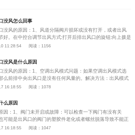
口没风怎么回事
口没风的原因：1、风道分隔阀片损坏或没有打开，或者出风
节好。在中控台调节出风方式:打开后排出风口的旋钮:向上拨是
。2、出风口被异物堵住了,导致不能正常送风。需要将异物取
 11:28:54
阅读：1156
滤网堆积太多污垢。应定期清洗空调过滤网上的污垢。4、分挡
到位。需把分档开关拨正。后座出风口主要解决了前后排乘客
口没风是什么原因
热不均的问题，有助于提升汽车后排乘客的舒适度。而且在必
口没风的原因：1、空调出风模式问题：如果空调出风模式选
独关闭前排空调出风口或者后排空调出风口来满足不同体质乘
那么前排中央出风口是没有任何风量的。解决方法：出风模式
可。2、空调面板开关问题：空调风量是由空调面板开关进行
 16:18:55
阅读：1078
板开关出现故障，出风口是没有风量的。解决方法：更换空调
内4S店免费索赔维修。3、空调出风口管道问题：如果空调出
什么原因
内空调出风口是无法发出风量的，可以让技术师傅检查空调出
原因：1、阀门未开启或故障：可以检查一下阀门有没有关
法：安装空调出风口管道，质保期内4S店免费维修。4、冷热
也可能是出风口的阀门的塑胶件老化或者螺丝脱落导致不能正
调出风口没风也有可能是冷热控制帆板故障。解决方法：建议
出风效果。解决办法：这种情况可以用工具轻轻撬开阀门。
 16:18:55
阅读：1047
热控制帆板。5、出风口阀门故障：在正常使用情况下，后排
：汽车空调的风道都是塑料件，一定时间后就会老化破损或者