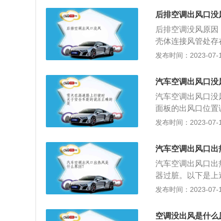
空调出风口的阀门
与其他部件干涉出
故障，就会导致阀
后排空调出风口没
修店进行检查更换
法：建议找专业人
后排空调没风原因
许多的杂物，比如
风口没风。解决方
壳体连接风管处存
调滤芯过久不更换
调出风口没风。解
就不断从漏风处泄
发布时间：2023-07-17
即可，要定时检查
网积灰结垢，空气
出现了问题。空调
了故障时，也容易
滤网。
风或者是热风，都
更换鼓风机。5、
汽车空调出风口没
位，如果车主没有
下需要对有故障的
汽车空调出风口没
尘，树叶，虫尸甚
调不出风。需要及
面板的出风口位置
的气体流量变小了
换，也能够解决后
5、空调滤芯太脏
发布时间：2023-07-17
阀门关闭∶正常情
冷剂及冷冻油；2
的空调出口没有空
门出现故障，会导
法：1、低速行驶
动打开车辆空调出
风口无法吹出。4
汽车空调出风口出
夏季进车立即启动
开关的问题，可以
鼓风机的，如果附
暖系统、通风和空
汽车空调出风口出
风量也就减少了。
器过脏。以下是上
旋钮，调节出风口
为了保护空调的制
发布时间：2023-07-17
作用。5、风道的
护开关断开，使压
的后排座椅附近设
调不制冷的原因。
空调没出风是什么
机，可以单独调节