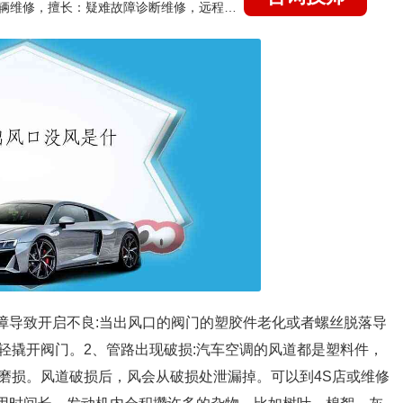
国家认证的汽车维修技师，15年德美日等各系车辆维修，擅长：疑难故障诊断维修，远程维修技术指导
障导致开启不良:当出风口的阀门的塑胶件老化或者螺丝脱落导
轻撬开阀门。2、管路出现破损:汽车空调的风道都是塑料件，
磨损。风道破损后，风会从破损处泄漏掉。可以到4S店或维修