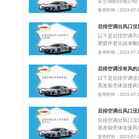
车空调的详细介绍：1、
称汽车空调。用于
发布时间：2023-07-17
制在最佳状态。2
途疲劳；为驾驶员
后排空调出风口没
制冷装置、取暖装
以下是后排空调不
塑胶件老化或者螺
撬开阀门。2、管
发布时间：2023-07-17
破损或者与其他部
4S店或维修店进
后排空调没有风的
内会积攒许多的杂
以下是后排空调没
效率。空调滤芯过
蒸发箱壳体连接风
理掉杂物即可，要
冷气，就不断从漏
发布时间：2023-07-17
调滤芯出现了问题
出的冷风或者是热
后排空调出风口没
的部位，如果车主
后排空调出风口没
灰尘，树叶，虫尸
蒸发箱壳体连接风
过的气体流量变小
漏风处泄露，也就
发布时间：2023-07-17
变差：后排空调出