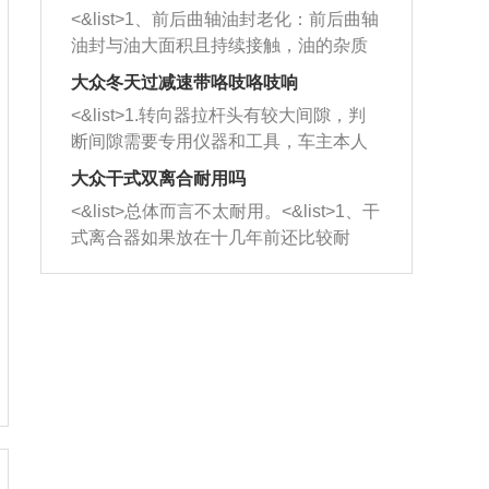
平底锅两耳，然后往左打半圈、一圈、
西取出来。但如果是因为积碳过多引起
<&list>1、前后曲轴油封老化：前后曲轴
一圈半的练习，往右同样也要打相同的
的堵塞，就需要将三元催化器泡在草酸
油封与油大面积且持续接触，油的杂质
圈数。 <&list>3、最后强调要反复练
中进行清洗。 <&list>3、也可以利用清
和发动机内持续温度变化使其密封效果
习，这样就可以形成肌肉记忆，在真实
大众冬天过减速带咯吱咯吱响
洗剂对堵塞的情况得到解决，将清洗剂
逐渐减弱，导致渗油或漏油。<&list>2、
驾驶车辆时，不需要记忆也能打好方
放在燃油箱中，与燃油混合后，车辆启
<&list>1.转向器拉杆头有较大间隙，判
活塞间隙过大：积碳会使活塞环与缸体
向。
动时，就可以和汽油一起进入到燃烧
断间隙需要专用仪器和工具，车主本人
的间隙扩大，导致机油流入燃烧室中，
室，最后形成废气排出，就可以让三元
无法制作，需要将车辆送到修理厂或4s
造成烧机油。<&list>3、机油粘度。使用
大众干式双离合耐用吗
催化器得到清洗，排气管堵塞的情况就
店；<&list>2.车辆半轴套管防尘罩破
机油粘度过小的话，同样会有烧机油现
<&list>总体而言不太耐用。<&list>1、干
能够得到解决。
裂，破裂后会出现漏油现象，使半轴磨
象，机油粘度过小具有很好的流动性，
式离合器如果放在十几年前还比较耐
损严重，磨损的半轴容易损坏，产生异
容易窜入到气缸内，参与燃烧。<&list>
用，但是由于现在的汽车发动机动力输
响；<&list>3.稳定器的转向胶套和球头
4、机油量。机油量过多，机油压力过
出越来越高，使得干式离合器散热不足
老化，一般是使用时间过长造成的。解
大，会将部分机油压入气缸内，也会出
的缺陷也逐渐暴露出来。<&list>2、由于
决方法是更换新的质量好的转向橡胶套
现烧机油。<&list>5、机油滤清器堵塞：
干式双离合的工作环境暴露在空气中，
和球头。
会导致进气不畅，使进气压力下降，形
而离合器的散热也是通离合器罩上面的
成负压，使机油在负压的情况下吸入燃
几个小孔来进行散热。但是在行驶过程
烧室引起烧机油。<&list>6、正时齿轮或
中变速箱需要换挡，就不得不使得离合
链条磨损：正时齿轮或链条的磨损会引
器频繁工作。<&list>3、长时间的低速行
起气阀和曲轴的正时不同步。由于轮齿
驶以及过于频繁的启停，导致离合器的