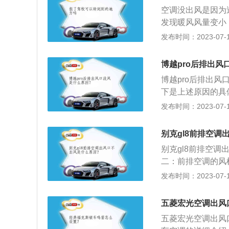
表面。
道，清理掉杂物即
空调没出风是因为
发现暖风风量变小
从而导致吹出的暖
发布时间：2023-07-17
滤器滤芯。空调滤清
条件和环境而定。
博越pro后排出风
式不同。如果按照
博越pro后排出
冷空气调节器依靠
下是上述原因的具
将直接排出。
果它受损，汽车空
发布时间：2023-07-17
容损坏，可以通过
障。一旦有故障据
别克gl8前排空
述中风道堵塞原因
别克gl8前排空
一遍再进入汽车内
二：前排空调的风
拆下看看是否干净
问题。有关汽车空
发布时间：2023-07-17
是汽车空调的控制
置，能对车厢内空
原因，需联系专业
乘车环境，降低驾
五菱宏光空调出风
取暖装置和通风换
五菱宏光空调出风
简单，便于操作，