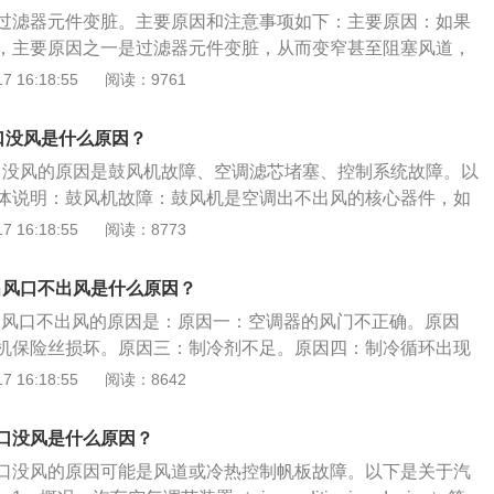
可，要定时检查空调滤芯的使用情况。
过滤器元件变脏。主要原因和注意事项如下：主要原因：如果
，主要原因之一是过滤器元件变脏，从而变窄甚至阻塞风道，
风风力小，甚至吹出的空气有异味。这种情况建议更换空调过
 16:18:55
阅读：9761
器滤芯的使用寿命为12个月或10000公里，具体视实际驾驶
注意事项：汽车冬季打开暖风系统的方式与夏季打开制冷的方
口没风是什么原因？
打开制冷的方式打开暖风系统，吹出来的风将很冷。由于夏季
风口没风的原因是鼓风机故障、空调滤芯堵塞、控制系统故障。以
发动机冷却，因此在上车点火后，打开空气调节器后，冷空气
体说明：鼓风机故障：鼓风机是空调出不出风的核心器件，如
调必然不出风，造成鼓风机故障则是内部线圈过热损坏或者电
 16:18:55
阅读：8773
把汽车空调风速和风量开到最大来听鼓风机的声音判断是否故
需要去4S店或修理厂修理。空调滤芯堵塞：空调滤芯堵塞是上
调出风口不出风是什么原因？
的一种，也是最常见的一种。车外的空气会经过空调滤芯过滤
调出风口不出风的原因是：原因一：空调器的风门不正确。原因
，会吸附很多空气中的杂物，所以容易堵塞。可以将空调滤芯
机保险丝损坏。原因三：制冷剂不足。原因四：制冷循环出现
，太脏了建议更换。控制系统故障：如果不是上述两种原因就
调的资料如下：汽车空调：是指安装在汽车上的空气调节装
 16:18:55
阅读：8642
系统出了问题。风门、控制开关、汽车空调电脑都是出故障的
气进行制冷、加热、换气和空气净化，为乘车人员提供舒适的
人员进行检修。
驶员的疲劳强度，提高行车安全。组成：一般包括制冷装置、
口没风是什么原因？
气装置，这种联合装置充分利用了汽车内部有限的空间，结构
口没风的原因可能是风道或冷热控制帆板故障。以下是关于汽
是国际上流行的现代化汽车空调系统。