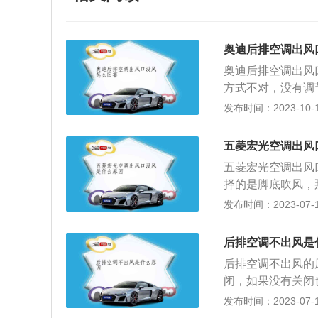
奥迪后排空调出风
奥迪后排空调出风
方式不对，没有调
开，向下拨是关闭
发布时间：2023-10-10
出。3、空调的过
开关或旋钮没有拨
五菱宏光空调出风
对汽车空调需求冷
五菱宏光空调出风
要时，甚至可以单
择的是脚底吹风，
员的需求。
切换为迎面吹风即
发布时间：2023-07-17
控制的，当空调面
面板开关，质保期
后排空调不出风是
风口管道脱落，车
后排空调不出风的
风口管道。解决方
闭，如果没有关闭
控制帆板故障：空
常开合，影响后排
发布时间：2023-07-17
找专业人士维修冷
2、管路出现破损