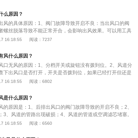
进气口的位置，只要是从汽车空调吹出的冷风或者是热风，都
后排空调出风口的风量也就减少。
。但是空调滤芯很容易积累污垢。如果车主没有及时更换空调
什么原因？
芯上很容易附着上大量的灰尘，树叶等。会导致空调滤芯通过
出风的具体原因：1、阀门故障导致开启不良：当出风口的阀
后排空调出风口的风量也会减少。3、附加气管密封性变差：
者螺丝脱落导致不能正常开合，会影响出风效果。可以用工具
有附加气管连接到鼓风机，如果附加气管密封性变差，存在漏
、管路出现破损：汽车空调的风道都是塑料件，一定时间后就
 16:18:55
阅读：7237
出风口的风量也就相应减少。
其他部件干涉出现磨损。风道破损后，风会从破损处泄漏掉。
修店进行检查更换。3、管道或空调滤芯堵塞：汽车使用时间
有风什么原因？
许多的杂物，比如树叶、棉絮、灰尘等，会堵塞管道影响出风
风口无风的原因：1、分档开关或旋钮没有拨到位。2、风道分
调滤芯过久不更换，也会使出风效率下降。这些情况可以拆开
查下出风口是否打开，开关是否拨到位，如果已经打开但还是
即可，要定时检查空调滤芯的使用情况。
查一下出风口有没有堵塞，建议直接找汽修店人员处理。以下
 16:18:55
阅读：6802
1、汽车空调可以设置的参数包括压缩机制冷开关、温度高
风量大小、内外循环、挡风除雾等。2、左边的旋钮是空调温
风是什么原因？
，顺时针温度升高，逆时针温度降低，中间的旋钮是空调出风
风的原因是：1、后排出风口的阀门故障导致的开启不良；2、
到挡风玻璃除雾，按下中间按钮可以设置后视镜加热，右边的
；3、风道的管路出现破损；4、风道的管道或空调滤芯堵塞。
大小调节旋钮，中间按钮设置空调循环状态。
舒适性配置，在车辆的后排座椅附近设置有一个或多个空调出
 16:18:55
阅读：6560
调共用同一个压缩机，可以单独调节送风量的大小。后排出风
方法是：1、用工具轻轻撬开阀门，使其打开，或者到维修店