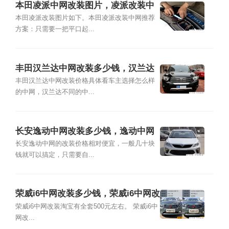
本田凌派中网改装图片，凌派改装中
网推荐方案
本田凌派改装图片如下。本田凌派改装中网推荐
方案：只需要一把平口起...
丰田汉兰达中网改装多少钱，汉兰达
中网改装图片
丰田汉兰达中网改装价格具体看车主选择怎么样
的中网，汉兰达不同的中...
长安逸动中网改装多少钱，逸动中网
改装图片
长安逸动中网的改装价格相对便宜，一般几十块
钱就可以搞定，只需要自...
荣威i6中网改装多少钱，荣威i6中网改
装图片
荣威i6中网改装淘宝有全套500元左右。 荣威i6中
网改...