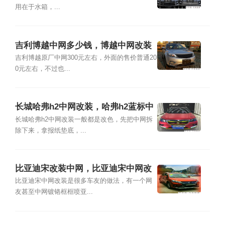
用在于水箱，...
吉利博越中网多少钱，博越中网改装
图片
吉利博越原厂中网300元左右，外面的售价普通20
0元左右，不过也...
长城哈弗h2中网改装，哈弗h2蓝标中
网改装
长城哈弗h2中网改装一般都是改色，先把中网拆
除下来，拿报纸垫底，...
比亚迪宋改装中网，比亚迪宋中网改
装图片
比亚迪宋中网改装是很多车友的做法，有一个网
友甚至中网镀铬框框喷亚...