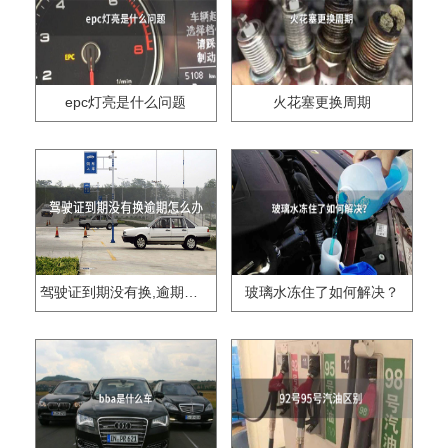
epc灯亮是什么问题
火花塞更换周期
驾驶证到期没有换,逾期怎么办??
玻璃水冻住了如何解决？