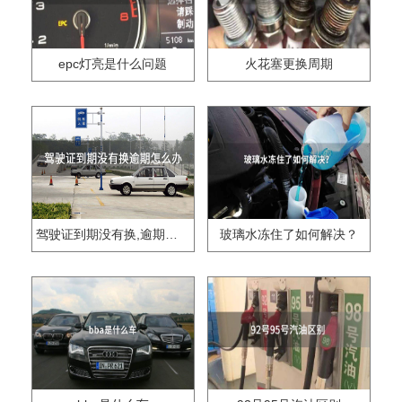
epc灯亮是什么问题
火花塞更换周期
驾驶证到期没有换,逾期怎么办??
玻璃水冻住了如何解决？