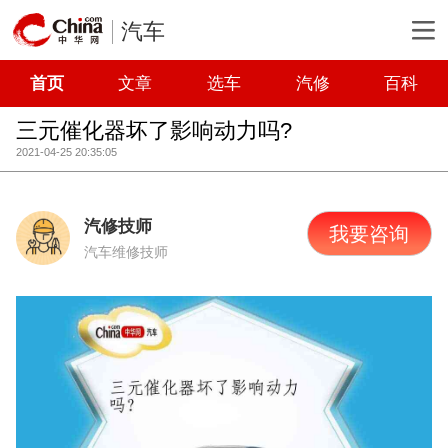
汽车
首页
文章
选车
汽修
百科
三元催化器坏了影响动力吗?
2021-04-25 20:35:05
汽修技师
我要咨询
汽车维修技师