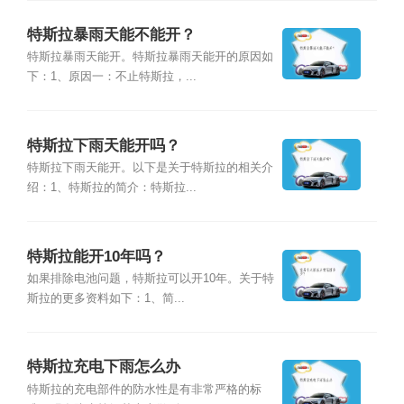
特斯拉暴雨天能不能开？
特斯拉暴雨天能开。特斯拉暴雨天能开的原因如
下：1、原因一：不止特斯拉，...
特斯拉下雨天能开吗？
特斯拉下雨天能开。以下是关于特斯拉的相关介
绍：1、特斯拉的简介：特斯拉...
特斯拉能开10年吗？
如果排除电池问题，特斯拉可以开10年。关于特
斯拉的更多资料如下：1、简...
特斯拉充电下雨怎么办
特斯拉的充电部件的防水性是有非常严格的标