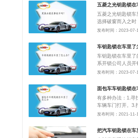
码，由该系统的执
五菱之光钥匙锁在
控报警装置，快速
五菱之光钥匙锁车
（4）选择性打开
选择破窗而入之时
影响不大。切记不
发布时间：2023-07-17
必损坏车辆本身，
打当地110，让
车钥匙锁在车里了
不法企图的非法开
车钥匙锁在车里了
尽量取回备用钥匙
系开锁公司人员开
开车门和启动发动
液晶屏钥匙；4、
发布时间：2023-07-17
车天线接收电波信
开锁闭锁的动作。
面包车车钥匙锁在
2、熄火后关车窗
有多种办法：1.
车辆车门打开。3
比于前排玻璃也会
发布时间：2021-11-10
机动车辆一般匹配
车辆的常用钥匙出
把汽车钥匙锁在车
在家中，可以让家