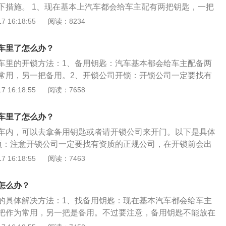
下措施。 1、现在基本上汽车都会给车主配有两把钥匙，一把
是备用的。不过我们要注意，备用钥匙不要放在车内，要放在
 16:18:55
阅读：8234
否则就会出现常用钥匙和备用钥匙都锁在车里的局面。2、找
前需要你出示相关证明，例如车辆行驶证、身份证等，核对属
车里了怎么办？
你开锁。开锁的价格有高有低，一般会根据开锁难度以及车辆
车里的开锁方法：1、备用钥匙：汽车基本都会给车主配备两
向4S店求助，现在4S店都有售后救援，只要你拨打电话，原地
常用，另一把备用。2、开锁公司开锁：开锁公司一定要找有
即可。车钥匙被锁在车里应该如何解决，你学会了吗？
开锁前车主需要出示相关证明，例如车辆行驶证、身份证等。
 16:18:55
阅读：7658
：4s店有售后救援，只要拨打电话，原地等待救援团队赶到即
开车门：一般车门贴合后，车门玻璃和车身之间有密封条，可
车里了怎么办？
条，用铅丝或者细绳在门钥匙位置顺着车窗缝隙往下放，套到
车内，可以去拿备用钥匙或者请开锁公司来开门。以下是具体
可打开车门，此方法并非所有车型都能操作。
项：注意开锁公司一定要找有资质的正规公司，在开锁前会出
车辆行驶证、身份证等，核对属实后，就会帮助开锁。2、备
 16:18:55
阅读：7463
行售出的时候都是会给消费者两把钥匙，使用备用钥匙开锁最
备用钥匙可以给4S店打电话，救援团队能够及时赶到解决车主
怎么办？
的具体解决方法：1、找备用钥匙：现在基本汽车都会给车主
把作为常用，另一把是备用。不过要注意，备用钥匙不能放在
安全的地方，要不然常用钥匙锁在里面，备用钥匙也在车里