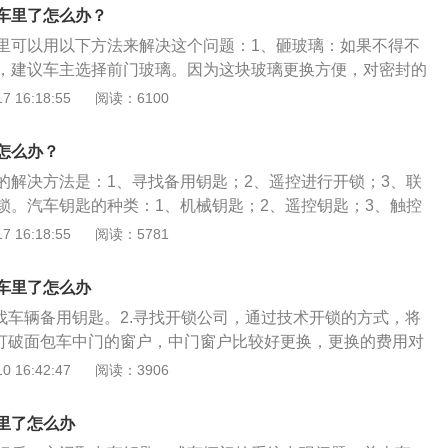
行器执行开锁闭锁的动作。3、车钥匙的功能是：（1）利用遥
车里了怎么办？
寻找车辆；（2）熄火后关车窗；（3）自动打开后备箱；
里可以用以下方法来解决这个问题：1、砸玻璃：如果不得不
驾驶室车门。
，建议车主选择前门玻璃。因为这块玻璃更换方便，对密封的
要徒手砸，避免受伤。2、找开锁公司：找开锁公司，可以不
 16:18:55
阅读：6100
但需要花点钱。3、拨打110：出于安全起见，建议车主直接拨
警方帮助推荐开锁公司。这样避免了遇到一些没有资质，或者有
怎么办？
锁公司。4、备用钥匙：当常用钥匙意外锁在车内，可能的话
的解决方法是：1、寻找备用钥匙；2、遥控进行开锁；3、联
，这也是最简单并且损失最小的办法。但有的备用钥匙只能打
锁。汽车钥匙的种类：1、机械钥匙；2、遥控钥匙；3、触控
机，而无法开启行李舱和杂物箱。
智能手环钥匙。汽车钥匙的工作原理是：钥匙发出电波，由汽
 16:18:55
阅读：5781
号，经电子控制器ecu识别信号代码，由该系统的执行器执行
汽车钥匙的功能是：1、利用遥控报警装置，快速寻找车辆；
车里了怎么办
；3、自动打开后备箱；4、选择性打开驾驶室车门。
寻找车辆备用钥匙。2.寻找开锁公司，通过技术开锁的方式，将
.打破面包车中门的窗户，中门窗户比较好更换，更换的费用对
少一些。离开车辆时一定要携带钥匙，避免出现误锁的情况。
 16:42:47
阅读：3906
了两把车辆钥匙，一把作为临时使用，一把作为备用，当机动
现丢失的时候，可以使用备用钥匙打开车辆，如果备用钥匙放
里了怎么办
里人来送过来，备用钥匙千万不要放在车辆里面，如果两把钥