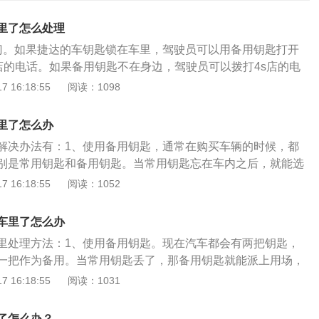
里了怎么处理
门。如果捷达的车钥匙锁在车里，驾驶员可以用备用钥匙打开
s店的电话。如果备用钥匙不在身边，驾驶员可以拨打4s店的电
、用铁丝打开车门。因为铁丝具有可塑性，驾驶员可以把铁丝
 16:18:55
阅读：1098
丝穿过车窗的密封条，钩住车内的把手，把车门打开。4、砸
在没办法，驾驶员可以用石头或铁条等工具砸碎后三角窗，再
里了怎么办
动里面的把手，把车门打开。5、找开锁公司。驾驶员可以找
解决办法有：1、使用备用钥匙，通常在购买车辆的时候，都
定要找有资质的正规开锁公司。驾驶员要注意遥控钥匙的保
别是常用钥匙和备用钥匙。当常用钥匙忘在车内之后，就能选
匙和金属物体放在一起，否则可能会对钥匙的无线电波的传播
所以备用钥匙一般都放在家里，最好不要像普通钥匙一样随身
 16:18:55
阅读：1052
能会失灵。也不要把钥匙与电子设备放在一起，否则会导致智
车里。2、找专业开锁公司，当车钥匙忘在车里面以后，可以
度无线电波受到干扰，钥匙可能无法正常使用。遥控钥匙掉落
帮忙，并且开锁公司必须要在公安局内备案，这样才会更有保
，很容易损坏，驾驶员一定要保管好钥匙。
车里了怎么办
机遥控，如果车辆有安装汽车云钥匙系统的情况下，此时就能
里处理方法：1、使用备用钥匙。现在汽车都会有两把钥匙，
。不过需要注意如果车辆所在的区域信号不是很好，或者周边
一把作为备用。当常用钥匙丢了，那备用钥匙就能派上用场，
就会导致手机遥控开锁效果并不理想。汽车云钥匙是继机械钥
人送来备用钥匙就可以打开车门。2、向4S店请求救援。如果
 16:18:55
阅读：1031
能钥匙之后的第四代汽车钥匙。配合硬件设备通过手机就可以
钥匙，可以打电话向4S店请求救援。4S店的售后服务表示，现
关锁、启动、熄火。（版本信息：汽车云钥匙APPv1.4.3）
装了汽车联网的远程系统，如果汽车真的被误锁了，可以通过
如果车主没有找到备用钥匙，此时就能找厂家帮忙。根据车辆
了怎么办？