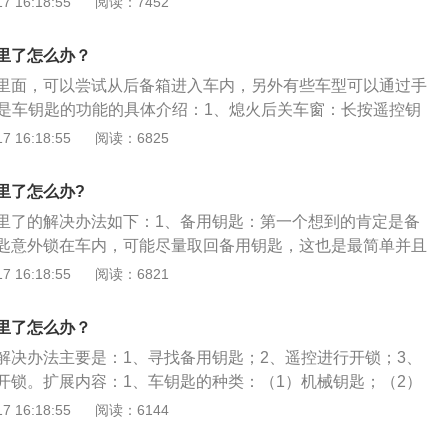
 16:18:55
阅读：7452
开锁。2、找开锁公司开锁：注意开锁公司一定要找有资质的
前会出示相关证明，例如车辆行驶证、身份证等，核对属实
里了怎么办？
锁。3、找4s店的售后服务：现在4s店都有售后救援，只要拨
里面，可以尝试从后备箱进入车内，另外有些车型可以通过手
救援团队赶到即可。
下是车钥匙的功能的具体介绍：1、熄火后关车窗：长按遥控钥
可关上车窗。普通家轿上也有可能配备。2、停车场寻车：部
 16:18:55
阅读：6825
的寻车按钮，个别车辆连续按两下锁车键，车辆就会发出非常
它所在的位置，方便在车较多的地方快速找到汽车。3、自动
里了怎么办?
型的遥控钥匙上有一个开启后备厢的按键，长按后备厢开锁
里了的解决办法如下：1、备用钥匙：第一个想到的肯定是备
打开。4、无钥匙进入：需要携带汽车钥匙，车钥匙靠近汽车
匙意外锁在车内，可能尽量取回备用钥匙，这也是最简单并且
码器匹配，按汽车门把手上的解锁按钮即可解锁。
所以开车时备用钥匙尽量不要带在身上以免丢失后造成不必要
 16:18:55
阅读：6821
封条找突破点：先试探一下各车窗关闭的松紧程度，挑选有“旷
方法是拿一个长点的比较坚硬的铁丝顺着缝隙插进去，如果车子
里了怎么办？
铁丝的插到门窗控制器上，按一下窗户便可打开。3、从玻璃
解决办法主要是：1、寻找备用钥匙；2、遥控进行开锁；3、
窗玻璃，然后张开双手，手掌贴紧玻璃上下摇晃，并慢慢往下
开锁。扩展内容：1、车钥匙的种类：（1）机械钥匙；（2）
渐往下沉，一旦出现空隙，就可以用铁丝够到钥匙或打开车
触控液晶屏钥匙；（4）智能手环钥匙。2、车钥匙的工作原理
 16:18:55
阅读：6144
，由汽车天线接收电波信号，经电子控制器ecu识别信号代