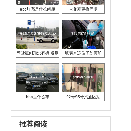
epc灯亮是什么问题
火花塞更换周期
驾驶证到期没有换,逾期
玻璃水冻住了如何解
怎么办??
决？
bba是什么车
92号95号汽油区别
推荐阅读