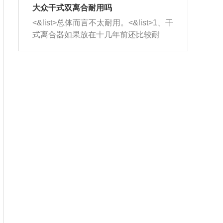
室，最后形成废气排出，就可以让三元
无法制作，需要将车辆送到修理厂或4s
造成烧机油。<&list>3、机油粘度。使用
大众干式双离合耐用吗
催化器得到清洗，排气管堵塞的情况就
店；<&list>2.车辆半轴套管防尘罩破
机油粘度过小的话，同样会有烧机油现
<&list>总体而言不太耐用。<&list>1、干
能够得到解决。
裂，破裂后会出现漏油现象，使半轴磨
象，机油粘度过小具有很好的流动性，
式离合器如果放在十几年前还比较耐
损严重，磨损的半轴容易损坏，产生异
容易窜入到气缸内，参与燃烧。<&list>
用，但是由于现在的汽车发动机动力输
响；<&list>3.稳定器的转向胶套和球头
4、机油量。机油量过多，机油压力过
出越来越高，使得干式离合器散热不足
老化，一般是使用时间过长造成的。解
大，会将部分机油压入气缸内，也会出
的缺陷也逐渐暴露出来。<&list>2、由于
决方法是更换新的质量好的转向橡胶套
现烧机油。<&list>5、机油滤清器堵塞：
干式双离合的工作环境暴露在空气中，
和球头。
会导致进气不畅，使进气压力下降，形
而离合器的散热也是通离合器罩上面的
成负压，使机油在负压的情况下吸入燃
几个小孔来进行散热。但是在行驶过程
烧室引起烧机油。<&list>6、正时齿轮或
中变速箱需要换挡，就不得不使得离合
链条磨损：正时齿轮或链条的磨损会引
器频繁工作。<&list>3、长时间的低速行
起气阀和曲轴的正时不同步。由于轮齿
驶以及过于频繁的启停，导致离合器的
或链条磨损产生的过量侧隙，使得发动
温度不断升高，而低速行驶时空气流动
机的调节无法实现：前一圈的正时和下
效率不高，无法将离合器中的热量有效
一圈可能就不一样。当气阀和活塞的运
的带走，导致离合器内部的温度不断升
动不同步时，会造成过大的机油消耗。
高，加速离合器的磨损。
解决方法：更换正时齿轮或链条。<&list
>7、内垫圈、进风口破裂：新的发动机
设计中，经常采用各种由金属和其他材