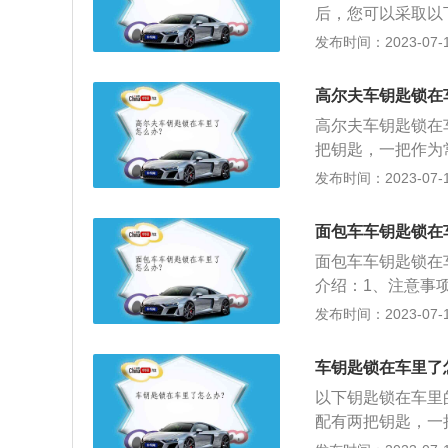
后，您可以采取以
作为常用，另一把
发布时间：2023-07-17
家里安全的地方，
开锁公司。在开锁
高尔夫车钥匙锁在
实后，他们就会帮
高尔夫车钥匙锁在
档次来定价。3、
把钥匙，一把作为
等待救援团队赶到
资质的正规公司，
发布时间：2023-07-17
3、向4s店求助
可。4、使用铅丝
面包车车钥匙锁在
以扯掉车窗的密封
面包车车钥匙锁在
车门栓后往上拉即
介绍：1、注意事
示相关证明，例如
发布时间：2023-07-17
用钥匙：汽车在进
便捷。如果没有拿
车钥匙锁在车里了
问题。
以下钥匙锁在车里
配有两把钥匙，一
车内，要放在家里