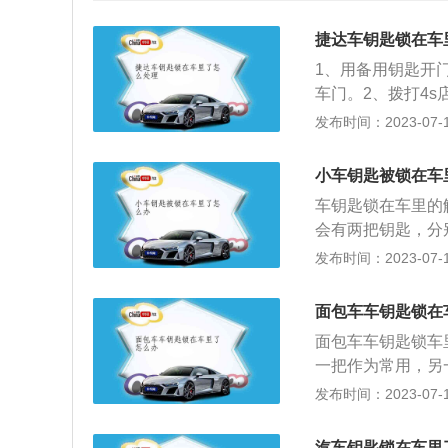
捷达车钥匙锁在车
1、用备用钥匙开
车门。2、拨打4
话，请求救援。3
发布时间：2023-07-17
弄成钩形，再用铁
碎三角窗。如果实
小车钥匙被锁在车
把手臂伸进去，拉
车钥匙锁在车里的
开锁公司开锁，一
会有两把钥匙，分
养，不要总是把钥
择备用钥匙开门。
发布时间：2023-07-17
造成影响，钥匙可
佩戴，更不要放在
能钥匙使用的低强
找专业的开锁公司
或遇到剧烈碰撞时
面包车车钥匙锁在
障性。3、使用手
面包车车钥匙锁车
使用手机遥控开锁
一把作为常用，另
有干扰设备，可能
自己回去或者叫家
发布时间：2023-07-17
匙，电子钥匙，智
无法及时拿到备用
轻松实现汽车开锁、
在有些高端车型安
4、找厂家帮忙，
汽车钥匙锁在车里