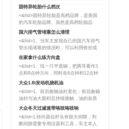
固特异轮胎什么档次
<&list>固特异轮胎是高档品牌，是美国
的汽车轮胎品牌。虽然是高档轮胎品
牌，但是中高低端的轮胎都有生产，这
国六排气管堵塞怎么清理
也是为了更好的开拓市场。
<&list>1、当车主发现自己的国六车排气
管出现堵塞的情况时，可以利用铁丝或
者是细棍，直接将杂物给取出来，如果
在家拿什么练方向盘
堵塞情况比较严重，也可以采取应急措
<&list>1、找一只平底锅，把两耳看作3
施。 <&list>2、直接利用木棍将所有的
点和9点钟方向，同时在6点钟和12点钟
杂物推到排气管里面的位置处，然后将
方向做一个标记。 <&list>2、双手握住
三元催化器拆解开，就可以将堵塞的东
大众1.8t发动机烧机油
平底锅两耳，然后往左打半圈、一圈、
西取出来。但如果是因为积碳过多引起
<&list>1、前后曲轴油封老化：前后曲轴
一圈半的练习，往右同样也要打相同的
的堵塞，就需要将三元催化器泡在草酸
油封与油大面积且持续接触，油的杂质
圈数。 <&list>3、最后强调要反复练
中进行清洗。 <&list>3、也可以利用清
和发动机内持续温度变化使其密封效果
习，这样就可以形成肌肉记忆，在真实
大众冬天过减速带咯吱咯吱响
洗剂对堵塞的情况得到解决，将清洗剂
逐渐减弱，导致渗油或漏油。<&list>2、
驾驶车辆时，不需要记忆也能打好方
放在燃油箱中，与燃油混合后，车辆启
<&list>1.转向器拉杆头有较大间隙，判
活塞间隙过大：积碳会使活塞环与缸体
向。
动时，就可以和汽油一起进入到燃烧
断间隙需要专用仪器和工具，车主本人
的间隙扩大，导致机油流入燃烧室中，