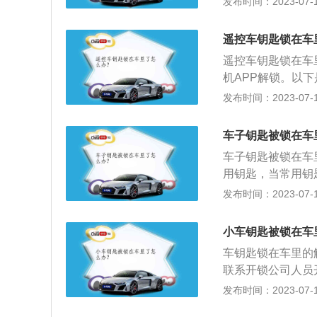
发布时间：2023-07-17
面，那只好请人来
正规公司，在开锁
遥控车钥匙锁在车
后，就会帮车主开
遥控车钥匙锁在车
打电话，原地等待
机APP解锁。以
匙上的锁车键，即
发布时间：2023-07-17
分车钥匙上有专门
刺耳的鸣笛声告知
车子钥匙被锁在车
开后备厢：很多车
车子钥匙被锁在车
键，后备厢会自动
用钥匙，当常用钥
会自动和汽车的解
损失最小的办法。
发布时间：2023-07-17
的麻烦。2、从密
量”的车窗下手。
小车钥匙被锁在车
在着车状态下，将
车钥匙锁在车里的
找突破点：擦净门
联系开锁公司人员
拉，玻璃有时会逐
遥控钥匙；（3）
发布时间：2023-07-17
门。
是：钥匙发出电波