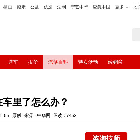
插画
健康
公益
优选
法制
守艺中华
应急中国
更多
地
选车
报价
汽修百科
特卖活动
经销商
在车里了怎么办？
8:55
原创
来源：中华网
阅读：7452
咨询技师