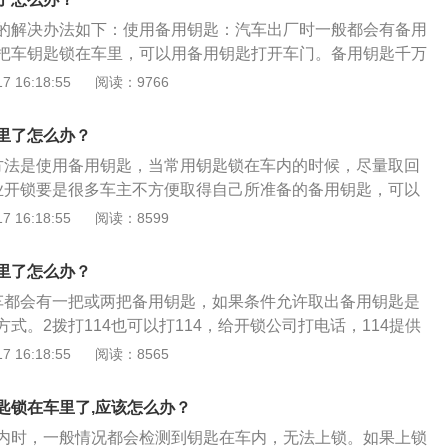
统进行电话求助，就可以顺利开锁。3、请开锁公司过来开
了解清楚车钥匙的类型，然后携带机动车驾驶证、身份证等资
的解决办法如下：使用备用钥匙：汽车出厂时一般都会有备用
要找有资质的正规公司，他们在开锁前会出示相关证明，例如
新的钥匙。5、切断电源，目前大部分汽车锁钥匙都是电控
把车钥匙锁在车里，可以用备用钥匙打开车门。备用钥匙千万
证等，核对属实后，他们就会帮助开锁。4、砸玻璃。砸玻璃
的电源，车门将没有锁止功能。所以打开车前盖，切断电瓶供
定要放在家里安全的地方。找开锁公司：找开锁公司一定要找
 16:18:55
阅读：9766
是这种方法需要安装新玻璃的费用。现在有部分汽车有自动落
锁就会失效，就可以打开车，恢复供电了。6、砸玻璃，实在
救援：拨打电话，原地等待救援团队赶到即可。拆车窗封条：
一离开汽车时，就算车主没有主动去锁车，自动落锁功能也会
山野岭上，就砸玻璃解决。贵的天窗和前挡风不能砸，三角窗
璃和车身之间有密封条，可以扯掉车窗的密封条，然后用铅丝
类车型的车主们要注意，离开车之前，一定要检查车钥匙是否
里了怎么办？
，最好砸车门玻璃。
位置顺着车窗缝隙往下放，套到车门栓后往上一拉即可打开车
匙启动车型的车主，则需要在熄火后拔出钥匙，并将钥匙带
方法是使用备用钥匙，当常用钥匙锁在车内的时候，尽量取回
位置很偏僻，只能砸车玻璃，砸的时候要快准狠，一步到位，
业开锁要是很多车主不方便取得自己所准备的备用钥匙，可以
公司帮忙。3砸开玻璃前门玻璃更换方便些，岁密封影响不
 16:18:55
阅读：8599
接受，砸玻璃没错。
里了怎么办？
车都会有一把或两把备用钥匙，如果条件允许取出备用钥匙是
式。2拨打114也可以打114，给开锁公司打电话，114提供
案过的开锁公司。
 16:18:55
阅读：8565
匙锁在车里了,应该怎么办？
内时，一般情况都会检测到钥匙在车内，无法上锁。如果上锁