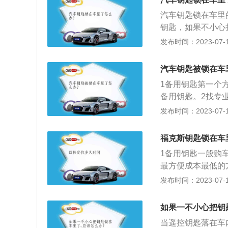
厂家的售后服务系
的具体型号，明确
汽车钥匙锁在车里
锁。开锁公司一定
料，前往厂家配备
钥匙，如果不小心
车辆行驶证、身份
的。如果切断汽车
不要放在车内，一
发布时间：2023-07-17
是最快的方式，但
电，车门上的电子
正规的公司。售后
锁的功能，只要人
没有办法，车在荒
部分车型的车门玻
自己启动。所以这
汽车钥匙被锁在车
维修率不高不能砸
或者细绳在门钥匙
在手里。用实体钥
1备用钥匙第一个
门。砸玻璃：如果
走。
备用钥匙。2找专
以免误伤。
选择找专业的开锁
发布时间：2023-07-17
大，而且价格也能
福克斯钥匙锁在车
1备用钥匙一般购
最方便成本最低的方
的都是公安部门备
发布时间：2023-07-17
如果一不小心把钥
当遥控钥匙落在车