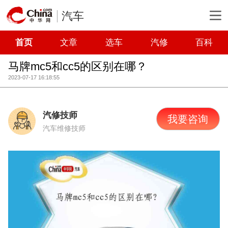
汽车
首页
文章
选车
汽修
百科
马牌mc5和cc5的区别在哪？
2023-07-17 16:18:55
汽修技师
我要咨询
汽车维修技师