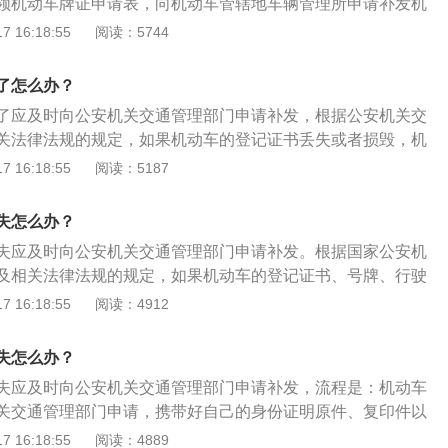
领机动车牌证申请表，向机动车管辖地车辆管理所申请补发机
申请补领机动车行驶证的机动车，必须在车辆定期检验周期
 16:18:55
阅读：5744
的，按机动车定期检验有关规定执行。补办时所需资料是机动
录单、机动车补、换发牌证申请表、机动车登记证书、车主身
了怎么办？
辆照片3张、委托书、受委托人的身份证明等资料。
了应及时向公安机关交通管理部门申请补发，根据公安机关交
关法律法规的规定，如果机动车的登记证书丢失或者损毁，机
发的，应当向公安机关交通管理部门提交机动车所有人本人的
 16:18:55
阅读：5187
料，经校对核实机动车登记档案后，自收到申请之日起的15日
有人在前往公安机关交通管理部门申请时，要携带好自己的身
失怎么办？
件以及机动车检查记录表、机动车牌证申请表当场办理，并且
失应及时向公安机关交通管理部门申请补发。根据国家公安机
管所，由本人到场申请。
及相关法律法规的规定，如果机动车的登记证书、号牌、行驶
机动车所有人申请补发的，应当向公安机关交通管理部门提交
 16:18:55
阅读：4912
的身份证明和申请材料。经公安机关交通管理部门校对核实机
自收到申请之日起的15日内补发。机动车所有人在前往公安机
失怎么办？
请时，要携带好自己的身份证明原件、复印件以及机动车检查
失应及时向公安机关交通管理部门申请补发，流程是：机动车
证申请表当场办理，并且需要将车辆开到车管所，由本人到场
关交通管理部门申请，携带好自己的身份证明原件、复印件以
表、机动车牌证申请表当场办理，并且需要将车辆开到车管
 16:18:55
阅读：4889