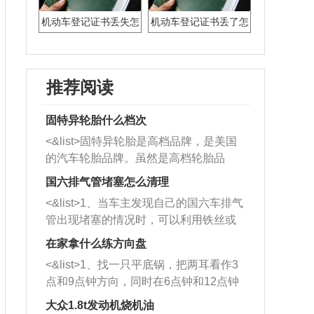
机动车登记证书丢失怎
机动车登记证书丢了怎
么办,
么办
推荐阅读
固特异轮胎什么档次
<&list>固特异轮胎是高档品牌，是美国
的汽车轮胎品牌。虽然是高档轮胎品
牌，但是中高低端的轮胎都有生产，这
国六排气管堵塞怎么清理
也是为了更好的开拓市场。
<&list>1、当车主发现自己的国六车排气
管出现堵塞的情况时，可以利用铁丝或
者是细棍，直接将杂物给取出来，如果
在家拿什么练方向盘
堵塞情况比较严重，也可以采取应急措
<&list>1、找一只平底锅，把两耳看作3
施。 <&list>2、直接利用木棍将所有的
点和9点钟方向，同时在6点钟和12点钟
杂物推到排气管里面的位置处，然后将
方向做一个标记。 <&list>2、双手握住
三元催化器拆解开，就可以将堵塞的东
大众1.8t发动机烧机油