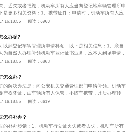
机动车所有人为自然人办理补领《机动车登记证书》业务，应
失、丢失或者损毁，机动车所有人应当向登记地车辆管理所申
能委托他人代理。机动车所有人因死亡、出境、重病残和不可
下是更多相关资料：1、携带证件：申请时，机动车所有人应
场补领《机动车登记证书》，应当出具有关证明，然后凭公证
交身份证明，属于补领机动车登记证书的驾驶员，还应当交验
 16:18:55
阅读：6968
证明和机动车所有人书面委托，委托代理人代理申领。
所应当自受理之日起一日内，确认机动车，审查提交的证明、
机动车登记证书。2、注意事项：（1）先不要去车管所大厅，
怎么办呢?
验车。（2）如果是私家车，丢失了“产权证”，本人可持行驶
可以到登记车辆管理所申请补领。以下是相关信息：1、亲自
所办理补办手续。补领《机动车登记证书》必须是本人亲自到
人为自然人办理补领机动车登记证书业务，应本人到场申请，
代理。（3）如果是单位车辆，还需带上单位介绍信等资料。
。2、代理人申领：机动车所有人因死亡、出境、重病残和不
 16:18:55
阅读：6868
所业务大厅，填写补办申请表，并要到机动车检验岗检验车
到场补领《机动车登记证书》，应当出具有关证明，然后凭公
关证明和机动车所有人书面委托，委托代理人代理申领。
了怎么办？
了的解决办法是：向公安机关交通管理部门申请补领。机动车
要产权凭证，由车辆所有人保管，不随车携带，此后办理转
辆登记时都要求出具，并在其上记录车辆的有关情况，相当于
 16:18:55
阅读：6619
据相关规定，如果机动车的登记证书、号牌、行驶证丢失或者
人申请补发的，应当向公安机关交通管理部门提交机动车所有
失怎样补办？
和申请材料，经公安机关交通管理部门校对核实机动车登记档
失的补办步骤：1、机动车行驶证灭失或者丢失，机动车所有
之日起的15日内补发。