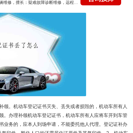
国家认证的汽车维修技师，15年德美日等各系车辆维修，擅长：疑难故障诊断维修，远程维修技术指导
补领。机动车登记证书灭失、丢失或者损毁的，机动车所有人
领。办理补领机动车登记证书，机动车所有人应将车开到车管
书业务的，应本人到场申请，不能委托他人代理。登记证补办