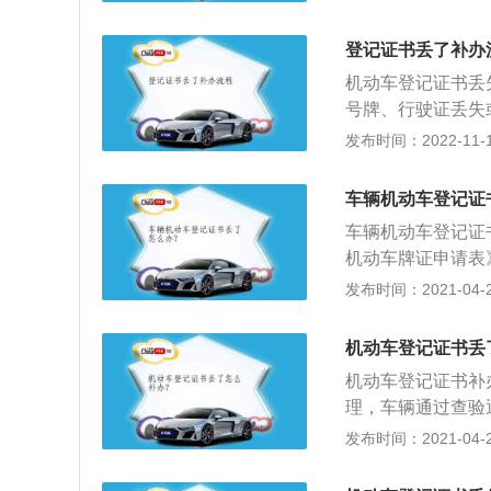
所，由本人到场申
保管，不随车携带
登记证书丢了补办
证，并在上面记录
机动车登记证书丢
号牌、行驶证丢失
理部门递交个人身
发布时间：2022-11-14
案核查后，在接到
了以后不需要挂失
车辆机动车登记证
要填好《机动车驾
车辆机动车登记证
驶证所引起的不善
机动车牌证申请表
带上个人的身份证
书的需提交《被盗
发布时间：2021-04-28
的车辆管理所。在
记证书；3、由代
表格交由车辆管理
动车登记证书按规
须填写《机动车业
机动车登记证书丢
件、委托人的二代
机动车登记证书补
理所相应的窗口办
理，车辆通过查验
门收取资料，再缴
行查验，查验完成
发布时间：2021-04-28
务台装订手续，排
理凭证到收费窗口