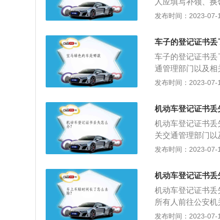
人应填写补领、换
动车行驶证；2、
发布时间：2023-07-17
内，超过检验周期
车登记业务流程记
车子的登记证书丢
份证明复印件、车
车子的登记证书丢
通管理部门以及相
动车所有人申请补
发布时间：2023-07-17
身份证明和申请材
内补发。机动车所
机动车登记证书丢
份证明原件、复印
机动车登记证书丢
需要将车辆开到车
关交通管理部门以
证丢失或者损毁，
发布时间：2023-07-17
机动车所有人本人
动车登记档案后，
机动车登记证书丢
关交通管理部门申
机动车登记证书丢
记录表、机动车牌
所有人前往公安机
申请。
及机动车检查记录
发布时间：2023-07-17