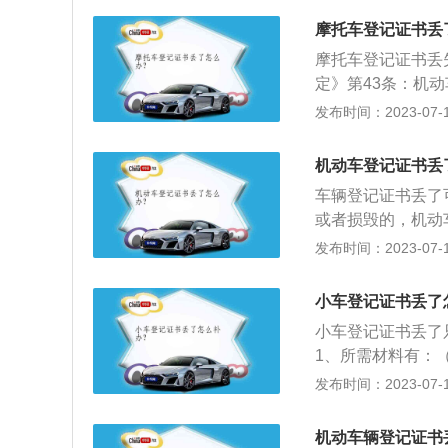
理。登记证补办所
摩托车登记证书丢
暂住人口的还需居
摩托车登记证书丢
机构代码证原件、
定》第43条：机
书，并在委托书上
车辆管理所申请补
发布时间：2023-07-17
料：车辆登记证书
辆所有人保管，不
机动车登记证书丢
具，并在其上记录
车辆登记证书丢了
或者损毁的，机动
领。办理补领机动
发布时间：2023-07-17
为自然人办理补领
理。登记证补办所
小车登记证书丢了
住人口的还需居住
小车登记证书丢了
代码证原件、代理
1、所需材料有：
在委托书上加盖单
还需居住证原件及
发布时间：2023-07-17
原件、代理人身份
书上加盖单位公章
机动车辆登记证书