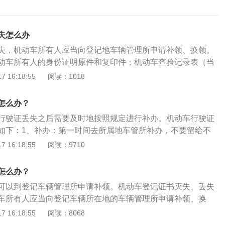
失怎么办
失，机动车所有人应当向登记地车辆管理所申请补领、换领。
动车所有人的身份证明原件和复印件；机动车查验记录表（当
在异地，需要居住证。如果单位补办，需要授权委托书，并加
 16:18:55
阅读：1018
委托人应携带本人身份证及复印件、车辆所有人法人资格证明
机动车登记规定》机动车登记证书、行驶证灭失、丢失或者损
怎么办？
人应当向登记地车辆管理所申请补领、换领。申请时，机动车
行驶证丢失之后需要及时地按照规定进行补办。机动车行驶证
请信息并提交身份证明。车辆管理所应当审查提交的证明、凭
如下：1、补办：第一时间去所属地车管所补办，不要留给不
记证书、行驶证，自受理之日起一日内补发、换发登记证书、
造。如果身在外地，只需要到当地车管所填写一份申请表，提
 16:18:55
阅读：9710
领机动车登记证书、行驶证的，原机动车登记证书、行驶证作
办理即可。2、网上补办：通过网上补办，下载“交管1212
。
册绑定驾驶员和车辆信息，点击“行驶证补换领”即可进行补办，车
怎么办？
寄回资料。
可以到登记车辆管理所申请补领。机动车登记证书灭失、丢失
车所有人应当向登记车辆所在地的车辆管理所申请补领、换
车登记证书，机动车所有人应将车开到车管所。机动车所有人
 16:18:55
阅读：8068
机动车登记证书业务的，应本人到场申请，不能委托他人代