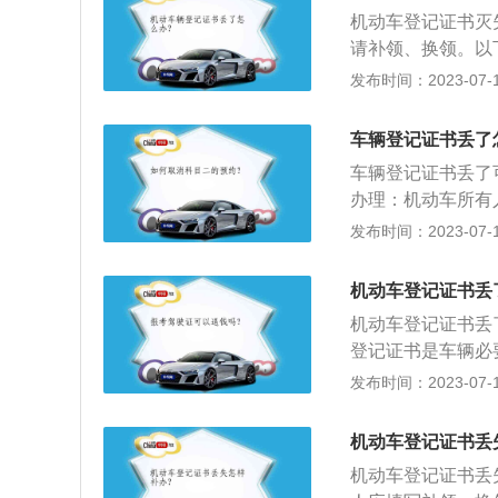
将车开到车管所。
机动车登记证书灭
本人到场申请，不
请补领、换领。以
抗力等原因不能到
当填写申请表并提
发布时间：2023-07-17
机关公证过的相关
机动车。车辆管理
凭证，补发、换发
车辆登记证书丢了
要先去小车查验岗
车辆登记证书丢了
证、身份证到车管
办理：机动车所有
场，不得委托他人
不能委托他人代理
发布时间：2023-07-17
办理时车主到车管
可抗力等原因不能
辆。
证机关公证过的相
机动车登记证书丢
机动车登记证书丢
登记证书是车辆必
籍、过户等任何车
发布时间：2023-07-17
车子的户口本。根
损毁，机动车所有
机动车登记证书丢
人本人的身份证明
机动车登记证书丢
案后，自收到申请