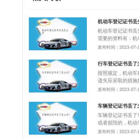
机动车登记证书丢
机动车登记证书丢
需要的资料有：机
场办理）；如果是
发布时间：2023-07-17
盖单位法人印章；
及复印件。根据《
行车登记证书丢了
毁的，机动车所有
按照规定，机动车
所有人应当确认申
遗失应采取的措施
证，收回损毁的登
法分子太多时间伪
发布时间：2023-07-17
行驶证。补领、换
交遗失声明及身份证
废，不得继续使用
3”手机软件，注
车辆登记证书丢了
管所审批制证后会
车辆登记证书丢了
或者损毁的，机动
领。办理补领机动
发布时间：2023-07-17
为自然人办理补领