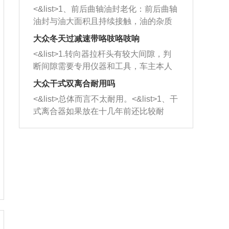
平底锅两耳，然后往左打半圈、一圈、
西取出来。但如果是因为积碳过多引起
<&list>1、前后曲轴油封老化：前后曲轴
一圈半的练习，往右同样也要打相同的
的堵塞，就需要将三元催化器泡在草酸
油封与油大面积且持续接触，油的杂质
圈数。 <&list>3、最后强调要反复练
中进行清洗。 <&list>3、也可以利用清
和发动机内持续温度变化使其密封效果
习，这样就可以形成肌肉记忆，在真实
大众冬天过减速带咯吱咯吱响
洗剂对堵塞的情况得到解决，将清洗剂
逐渐减弱，导致渗油或漏油。<&list>2、
驾驶车辆时，不需要记忆也能打好方
放在燃油箱中，与燃油混合后，车辆启
<&list>1.转向器拉杆头有较大间隙，判
活塞间隙过大：积碳会使活塞环与缸体
向。
动时，就可以和汽油一起进入到燃烧
断间隙需要专用仪器和工具，车主本人
的间隙扩大，导致机油流入燃烧室中，
室，最后形成废气排出，就可以让三元
无法制作，需要将车辆送到修理厂或4s
造成烧机油。<&list>3、机油粘度。使用
大众干式双离合耐用吗
催化器得到清洗，排气管堵塞的情况就
店；<&list>2.车辆半轴套管防尘罩破
机油粘度过小的话，同样会有烧机油现
<&list>总体而言不太耐用。<&list>1、干
能够得到解决。
裂，破裂后会出现漏油现象，使半轴磨
象，机油粘度过小具有很好的流动性，
式离合器如果放在十几年前还比较耐
损严重，磨损的半轴容易损坏，产生异
容易窜入到气缸内，参与燃烧。<&list>
用，但是由于现在的汽车发动机动力输
响；<&list>3.稳定器的转向胶套和球头
4、机油量。机油量过多，机油压力过
出越来越高，使得干式离合器散热不足
老化，一般是使用时间过长造成的。解
大，会将部分机油压入气缸内，也会出
的缺陷也逐渐暴露出来。<&list>2、由于
决方法是更换新的质量好的转向橡胶套
现烧机油。<&list>5、机油滤清器堵塞：
干式双离合的工作环境暴露在空气中，
和球头。
会导致进气不畅，使进气压力下降，形
而离合器的散热也是通离合器罩上面的
成负压，使机油在负压的情况下吸入燃
几个小孔来进行散热。但是在行驶过程
烧室引起烧机油。<&list>6、正时齿轮或
中变速箱需要换挡，就不得不使得离合
链条磨损：正时齿轮或链条的磨损会引
器频繁工作。<&list>3、长时间的低速行
起气阀和曲轴的正时不同步。由于轮齿
驶以及过于频繁的启停，导致离合器的