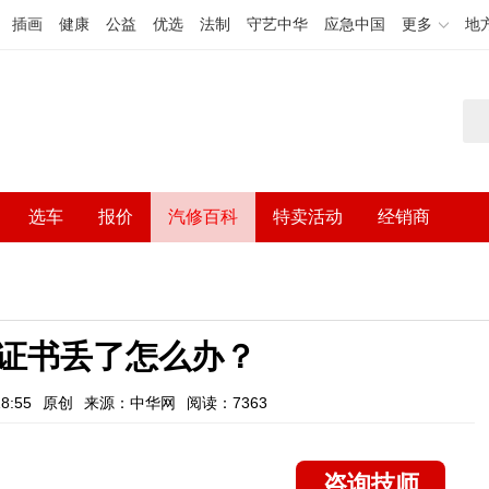
插画
健康
公益
优选
法制
守艺中华
应急中国
更多
地
选车
报价
汽修百科
特卖活动
经销商
证书丢了怎么办？
8:55
原创
来源：中华网
阅读：7363
咨询技师