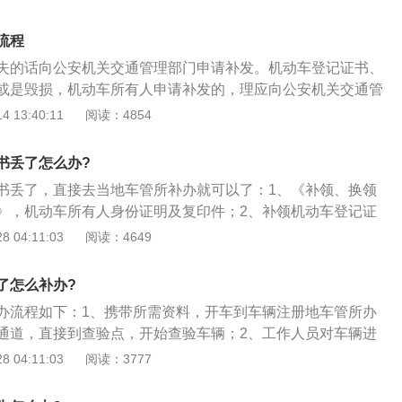
请。机动车登记证书是车辆所有权的法律证明，由车辆所有人
。此后办理转籍、过户等任何车辆登记时都要求出具车辆登记
流程
车辆的相关情况，相当于车子的“户口本”。
失的话向公安机关交通管理部门申请补发。机动车登记证书、
或是毁损，机动车所有人申请补发的，理应向公安机关交通管
份证件和申请材料。公安机关交通管理部门经与机动车登记档
 13:40:11
阅读：4854
申请当天起15日内补发。另外，驾驶证遗失如何做：驾驶证丢
，立即去车辆管理所申请补办就可以，可是申请补办的那时候
书丢了怎么办?
驶证遗失书面声明》，书面声明驾驶证确系遗失，由遗失的驾
书丢了，直接去当地车管所补办就可以了：1、《补领、换领
结果与你无关。补办流程：1、个人到车辆管理所补办。必须
》，机动车所有人身份证明及复印件；2、补领机动车登记证
原件复印件，非本地居民还需要带上居住证原件复印件到附近
抢机动车查询表》，换领机动车登记证书的需提交原机动车登
 04:11:03
阅读：4649
车辆管理所填写《机动车牌证申请表》，随后把证件和填完的
理人代办该业务的还应提供代理人身份证明及复印件（补领机
所的办公人员，付款手续费就可以了。2、他人代为补办，必
定不得代理）。
务委托书》，单位的组织机构代码证原件，单位授权证书原
了怎么补办?
身份证原件，凭单位联系电话、委托人个人手机号码去车辆管
办流程如下：1、携带所需资料，开车到车辆注册地车管所办
理。3、网络办理。在车管所官网注册，准备材料，快递员上
通道，直接到查验点，开始查验车辆；2、工作人员对车辆进
纳补办费用就可以了。
后，车主到查验服务处确认信息；3、然后到业务大厅导办服
 04:11:03
阅读：3777
队等待办理，装订手续后，到对应窗口进行办理；4、携带受
交费，然后到取证窗口打印机动车登记证书，补办完成。