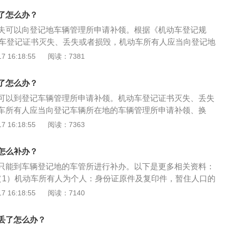
需材料：1、机动车所有人为个人的：身份证原件及复印件，
了怎么办？
住证原件及其复印件；2、机动车所有人为单位的：提供组织
失可以向登记地车辆管理所申请补领。根据《机动车登记规
代理人身份证原件，代理人需提交机动车所有人的书面委托
动车登记证书灭失、丢失或者损毁，机动车所有人应当向登记地
加盖单位公章。
领、换领。申请时，机动车所有人应当提交身份证明。拓展资
 16:18:55
阅读：7381
的相关介绍：《机动车登记证书》是车辆必要产权凭证，由车
随车携带。此后办理转籍、过户等任何车辆登记时都要求出
了怎么办？
车辆的有关情况，相当于车子的户口本。
可以到登记车辆管理所申请补领。机动车登记证书灭失、丢失
车所有人应当向登记车辆所在地的车辆管理所申请补领、换
车登记证书，机动车所有人应将车开到车管所。机动车所有人
 16:18:55
阅读：7363
机动车登记证书业务的，应本人到场申请，不能委托他人代
需材料：1、机动车所有人为个人：身份证原件及复印件，暂
怎么补办？
证原件及其复印件。2、机动车所有人为单位：提供组织机构
只能到车辆登记地的车管所进行补办。以下是更多相关资料：
人身份证原件，代理人需提交机动车所有人的书面委托书，并
（1）机动车所有人为个人：身份证原件及复印件，暂住人口的
位公章。
其复印件。（2）机动车所有人为单位：提供组织机构代码证
 16:18:55
阅读：7140
证原件、代理人需提交机动车所有人的书面委托书，并在委托
。2、其他要求：办理补领机动车登记证书，机动车所有人应
丢了怎么办？