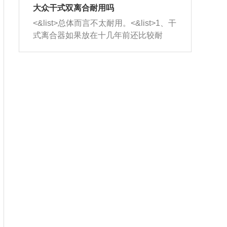
室，最后形成废气排出，就可以让三元
无法制作，需要将车辆送到修理厂或4s
造成烧机油。<&list>3、机油粘度。使用
大众干式双离合耐用吗
催化器得到清洗，排气管堵塞的情况就
店；<&list>2.车辆半轴套管防尘罩破
机油粘度过小的话，同样会有烧机油现
<&list>总体而言不太耐用。<&list>1、干
能够得到解决。
裂，破裂后会出现漏油现象，使半轴磨
象，机油粘度过小具有很好的流动性，
式离合器如果放在十几年前还比较耐
损严重，磨损的半轴容易损坏，产生异
容易窜入到气缸内，参与燃烧。<&list>
用，但是由于现在的汽车发动机动力输
响；<&list>3.稳定器的转向胶套和球头
4、机油量。机油量过多，机油压力过
出越来越高，使得干式离合器散热不足
老化，一般是使用时间过长造成的。解
大，会将部分机油压入气缸内，也会出
的缺陷也逐渐暴露出来。<&list>2、由于
决方法是更换新的质量好的转向橡胶套
现烧机油。<&list>5、机油滤清器堵塞：
干式双离合的工作环境暴露在空气中，
和球头。
会导致进气不畅，使进气压力下降，形
而离合器的散热也是通离合器罩上面的
成负压，使机油在负压的情况下吸入燃
几个小孔来进行散热。但是在行驶过程
烧室引起烧机油。<&list>6、正时齿轮或
中变速箱需要换挡，就不得不使得离合
链条磨损：正时齿轮或链条的磨损会引
器频繁工作。<&list>3、长时间的低速行
起气阀和曲轴的正时不同步。由于轮齿
驶以及过于频繁的启停，导致离合器的
或链条磨损产生的过量侧隙，使得发动
温度不断升高，而低速行驶时空气流动
机的调节无法实现：前一圈的正时和下
效率不高，无法将离合器中的热量有效
一圈可能就不一样。当气阀和活塞的运
的带走，导致离合器内部的温度不断升
动不同步时，会造成过大的机油消耗。
高，加速离合器的磨损。
解决方法：更换正时齿轮或链条。<&list
>7、内垫圈、进风口破裂：新的发动机
设计中，经常采用各种由金属和其他材