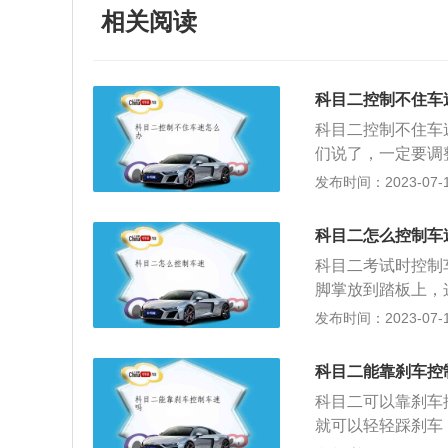
相关阅读
科目二控制不住车
科目二控制不住车
们说了，一定要调
至于距离你的脚太
发布时间：2023-07-17
左脚脚后跟为支点
那么这就是非常正
科目二怎么控制车
联动的状态，一般
科目二考试时控制
半联动的位置上时
脚掌放到踏板上，
二正确踩踏离合器
地方可以稍稍踩刹
发布时间：2023-07-17
意慢一些，速度感
车；3、半联动状
抬一点，注意别等
状态，养成起步先
还是要多多地去练
科目二能靠刹车控
离合器再松刹车：
余，最后也衷心的
科目二可以靠刹车
器再松刹车。科目
不发愁！
就可以轻轻踩刹车
技能考试科目的简