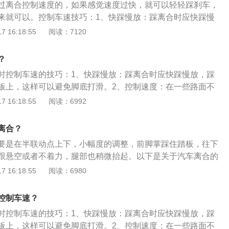
过离合控制速度的，如果感觉速度过快，就可以轻轻踩刹车，
，油门应该放开。若手部未能顺利换档，可以先放开离合器，
来就可以。控制车速技巧：1、快踩慢放：踩离合时应快踩慢
次，再换档，不要强行换档。
放到踏板上，这样可以避免脚底打滑。2、控制速度：在一些
 16:18:55
阅读：7120
可以稍稍踩刹车来控制速度，但刹车应轻踩，过程中逐渐加
3、半联动状态：无论在平地还是半坡起步时，都能准确感知
？
，养成起步先慢抬离合至半联动，然后松刹车直到车慢慢起
时控制车速的技巧：1、快踩慢放：踩离合时应快踩慢放，踩
器再松刹车：停车时，先踩离合器，后踩刹车，停车回空挡
板上，这样可以避免脚底打滑。2、控制速度：在一些路面不
再松刹车。
稍踩刹车来控制速度，但刹车应轻踩，过程中逐渐加力，切忌
 16:18:55
阅读：6992
动状态：无论在平地还是半坡起步时，都能准确感知离合的半
步先慢抬离合至半联动，然后松刹车直到车慢慢起步。4、先
离合？
：停车时，先踩离合器，后踩刹车，停车回空挡后，可先松离
要是在半联动点上下，小幅度的调整，前脚掌踩住踏板，往下
跟悬空或者不着力，腿部也稍微抬起。以下是关于汽车离合的
合器：离合器位于发动机和变速箱之间的飞轮壳内，用螺钉将
 16:18:55
阅读：6980
飞轮的后平面上，离合器的输出轴就是变速箱的输入轴。2、
一慢、二快、三联动”，刚一踩下时要快，并且要一次性踩到
控制车速？
行程时要快，临近接触时要慢，到达半联动点时要稍做停顿，
时控制车速的技巧：1、快踩慢放：踩离合时应快踩慢放，踩
这个过程。
板上，这样可以避免脚底打滑。2、控制速度：在一些路面不