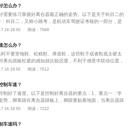
贴着地面，当离合器踩到最低点时，膝盖要微曲。
松开的时候，离合器将不再工作，这个时候，车辆正常工作，
好怎么办？
决定。
好需要练习掌握好离合器最正确的姿势。以下是关于科目二的
介：科目二，又称小路考，是机动车驾驶证考核的一部分，是
科目的简称，小车C1C2考试项目包括倒车入库、侧方停车、
 16:18:55
阅读：7568
步、直角转弯、曲线行驶（俗称S弯）五项必考（部分地区还
）。2、教学书籍：中华人民共和国交通运输部编写的《安全
速怎么办？
。3、教学目标：掌握基础的驾驶操作要领，具备对车辆控制
练时不要穿拖鞋、松糕鞋、厚底鞋，这些鞋子或者鞋底太硬太
掌握场地和场内道路驾驶的基本方法。
对离合踏板松紧的感知就比较迟缓，不利于感受半联动位置，
科。推荐运动鞋，布鞋板鞋也可以。但是特别要注意鞋底要稍
 16:18:55
阅读：7512
准确的掌控离合。2踩离合姿势不对：正确的踩姿应该是：前
跟支地，这样容易移动双脚，并且踩离合有力。3调整离合幅
控制车速？
科二时常常会出现这样的情况：车速失控时，易紧张造成大踩
控制好了速度。以下是控制好离合器的要点：1、要点一：学
驶。解决办法当然就是要注意控制好车速，一定要稳，不快不
姿势，脚掌踏在离合器踏板上，脚跟要贴着地面，当离合器踩
协调：很多学员不是不会踩离合，而是无法做到一边看点、一
要保持微曲。2、要点二：女生不要穿高跟鞋，不要用脚尖踩
 16:18:55
阅读：7222
抬压离合，眼手脚一起配合起来就乱。这个没有太多的办法，
会导致力量不够。踩离合器时，要避免长时间处于半接合状
能生巧。
合器免受磨损之苦。3、要点三：离合器不要放得太快或刻意
制车速吗？
得过高，这样离合器会损耗得很快。换档的时候要记得踩低离