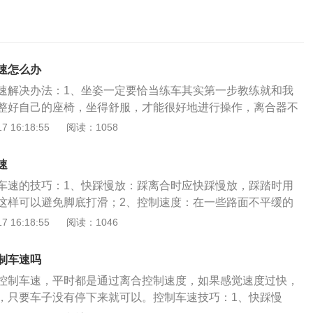
速怎么办
速解决办法：1、坐姿一定要恰当练车其实第一步教练就和我
整好自己的座椅，坐得舒服，才能很好地进行操作，离合器不
近或者太远，怎样才是最合适的距离呢？一般地说，以咱们的
 16:18:55
阅读：1058
，左脚与离合器踏板形成一条直线，踩到底时左腿自然弯曲，
确的坐姿了；2、找感觉这里的找感觉，我们主要强调的是半
速
在练习坡道项目的时候会最明显，当我们左脚抬离合器抬到了
车速的技巧：1、快踩慢放：踩离合时应快踩慢放，踩踏时用
，汽车会有抖动的感觉，这个时候就是半联动状态。3、科目
这样可以避免脚底打滑；2、控制速度：在一些路面不平缓的
技巧前三分之二可以稍稍的抬快一点，后三分之一，一定要注
车来控制速度，但刹车应轻踩，过程中逐渐加力，切忌急刹
 16:18:55
阅读：1046
觉比较快就压一点离合器，可以轻踩一下刹车。速度过慢就略
态：无论在平地还是半坡起步时，都能准确感知离合的半联动
到停车再抬，这样就完蛋了，来不及了！科目二控制好车速，
慢抬离合至半联动，然后松开刹车直到车慢慢起步；4、先松
习踩踏离合器的感觉，控制好了离合器，考试可以说游刃有
制车速吗
停车时，先踩离合器，后踩刹车，停车回空挡后，可先松离合
祝愿广大考生都能很顺利的拿下科目二考试，一次过关斩将，
控制车速，平时都是通过离合控制速度，如果感觉速度过快，
二，又称小路考，是机动车驾驶证考核的一部分，是场地驾驶
，只要车子没有停下来就可以。控制车速技巧：1、快踩慢
称。小车C1考试项目包括倒车入库、侧方停车、坡道定点停车