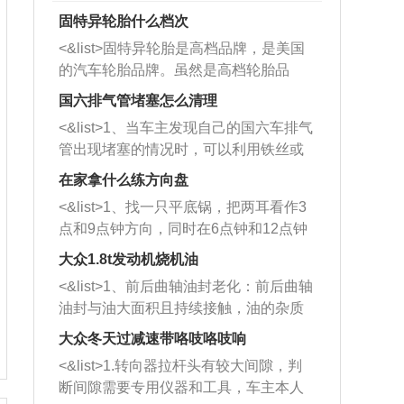
固特异轮胎什么档次
<&list>固特异轮胎是高档品牌，是美国
的汽车轮胎品牌。虽然是高档轮胎品
牌，但是中高低端的轮胎都有生产，这
国六排气管堵塞怎么清理
也是为了更好的开拓市场。
<&list>1、当车主发现自己的国六车排气
管出现堵塞的情况时，可以利用铁丝或
者是细棍，直接将杂物给取出来，如果
在家拿什么练方向盘
堵塞情况比较严重，也可以采取应急措
<&list>1、找一只平底锅，把两耳看作3
施。 <&list>2、直接利用木棍将所有的
点和9点钟方向，同时在6点钟和12点钟
杂物推到排气管里面的位置处，然后将
方向做一个标记。 <&list>2、双手握住
三元催化器拆解开，就可以将堵塞的东
大众1.8t发动机烧机油
平底锅两耳，然后往左打半圈、一圈、
西取出来。但如果是因为积碳过多引起
<&list>1、前后曲轴油封老化：前后曲轴
一圈半的练习，往右同样也要打相同的
的堵塞，就需要将三元催化器泡在草酸
油封与油大面积且持续接触，油的杂质
圈数。 <&list>3、最后强调要反复练
中进行清洗。 <&list>3、也可以利用清
和发动机内持续温度变化使其密封效果
习，这样就可以形成肌肉记忆，在真实
大众冬天过减速带咯吱咯吱响
洗剂对堵塞的情况得到解决，将清洗剂
逐渐减弱，导致渗油或漏油。<&list>2、
驾驶车辆时，不需要记忆也能打好方
放在燃油箱中，与燃油混合后，车辆启
<&list>1.转向器拉杆头有较大间隙，判
活塞间隙过大：积碳会使活塞环与缸体
向。
动时，就可以和汽油一起进入到燃烧
断间隙需要专用仪器和工具，车主本人
的间隙扩大，导致机油流入燃烧室中，