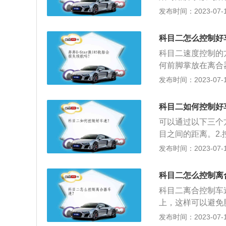
平缓的地方可以稍
发布时间：2023-07-17
急刹车。3、半联
联动状态，养成起
科目二怎么控制好
松离合器再松刹车
科目二速度控制的
合器再松刹车。
何前脚掌放在离合
整个脚能够有一个
发布时间：2023-07-17
合好：在踩刹车的
突然降下来。在坡
科目二如何控制好
合和刹车，那在倒
可以通过以下三个
踩刹车，避免车辆
目之间的距离。2
断踩、抬离合来观
发布时间：2023-07-17
时候踩抬的幅度都
盘旋转的角度。打
科目二怎么控制离
死会产生前进的阻
科目二离合控制车
上，这样可以避免
速度，但刹车应轻
发布时间：2023-07-17