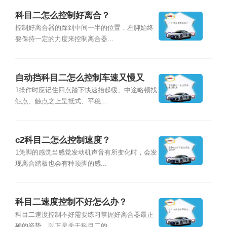
科目二怎么控制好离合？
控制好离合器的踩到中间一半的位置，左脚始终
要保持一定的力度来控制离合器...
自动挡科目二怎么控制车速又慢又
稳？
1操作时应记住四点踏下快速抬起缓、中途略顿找
触点、触点之上呈抵式、平稳...
c2科目二怎么控制速度？
1凭脚的感觉当感觉发动机声音有所变化时，会发
现离合踏板也会有种顶脚的感...
科目二速度控制不好怎么办？
科目二速度控制不好需要练习掌握好离合器最正
确的姿势。以下是关于科目二的...