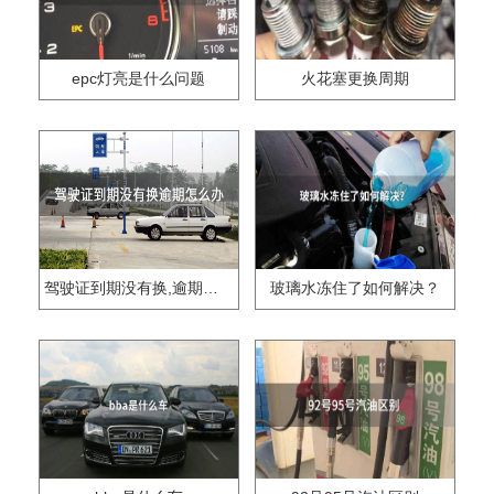
epc灯亮是什么问题
火花塞更换周期
驾驶证到期没有换,逾期怎么办??
玻璃水冻住了如何解决？