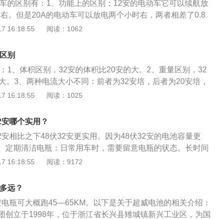
动车的区别有：1、功能上的区别：12安的电动车它可以续航放
阳光直射暴晒的地方，否则可能会导致电池鼓包或故障，锂电
，请注意散热。6、平时充电可根据用电量来看充电实际耗
左右。但是20A的电动车可以放电两个小时右，两者相差了0.8
好每个月充一次电，不然导致电池过放电而破坏电池内部结
，用同样的电超出平时充电时长，要及时断电，送检电池和充
这0.8个小时，就相当于两个电动车的续航能力是天差地别的。
 16:18:55
阅读：1062
。
充鼓。
以跑的更远，12安的电动车只可以代步很近的距离。2、外观上
动车重量会比12A的电动车重量大一些。而且高度也不样，12
么区别
面高度在10cm左右，而20安的电动车踏板的距地面高度大概
别：1、体积区别，32安的体积比20安的大。2、重量区别，32
右。3、里程不同：20安的在踏板车上可以跑130里左右，12安的
大。3、两种电流大小不同：前者为32安培，后者为20安培，
重量不同：12安的在8.3斤左右。20安在13.4斤左右。5、容
大，后者充电功率大，同样的电池容量，后者需要更短的时间
 16:18:55
阅读：1025
0安的比12安的容电量要多8个安培。6、价格不同：20安的比
储存容量不同：32安培的容量比20安培的容量大10Ah。电池
套不同：现在20安的都用在踏板车或者载重王上面，12安的大
储存电能的部件，电池可以给电车上所有的电子设备供电。电
车上面。电动车介绍：电动车，即电力驱动车，又名电驱车。
32安哪个实用？
期更换的易损件，随着充放电次数的增加，电池的性能也会不
动车和直流电动车。通常说的电动车是以电池作为能量来源，
32安相比之下48伏32安更实用。因为48伏32安的电池容量更
放电时，电池中的离子会在电解液中移动，部分离子在电解液
等部件，将电能转化为机械能运动，以控制电流大小改变速度
。定期清洁电瓶：日常用车时，需要留意电瓶的状态。长时间
液发生化学反应。随着充放电次数的增加，电池中的离子数量
于1881年制造出来，发明人为法国工程师GustaveTrouvé
一些灰尘、粉末、油污等覆盖，为了保证电瓶的正常工作，需
 16:18:55
阅读：9172
以电池的性能也会不断降低。电池的使用注意事项：1、在充
，这是一辆用铅酸电池为动力的三轮车它是由直流电机驱动的，
板、正负极接头上的污垢清理干净，延长使用寿命。避免长时
合适的充电器，并且一定要防止电池出现过度充电的情况。
已发生了巨大变化，类型也多种多样。电动车辆在国民经济中
长时间不开，电瓶在放置的过程中会自行放电。所以，即使平
用车，那也需要定期给电池充电，否则会导致电池亏电。
跑多远？
。但是它符合国家规定的节能环保趋势，方便了短途交通，最
周启动一次，开出去兜一圈，保证电瓶的电量时刻处于饱满的
和环境的节省和保护在国民经济中起着重要的作用。
0安电瓶可大概跑45—65KM。以下是关于超威电池的相关介绍：
车辆电瓶的使用寿命是3-4年，如果是高端车型，车内电子系统
团创立于1998年，位于浙江省长兴县雉城镇新兴工业区，为国
池的使用寿命也会缩短，所以定期检测电瓶的蓄电情况，可以