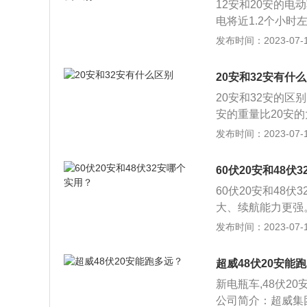
12安和20安的电
3、避免放置在太
作时有一定的温升
电将近1.2个小时
池长期不使用的最
时，如以后充电时
个小时左右。相差
发布时间：2023-07-17
构，减少电池寿命
电器，防止电池被
20安的电动车可
的差异：20A的电
20安和32安有什
安的电车板距离地
20安和32安的区
是18~20cm左
安的重量比20安的
只能70里左右。4、
如果充电器输入值
发布时间：2023-07-17
电量不同：容电量2
来填充。4、电能的
12安的贵。7、配
是电车上一个用来
多用在简易款电动
60伏20安和48伏
池也是一个需要定
电动车分为交流电
60伏20安和48伏
断降低。在充电和
通过控制器、电机
大、续航能力更强
中移动时会与电解
的车辆。第一辆电动车
地使用，电瓶会被
发布时间：2023-07-17
也会不断减少，所
古斯塔夫·特鲁夫
要及时将电瓶的面
电时，一定要使用
时至今日，电动车
间停放：如果车辆
2、如果长时间不
超威48伏20安能
所占份额不是很高
时不用车，建议每
主要是通过对能源
新电瓶车,48伏2
状态。定期检测：
公司简介：超威集
较多，相对来讲电