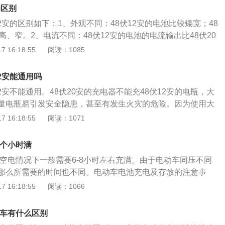
电池，能跑的公里会增加不少，如果是买到了旧电池或质量不
的区别
航里程也会相对变少。
伏12安的区别如下：1、外观不同：48伏12安的电池比较矮宽；48
高、窄。2、电流不同：48伏12安的电池的电流输出比48伏20
、可行驶里程不同：48伏20安的电池可以跑130里左右，48
 16:18:55
阅读：1085
跑70里左右。4、重量不同：48伏12安的电池在8.3斤左右，4
13.4斤左右。另外二者的充电器是不通用的，如果长时间不匹
12安能通用吗
器，电池缺水或充电器参数不合适容易把电池充爆或拆卸电流
伏12安不能通用。48伏20安的充电器不能充48伏12安的电瓶，大
响使用寿命。
量电瓶易引发安全隐患，甚至有发生火灾的危险。因为使用大
析气失水严重，从而发热变形，这也是长期使用导致电池充鼓
 16:18:55
阅读：1071
用一二次是勉强可以的，电动自行车48V12-14AH可以通用4
；但48V20AH不能用，长期使用电瓶难以饱和，电瓶的使用寿命
几个小时满
8V20AH充电器匹配充电。正确使用充电器：1、不要随意用
在空电情况下一般需要6-8小时左右充满。由于电动车同压不同
电，如电压和接口的正负极不一至，会对电池造成伤害，必须
那么所需要的时间也不同。电动车电池充电及存放的注意事
电器进行充电。2、确定充电器输出电压与电瓶额定电压是否
处于充电状态时，红色显示灯会亮，散热风扇会转动，否则充
 16:18:55
阅读：1066
电器与电池盒相连的插头，后插交流电源插头。4、充电器属于
，使用充电器一个与电池电压、容量一致，切记用大充电器充
，因此，在使用中要注意防振动。尽量不要随车携带，如确要
电池充坏，反之电池则会出现充不满。2、充电器要使用正
减振材料包装好后放置于车上工具箱内，并应注意防雨、防
动车有什么区别
长时间进行充电，要特别注意在通风散热的地方进行充电。
使用程中需防潮、防湿，并放置在通风良好的地方。充电器工