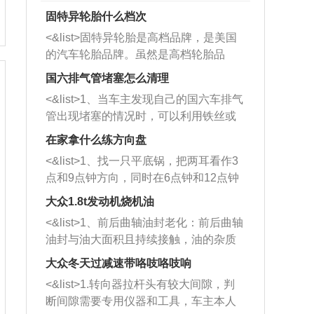
固特异轮胎什么档次
<&list>固特异轮胎是高档品牌，是美国
的汽车轮胎品牌。虽然是高档轮胎品
牌，但是中高低端的轮胎都有生产，这
国六排气管堵塞怎么清理
也是为了更好的开拓市场。
<&list>1、当车主发现自己的国六车排气
管出现堵塞的情况时，可以利用铁丝或
者是细棍，直接将杂物给取出来，如果
在家拿什么练方向盘
堵塞情况比较严重，也可以采取应急措
<&list>1、找一只平底锅，把两耳看作3
施。 <&list>2、直接利用木棍将所有的
点和9点钟方向，同时在6点钟和12点钟
杂物推到排气管里面的位置处，然后将
方向做一个标记。 <&list>2、双手握住
三元催化器拆解开，就可以将堵塞的东
大众1.8t发动机烧机油
平底锅两耳，然后往左打半圈、一圈、
西取出来。但如果是因为积碳过多引起
<&list>1、前后曲轴油封老化：前后曲轴
一圈半的练习，往右同样也要打相同的
的堵塞，就需要将三元催化器泡在草酸
油封与油大面积且持续接触，油的杂质
圈数。 <&list>3、最后强调要反复练
中进行清洗。 <&list>3、也可以利用清
和发动机内持续温度变化使其密封效果
习，这样就可以形成肌肉记忆，在真实
大众冬天过减速带咯吱咯吱响
洗剂对堵塞的情况得到解决，将清洗剂
逐渐减弱，导致渗油或漏油。<&list>2、
驾驶车辆时，不需要记忆也能打好方
放在燃油箱中，与燃油混合后，车辆启
<&list>1.转向器拉杆头有较大间隙，判
活塞间隙过大：积碳会使活塞环与缸体
向。
动时，就可以和汽油一起进入到燃烧
断间隙需要专用仪器和工具，车主本人
的间隙扩大，导致机油流入燃烧室中，