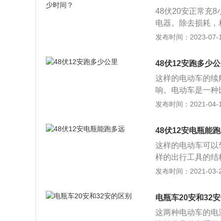
48伏20安正常充
电器。除去损耗，
然会损伤电池的，
发布时间：2023-07-17
池充电及存放：当
否则充电器就是出
48伏12安跑多少
充电器充低电压电
这样的电动车的续
时候我们应该先插
响。电动车是一种
序,正好与充电时
的。电动车的关键
发布时间：2021-04-13
才可以进行充电。
节全车电路的，假
意在通风散热的地
动力的来源，电动
生变化引起，建议
48伏12安电瓶能
部件，电池可以给
晒的地方。不要撞
这样的电动车可以
件，随着充放电次
每个月充一次电，
样的出行工具的结
电池中的离子会在
池，调节器。电动
发布时间：2021-03-27
学反应。随着充放
电动车是无法正常
然电池的性能也可
前进。电池是电动
以有效果延长电池
电瓶车20安和32
电。假如沒有电池
定要避免电池出现
这两种电动车的电
电池的性能也可能
车，也必须定期给