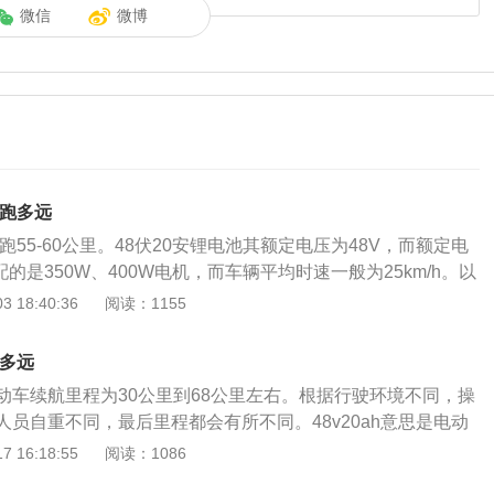
微信
微博
能跑多远
跑55-60公里。48伏20安锂电池其额定电压为48V，而额定电
配的是350W、400W电机，而车辆平均时速一般为25km/h。以
通过计算我们可以知道匀速平均电流大小为7.3A(电机功率/电压
 18:40:36
阅读：1155
)，理论行驶时间为2.7h(电池容量/平均电流大小=20Ah/7.3A），
公里。而如果配备的是400W电机，理论续航为60公里。平均
跑多远
h电池理论续航在65公里左右。但考虑到承重与实际路况问题，一
动车续航里程为30公里到68公里左右。根据行驶环境不同，操
略低于理论续航的，通常为55-60公里左右。扩展资料：锂电
员自重不同，最后里程都会有所不同。48v20ah意思是电动
合金为负极材料，非水电解质溶液的电池，所以这种电池也叫
规格的意思，表示电瓶的输出电压为48V，电池的容量是20A
 16:18:55
阅读：1086
密度最低、电化学势最大、能量重量比最大的金属。原子量
购买电动车的时候可以看下电动车参数，涉及到电动车电池规
也加速了锂的扩散，说明它是制作电池的理想材料。