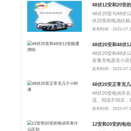
格。选择好一点的
48伏12安和20安
好的电池，那么续
48伏20安与48
伏20安的电池比较
安电池的电流小。3
发布时间：2023-07-17
伏12安的电池只能
8伏20安的电池在
48伏20安和48伏
配使用合适的充电
48伏20安和48
过大无法充电，影
容量充电器充小容
电流充电导致电池
发布时间：2023-07-17
的重要原因。临时使
8V12AH充电器
48伏20安正常充
将缩短。建议购买4
48伏20安电动车
其他的充电器来充
流、同流不同压，
使用型号配对的充
项：1、当充电器
发布时间：2023-07-17
相符。3、先插充
电器就是出现故障
较精密的电子设备
低电压电池，会把
携带，应将充电用
12安和20安的电
规、原装的，不能
潮。5、充电器在