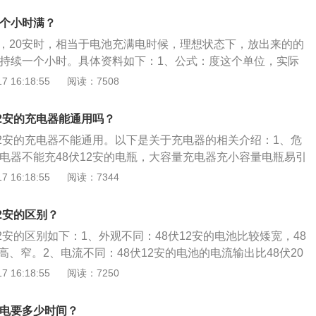
可以放电16小时。3、动力不同：60伏20强动力，电动汽车跑得
几个小时满？
动力，电动汽车跑得更慢。
伏，20安时，相当于电池充满电时候，理想状态下，放出来的的
流能持续一个小时。具体资料如下：1、公式：度这个单位，实际
做功的定义，功=电压×电流×时间=48×20×1瓦时=960瓦时=
 16:18:55
阅读：7508
.96度。电动车电池充入电量一般是电池放出容量的1.05倍，考虑到
、满电时：48V20ah的电池如果全新，全部放完电，之后充
伏12安的充电器能通用吗？
20安电流×1个小时＝0.96千瓦时，也就是0.96度电，不到一
伏12安的充电器不能通用。以下是关于充电器的相关介绍：1、危
虑也要考虑温度和电池的使用时间都达不到理论值。
充电器不能充48伏12安的电瓶，大容量充电器充小容量电瓶易引
有发生火灾的危险。因为使用大电流充电导致电池析气失水严
 16:18:55
阅读：7344
，这也是长期使用导致电池充鼓的重要原因。临时使用一二次
48V12~14AH可以通用48V12AH充电器；但48V20AH不
12安的区别？
瓶难以饱和，电瓶的使用寿命将缩短。2、正确使用充电器：
伏12安的区别如下：1、外观不同：48伏12安的电池比较矮宽，48
的充电器进行充电。确定充电器输出电压与电瓶额定电压是否
高、窄。2、电流不同：48伏12安的电池的电流输出比48伏20
与电池盒相连的插头，后插交流电源插头。充电器属于较精密
、可行驶里程不同：48伏20安的电池可以跑130里左右，48
 16:18:55
阅读：7250
，在使用中要注意防振动。充电器在使用过程中需防潮、防
跑70里左右。4、重量不同：48伏12安的电池在8.3斤左右，4
良好的地方。充电器工作时有一定的温升，请注意散热。
3.4斤左右。
满电要多少时间？