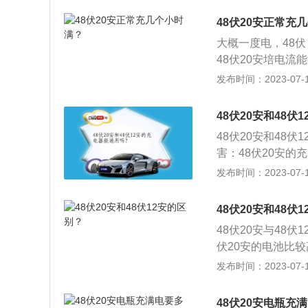
10小时，32安培
48伏20安正常充
更快，48伏32弱
大概一度电，48
48伏20安培电
上是千瓦时，根据电
发布时间：2023-07-17
0.96千瓦时=0
充电损耗等因素。2
48伏20安和48
满，理论上是48伏×
48伏20安和48
度电。但是实际考
害：48伏20安的
发安全隐患，甚至
发布时间：2023-07-17
重，从而发热变形
勉强可以，电动自行车
48伏20安和48伏
能用，长期使用电
48伏20安与48
必须使用型号配对
伏20安的电池比较
相符。先插充电器
安电池的电流小。3
发布时间：2023-07-17
的电子设备，因此
伏12安的电池只能
湿，并放置在通风
8伏20安的电池在1
48伏20安电瓶充