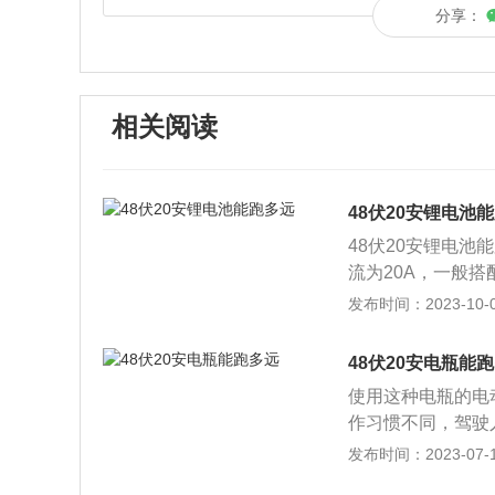
分享：
相关阅读
48伏20安锂电池
48伏20安锂电池能
流为20A，一般搭
350W电机为例，
发布时间：2023-10-03
大小=350W/48V
理论续航里程为68
48伏20安电瓶能
来看，48V20A
使用这种电瓶的电
般来说实际续航会
作习惯不同，驾驶人
池是以锂金属或锂
车采用电瓶的型号
发布时间：2023-07-17
锂金属电池。锂是
h。消费者在选择
低、尺寸小的离子