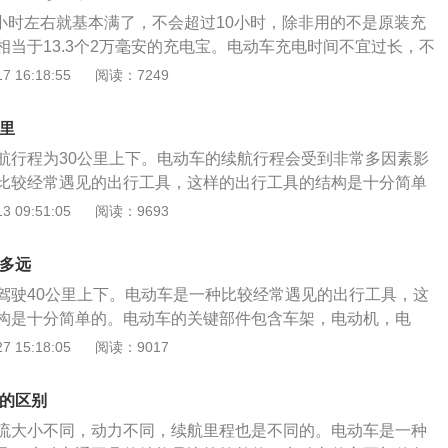
8小时左右就基本满了，不会超过10小时，除非用的不是原装充
相当于13.3个2万毫安的充电宝。电动车充电时间不宜过长，不
在充满之后的两个小时内进行浮充，然后拔掉电源。电动车电
 16:18:55
阅读：7249
充电器处于充电状态时，红色显示灯会亮，散热风扇会转动，
现了故障。使用充电器一个与电池电压、容量一致，切记用大
公里
池，会把电池充坏，反之电池则会出现充不满。连接充电器的
航行程为30公里上下。电动车的续航行程会受到非常多因素影
电动车端的充电插口,然后再插插座上的插口。拔出充电器的顺
比较经常遇见的出行工具，这样的出行工具的结构是十分简单
相反。在骑行结束后不要立即充电，应该让电池冷却半小时之后
部件包含车架，电动机，电池，调节器。调节器功能作用是调
 09:51:05
阅读：9693
充电器要使用正规、原装的，不能长时间进行充电，要特别注
如沒有调节器，那电动车是无法正常驾驶的。电动机是电动车
方进行充电。充电器发烫可能是因为内部电路有问题或电阻发
机可以驱动电动车前进。电池是电动车上一个用来储存电能的
先冷却，或者重新维修购买充电器。避免放置在太阳光直射暴
跑多远
全车电子设备供电。不过电池同样是一个需要定期更换的易损
击、挤压、投掷、针刺、践踏电池。锂电池长期不使用的最好
驾驶40公里上下。电动车是一种比较经常遇见的出行工具，这
数的添加，电池的性能也可能会不断下降。在充电和放电时，
不然导致电池过放电而破坏电池内部结构，减少电池寿命。
构是十分简单的。电动车的关键部件包含车架，电动机，电
电解液中移动，部分离子在电解液中移动时会与电解液发生化
车的调节器功能作用是调节全车电路的，假如沒有调节器，那
 15:18:05
阅读：9017
电次数的添加，电池中的离子数量也可能会不断降低，理所当
运转的。电动机是电动车动力的来源，电动机可以驱动电动车
能会不断下降。假如可以维持准确的用车生活习惯，这还是可
车上一个用来储存电能的部件，电池可以给全车电子设备供
的使用寿命的。在充电时，一定要使用合适的充电器，而且一
安的区别
，那电动车同样是无法正常驾驶的。随着充放电次数的添加，
过度充电的状况。过度充电会损坏电池。假如长时间不用用
流大小不同，动力不同，续航里程也是不同的。电动车是一种
会不断下降，理所当然电池是需要定期更换的。在充电和放电
电池充电，不然会影响到电池出现亏电的状况。