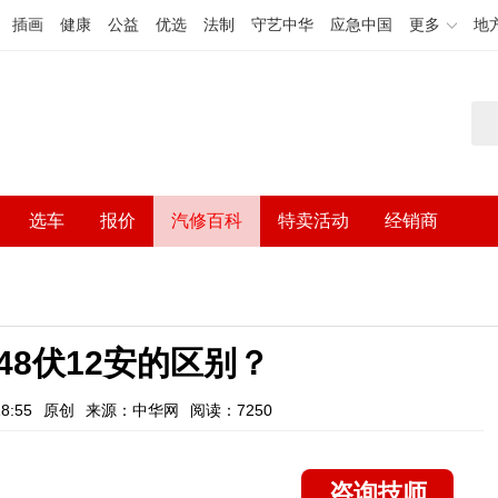
插画
健康
公益
优选
法制
守艺中华
应急中国
更多
地
选车
报价
汽修百科
特卖活动
经销商
和48伏12安的区别？
8:55
原创
来源：中华网
阅读：7250
咨询技师