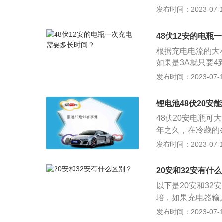
家重点高新技术企
发布时间：2023-07-17
让电瓶始终保持最
龙头企业、市优势
员、省蓄电池行业协
48伏12安的电瓶
005年至2007
根据充电电流的大
美等国。2003
如果是3A就只要
位的记录。定义：
大，虽然会使充电
发布时间：2023-07-17
池、电动道路车用
制在3A左右，每
锂电池、金超威电
及时充电，不可长
锂电池48伏20安
灯亮时，表示电池
48伏20安电瓶可
或每两周对电池进
年之久，在冷藏的
电以后就开始了硫
失是一个好方法。
发布时间：2023-07-17
除较不严重的硫化
应保存在4℃~3
射的地方。锂电池
20安和32安有什
容量会降低很多。
以下是20安和32
从而达到节能减排
培，如果充电器输
时间来填充。2、电
发布时间：2023-07-17
如正常情况下，两