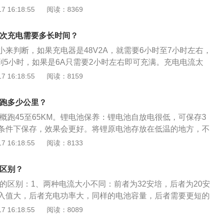
业、产品质量国家免检企业、湖州市重点工业企业、市制造业
 16:18:55
阅读：8369
佳的工作状态。
特色企业和国家电池工业协会常务理事、国家电器工业学会会
会副会长单位，及《福布斯》2005年度“中国潜力100”榜、2
一次充电需要多长时间？
年蝉联三届“中国成长企业百强。产品覆盖全国，并出口东南亚和欧
小来判断，如果充电器是48V2A，就需要6小时至7小时左右，
年以来电动助力车用蓄电池产销量连续保持同类产品全国行业第二
4到5小时，如果是6A只需要2小时左右即可充满。充电电流太
超威电池是超威集团旗下的产品。旗下产品有电动助力车用电
速度变快，但充电时间过长会导致冲坏蓄电池。所以最好是控
 16:18:55
阅读：8159
电池、电动汽车用电池、太阳能风能储能电池、电动自行车用
次不超过4小时为佳。电动车充电需注意的事项：电池使用后应
池。
时间处于放置的状态，否则电池极板就容易硫酸盐化；充电绿
能跑多少公里？
可以使用或基本充满电，但离100%仍有一点差距。建议每周
大概跑45至65KM。锂电池保养：锂电池自放电很低，可保存3
行长时间充电，即绿灯亮起并继续充电；及时充电后，电池放
条件下保存，效果会更好。将锂原电池存放在低温的地方，不
化过程，在12小时内开始出现明显的硫化现象。及时充电可去
注意事项：锂原电池与锂离子电池不同，锂原电池不能充电。
 16:18:55
阅读：8133
现象，使电池尽可能保持完整状态。
5℃的干燥环境中或者防潮包装。要远离热源，也不要置于阳光直
的应用温度范围很广，在北方的冬天室外，仍然可以使用，但
么区别？
锂电池意义：减少了对化石燃料的需求，提高了燃油经济性，
安的区别：1、两种电流大小不同：前者为32安培，后者为20安
和缓解温室效应的效果。
入值大，后者充电功率大，同样的电池容量，后者需要更短的
能的储存容量不同：32安培的容量比20安培的容量大10Ah，
 16:18:55
阅读：8089
节充满电的电池用2A电流放电直到放电结束，20安培可以放电