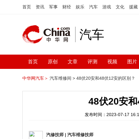
首页
资讯
军事
财经
娱乐
汽车
游戏
文化
援藏
汽车
首页
原创
文章
评测
视频
图片
中华网汽车＞
汽车维修间 >
48伏20安和48伏12安的区别？
48伏20安
发布时间：2023-07-17 16:1
汽修技师
|
汽车维修技师