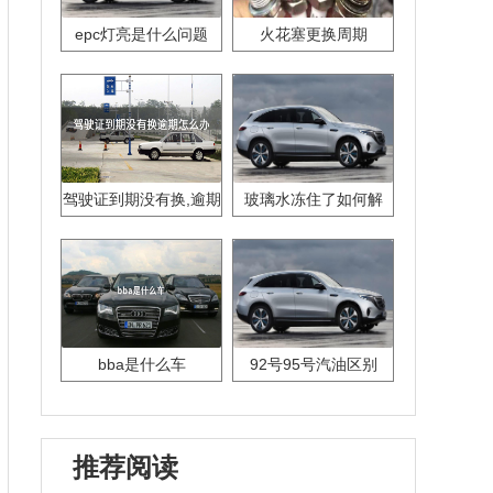
epc灯亮是什么问题
火花塞更换周期
驾驶证到期没有换,逾期
玻璃水冻住了如何解
怎么办??
决？
bba是什么车
92号95号汽油区别
推荐阅读