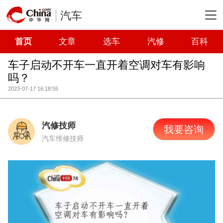
汽车
首页
文章
选车
汽修
百科
车子启动不开车一直开着空调对车有影响
吗？
2023-07-17 16:18:55
汽修技师
我要咨询
汽车维修技师