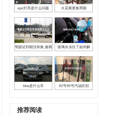
epc灯亮是什么问题
火花塞更换周期
驾驶证到期没有换,逾期
玻璃水冻住了如何解
怎么办??
决？
bba是什么车
92号95号汽油区别
推荐阅读