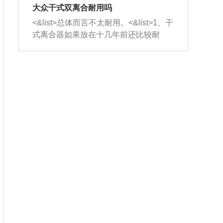
室，最后形成废气排出，就可以让三元
无法制作，需要将车辆送到修理厂或4s
造成烧机油。<&list>3、机油粘度。使用
大众干式双离合耐用吗
催化器得到清洗，排气管堵塞的情况就
店；<&list>2.车辆半轴套管防尘罩破
机油粘度过小的话，同样会有烧机油现
<&list>总体而言不太耐用。<&list>1、干
能够得到解决。
裂，破裂后会出现漏油现象，使半轴磨
象，机油粘度过小具有很好的流动性，
式离合器如果放在十几年前还比较耐
损严重，磨损的半轴容易损坏，产生异
容易窜入到气缸内，参与燃烧。<&list>
用，但是由于现在的汽车发动机动力输
响；<&list>3.稳定器的转向胶套和球头
4、机油量。机油量过多，机油压力过
出越来越高，使得干式离合器散热不足
老化，一般是使用时间过长造成的。解
大，会将部分机油压入气缸内，也会出
的缺陷也逐渐暴露出来。<&list>2、由于
决方法是更换新的质量好的转向橡胶套
现烧机油。<&list>5、机油滤清器堵塞：
干式双离合的工作环境暴露在空气中，
和球头。
会导致进气不畅，使进气压力下降，形
而离合器的散热也是通离合器罩上面的
成负压，使机油在负压的情况下吸入燃
几个小孔来进行散热。但是在行驶过程
烧室引起烧机油。<&list>6、正时齿轮或
中变速箱需要换挡，就不得不使得离合
链条磨损：正时齿轮或链条的磨损会引
器频繁工作。<&list>3、长时间的低速行
起气阀和曲轴的正时不同步。由于轮齿
驶以及过于频繁的启停，导致离合器的
或链条磨损产生的过量侧隙，使得发动
温度不断升高，而低速行驶时空气流动
机的调节无法实现：前一圈的正时和下
效率不高，无法将离合器中的热量有效
一圈可能就不一样。当气阀和活塞的运
的带走，导致离合器内部的温度不断升
动不同步时，会造成过大的机油消耗。
高，加速离合器的磨损。
解决方法：更换正时齿轮或链条。<&list
>7、内垫圈、进风口破裂：新的发动机
设计中，经常采用各种由金属和其他材