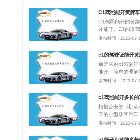
C1驾照能开黄牌
C1驾照能开的黄
才能开。C1的准
微型专项作业车，
发布时间：2023-07-17
牌，C3准驾的低
黄牌货车，但是可
c1的驾驶证能开
3。黄牌货车的优
通常来说c1驾驶
需要B驾照才能驾
能开。简单的理解
的保险费用、车船
大型车辆。C1允
发布时间：2023-07-17
种作业车等。如果
照。B1驾驶证为中
c1驾照能开多长的
中型客车。中型客
根据公安部《机动车
m，总质量大于等于
下的小型载客汽车，货
客车；从事农用的
6米)以下的、核定载
发布时间：2023-07-17
的面包车)。商用
项：C1驾证不能
定》，驾驶员持有
普通三轮摩托车、
型、微型的一些载
c1能开小黄牌多长