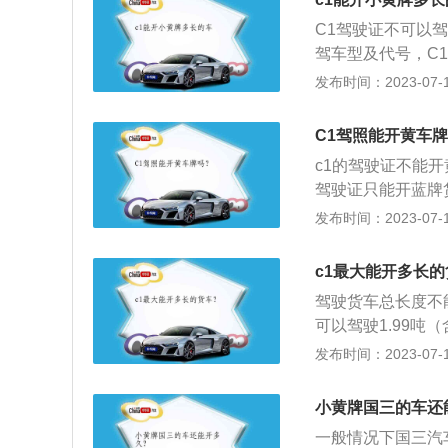
有轨电车。
型的载客汽车，其
C1驾驶证不可以
的，达到这些标准
驾车型及代号，C
长度需要6米以内
轻、小、微型专项
发布时间：2023-07-17
就需要考取B证之
牌车辆。黄牌的汽
车为主。c1驾驶
些货车或者9座以
C1驾照能开黄车
可以驾驶的，比如
车身尺寸，也不是
有牵引车等。如果
c1的驾驶证不能
说什么类型的驾驶
而且还会扣分罚款
驾驶证只能开蓝牌
2驾驶证就只能驾
符的车型。
的违章和无证驾驶，
发布时间：2023-07-17
蓝牌小型客车。c1
驶证驾驶机动车”
c1最大能开多长
样。
驾驶货车总长度不
可以驾驶1.99吨
在这个范围内，都
发布时间：2023-07-17
微型载货汽车；轻
人。C1驾驶证不
小黄牌国三的车还
车、普通三轮摩托
一般情况下国三汽
车、有轨电车。同