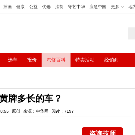
插画
健康
公益
优选
法制
守艺中华
应急中国
更多
地
选车
报价
汽修百科
特卖活动
经销商
小黄牌多长的车？
8:55
原创
来源：中华网
阅读：7197
咨询技师