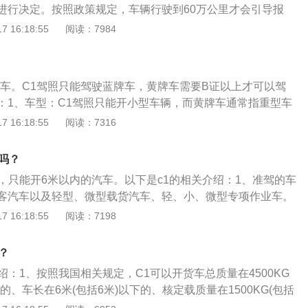
进行决定。按照政策规定，车辆行驶到60万公里才会引导报
路最关键还要看车辆能不能通过年检，假如没有这项潜规则，
 16:18:55
阅读：7984
可以开48年。扩展资料如下：1、黄牌：黄牌是大车；两轮、
客车；从事农业用途的车辆。2、国六标准：国家第六阶段机
准是指为贯彻《中华人民共和国环境保护法》《中华人民共和
牌车。C1驾照只能驾驶蓝牌车，黄牌车需要B证以上才可以驾
》，防治压燃式及气体燃料点燃式发动机汽车排气对环境的污
：1、车型：C1驾照只能开小型车辆，而黄牌车通常指重型车
，保障人体健康而制定的标准。包括《轻型汽车污染物排放限
、C1准驾车型：C1准驾小型、微型载客汽车以及轻型、微型载
 16:18:55
阅读：7316
国第六阶段）》和《重型柴油车污染物排放限值及测量方法
微型专项作业车等车型。3、黄牌车：开黄牌车，如果是黄牌
》2部分。
证；如果是黄牌货车，需要B2驾驶证。4、B1准驾车型：B1
吗？
中型客车，不超过6米，核定载客人数10人（含）以上，19人
车，只能开6米以内的汽车。以下是c1的相关介绍：1、准驾的车
载客汽车。
客汽车以及轻型、微型载货汽车、轻、小、微型专项作业车。
括交通法规及相关知识、场地驾驶、道路驾驶、安全文明驾驶
 16:18:55
阅读：7198
不能驾驶的车型：大型客车、牵引车、城市公交车、中型客
通三轮摩托车、普通二轮摩托车、轻便摩托车、轮式自行机械
？
轨电车。
绍：1、按照我国相关规定，C1可以开货车总质量在4500KG
以下的、车长在6米(包括6米)以下的、核定载质量在1500KG(包括
的轻小型载货汽车。2、还可以开9座(包括9座)以下的小型载客汽