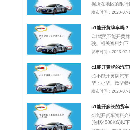
据所在地区的限行
米的货车。
废，车辆能不能上
发布时间：2023-07-17
国三车在理论上还
三轮摩托车；大型
c1能开黄牌车吗？
动车污染物排放标
C1驾照不能开黄
国大气污染防治法
驶。相关资料如下
染，保护生态环境
辆或大型车辆。2
发布时间：2023-07-17
值及测量方法（中
货汽车、轻、小、
（中国第六阶段）
客车，需要B1驾驶
c1能开黄牌的汽车
驾照的准驾车型为
c1不能开黄牌汽
（含）以下的中型
型：小型、微型载
2、考试科目：包
发布时间：2023-07-17
常识等四项。3、
车、大型货车、普
c1能开多长的货车
车、无轨电车、有
c1能开货车资料介
(包括4500KG)
1500KG)以下