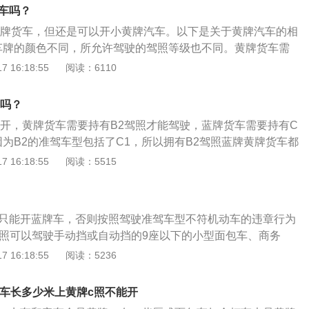
动车驾驶证驾驶机动车”和“驾驶与驾驶证载明的准驾车型不符的
牌车吗？
上一样。对于上述两种交通违法在没有发生交通事故的情况下处
黄牌货车，但还是可以开小黄牌汽车。以下是关于黄牌汽车的相
0—2000元、扣驾驶证12分、可并处15日以下拘留。
车牌的颜色不同，所允许驾驶的驾照等级也不同。黄牌货车需
能驾驶，蓝牌货车则需要持有C1驾照才能驾驶；而又因为B2的
 16:18:55
阅读：6110
1，所以拥有B2驾照蓝牌黄牌货车都可以开。2、黄牌还分为大
3准驾的低速载货汽车上的就是小黄牌。也就是说，虽然C1驾
开吗？
车，但是可以开小黄牌汽车，毕竟C1的准驾车型里面就包含了
能开，黄牌货车需要持有B2驾照才能驾驶，蓝牌货车需要持有C
优势就在于装得多，但是也有相应的代价。首先就是上文所讲的
因为B2的准驾车型包括了C1，所以拥有B2驾照蓝牌黄牌货车都
驶；其次就是黄牌货车不能进城和办理H证；而且黄牌货车每年
为大黄牌和小黄牌，C3准驾的低速载货汽车上的就是小黄牌。
 16:18:55
阅读：5515
使用税等要比蓝牌货车更高。
在于装得多，但是也有相应的代价，首先就是需要B驾照才能
牌货车不能进城和办理H证而且黄牌货车每年的保险费用、车
牌货车更高。
c1只能开蓝牌车，否则按照驾驶准驾车型不符机动车的违章行为
1驾照可以驾驶手动挡或自动挡的9座以下的小型面包车、商务
以下的小型载客汽车；可以驾驶总质量4500公斤以下、车长6米
 16:18:55
阅读：5236
500KG以下轻小型载货汽车。c1驾证不能驾驶：大型客车、
车、中型客车、大型货车、普通三轮摩托车、普通二轮摩托
,车长多少米上黄牌c照不能开
轮式自行机械车、无轨电车、有轨电车。