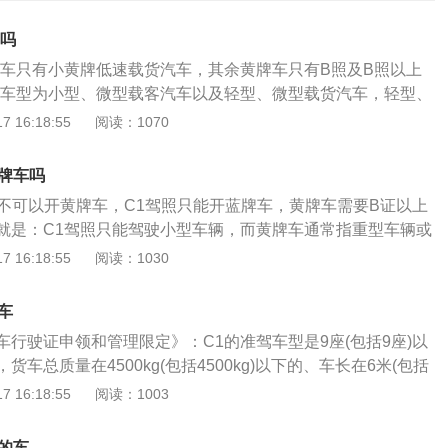
车吗
牌车只有小黄牌低速载货汽车，其余黄牌车只有B照及B照以上
驾车型为小型、微型载客汽车以及轻型、微型载货汽车，轻型、
以及C2、C3、C4的所有准驾车型。黄牌分为大黄牌和小黄
 16:18:55
阅读：1070
速载货汽车上的就是小黄牌，也就是说，虽然C1驾照不能开大
以开小黄牌低速载货车，毕竟C1的准驾车型里面就包含了C
黄牌车吗
势就在于装得多，但是也有相应的代价，首先就是上文所讲的
证不可以开黄牌车，C1驾照只能开蓝牌车，黄牌车需要B证以上
驶，其次就是黄牌货车不能进城和办理H证，而且黄牌货车每年
就是：C1驾照只能驾驶小型车辆，而黄牌车通常指重型车辆或
使用税等要比蓝牌货车更高。
许驾驶小型和微型客车、轻型和微型货车、轻型、小型和微型特
 16:18:55
阅读：1030
是黄牌公交车，需要B1驾驶证；如果是黄牌货车，需要B2驾
型客车，定义为不超过6米，核定载客量10人以上19人以下的
车
车是指10座以上、19座以下的客车；中型货车长度大于等于6
行驶证申领和管理限定》：C1的准驾车型是9座(包括9座)以
4500kg小于12000kg。黄牌车介绍:两轮和三轮摩托车；大型
车总质量在4500kg(包括4500kg)以下的、车长在6米(包括
车辆一般都是黄牌。如2吨以上的货车或客车(包括12座及以上
质量在1500kg(包括1500kg)以下的轻小型载货汽车。注意事
 16:18:55
阅读：1003
车和摩托车的车牌多为黄色。根据《机动车驾驶证申领和使用规
驾驶：大型客车、牵引车、城市公交车、中型客车、大型货车、
c1驾驶证，其准驾的车型是小型或微型的载客汽车，还有轻
普通二轮摩托车、轻便摩托车、轮式自行机械车、无轨电车、
货汽车，再有就是轻型、小型、微型的专项作业车。要注意小
的车