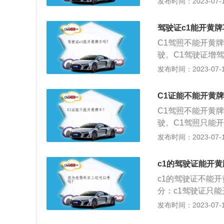
发布时间：2023-07-17
车，交警查证以汽
驶证代号的一种。
驾驶证c1能开黄
微型专项作业车等
C1驾照不能开黄
车、C4三轮汽车
驶。C1驾驶证增驾
身高不低于155c
发布时间：2023-07-17
一个记分周期内没有
驾照时没有酒驾、
C1证能不能开黄
具体流程：向⻋管
C1驾照不能开黄
表，提交身份证和
驶。C1驾照只能
和实操考试；考试
型：C1驾驶证准
发布时间：2023-07-17
微型专项作业车；
大型客车、牵引车
c1的驾驶证能开
二轮摩托车、轻便
c1的驾驶证不能
不能驾驶多出9座
分：c1驾驶证只
机动车的违章和无证
发布时间：2023-07-17
型：c1证可以开9