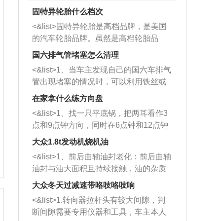
固特异轮胎什么档次
<&list>固特异轮胎是高档品牌，是美国
的汽车轮胎品牌。虽然是高档轮胎品
牌，但是中高低端的轮胎都有生产，这
国六排气管堵塞怎么清理
也是为了更好的开拓市场。
<&list>1、当车主发现自己的国六车排气
管出现堵塞的情况时，可以利用铁丝或
者是细棍，直接将杂物给取出来，如果
在家拿什么练方向盘
堵塞情况比较严重，也可以采取应急措
<&list>1、找一只平底锅，把两耳看作3
施。 <&list>2、直接利用木棍将所有的
点和9点钟方向，同时在6点钟和12点钟
杂物推到排气管里面的位置处，然后将
方向做一个标记。 <&list>2、双手握住
三元催化器拆解开，就可以将堵塞的东
大众1.8t发动机烧机油
平底锅两耳，然后往左打半圈、一圈、
西取出来。但如果是因为积碳过多引起
<&list>1、前后曲轴油封老化：前后曲轴
一圈半的练习，往右同样也要打相同的
的堵塞，就需要将三元催化器泡在草酸
油封与油大面积且持续接触，油的杂质
圈数。 <&list>3、最后强调要反复练
中进行清洗。 <&list>3、也可以利用清
和发动机内持续温度变化使其密封效果
习，这样就可以形成肌肉记忆，在真实
大众冬天过减速带咯吱咯吱响
洗剂对堵塞的情况得到解决，将清洗剂
逐渐减弱，导致渗油或漏油。<&list>2、
驾驶车辆时，不需要记忆也能打好方
放在燃油箱中，与燃油混合后，车辆启
<&list>1.转向器拉杆头有较大间隙，判
活塞间隙过大：积碳会使活塞环与缸体
向。
动时，就可以和汽油一起进入到燃烧
断间隙需要专用仪器和工具，车主本人
的间隙扩大，导致机油流入燃烧室中，