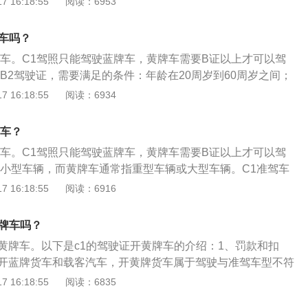
 16:18:55
阅读：6953
车行驶证为准(必须是小型汽车)。拓展资料：1、C1驾驶证是驾
准驾小型、微型载客汽车以及轻型、微型载货汽车、轻、小、
牌车吗？
车型。2、持有C1驾驶证还可以开C2自动挡、C3低速载货汽
牌车。C1驾照只能驾驶蓝牌车，黄牌车需要B证以上才可以驾
等车型，但不包括C5残疾人专用小型自动挡载客汽车。
B2驾驶证，需要满足的条件：年龄在20周岁到60周岁之间；
m；持有c1驾驶证1年以上；申请前在本记分周期和申请前最近
 16:18:55
阅读：6934
记满12分记录；视力要达到对数视力表5.0以上；在持有C1
导致人员伤亡交通事故并负主要责任的记录。申请B2驾驶证的
牌车？
所申请增驾B2驾照准驾⻋型；申请增加准驾⻋型的，填写申请
牌车。C1驾照只能驾驶蓝牌车，黄牌车需要B证以上才可以驾
体检表，提交所持机动⻋驾驶证原件；根据预约参加理论考试
开小型车辆，而黄牌车通常指重型车辆或大型车辆。C1准驾车
通过后7个⼯作⽇由申请⻋管所颁发新等级的驾驶证。
驾范围为小型、微型载客汽车及轻型、微型载货汽车；轻、小、
 16:18:55
阅读：6916
小型载客汽车乘坐人数小于或等于9人。C1驾驶证不能驾驶：
、城市公交车、中型客车、大型货车、普通三轮摩托车、普通
黄牌车吗？
摩托车、轮式自行机械车、无轨电车、有轨电车。同时，C1证
开黄牌车。以下是c1的驾驶证开黄牌车的介绍：1、罚款和扣
的车辆，不能驾驶总长度不能超过6米的货车。
能开蓝牌货车和载客汽车，开黄牌货车属于驾驶与准驾车型不符
驾驶，罚款200元—2000元，驾驶证扣12分。2、c1准驾车
 16:18:55
阅读：6835
座以下蓝牌小型客车。c1可以开小型、微型载客汽车和c2,c3,c4