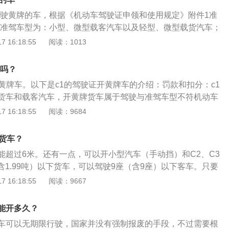
座位数是要小于，等于9个人的，车身的长度是不可以超过6米
驾驶黄牌的车，根据《机动车驾驶证申领和使用规定》附件1准
c1驾驶证才能驾驶。c1驾驶证如果想要开货车，要注意车身的
1准驾车型为：小型、微型载客汽车以及轻型、微型载货汽车；
，还有总质量需要小于4.5吨，如果超出了这些规定想要驾驶，
作业车。小黄牌车不属于以上任何车型，所以C1不可以开小黄
 16:18:55
阅读：1013
后才能驾驶。其实c1的驾驶证准确的来说主要是一些小型的客
车只能是B类以上的驾驶证才能驾驶，C1驾驶证虽然能驾驶一
证可以驾驶的车辆类型是比较多的，但是有一些大型的车辆是不
下的汽车，但黄牌车是不可以的。因此即便是黄牌车不足6米的
牌吗？
大型、中型的货车、城市的公交车、有轨电车、无轨电车、还
C1驾驶证能开的。驾驶证是根据汽车的性质来划分的，也就是
驾驶跟准驾车型不符的车辆上路，被交警发现之后是会扣证，
开黄牌车。以下是c1的驾驶证开黄牌车的介绍：罚款和扣分：c1
证就开什么性质的车。比如说小汽车，C1驾驶证就可以但是C
。所以驾驶员一定要注意，必须要驾驶跟自己所持有驾驶证相
货车和载客汽车，开黄牌货车属于驾驶与准驾车型不符机动车
驶自动挡的汽车了，手动挡的汽车C2驾驶证是不可以驾驶的。
处罚款并驾驶证扣12分。c1准驾车型：c1证可以开9座以下
 16:18:55
阅读：9684
可以开小型、微型载客汽车和c2,c3,c4车型。“未取得机动车驾
和“驾驶与驾驶证载明的准驾车型不符的机动车”处罚基本上一
的货车？
能超过6米。还有一点，可以开小型汽车（手动挡）和C2、C3
（含1.99吨）以下货车，可以驾驶9座（含9座）以下客车。只要
可以驾驶。C1驾驶证准驾范围为小型、微型载客汽车及轻型、
 16:18:55
阅读：9667
、小、微型专项作业车；小型载客汽车乘坐人数小于或等于9
能驾驶：大型客车、牵引车、城市公交车、中型客车、大型货
能开多久？
车、普通二轮摩托车、轻便摩托车、轮式自行机械车、无轨电
车可以无期限行驶，国家并没有强制报废的手段，不过需要根
时，C1证不能驾驶多出9座的车辆，不能驾驶总长度不能超过6