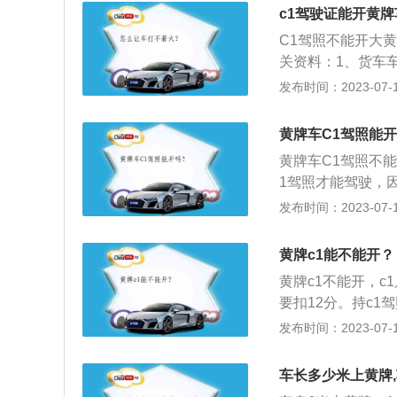
车型。“未取得机
c1驾驶证能开黄
机动车”处罚基本
C1驾照不能开大
罚标准为：罚款20
关资料：1、货车
要持有B2驾照才
发布时间：2023-07-17
准驾车型包括了C
黄牌和小黄牌，C
黄牌车C1驾照能
照不能开大黄牌货
黄牌车C1驾照不
C3。黄牌货车的
1驾照才能驾驶，
需要B驾照才能驾
可以开。黄牌还分
发布时间：2023-07-17
的保险费用、车船
黄牌货车的优势就
驾驶，其次就是黄
黄牌c1能不能开？
船使用税等要比蓝
黄牌c1不能开，
要扣12分。持c
车；可以驾驶9座
发布时间：2023-07-17
以下、核定载重在1
牵引车、城市公交
车长多少米上黄牌
车、轻便摩托车、