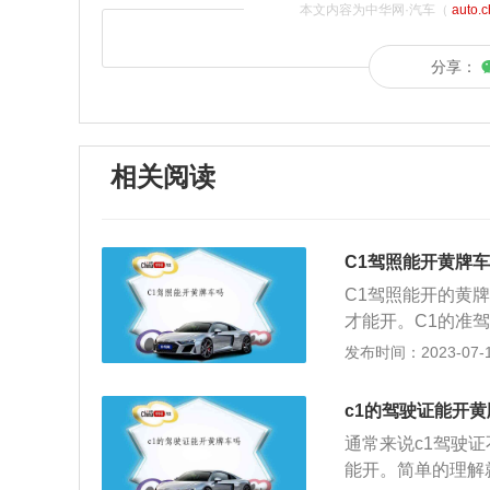
本文内容为中华网·汽车（
auto.
分享：
相关阅读
C1驾照能开黄牌
C1驾照能开的黄
才能开。C1的准
微型专项作业车，
发布时间：2023-07-17
牌，C3准驾的低
黄牌货车，但是可
c1的驾驶证能开
3。黄牌货车的优
通常来说c1驾驶
需要B驾照才能驾
能开。简单的理解
的保险费用、车船