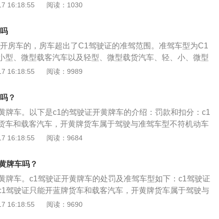
许驾驶小型和微型客车、轻型和微型货车、轻型、小型和微型特
 16:18:55
阅读：1030
是黄牌公交车，需要B1驾驶证；如果是黄牌货车，需要B2驾
型客车，定义为不超过6米，核定载客量10人以上19人以下的
车吗
车是指10座以上、19座以下的客车；中型货车长度大于等于6
以开房车的，房车超出了C1驾驶证的准驾范围。准驾车型为C1
4500kg小于12000kg。黄牌车介绍:两轮和三轮摩托车；大型
小型、微型载客汽车以及轻型、微型载货汽车、轻、小、微型
车辆一般都是黄牌。如2吨以上的货车或客车(包括12座及以上
驾驶证可以驾驶轻型、微型货车，轻型货车指车长小于6米，总
 16:18:55
阅读：9989
车和摩托车的车牌多为黄色。根据《机动车驾驶证申领和使用规
高度没有特别限制。微型货车的载质量小于或等于0.75吨。C1
c1驾驶证，其准驾的车型是小型或微型的载客汽车，还有轻
型客车、牵引车、城市公交车、中型客车、大型货车、普通三
货汽车，再有就是轻型、小型、微型的专项作业车。要注意小
牌吗？
轮摩托车、轻便摩托车、轮式自行机械车、无轨电车、有轨电
座位数是要小于，等于9个人的，车身的长度是不可以超过6米
开黄牌车。以下是c1的驾驶证开黄牌车的介绍：罚款和扣分：c1
量在1.0-1.3左右的车型，比如欧洲E-NCAP，日本J-NCA
c1驾驶证才能驾驶。c1驾驶证如果想要开货车，要注意车身的
货车和载客汽车，开黄牌货车属于驾驶与准驾车型不符机动车
等。不过现在微型车和小型车，也包括其余相近车型的划分越来越
，还有总质量需要小于4.5吨，如果超出了这些规定想要驾驶，
处罚款并驾驶证扣12分。c1准驾车型：c1证可以开9座以下
 16:18:55
阅读：9684
生产厂商的定位，以及这款车前身来确定其界别大型载客汽车-
后才能驾驶。其实c1的驾驶证准确的来说主要是一些小型的客
可以开小型、微型载客汽车和c2,c3,c4车型。“未取得机动车驾
或者乘坐人数大于等于20人。
证可以驾驶的车辆类型是比较多的，但是有一些大型的车辆是不
和“驾驶与驾驶证载明的准驾车型不符的机动车”处罚基本上一
驶黄牌车吗？
大型、中型的货车、城市的公交车、有轨电车、无轨电车、还
驾驶跟准驾车型不符的车辆上路，被交警发现之后是会扣证，
开黄牌车。c1驾驶证开黄牌车的处罚及准驾车型如下：c1驾驶证
。所以驾驶员一定要注意，必须要驾驶跟自己所持有驾驶证相
c1驾驶证只能开蓝牌货车和载客汽车，开黄牌货车属于驾驶与
车的违章和无证驾驶，罚款并扣12分。c1驾驶证的准驾车型：
 16:18:55
阅读：9690
下蓝牌小型客车；c1可以开小型、微型载客汽车和c2、c3、c4