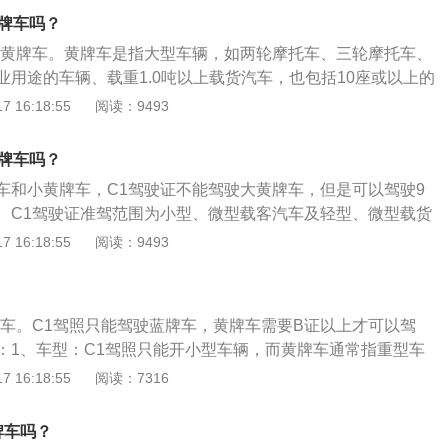
车驾驶证驾驶机动车和驾驶与驾驶证载明的准驾车型不符的机
黄牌车吗？
开黄牌车。黄牌车是指大型车辆，如两轮摩托车、三轮摩托车、
业用途的车辆、载重1.0吨以上载货汽车，也包括10座或以上的
车要B照以上并且需要办营运证。C1驾驶证准驾范围为小型、
 16:18:55
阅读：9493
型、微型载货汽车；轻、小、微型专项作业车；小型载客汽车
于9人。 C1驾证不能驾驶：大型客车、牵引车、城市公交车、
黄牌车吗？
车、普通三轮摩托车、普通二轮摩托车、轻便摩托车、轮式自
车和小黄牌车，C1驾驶证不能驾驶大黄牌车，但是可以驾驶9
车、有轨电车。同时，C1证不能驾驶多出9座的车辆，不能驾
。C1驾驶证准驾范围为小型、微型载客汽车及轻型、微型载货
6米的货车。
型专项作业车；小型载客汽车乘坐人数小于或等于9人。 C1驾
 16:18:55
阅读：9493
型客车、牵引车、城市公交车、中型客车、大型货车、普通三
轮摩托车、轻便摩托车、轮式自行机械车、无轨电车、有轨电
不能驾驶多出9座的车辆，不能驾驶总长度不能超过6米的货
牌车。C1驾照只能驾驶蓝牌车，黄牌车需要B证以上才可以驾
机动车驾驶证代号的一种。考取C1驾驶证最低年龄限制为18周
：1、车型：C1驾照只能开小型车辆，而黄牌车通常指重型车
限制。但70岁以上人员申领，必须通过记忆力、判断能力、反
、C1准驾车型：C1准驾小型、微型载客汽车以及轻型、微型载
 16:18:55
阅读：7316
微型专项作业车等车型。3、黄牌车：开黄牌车，如果是黄牌
证；如果是黄牌货车，需要B2驾驶证。4、B1准驾车型：B1
牌车吗？
中型客车，不超过6米，核定载客人数10人（含）以上，19人