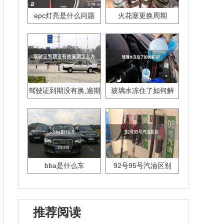
epc灯亮是什么问题
火花塞更换周期
驾驶证到期没有换,逾期
玻璃水冻住了如何解
怎么办??
决？
bba是什么车
92号95号汽油区别
推荐阅读