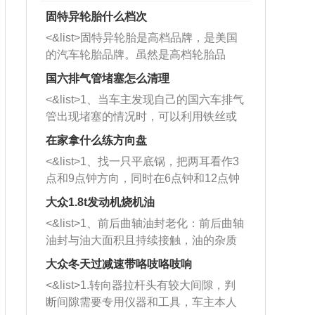
固特异轮胎什么档次
<&list>固特异轮胎是高档品牌，是美国
的汽车轮胎品牌。虽然是高档轮胎品
牌，但是中高低端的轮胎都有生产，这
国六排气管堵塞怎么清理
也是为了更好的开拓市场。
<&list>1、当车主发现自己的国六车排气
管出现堵塞的情况时，可以利用铁丝或
者是细棍，直接将杂物给取出来，如果
在家拿什么练方向盘
堵塞情况比较严重，也可以采取应急措
<&list>1、找一只平底锅，把两耳看作3
施。 <&list>2、直接利用木棍将所有的
点和9点钟方向，同时在6点钟和12点钟
杂物推到排气管里面的位置处，然后将
方向做一个标记。 <&list>2、双手握住
三元催化器拆解开，就可以将堵塞的东
大众1.8t发动机烧机油
平底锅两耳，然后往左打半圈、一圈、
西取出来。但如果是因为积碳过多引起
<&list>1、前后曲轴油封老化：前后曲轴
一圈半的练习，往右同样也要打相同的
的堵塞，就需要将三元催化器泡在草酸
油封与油大面积且持续接触，油的杂质
圈数。 <&list>3、最后强调要反复练
中进行清洗。 <&list>3、也可以利用清
和发动机内持续温度变化使其密封效果
习，这样就可以形成肌肉记忆，在真实
大众冬天过减速带咯吱咯吱响
洗剂对堵塞的情况得到解决，将清洗剂
逐渐减弱，导致渗油或漏油。<&list>2、
驾驶车辆时，不需要记忆也能打好方
放在燃油箱中，与燃油混合后，车辆启
<&list>1.转向器拉杆头有较大间隙，判
活塞间隙过大：积碳会使活塞环与缸体
向。
动时，就可以和汽油一起进入到燃烧
断间隙需要专用仪器和工具，车主本人
的间隙扩大，导致机油流入燃烧室中，