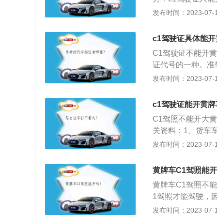
摩托车、轮式自行
机动车的违章和无证
发布时间：2023-07-17
型：c1证可以开9
车型。“未取得机
c1驾驶证具体能
机动车”处罚基本
C1驾驶证不能开
罚标准为：罚款20
证代号的一种。准
型专项作业车等车
发布时间：2023-07-17
驶、安全文明驾驶
公交车、中型客车
c1驾驶证能开黄
车、轮式自行机械
C1驾照不能开大
关资料：1、货车
要持有B2驾照才
发布时间：2023-07-17
准驾车型包括了C
黄牌和小黄牌，C
黄牌车C1驾照能
照不能开大黄牌货
黄牌车C1驾照不
C3。黄牌货车的
1驾照才能驾驶，
需要B驾照才能驾
可以开。黄牌还分
发布时间：2023-07-17
的保险费用、车船