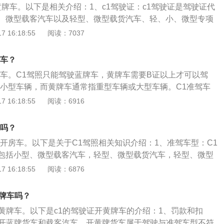
黄牌车。以下是相关介绍：1、c1驾驶证：c1驾驶证是驾驶证代
载客汽车。
、微型载客汽车以及轻型、微型载货汽车、轻、小、微型专项
2驾驶证是驾照中一种，只可以驾驶小型、微型自动挡载客汽车
 16:18:55
阅读：7037
动挡载货汽车。2、B2驾驶证：大型货车、小型汽车（9座及9
动挡汽车、低速载货汽车和三轮汽车。3、A1驾驶证：A1准驾
牌车？
A2为牵引车（重型、中型全挂、半挂汽车），A3为城市公交车
牌车。C1驾照只能驾驶蓝牌车，黄牌车需要B证以上才可以驾
的公共汽车）。
开小型车辆，而黄牌车通常指重型车辆或大型车辆。C1准驾车
驾范围为小型、微型载客汽车及轻型、微型载货汽车；轻、小、
 16:18:55
阅读：6916
小型载客汽车乘坐人数小于或等于9人。C1驾驶证不能驾驶：
、城市公交车、中型客车、大型货车、普通三轮摩托车、普通
车吗？
摩托车、轮式自行机械车、无轨电车、有轨电车。同时，C1证
以开房车。以下是关于C1驾照相关知识介绍：1、准驾车型：C1
的车辆，不能驾驶总长度不能超过6米的货车。
包括小型、微型载客汽车，轻型、微型载货汽车，轻型、微型
、微型自动挡载客汽车，轻型、微型自动挡载货汽车，低速载
 16:18:55
阅读：6876
。2、依据：《机动车驾驶证申领和使用规定》中规定：第九
予驾驶的车型顺序依次分为：大型客车、牵引车、城市公交
黄牌车吗？
型货车、小型汽车、小型自动挡汽车、低速载货汽车、三轮汽
开黄牌车。以下是c1的驾驶证开黄牌车的介绍：1、罚款和扣
型自动挡载客汽车、普通三轮摩托车、普通二轮摩托车、轻便
能开蓝牌货车和载客汽车，开黄牌货车属于驾驶与准驾车型不符