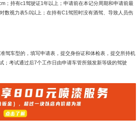
5cm；持有c1驾驶证1年以上；申请前在本记分周期和申请前最
对数视力表5.0以上；在持有C1驾照时没有酒驾、导致人员伤
加准驾⻋型的，填写申请表，提交身份证和体检表，提交所持机
试；考试通过后7个⼯作⽇由申请⻋管所颁发新等级的驾驶