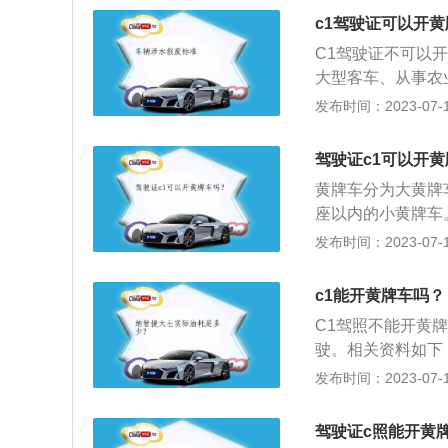
车型。未取得机动
c1驾驶证可以开
动车处罚一样。
C1驾驶证不可以
大型客车、从事农
面包车。驾驶黄牌
发布时间：2023-07-17
微型载客汽车及轻
乘坐人数小于或等
驾驶证c1可以开
中型客车、大型货
黄牌车分为大黄牌
行机械车、无轨电
座以内的小黄牌车
驶总长度不能超过
汽车；轻、小、微
发布时间：2023-07-17
驶证不能驾驶：大
轮摩托车、普通二
c1能开黄牌车吗？
车。同时，C1证
C1驾照不能开黄
车。 C1驾驶证是
驶。相关资料如下
岁，最高没有上限
辆或大型车辆。2
发布时间：2023-07-17
应能力等测试。
货汽车、轻、小、
客车，需要B1驾驶
驾驶证c照能开黄
驾照的准驾车型为