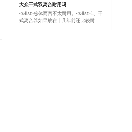
室，最后形成废气排出，就可以让三元
无法制作，需要将车辆送到修理厂或4s
造成烧机油。<&list>3、机油粘度。使用
大众干式双离合耐用吗
催化器得到清洗，排气管堵塞的情况就
店；<&list>2.车辆半轴套管防尘罩破
机油粘度过小的话，同样会有烧机油现
<&list>总体而言不太耐用。<&list>1、干
能够得到解决。
裂，破裂后会出现漏油现象，使半轴磨
象，机油粘度过小具有很好的流动性，
式离合器如果放在十几年前还比较耐
损严重，磨损的半轴容易损坏，产生异
容易窜入到气缸内，参与燃烧。<&list>
用，但是由于现在的汽车发动机动力输
响；<&list>3.稳定器的转向胶套和球头
4、机油量。机油量过多，机油压力过
出越来越高，使得干式离合器散热不足
老化，一般是使用时间过长造成的。解
大，会将部分机油压入气缸内，也会出
的缺陷也逐渐暴露出来。<&list>2、由于
决方法是更换新的质量好的转向橡胶套
现烧机油。<&list>5、机油滤清器堵塞：
干式双离合的工作环境暴露在空气中，
和球头。
会导致进气不畅，使进气压力下降，形
而离合器的散热也是通离合器罩上面的
成负压，使机油在负压的情况下吸入燃
几个小孔来进行散热。但是在行驶过程
烧室引起烧机油。<&list>6、正时齿轮或
中变速箱需要换挡，就不得不使得离合
链条磨损：正时齿轮或链条的磨损会引
器频繁工作。<&list>3、长时间的低速行
起气阀和曲轴的正时不同步。由于轮齿
驶以及过于频繁的启停，导致离合器的
或链条磨损产生的过量侧隙，使得发动
温度不断升高，而低速行驶时空气流动
机的调节无法实现：前一圈的正时和下
效率不高，无法将离合器中的热量有效
一圈可能就不一样。当气阀和活塞的运
的带走，导致离合器内部的温度不断升
动不同步时，会造成过大的机油消耗。
高，加速离合器的磨损。
解决方法：更换正时齿轮或链条。<&list
>7、内垫圈、进风口破裂：新的发动机
设计中，经常采用各种由金属和其他材