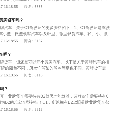
机械车、无轨电车和有轨电车。
驾驶，罚款200元—2000元，驾驶证扣12分。2、c1准驾车
 16:18:55
阅读：6835
座以下蓝牌小型客车。c1可以开小型、微型载客汽车和c2,c3,c4
动车驾驶证驾驶机动车”和“驾驶与驾驶证载明的准驾车型不符的
开黄牌轿车吗？
上一样。对于上述两种交通违法在没有发生交通事故的情况下处
黄牌汽车。关于C1驾驶证的更多资料如下：1、C1驾驶证是驾驶
0—2000元、扣驾驶证12分、可并处15日以下拘留。
驾小型、微型载客汽车以及轻型、微型载货汽车、轻、小、微
型。考试科目包括交通法规及相关知识、场地驾驶、道路驾
 16:18:55
阅读：6157
常识等四项。2、C1驾证不能驾驶：大型客车、牵引车、城市
、大型货车、普通三轮摩托车、普通二轮摩托车、轻便摩托
牌车吗？
车、无轨电车、有轨电车。
黄牌货车，但还是可以开小黄牌汽车。以下是关于黄牌汽车的相
车牌的颜色不同，所允许驾驶的驾照等级也不同。黄牌货车需
能驾驶，蓝牌货车则需要持有C1驾照才能驾驶；而又因为B2的
 16:18:55
阅读：6110
1，所以拥有B2驾照蓝牌黄牌货车都可以开。2、黄牌还分为大
3准驾的低速载货汽车上的就是小黄牌。也就是说，虽然C1驾
开吗？
车，但是可以开小黄牌汽车，毕竟C1的准驾车型里面就包含了
能开，黄牌货车需要持有B2驾照才能驾驶，蓝牌货车需要持有C
优势就在于装得多，但是也有相应的代价。首先就是上文所讲的
因为B2的准驾车型包括了C1，所以拥有B2驾照蓝牌黄牌货车都
驶；其次就是黄牌货车不能进城和办理H证；而且黄牌货车每年
为大黄牌和小黄牌，C3准驾的低速载货汽车上的就是小黄牌。
 16:18:55
阅读：5515
使用税等要比蓝牌货车更高。