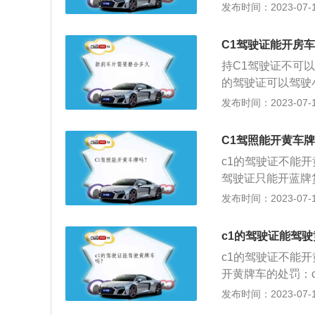
大型车辆。C1允
发布时间：2023-07-17
种作业车等。如果
照。B1驾驶证为中
C1驾驶证能开房
中型客车。中型客
持C1驾驶证不可
m，总质量大于等于
的驾驶证可以驾驶
客车；从事农用的
专项作业车。C1
发布时间：2023-07-17
的面包车)。商用
质量小于4.5吨，
定》，驾驶员持有
驾证不能驾驶：大
型、微型的一些载
C1驾照能开黄车
轮摩托车、普通二
型的载客汽车，其
c1的驾驶证不能
车。小型车一般是指排
的，达到这些标准
驾驶证只能开蓝牌
P，C-NCAP
长度需要6米以内
的违章和无证驾驶，
发布时间：2023-07-17
模糊，一般是根据
就需要考取B证之
蓝牌小型客车。c1
车长大于等于6m
车为主。c1驾驶
驶证驾驶机动车”
c1的驾驶证能驾
可以驾驶的，比如
样。
有牵引车等。如果
c1的驾驶证不能
而且还会扣分罚款
开黄牌车的处罚：
符的车型。
准驾车型不符机动
发布时间：2023-07-17
c1证可以开9座以