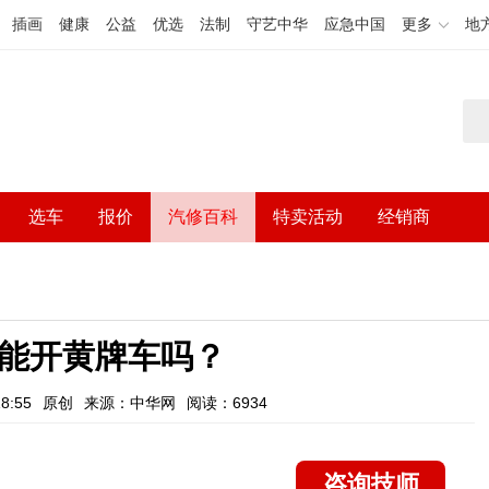
插画
健康
公益
优选
法制
守艺中华
应急中国
更多
地
选车
报价
汽修百科
特卖活动
经销商
1能开黄牌车吗？
8:55
原创
来源：中华网
阅读：6934
咨询技师