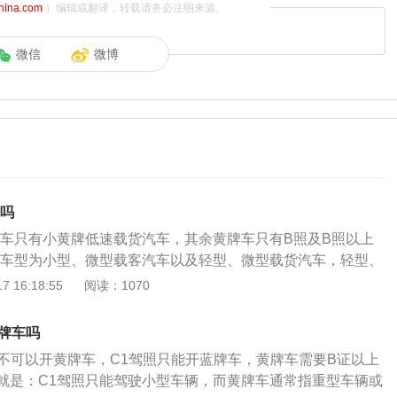
china.com
）编辑或翻译，转载请务必注明来源。
微信
微博
车吗
牌车只有小黄牌低速载货汽车，其余黄牌车只有B照及B照以上
驾车型为小型、微型载客汽车以及轻型、微型载货汽车，轻型、
以及C2、C3、C4的所有准驾车型。黄牌分为大黄牌和小黄
 16:18:55
阅读：1070
速载货汽车上的就是小黄牌，也就是说，虽然C1驾照不能开大
以开小黄牌低速载货车，毕竟C1的准驾车型里面就包含了C
黄牌车吗
势就在于装得多，但是也有相应的代价，首先就是上文所讲的
证不可以开黄牌车，C1驾照只能开蓝牌车，黄牌车需要B证以上
驶，其次就是黄牌货车不能进城和办理H证，而且黄牌货车每年
就是：C1驾照只能驾驶小型车辆，而黄牌车通常指重型车辆或
使用税等要比蓝牌货车更高。