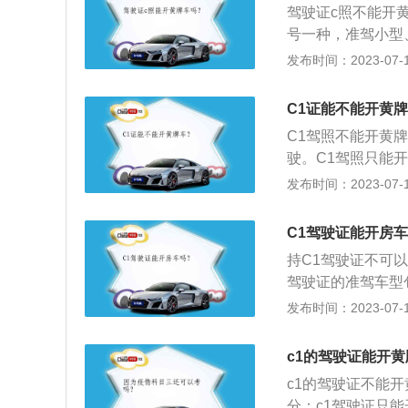
驾驶证c照不能开
（含）以下的中型
号一种，准驾小型
作业车等车型。c
发布时间：2023-07-17
以及轻型、微型自
座以下）、小型自
C1证能不能开黄
车型为大型客户，
C1驾照不能开黄
（核载10人以上
驶。C1驾照只能
型：C1驾驶证准
发布时间：2023-07-17
微型专项作业车；
大型客车、牵引车
C1驾驶证能开房
二轮摩托车、轻便
持C1驾驶证不可
不能驾驶多出9座
驾驶证的准驾车型
专项作业车，小型
发布时间：2023-07-17
货汽车，三轮汽车
条机动车驾驶人准
c1的驾驶证能开
车、中型客车、大
c1的驾驶证不能
车、残疾人专用小
分：c1驾驶证只