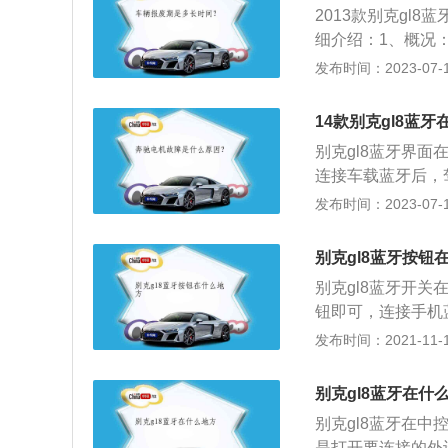
2013款别克gl
为191kw，最大
细介绍：1、概况：
一体变速箱。发动
先后推出全新一代别克
发布时间：2023-07-17
转速达到2000-
大系列，为用户带来
距为3088mm。车型尺
14款别克gl8蓝牙
积为475至1650升
别克gl8蓝牙界
型为涡轮增压。最高
连接车载蓝牙后，
需轻轻按一个键就
发布时间：2023-07-17
交规：现在有很多
数，所以连接蓝牙
别克gl8蓝牙按钮
乐。
别克gl8蓝牙开
钮即可，连接手机
输入之前提示的密
发布时间：2021-11-10
密码为1234或0
很正常的一种现象
别克gl8蓝牙在什
程中接听电话，同
别克gl8蓝牙在
车载蓝牙是一项以
是打开要连接的外设