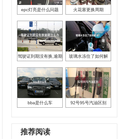
epc灯亮是什么问题
火花塞更换周期
驾驶证到期没有换,逾期
玻璃水冻住了如何解
怎么办??
决？
bba是什么车
92号95号汽油区别
推荐阅读