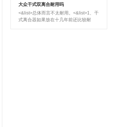
室，最后形成废气排出，就可以让三元
无法制作，需要将车辆送到修理厂或4s
造成烧机油。<&list>3、机油粘度。使用
大众干式双离合耐用吗
催化器得到清洗，排气管堵塞的情况就
店；<&list>2.车辆半轴套管防尘罩破
机油粘度过小的话，同样会有烧机油现
<&list>总体而言不太耐用。<&list>1、干
能够得到解决。
裂，破裂后会出现漏油现象，使半轴磨
象，机油粘度过小具有很好的流动性，
式离合器如果放在十几年前还比较耐
损严重，磨损的半轴容易损坏，产生异
容易窜入到气缸内，参与燃烧。<&list>
用，但是由于现在的汽车发动机动力输
响；<&list>3.稳定器的转向胶套和球头
4、机油量。机油量过多，机油压力过
出越来越高，使得干式离合器散热不足
老化，一般是使用时间过长造成的。解
大，会将部分机油压入气缸内，也会出
的缺陷也逐渐暴露出来。<&list>2、由于
决方法是更换新的质量好的转向橡胶套
现烧机油。<&list>5、机油滤清器堵塞：
干式双离合的工作环境暴露在空气中，
和球头。
会导致进气不畅，使进气压力下降，形
而离合器的散热也是通离合器罩上面的
成负压，使机油在负压的情况下吸入燃
几个小孔来进行散热。但是在行驶过程
烧室引起烧机油。<&list>6、正时齿轮或
中变速箱需要换挡，就不得不使得离合
链条磨损：正时齿轮或链条的磨损会引
器频繁工作。<&list>3、长时间的低速行
起气阀和曲轴的正时不同步。由于轮齿
驶以及过于频繁的启停，导致离合器的
或链条磨损产生的过量侧隙，使得发动
温度不断升高，而低速行驶时空气流动
机的调节无法实现：前一圈的正时和下
效率不高，无法将离合器中的热量有效
一圈可能就不一样。当气阀和活塞的运
的带走，导致离合器内部的温度不断升
动不同步时，会造成过大的机油消耗。
高，加速离合器的磨损。
解决方法：更换正时齿轮或链条。<&list
>7、内垫圈、进风口破裂：新的发动机
设计中，经常采用各种由金属和其他材