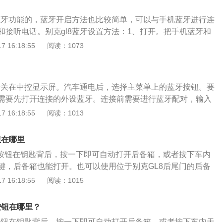
有蓝牙功能的，蓝牙开启方法也比较简单，可以与手机蓝牙进行连
和接听电话。别克gl8蓝牙设置方法：1、打开。把手机蓝牙和
车载蓝牙一般在倒车影像里，在主屏幕点击蓝牙图标即可），
 16:18:55
阅读：1073
。2、搜索。在手机的蓝牙界面，点击“搜索设备”。手机可搜索
对。选中手机中显示的车载蓝牙，点击车载蓝牙--蓝牙设置--
弹出要求输入配对码的对话框，在这里输入配对码（默认是12
牙开关在中控显示屏。汽车通电后，选择主菜单上的蓝牙按钮。要
11）并点击“连接”（或“配对”或“确定”，不同手机显示不同），同时
需要先打开连接的外设蓝牙。连接前需要进行蓝牙配对，输入
“配对”。4、连接。如果配对码输入正确，稍候即可在车载蓝牙
可配对成功。一般来说，手机蓝牙和车载蓝牙的配对密码是12
 16:18:55
阅读：1013
，此时用车载蓝牙打个电话试试，如果成功即可听到通话音。5、
配对完成后就可以连接成功。如果配对不成功，就需要关闭蓝牙重新
蓝牙设置界面选择“自动连接”功能，此后如果手机与车载蓝牙
过蓝牙，可以边开车边接电话，还可以用手机播放音乐，对司
且范围都在10米以内，就会实现自动连接。
钮在哪里
车载蓝牙是基于无线蓝牙技术设计开发的无线免提系统。在开
箱按钮在钥匙背后，按一下即可自动打开后备箱，或者按下车内
机蓝牙与车内蓝牙连接，解放驾驶员双手，减少交通事故。随
键，后备箱也能打开。也可以使用位于别克GL8后尾门的后备
发展，很多汽车都配备了多功能方向盘。在开车的过程中，可
开启方法如下：1、打开驾驶室车门。2、踩下刹车脚踏板。
 16:18:55
阅读：1015
盘上的按键控制手机，使用语音指令控制接听或拨打电话。
键接通电源。4、按下后备箱开关。5、此时后备箱就会慢慢打
后备箱使用注意事项：1、行李厢里较重物品应挨着座椅靠背放
按钮在哪里？
。如果物品可以堆放，较重的物品应放在最下面，用行李厢侧
箱按钮在钥匙背后，按一下即可自动打开后备箱，或者按下车内天