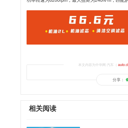
功率转速为6200rpm，最大扭矩为240N·m，匹
本文内容为中华网·汽车（
auto.
分享：
相关阅读