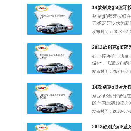
肇事隐患的目标。
14款别克gl8蓝
蓝牙寿命会变短。
别克gl8蓝牙按
无线蓝牙技术为基
话，不需要电缆或
发布时间：2023-07-17
保持在方向盘上，
以通过车上的音响
2012款别克gl8
车载蓝牙上显示已
在中控屏的主页面
音。
设计，飞翼式的前
感觉，大灯保持胖
发布时间：2023-07-17
长。2、内饰上：
重有安全感。新增
14款别克gl8蓝
lay。3、配置上
别克gl8蓝牙按
巡航系统、车身饰
的车内无线免提系
舒适享受、安全便
话托架便可与手机
发布时间：2023-07-17
可以控制手机，用
1、定位车型：别克
2013款别克gl
力方面：这款车搭载