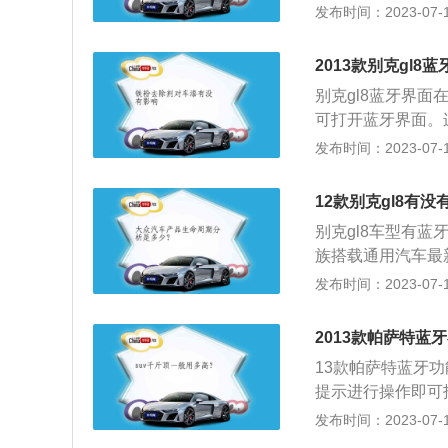
术为基础而设计研
发布时间：2023-07-17
其豪华气派、动力强
发动机，最大马力1
2013款别克gl8
克GL8Avenir
别克gl8蓝牙界
更多样化的选择。
可打开蓝牙界面。
力。接听来电时，
发布时间：2023-07-17
捷性。以下是相关信
已赢得超过120万
12款别克gl8有没
8Avenir艾维
别克gl8车型有蓝
样化的选择。动力系统
族搭载通用汽车最新
on智驱科技，由第八
9速HYDRA-MA
发布时间：2023-07-17
智能变速箱组成的王
湃动力，综合百公里
油耗仅为7.9L/7.8
子排挡，令换挡响
2013款帕萨特蓝
享受发动机与变速
13款帕萨特蓝牙
一代别克GL8艾
提示进行操作即可
中智能巡航、TJ
是以无线蓝牙技术
发布时间：2023-07-17
内的20项高级智
在正常行驶中用蓝
清360°全景泊车影