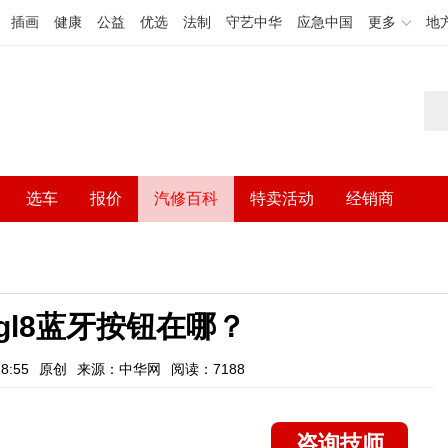
插画
健康
公益
优选
法制
守艺中华
应急中国
更多
地
选车
报价
汽修百科
特卖活动
经销商
克gl8蓝牙按钮在哪？
8:55
原创
来源：中华网
阅读：7188
咨询技师