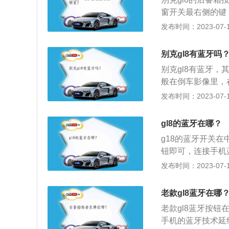
壁上的挂钩悬挂手
窗开关最右侧的键
李厢内运输物品时
生产的车型主要有
发布时间：2023-07-17
背上缘。4、请勿
l8为例，其车身长宽
部的传感器。
别克gl8搭载2.0
别克gl8有蓝牙吗
功率转速为每分钟5
别克gl8有蓝牙
般在倒车影像里，
的蓝牙界面，点击搜
发布时间：2023-07-17
mm、1745mm
为麦弗逊式独立悬
gl8的蓝牙在哪？
瀑式格栅、多维蓝光
g18的蓝牙开关
氛围灯等设计元素
钮即可，连接手机
输入之前提示的密
发布时间：2023-07-17
为1234或000
即可。别克g18的车
老款gl8蓝牙在哪
距达到3088mm。
老款gl8蓝牙按
手机的蓝牙技术延