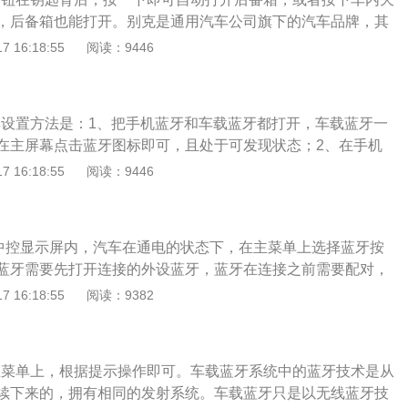
提袋。2、固定好行李厢内散放的物品，防止其滑动。3、在行
，后备箱也能打开。别克是通用汽车公司旗下的汽车品牌，其
，后排座位椅靠背不得向前倾斜，请勿让装载物品高出座椅靠
英朗、君威、君越、GL8、雷昂达、昂科雷、昂科拉。以别克g
 16:18:55
阅读：9446
将任何物品放置在行李厢盖板或仪表板上，请勿遮住仪表板顶
高分别为5238mm、1878mm、1776mm，轴距为3088mm。
T涡轮增压发动机，最大功率为174kw，最大扭矩为350nm，最大
？
000转，最大扭矩转速为每分钟4000转。
，其设置方法是：1、把手机蓝牙和车载蓝牙都打开，车载蓝牙一
在主屏幕点击蓝牙图标即可，且处于可发现状态；2、在手机
索设备，然后配对。别克gl8的长宽高分别为5213mm、1847
 16:18:55
阅读：9446
，轴距为3079mm。别克gl8的驱动形式为前轮驱动，前悬架系统
架，后悬架系统为扭杆半独立悬架式非驱动桥。别克gl8立体直
BiXenonHID前大灯、360度环抱一体式内饰设计、冰蓝环绕
在中控显示屏内，汽车在通电的状态下，在主菜单上选择蓝牙按
，都传承了全新一代别克家族的设计语言。
蓝牙需要先打开连接的外设蓝牙，蓝牙在连接之前需要配对，
码即可配对成功。一般来说，手机蓝牙与车载蓝牙的配对密码
 16:18:55
阅读：9382
0，完成配对之后就可以连接成功。如果配对不成功，重新连接一次
身尺寸长、宽、高分别是5256mm、1878mm、1776mm，轴
？
钮在菜单上，根据提示操作即可。车载蓝牙系统中的蓝牙技术是从
续下来的，拥有相同的发射系统。车载蓝牙只是以无线蓝牙技