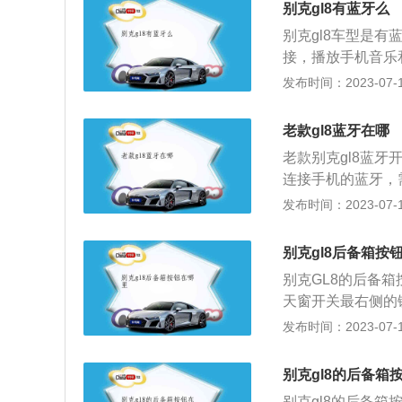
别克gl8有蓝牙么
别克gl8车型是
接，播放手机音乐
车载蓝牙都打开（
发布时间：2023-07-17
且处于可发现状态
到车载蓝牙。3、配
老款gl8蓝牙在哪
配对；此时手机会
老款别克gl8蓝
34或0000或11
连接手机的蓝牙，
在车载蓝牙界面点
之前提示的密码即
发布时间：2023-07-17
上显示“已连接”
34或0000，
自动连接。在车载
打开进行配对。通
都处于打开状态，
别克gl8后备箱按
机来说非常方便。
别克GL8的后备
车过程中，利用手
天窗开关最右侧的
着汽车生产技术的
箱开关进行开启，
发布时间：2023-07-17
以通过多功能方向
3、按一键启动按
开。别克GL8的
别克gl8的后备箱
置。确保靠背牢固
别克gl8的后备