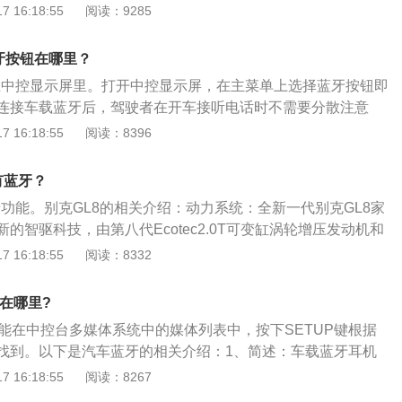
发的车内无线免提系统。老款gl8是别克顶级MPV的典范，以
 16:18:55
阅读：9285
劲、宽敞舒适的优势实现批量出口。gl8搭载的是3.0LVVTV6
78匹，最高时速每小时168km。gl8家族先后推出全新一代别
蓝牙按钮在哪里？
艾维亚家族、GL8ES陆尊及GL8陆上公务舱三大系列，为用户带来
面在中控显示屏里。打开中控显示屏，在主菜单上选择蓝牙按钮即
连接车载蓝牙后，驾驶者在开车接听电话时不需要分散注意
只需轻轻按一个键就可以接听电话，提高了驾车的安全性和便
 16:18:55
阅读：8396
息：别克gl8：别克GL8自1999年面世至今，历经五代革新，
用户的青睐。2020年，别克GL8家族先后推出全新一代别克GL
有蓝牙？
亚家族、GL8ES陆尊及GL8陆上公务舱三大系列，为用户带来更多
牙功能。别克GL8的相关介绍：动力系统：全新一代别克GL8家
：全新一代别克GL8家族搭载通用汽车最新SmartPropulsi
的智驱科技，由第八代Ecotec2.0T可变缸涡轮增压发动机和
代Ecotec2.0T可变缸涡轮增压发动机和9速HYDRA-MATIC
TIC智能变速箱组成的王牌动力组合，可输出174kW和350Nm澎
 16:18:55
阅读：8332
牌动力组合，可输出174kW和350Nm澎湃动力，综合百公里
油耗仅为7.9L/7.8L，9速智能变速箱以及全新配备的ETRS电
L。
应更敏捷，动力输出平稳顺畅。新车满足国六b排放标准，并
牙在哪里?
箱主要零部件8年或16万公里超长原厂质保。安全配置：全新
功能在中控台多媒体系统中的媒体列表中，按下SETUP键根据
维亚家族搭载别克高级智能驾驶辅助系统，提供包括LCC车道居
找到。以下是汽车蓝牙的相关介绍：1、简述：车载蓝牙耳机
A交通拥堵辅助、HOD方向盘离手检测、DOW开门安全预警等在
为基础而设计研发的车内无线蓝牙通信技术。2、主要功能：
 16:18:55
阅读：8267
能驾驶辅助功能。同时，新车全系标配高清流媒体内后视镜、高
牙技术与手机连接进行免提通话，以达到解放双手，降低交通
像、马牌ContiSeal™自修补轮胎。