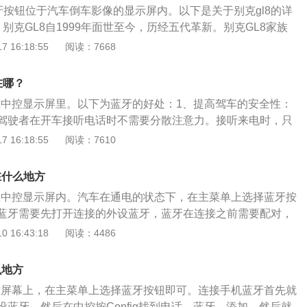
8蓝牙按钮位于汽车倒车影像的显示屏内。以下是关于别克gl8的详
扭矩为350牛米，在传动系统方面，与发动机相匹配的是6挡手自
别克GL8自1999年面世至今，历经五代革新。别克GL8家族
机在工作的过程中当转速达到5400转时可以输出最大的功率，
GL8Avenir艾维亚家族、GL8ES陆尊及GL8陆上公务舱三
 16:18:55
阅读：7668
5000转时可以输出最大的扭矩。
更多样化的选择。2、其他：车身重量为1880至2000kg。轴
寸为5219/1878/1776mm-5238/18787/1805mm。行李箱容
在哪？
。油耗为7.8至7.9L/100km。油箱容积为66升或70升。引擎类
面在中控显示屏里。以下为蓝牙的好处：1、提高驾车的安全性：
时速为195km/h。
驾驶者在开车接听电话时不需要分散注意力。接听来电时，只
可以接听电话，提高了驾车的安全性和便捷性。2、避免违反
 16:18:55
阅读：7610
城市都规定在开车时接打电话是违法行为，需要扣除一定的分
后可以避免违反交规，还利于车主在驾驶过程中更好的听音
在什么地方
关在中控显示屏内。汽车在通电的状态下，在主菜单上选择蓝牙按
蓝牙需要先打开连接的外设蓝牙，蓝牙在连接之前需要配对，
码就可以配对成功了。一般来说，手机蓝牙与车载蓝牙的配对
 16:43:18
阅读：4486
000，完成配对之后就可以连接成功。如果配对不成功的话，这是
，需要重新连接一次即可。通过车载蓝牙可以在驾驶汽车的过
么地方
时也可以使用手机播放音乐，这对驾驶员来说是非常方便的。
中控屏幕上，在主菜单上选择蓝牙按钮即可。连接手机蓝牙首先就
无线蓝牙技术为基础而设计研发的车内无线免提系统，在驾驶
蓝牙，然后在中控按Config找到电话、蓝牙、添加，然后就