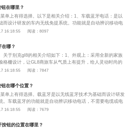
3、注意事项：汽车蓝牙不要放在强光下使用过长时间，否则
牙按钮在哪里？
钮在菜单上有得选择。以下是相关介绍：1、车载蓝牙电话：是以
础而设计研发的车内无线免提系统。功能就是自动辨识移动电
电话托架便可与手机联机；车主可以不接触手机，甚至是双手
 16:18:55
阅读：8097
都可以控制手机，用语音指令控制接听或拨打电话。使用者可
进行通话。2、扩展资料：如果配对码输入正确，稍后即可在
蓝牙在哪？
连接。使用车载蓝牙打个电话试试，如果成功，即可听到通话
。关于别克gl8的相关介绍如下：1、外观上：采用全新的家族
脸格栅设计，让GL8商旅车从气质上有提升，给人灵动时尚的
头鱼的造型，内部灯光LED光源，亮度更高且功耗低寿命更
 16:18:55
阅读：7847
采用双色材质皮质缝线的环抱式设计，赋予其优秀的质感，稳
USB接口、后视镜折叠、更新全新的多媒体系统并且支持Carp
牙按钮在哪个位置？
：除配置超豪华可播放CD、VCD、MP3的影音播出系统，定速
钮在菜单上有得选择。载蓝牙是以无线蓝牙技术为基础而设计研发
条和防擦条等独特配置，体现出其作为GL8旗舰产品追求终极
统。车载蓝牙的功能就是自动辨识移动电话，不需要电缆或电
利的风格。
联机；车主可以不接触手机，甚至是双手保持在方向盘上，都
 16:18:55
阅读：7679
语音指令控制接听或拨打电话。以下是别克gl8的具体介绍：
gl8是上汽通用别克汽车旗下推出的一款中高端MPV。2、动
8蓝牙按钮的位置在哪里？
一台2.0TSIDI直喷涡轮增压发动机，这台发动机的最大功率