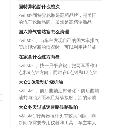
固特异轮胎什么档次
<&list>固特异轮胎是高档品牌，是美国
的汽车轮胎品牌。虽然是高档轮胎品
牌，但是中高低端的轮胎都有生产，这
国六排气管堵塞怎么清理
也是为了更好的开拓市场。
<&list>1、当车主发现自己的国六车排气
管出现堵塞的情况时，可以利用铁丝或
者是细棍，直接将杂物给取出来，如果
在家拿什么练方向盘
堵塞情况比较严重，也可以采取应急措
<&list>1、找一只平底锅，把两耳看作3
施。 <&list>2、直接利用木棍将所有的
点和9点钟方向，同时在6点钟和12点钟
杂物推到排气管里面的位置处，然后将
方向做一个标记。 <&list>2、双手握住
三元催化器拆解开，就可以将堵塞的东
大众1.8t发动机烧机油
平底锅两耳，然后往左打半圈、一圈、
西取出来。但如果是因为积碳过多引起
<&list>1、前后曲轴油封老化：前后曲轴
一圈半的练习，往右同样也要打相同的
的堵塞，就需要将三元催化器泡在草酸
油封与油大面积且持续接触，油的杂质
圈数。 <&list>3、最后强调要反复练
中进行清洗。 <&list>3、也可以利用清
和发动机内持续温度变化使其密封效果
习，这样就可以形成肌肉记忆，在真实
大众冬天过减速带咯吱咯吱响
洗剂对堵塞的情况得到解决，将清洗剂
逐渐减弱，导致渗油或漏油。<&list>2、
驾驶车辆时，不需要记忆也能打好方
放在燃油箱中，与燃油混合后，车辆启
<&list>1.转向器拉杆头有较大间隙，判
活塞间隙过大：积碳会使活塞环与缸体
向。
动时，就可以和汽油一起进入到燃烧
断间隙需要专用仪器和工具，车主本人
的间隙扩大，导致机油流入燃烧室中，