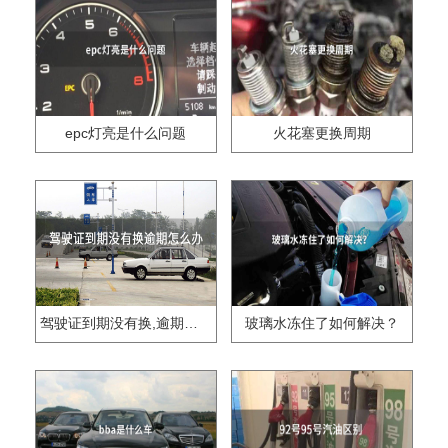
epc灯亮是什么问题
火花塞更换周期
驾驶证到期没有换,逾期怎么办??
玻璃水冻住了如何解决？