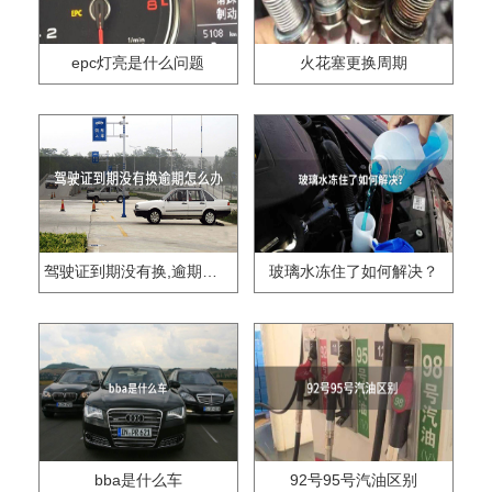
epc灯亮是什么问题
火花塞更换周期
驾驶证到期没有换,逾期怎么办??
玻璃水冻住了如何解决？
bba是什么车
92号95号汽油区别