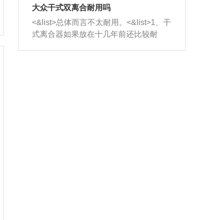
室，最后形成废气排出，就可以让三元
无法制作，需要将车辆送到修理厂或4s
造成烧机油。<&list>3、机油粘度。使用
大众干式双离合耐用吗
催化器得到清洗，排气管堵塞的情况就
店；<&list>2.车辆半轴套管防尘罩破
机油粘度过小的话，同样会有烧机油现
<&list>总体而言不太耐用。<&list>1、干
能够得到解决。
裂，破裂后会出现漏油现象，使半轴磨
象，机油粘度过小具有很好的流动性，
式离合器如果放在十几年前还比较耐
损严重，磨损的半轴容易损坏，产生异
容易窜入到气缸内，参与燃烧。<&list>
用，但是由于现在的汽车发动机动力输
响；<&list>3.稳定器的转向胶套和球头
4、机油量。机油量过多，机油压力过
出越来越高，使得干式离合器散热不足
老化，一般是使用时间过长造成的。解
大，会将部分机油压入气缸内，也会出
的缺陷也逐渐暴露出来。<&list>2、由于
决方法是更换新的质量好的转向橡胶套
现烧机油。<&list>5、机油滤清器堵塞：
干式双离合的工作环境暴露在空气中，
和球头。
会导致进气不畅，使进气压力下降，形
而离合器的散热也是通离合器罩上面的
成负压，使机油在负压的情况下吸入燃
几个小孔来进行散热。但是在行驶过程
烧室引起烧机油。<&list>6、正时齿轮或
中变速箱需要换挡，就不得不使得离合
链条磨损：正时齿轮或链条的磨损会引
器频繁工作。<&list>3、长时间的低速行
起气阀和曲轴的正时不同步。由于轮齿
驶以及过于频繁的启停，导致离合器的
或链条磨损产生的过量侧隙，使得发动
温度不断升高，而低速行驶时空气流动
机的调节无法实现：前一圈的正时和下
效率不高，无法将离合器中的热量有效
一圈可能就不一样。当气阀和活塞的运
的带走，导致离合器内部的温度不断升
动不同步时，会造成过大的机油消耗。
高，加速离合器的磨损。
解决方法：更换正时齿轮或链条。<&list
>7、内垫圈、进风口破裂：新的发动机
设计中，经常采用各种由金属和其他材