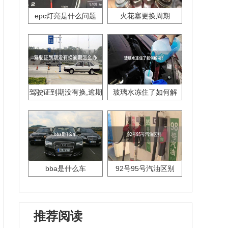
epc灯亮是什么问题
火花塞更换周期
驾驶证到期没有换,逾期
玻璃水冻住了如何解
怎么办??
决？
bba是什么车
92号95号汽油区别
推荐阅读