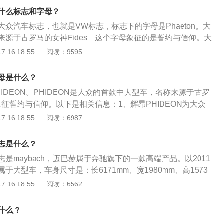
打造。以辉腾2015款3.0L智享版为例，在动力方面，这款车
什么标志和字母？
V6发动机，最大功率为184千瓦，最大扭矩为310牛米。传动方
众汽车标志，也就是VW标志，标志下的字母是Phaeton。大
一体变速箱（AT），（数据来源于百度有驾官网）整体的综合
来源于古罗马的女神Fides，这个字母象征的是誓约与信仰。大
中是占有绝对地位的。同时这款车也是大众轿车系列中售价最
这款车是大众轿车系列售价最高的一款车，辉腾这款车主要的
 16:18:55
阅读：9595
、奔驰s级和奥迪A8等车型。大众辉腾于2002年正式量产上
来说，这款车的意义是非常重大的，因为这是大众推出的首款
母是什么？
众辉腾的官方指导价格为75.00-253.18万元，这款车的官方
IDEON。PHIDEON是大众的首款中大型车，名称来源于古罗
非常昂贵，是因为这款车的配置和动力都是全球领先的，汽车
，象征誓约与信仰。以下是相关信息：1、辉昂PHIDEON为大众
牛皮装饰，并且是纯手工打造。在动力方面，这款车搭载的是
车，采用和奥迪A6相同的MLB平台打造，并由上汽大众引入国
 16:18:55
阅读：6987
机，这也是轿车比较罕见的一种发动机，发动机的最大功率为331k
016北京车展前的大众之夜上，上汽大众PHIDEON于中国正
60牛米，传动方面，匹配的是5速手动/自动一体变速箱，整体的
定名为"辉昂"。2、辉昴作为行政级轿车，其在外形尺寸上就不
车型中是占有绝对地位的。
志是什么？
车子。其次在设计上，贯彻了大众家族一贯的工整和韵律感，
是maybach，迈巴赫属于奔驰旗下的一款高端产品。以2011
也凸显出了不错的品质感。在配置上一些特有的功能甚至在这
于大型车，车身尺寸是：长6171mm、宽1980mm、高1573
见的高级配置，比如红外线夜视成像系统、后排独立电动座
mm，油箱容积为124l，整备质量为2855kg。2011款迈巴赫前
 16:18:55
阅读：6562
多亮点配置只有在高配上才有，甚至高配也需要选装。
主动空气悬架，后悬架是airmatic主动空气悬架，其搭载了5.5l双
大马力是551ps，最大功率是405kw，最大扭矩是900nm，
什么？
自动变速箱。