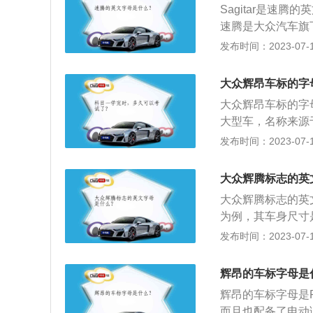
Sagitar是速
速腾是大众汽车旗下
国沃尔夫斯堡的汽
发布时间：2023-07-17
企业。大众汽车标
作出的“v”组成，
大众辉昂车标的字
范，定位是“德国
大众辉昂车标的字母
牌，由德国大众和中
大型车，名称来源于
1800毫米，146
例，其是一款中大型
发布时间：2023-07-17
轮增压发动机，这款
轴距为3009mm
架，后悬架是梯形连
大众辉腾标志的英
ps，最大扭矩是3
大众辉腾标志的英文
为例，其车身尺寸是：
油箱容积为90l。2
发布时间：2023-07-17
w，最大扭矩是37
钟3500rpm，
辉昂的车标字母是
辉昂的车标字母是
而且也配备了电动