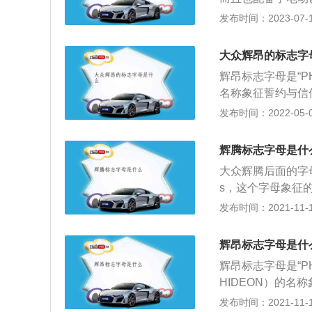
大型轿车，发动机最
发布时间：2023-07-17
变速箱。辉昂的长宽高
车身类型是4门5座
大众辉昂的标志字
辉昂标志字母是“P
名称象征誓约与信仰
和信仰，辉昂PH
发布时间：2022-05-02
间隙。在中国，上
Phaeon提供
辉腾标志字母是什
此外，辉昂还将提
大众辉腾后面的字母
s，这个字母象征
级豪华轿车，这款
发布时间：2021-11-10
款轿车，主要的竞
说，这款车的意义
辉昂标志字母是什
款车的官方指导价格
辉昂标志字母是“P
为这款车搭载的是
HIDEON）的名
饰，并且是纯手工
新款为2018款，
发布时间：2021-11-10
60牛米，传动方