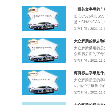
车（C级车）。38
定位截然不同，有
W，最大马力224
人眼前一辆的感觉
一排英文字母的车
速8.1秒，驱动方式
长安CS75和CS
09mm。480TS
是：CHANGAN
大马力299PS，
路泽，字母是：TOY
发布时间：2021-11-10
6.3秒。驱动方
007年量产。路虎
5074/1893/14
中国上市时发现“陆虎
大众辉腾的标志和
弗，字母是：HAVAL
大众辉腾采用的是大
其中文意思是指城市
众辉腾后面的字母
克莱斯勒，字母是：
众汽车公司生产的
发布时间：2021-11-10
意大利汽车生产商
竞争对手是宝马7系
大利圣亚加塔·波隆
市，对于大众汽车
是：LEXUS。创
辉腾标志字母是什
全尺寸豪华轿车，大
大众辉腾后面的字母
指导价格之所以会
s，这个字母象征
的内饰采用的是小
s，这个字母象征
发布时间：2021-11-10
4.2LW12发动
级豪华轿车，这款
w，最大扭矩为5
款轿车，主要的竞
综合表现在同级别
大众辉腾的标志是