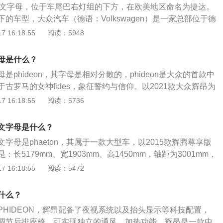
腾的英文字母，位于车尾巴右灯组的下方，在欧美地区命名为捷达。
的车型，大众汽车（德语：Volkswagen）是一家总部位于德
车制造公司，也是世界四大汽车生产商之一的大众集团的核心
 16:18:55
阅读：5948
志中的vw为全称中头一个字母。标志像是由三个用中指和食指
表示大众公司及其产品必胜-必胜-必胜。速腾是一汽大众的典
母是什么？
高性能车”。速腾基于大众在北美销售的第五代捷达。速腾品
是phideon，其字母是相对分散的，phideon是大众的首款中
国一汽于2006年创立。速腾的长宽高尺寸分别是4753毫米，
古罗马的女神fides，象征誓约与信仰。以2021款大众辉昂为
2毫米，轴距为2731毫米。动力方面，速腾搭载的是一台1.2T涡
车，车身尺寸是：长5074mm、宽1893mm、高1489mm，
 16:18:55
阅读：5736
发动机的最大功率为85kw，最大扭矩为175牛米。
，车身重量为1805kg。2021款大众辉昂前悬架是五连杆独立悬
杆式独立悬架，搭载了2.0t涡轮增压发动机，最大马力是224
文字母是什么？
50nm，最大功率是165kw，与其匹配的是7挡双离合变速箱。
字母是phaeton，其属于一款大型车，以2015款辉腾尊享版
长5179mm、宽1903mm、高1450mm，轴距为3001mm，
015款辉腾尊享版搭载了3.6l自然吸气发动机，最大功率是206k
 16:18:55
阅读：5472
0nm，最大功率转速是每分钟6250rpm，最大扭矩转速是每分
与其匹配的是6速手自一体变速箱。
什么？
PHIDEON，辉昂配备了夜视系统以及抬头显示等科技配置，
调节后排座椅，可实现独立的通风、加热功能。辉昂是一款中