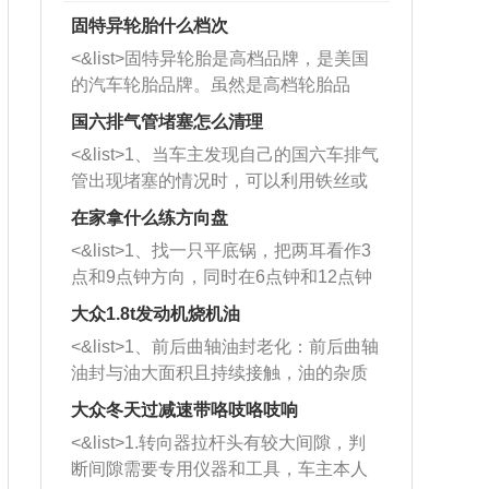
固特异轮胎什么档次
<&list>固特异轮胎是高档品牌，是美国
的汽车轮胎品牌。虽然是高档轮胎品
牌，但是中高低端的轮胎都有生产，这
国六排气管堵塞怎么清理
也是为了更好的开拓市场。
<&list>1、当车主发现自己的国六车排气
管出现堵塞的情况时，可以利用铁丝或
者是细棍，直接将杂物给取出来，如果
在家拿什么练方向盘
堵塞情况比较严重，也可以采取应急措
<&list>1、找一只平底锅，把两耳看作3
施。 <&list>2、直接利用木棍将所有的
点和9点钟方向，同时在6点钟和12点钟
杂物推到排气管里面的位置处，然后将
方向做一个标记。 <&list>2、双手握住
三元催化器拆解开，就可以将堵塞的东
大众1.8t发动机烧机油
平底锅两耳，然后往左打半圈、一圈、
西取出来。但如果是因为积碳过多引起
<&list>1、前后曲轴油封老化：前后曲轴
一圈半的练习，往右同样也要打相同的
的堵塞，就需要将三元催化器泡在草酸
油封与油大面积且持续接触，油的杂质
圈数。 <&list>3、最后强调要反复练
中进行清洗。 <&list>3、也可以利用清
和发动机内持续温度变化使其密封效果
习，这样就可以形成肌肉记忆，在真实
大众冬天过减速带咯吱咯吱响
洗剂对堵塞的情况得到解决，将清洗剂
逐渐减弱，导致渗油或漏油。<&list>2、
驾驶车辆时，不需要记忆也能打好方
放在燃油箱中，与燃油混合后，车辆启
<&list>1.转向器拉杆头有较大间隙，判
活塞间隙过大：积碳会使活塞环与缸体
向。
动时，就可以和汽油一起进入到燃烧
断间隙需要专用仪器和工具，车主本人
的间隙扩大，导致机油流入燃烧室中，