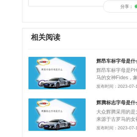
分享：
相关阅读
辉昂车标字母是什
辉昂车标字母是PH
马的女神Fide
于其它同级别的车
发布时间：2023-07-17
节处的精致处理也
级别中也算是少见
辉腾标志字母是什
电吸门，但很多亮
大众辉腾采用的是大
中控台上覆盖着一
来源于古罗马的女神
穿式的装饰条可以
市，对于大众汽车
发布时间：2023-07-17
和9.2英寸中央
寸豪华轿车，这款
用皮革包裹，可以