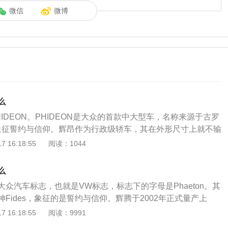
微信
微博
么
IDEON。PHIDEON是大众的首款中大型车，名称来源于古罗
s，象征誓约与信仰。辉昂作为行政级轿车，其在外形尺寸上就不输
子。其次在设计上，贯彻了大众家族一贯的工整和韵律感，细
 16:18:55
阅读：1044
凸显出了不错的品质感。在配置上一些特有的功能甚至在这个
的高级配置，比如红外线夜视成像系统、后排独立电动座椅、
么
点配置只有在高配上才有，甚至高配也需要选装。内饰方面：
众汽车标志，也就是VW标志，标志下的字母是Phaeton。其
层搪塑，缝线的痕迹非常明显，这使汽车的质感非常充分。贯
Fides，象征的是誓约与信仰。辉腾于2002年正式量产上
增加商务感，并有效扩大室内的水平视觉效果；7英寸仪表盘
来说，这款车的意义非常重大，因为这是大众推出的首款全尺
 16:18:55
阅读：9991
控制屏均为标准配置，显示效果非常高。三幅式多功能方向盘全部
车的配置和动力都是全球领先的，汽车的内饰采用的是小牛皮
提高驾驶的便利性，手感非常好，这也符合高端车型的配置。