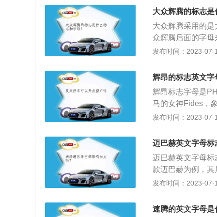
装饰，并且是纯手工
大众辉腾的标志是
搭载的是250马力
大众辉腾采用的是大
面，匹配的是手自
众辉腾后面的字母
表现在同级别车型
众汽车公司生产的
发布时间：2023-07-17
高的一款车。
竞争对手是宝马7系
市，对于大众汽车
辉昂的标志英文字
全尺寸豪华轿车，大
辉昂标志字母是PH
指导价格之所以会
马的女神Fides
的内饰采用的是小
旗下全新中大型轿
发布时间：2023-07-17
4.2LW12发动
内生产并销售。在2
w，最大扭矩为5
式首发，中文正式
综合表现在同级别
迈巴赫英文字母标
输于其它同级别的
迈巴赫英文字母标志
细节处的精致处理
款迈巴赫为例，其属
个级别中也算是少
mm，轴距为3827
发布时间：2023-07-17
椅、电吸门，但很
悬架是airmatic
涡轮增压发动机，最
速腾的英文字母是
与其匹配的是5挡