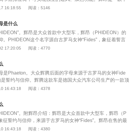
大马力是224匹，最大扭矩是350牛米，搭载的是7挡双离合
 16:18:55
阅读：5146
分别是5074mm、1893mm、1489mm，轴距是3009mm，
三厢车，最高车速是每小时240千米。
母是什么
HIDEON”。辉昂是大众首款中大型车，辉昂（PHIDEON）的
。PHIDEON这个名字源自古罗马女神“Fides”，象征着誓言
IDEON是大众的第一款中型汽车，用于连接辉腾和迈腾之间的
 17:20:05
阅读：4770
汽大众负责上汽大众的生产，销售和售后，是合资模式。大众
各种汽油和柴油发动机或插电式混合动力系统，以匹配自动变速箱。
么
供空气悬架系统，还将提供五种驾驶模式选择。
是Phaeton。大众辉腾后面的字母来源于古罗马的女神Fide
的是誓约与信仰。辉腾这款车是德国大众汽车公司生产的一款顶
车于2002年正式量产上市，这款车是大众汽车旗下最高端的一
 16:43:18
阅读：4378
争对手是奔驰S级、宝马7系和奥迪A8等车型。对于大众汽车来
是非常重大的，因为这是大众推出的首款全尺寸豪华轿车，这
么
为75.00-253.18万元，这款车的售价之所以非常昂贵，是因
HIDEON”。附辉昂介绍：辉昂是大众首款中大型车，辉昂（P
全球轿车罕见的W12发动机，汽车的内饰采用的是小牛皮装
称象征誓约与信仰，来源于古罗马的女神“Fides”。辉昂在售的最
打造。搭载的这款发动机最大功率为331kw，最大峰值扭矩为5
是上汽大众在2017年10月12日推出的一款轿车，定位是中大型
 16:43:18
阅读：4380
面，匹配的是5速手动/自动一体变速箱。低调的外观和这款车的