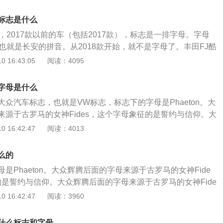
0TSI系列，搭载2.0T直列4缸涡轮增压发动机，最大功率165K
很多人看见这款车的第一眼以为是帕萨特，但是坐进车内会给
PS，最大扭矩350N·m。全系匹配7挡双离合变速箱，百公里加
，整个汽车的内饰设计提升了这款车高端的气质。
标志是什么
为前轮驱动，长宽高分别为：5074/1893/1489mm，轴距为30
55，2017款以前的车（包括2017款），标志是一排字母。字母
I系列，搭载3.0TV型6缸机械增压发动机，最大功率220KW，最
，也就是长安的拼音。从2018款开始，就不是字母了。丰田FJ酷
最大扭矩440N·m。全系匹配7挡双离合变速箱，百公里加速只需
OTA。丰田FJCruiser在2003年以概念车身份面世，然后于2
 16:43:05
阅读：4095
式为全时四驱，配有托森中央差速器、空气悬架，长宽高分别为：
，字母是：LAVDWIND。路虎在中国大陆翻译成“陆虎”，进入
63mm，轴距为3009mm。
”两个字已被抢注商标，“Landrover”在中国注册为“路虎”。哈
字母是什么
。哈弗是长城汽车定位为CUV车型（CityUltilityVehicle），
众汽车标志，也就是VW标志，标志下的字母是Phaeton。大
多功能车，05年哈弗英文名为“HOVER”，代表“自由翱翔”。
来源于古罗马的女神Fides，这个字母象征的是誓约与信仰。大
CHRYSLER。兰博基尼，字母是：LAMBORGHINI。一家
这款车是大众轿车系列售价最高的一款车，辉腾这款车主要的
 16:42:47
阅读：4013
，全球顶级跑车制造商及欧洲奢侈品标志之一，公司坐落于意
、奔驰s级和奥迪A8等车型。大众辉腾于2002年正式量产上
尼，由费鲁吉欧·兰博基尼在1963年创立。雷克萨斯，字母
来说，这款车的意义是非常重大的，因为这是大众推出的首款
立于1983年，是日本丰田集团旗下全球著名豪华汽车品牌。
么的
众辉腾的官方指导价格为75.00-253.18万元，这款车的官方
是Phaeton。大众辉腾后面的字母来源于古罗马的女神Fide
非常昂贵，是因为这款车的配置和动力都是全球领先的，汽车
的是誓约与信仰。大众辉腾后面的字母来源于古罗马的女神Fide
牛皮装饰，并且是纯手工打造。在动力方面，这款车搭载的是
的是誓约与信仰。辉腾这款车是德国大众汽车公司生产的一款顶
 16:42:47
阅读：3960
机，这也是轿车比较罕见的一种发动机，发动机的最大功率为331k
车于2002年正式量产上市，这款车是大众汽车旗下最高端的一
60牛米，传动方面，匹配的是5速手动/自动一体变速箱，整体的
争对手是奔驰S级、宝马7系和奥迪A8等车型。对于大众汽车来
车型中是占有绝对地位的。
什么标志和字母