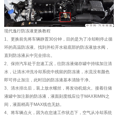
现代逸行防冻液更换教程
1、更换前先将车辆静置30分钟，目的是为了冷却刚停止循
环的高温防冻液。找到并松开水箱底部的防冻液放水阀，
直到防冻液从中完全排出。
2、保持汽车处于怠速工况，往防冻液储存罐中持续加注清
水，让清水冲洗冷却系统中残留的防冻液，水流没有颜色
即可停止加注，此时旧的防冻液基本清除干净。
3、清水排出后，装上放水螺丝，将发动机熄火。接着往储
液罐中加注新的防冻液，液面刻度线应位于MAX和MIN之
间，液面稍高于MAX线也无妨。
4、将车辆点火，因为在怠速工作状态下，空气从冷却系统