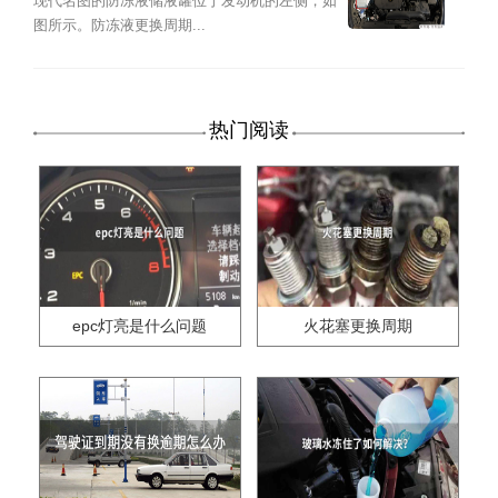
却液加注及更换教程
现代名图的防冻液储液罐位于发动机的左侧，如
图所示。防冻液更换周期...
热门阅读
epc灯亮是什么问题
火花塞更换周期